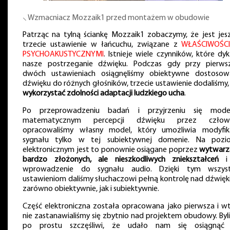
⸜ Wzmacniacz Mozzaik1 przed montażem w obudowie
Patrząc na tylną ściankę Mozzaik1 zobaczymy, że jest jes
trzecie ustawienie w łańcuchu, związane z
WŁAŚCIWOŚC
PSYCHOAKUSTYCZNYMI
. Istnieje wiele czynników, które dyk
nasze postrzeganie dźwięku. Podczas gdy przy pierws
dwóch ustawieniach osiągnęliśmy obiektywne dostosow
dźwięku do różnych głośników, trzecie ustawienie dodaliśmy,
wykorzystać zdolności adaptacji ludzkiego ucha
.
Po przeprowadzeniu badań i przyjrzeniu się mod
matematycznym percepcji dźwięku przez człowi
opracowaliśmy własny model, który umożliwia modyfik
sygnału tylko w tej subiektywnej domenie. Na pozi
elektronicznym jest to ponownie osiągane poprzez
wytwarz
bardzo złożonych, ale nieszkodliwych zniekształceń
i 
wprowadzenie do sygnału audio. Dzięki tym wszys
ustawieniom daliśmy słuchaczowi pełną kontrolę nad dźwięk
zarówno obiektywnie, jak i subiektywnie.
Część elektroniczna została opracowana jako pierwsza i w
nie zastanawialiśmy się zbytnio nad projektem obudowy. Byl
po prostu szczęśliwi, że udało nam się osiągnąć