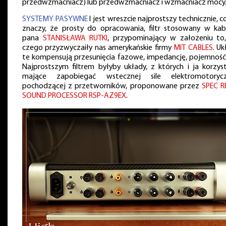
przedwzmacniacz) lub przedwzmacniacz i wzmacniacz mocy
SYSTEMY PASYWNE
I jest wreszcie najprostszy technicznie, c
znaczy, że prosty do opracowania, filtr stosowany w kab
pana
STANISŁAWA RUTKI
, przypominający w założeniu to
czego przyzwyczaiły nas amerykańskie firmy
MIT CABLES
. Uk
te kompensują przesunięcia fazowe, impedancję, pojemność 
Najprostszym filtrem byłyby układy, z których i ja korzys
mające zapobiegać wstecznej sile elektromotorycz
pochodzącej z przetworników, proponowane przez
SPEC R
SOUND PROCESSOR RSP-AZ9EX
.