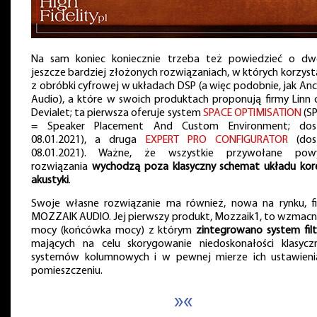
Na sam koniec koniecznie trzeba też powiedzieć o dw
jeszcze bardziej złożonych rozwiązaniach, w których korzysta
z obróbki cyfrowej w układach DSP (a więc podobnie, jak Anc
Audio), a które w swoich produktach proponują firmy Linn 
Devialet; ta pierwsza oferuje system
SPACE OPTIMISATION
(S
= Speaker Placement And Custom Environment; dos
08.01.2021), a druga
EXPERT PRO CONFIGURATOR
(dos
08.01.2021). Ważne, że wszystkie przywołane pow
rozwiązania
wychodzą poza klasyczny schemat układu kore
akustyki
.
Swoje własne rozwiązanie ma również, nowa na rynku, f
MOZZAIK AUDIO. Jej pierwszy produkt, Mozzaik1, to wzmacn
mocy (końcówka mocy) z którym
zintegrowano system fil
mających na celu skorygowanie niedoskonałości klasycz
systemów kolumnowych i w pewnej mierze ich ustawien
pomieszczeniu.
»«