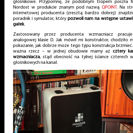
głośnikowe. Przypomnę, że podobnym tropem poszła f
Nordost w produkcie znanym pod nazwą
QPOINT
. Na str
internetowej producenta (zresztą bardzo dobrej) znajdz
poradnik i symulator, który
pozwoli nam na wstępne ustawi
gałek
.
Zastosowany przez producenta wzmacniacz pracuj
analogowej klasie D. Jak mówił mi konstruktor, chodziło 
pokazanie, jak dobrze może tego typu konstrukcja brzmieć. 
ważna rzecz – w jednej obudowie mamy aż
cztery ka
wzmacniacza
, stąd obecność na tylnej ściance czterech w
głośnikowych na kanał.