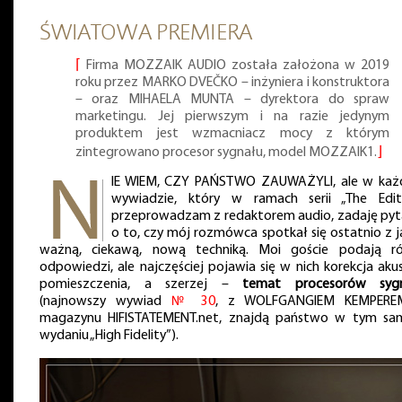
ŚWIATOWA PREMIERA
⌈
Firma MOZZAIK AUDIO została założona w 2019
roku przez MARKO DVEČKO – inżyniera i konstruktora
– oraz MIHAELA MUNTA – dyrektora do spraw
marketingu. Jej pierwszym i na razie jedynym
produktem jest wzmacniacz mocy z którym
zintegrowano procesor sygnału, model MOZZAIK1.
⌋
IE WIEM, CZY PAŃSTWO ZAUWAŻYLI, ale w ka
wywiadzie, który w ramach serii „The Edit
przeprowadzam z redaktorem audio, zadaję pyt
o to, czy mój rozmówca spotkał się ostatnio z j
ważną, ciekawą, nową techniką. Moi goście podają r
odpowiedzi, ale najczęściej pojawia się w nich korekcja akus
pomieszczenia, a szerzej –
temat procesorów syg
(najnowszy wywiad
№ 30
, z WOLFGANGIEM KEMPERE
magazynu HIFISTATEMENT.net, znajdą państwo w tym s
wydaniu „High Fidelity”).