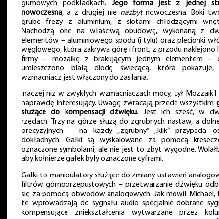
gumowych podkładkach.
Jego forma jest z jednej st
nowoczesna
, a z drugiej nie
nazbyt
nowoczesna. Boki tw
grube frezy z aluminium, z slotami chłodzącymi wnęt
Nachodzą one na właściwą obudowę, wykonaną z d
elementów – aluminiowego spodu (i tylu) oraz plecionki wł
węglowego, która zakrywa górę i front; z przodu naklejono 
firmy – mozaikę z brakującym jednym elementem – 
umieszczono białą diodę świecącą, która pokazuje,
wzmacniacz jest włączony do zasilania.
Inaczej niż w zwykłych wzmacniaczach mocy, tył Mozzaik1 
naprawdę interesujący. Uwagę zwracają przede wszystkim
służące do kompensacji dźwięku
. Jest ich sześć, w d
rzędach. Trzy na górze służą do zgrubnych nastaw, a doln
precyzyjnych – na każdy „zgrubny” „klik” przypada o
dokładnych. Gałki są wyskalowane za pomocą kresecz
oznaczone symbolami, ale nie jest to zbyt wygodne. Wolał
aby kołnierze gałek były oznaczone cyframi.
Gałki to manipulatory służące do zmiany ustawień analogo
filtrów górnoprzepustowych – przetwarzanie dźwięku od
się za pomocą obwodów analogowych. Jak mówił Michael, fi
te wprowadzają do sygnału audio specjalnie dobrane syg
kompensujące zniekształcenia wytwarzane przez kol