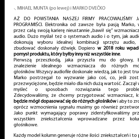
⸜ MIHAEL MUNTA (po lewej) i MARKO DVEČKO
AŻ DO POWSTANIA NASZEJ FIRMY PRACOWALIŚMY J
PROGRAMIŚCI. Elektronika od zawsze była pasją Marko, 
przez całą swoją karierę nieustannie „bawił się” wzmacniac
audio. Dużo myślał też o systemach audio i o tym, jak audio
dokonują wyboru idealnej kombinacji sprzętu audio,
zbudować doskonały dźwięk. Dopiero
w 2018 roku wpad
pomysł produktu, który byłby inny niż wszystkie inne
.
Pierwszą przeszkodą, jaka przyszła mu do głowy, 
znalezienie idealnego wzmacniacza do różnych mo
głośników. Wszyscy audiofile doskonale wiedzą, jak to jest tru
Marko postrzegał to wyzwanie jako coś, co, jeśli zost
przezwyciężone, będzie miało dla nich dużą wartość. Zaczął 
myśleć o sposobach rozwiązania tego proble
Zdecydowaliśmy, że chcemy przygotować wzmacniacz, k
będzie mógł dopasować się do różnych głośników
i aby to zr
oprócz wzmocnienia sygnału musimy go również przetwor
Jako punkt wymagający poprawy zidentyfikowaliśmy pr
wszystkim zniekształcenia wprowadzane przez kol
głośnikowe.
Każdy model kolumn generuje różne ilości zniekształceń i to 