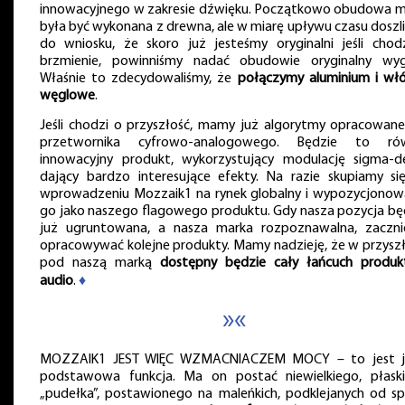
innowacyjnego w zakresie dźwięku. Początkowo obudowa m
była być wykonana z drewna, ale w miarę upływu czasu doszl
do wniosku, że skoro już jesteśmy oryginalni jeśli chod
brzmienie, powinniśmy nadać obudowie oryginalny wyg
Właśnie to zdecydowaliśmy, że
połączymy aluminium i wł
węglowe
.
Jeśli chodzi o przyszłość, mamy już algorytmy opracowane
przetwornika cyfrowo-analogowego. Będzie to ró
innowacyjny produkt, wykorzystujący modulację sigma-de
dający bardzo interesujące efekty. Na razie skupiamy si
wprowadzeniu Mozzaik1 na rynek globalny i wypozycjonow
go jako naszego flagowego produktu. Gdy nasza pozycja bę
już ugruntowana, a nasza marka rozpoznawalna, zaczn
opracowywać kolejne produkty. Mamy nadzieję, że w przyszł
pod naszą marką
dostępny będzie cały łańcuch produ
audio
.
♦
»«
MOZZAIK1 JEST WIĘC WZMACNIACZEM MOCY – to jest 
podstawowa funkcja. Ma on postać niewielkiego, płask
„pudełka”, postawionego na maleńkich, podklejanych od s