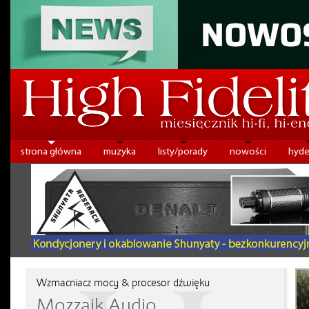
strona główna
muzyka
listy/porady
nowości
hyde
Wzmacniacz mocy & procesor dźwięku
Mozzaik Audio