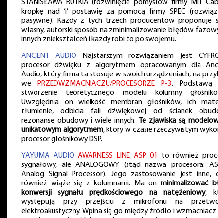
STANISŁAWA RUTKIA (rozwinięcie pomysłów firmy MIT Cabl
kropkę nad ‘i’ postawię za pomocą firmy SPEC (rozwiąz
pasywne). Każdy z tych trzech producentów proponuje 
własny, autorski sposób na zminimalizowanie błędów fazowy
innych zniekształceń i każdy robi to po swojemu.
ANCIENT AUDIO
Najstarszym rozwiązaniem jest CYF
procesor dźwięku z algorytmem opracowanym dla Anc
Audio, który firma ta stosuje w swoich urządzeniach, na przy
we
PRZEDWZMACNIACZU/PROCESORZE P-3
. Podstawą 
stworzenie teoretycznego modelu kolumny głośniko
Uwzględnia on wielkość membran głośników, ich mater
tłumienie, odbicia fali dźwiękowej od ścianek obud
rezonanse obudowy i wiele innych.
Te zjawiska są modelo
unikatowym algorytmem
, który w czasie rzeczywistym wyko
procesor głośnikowy DSP.
YAYUMA AUDIO
AWARNESS LINE ASP 01
to również proc
sygnałowy, ale ANALOGOWY (stąd nazwa procesora: A
Analog Signal Processor). Jego zastosowanie jest inne, 
również wiąże się z kolumnami. Ma on
minimalizować b
konwersji sygnału prędkościowego na natężeniowy
, k
występują przy przejściu z mikrofonu na przetwo
elektroakustyczny. Wpina się go między źródło i wzmacniacz 