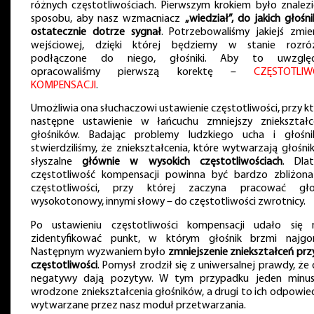
różnych częstotliwościach. Pierwszym krokiem było znalezi
sposobu, aby nasz wzmacniacz
„wiedział”, do jakich głośn
ostatecznie dotrze sygnał
. Potrzebowaliśmy jakiejś zmie
wejściowej, dzięki której będziemy w stanie rozróż
podłączone do niego, głośniki. Aby to uwzględn
opracowaliśmy pierwszą korektę –
CZĘSTOTLI
KOMPENSACJI
.
Umożliwia ona słuchaczowi ustawienie częstotliwości, przy kt
następne ustawienie w łańcuchu zmniejszy zniekształc
głośników. Badając problemy ludzkiego ucha i głośn
stwierdziliśmy, że zniekształcenia, które wytwarzają głośniki
słyszalne
głównie w wysokich częstotliwościach
. Dla
częstotliwość kompensacji powinna być bardzo zbliżon
częstotliwości, przy której zaczyna pracować gło
wysokotonowy, innymi słowy – do częstotliwości zwrotnicy.
Po ustawieniu częstotliwości kompensacji udało się
zidentyfikować punkt, w którym głośnik brzmi najgor
Następnym wyzwaniem było
zmniejszenie zniekształceń przy
częstotliwości
. Pomysł zrodził się z uniwersalnej prawdy, że
negatywy dają pozytyw. W tym przypadku jeden minu
wrodzone zniekształcenia głośników, a drugi to ich odpowied
wytwarzane przez nasz moduł przetwarzania.