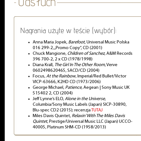
Nagrania użyte w teście (wybór):
Anna Maria Jopek,
Barefoot
, Universal Music Polska
016 299-2, „Promo Copy”, CD (2001)
Chuck Mangione,
Children of Sanchez
, A&M Records
396 700-2, 2 x CD (1978/1998)
Diana Krall,
The Girl In The Other Room
, Verve
0602498620465, SACD/CD (2004)
Focus,
At the Rainbow
, Imperial/Red Bullet/Victor
VICP-63666, K2HD CD (1973/2006)
George Michael,
Patience
, Aegean | Sony Music UK
515402 2, CD (2004)
Jeff Lynne’s ELO,
Alone in the Universe
,
Columbia/Sony Music Labels (Japan) SICP-30890,
Blu-spec CD2 (2015); recenzja
TUTAJ
Miles Davis Quintet,
Relaxin’ With The Miles Davis
Quintet
, Prestige/Universal Music LLC (Japan) UCCO-
40005, Platinum SHM-CD (1958/2013)