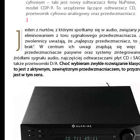
cyfrowym – taki jest nowy odtwarzacz firmy NuPrime,
model CDP-9. To urządzenie łączące odtwarzacz CD,
przetwornik cyfrowo-analogowy oraz przedwzmacniacz.
⌋
eden z nurtów, z którymi spotkamy się w audio, związany j
eliminowaniem z toru sygnałowego przedwzmacniacza. 
zwolennicy uważają, że „najlepszy przedwzmacniacz, to 
brak”. W centrum ich uwagi znajdują się więc 
przedwzmacniacze pasywne oraz systemy zintegrowan
źródłami sygnału audio, najczęściej odtwarzaczami płyt CD i SA
także przetworniki D/A.
Choć wybieram zwykle rozwiązanie klasy
to jest z aktywnym, zewnętrznym przedwzmacniaczem, to przyzn
jest w tym sens.