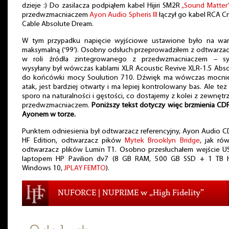
dzieje :) Do zasilacza podpiąłem kabel Hijiri SM2R
„Sound Matter”
przedwzmacniaczem
Ayon Audio Spheris III
łączył go kabel RCA Cr
Cable Absolute Dream.
W tym przypadku napięcie wyjściowe ustawione było na war
maksymalną (‘99’). Osobny odsłuch przeprowadziłem z odtwarza
w roli źródła zintegrowanego z przedwzmacniaczem – sy
wysyłany był wówczas kablami XLR Acoustic Revive XLR-1.5 Abs
do końcówki mocy Soulution 710. Dźwięk ma wówczas mocnie
atak, jest bardziej otwarty i ma lepiej kontrolowany bas. Ale też 
sporo na naturalności i gęstości, co dostajemy z kolei z zewnęt
przedwzmacniaczem.
Poniższy tekst dotyczy więc brzmienia CD
Ayonem w torze.
Punktem odniesienia był odtwarzacz referencyjny, Ayon Audio 
HF Edition, odtwarzacz pików
Mytek Brooklyn Bridge
, jak ró
odtwarzacz plików Lumïn T1. Osobno przesłuchałem wejście US
laptopem HP Pavilion dv7 (8 GB RAM, 500 GB SSD + 1 TB 
Windows 10,
JPLAY FEMTO
).
NUFORCE | NUPRIME w „High Fidelity”