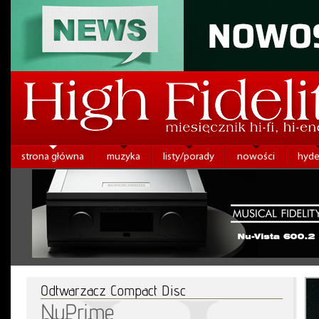
strona główna
muzyka
listy/porady
nowości
hyde
Odtwarzacz Compact Disc
NuPrime