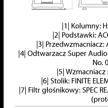
|1| Kolumny:
|2| Podstawki: A
|3| Przedwzmacniacz: 
|4| Odtwarzacz Super Audio
No. 
|5| Wzmacniacz
|6| Stolik: FINITE E
|7| Filtr głośnikowy: SPE
(pro