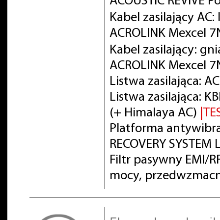
ACOUSTIC REVIVE Po
Kabel zasilający AC
ACROLINK Mexcel 
Kabel zasilający: gn
ACROLINK Mexcel 7
Listwa zasilająca: 
Listwa zasilająca:
(+ Himalaya AC)
|TE
Platforma antywibra
RECOVERY SYSTEM L
Filtr pasywny EMI/
mocy, przedwzmacn