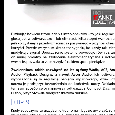
Eliminując bowiem z toru jeden z interkonektów – to, jeśli regulacja
głosu jest w odtwarzaczu – lub eliminacja kilku stopni wzmocnie
jeśli korzystamy z przedwzmacniacza pasywnego – przynosi okre
korzyści. Przede wszystkim skraca tor sygnału, bo każdy taki el
modyfikuje sygnał. Uproszczenie systemu powoduje również, że
on mniej podatny na zakłócenia elektromagnetyczne i radiowe
wreszcie, pozwala to zaoszczędzić całkiem spore pieniądze.
Zwolennikami takich rozwiązań od lat są firmy Wadia, dCS, An
Audio, Playback Designs, a nawet Ayon Audio.
Ich odtwarz
wyposażone są w regulację napięcia wyjściowego, dzięki c
można je podłączyć bezpośrednio do końcówki mocy. Dokładn
ten sam sposób swój najnowszy odtwarzacz Compact Disc, m
CDP-9, przygotowała amerykańska firma NuPrime.
| CDP-9
Kiedy zobaczymy to urządzenie trudno nam będzie uwierzyć, że 