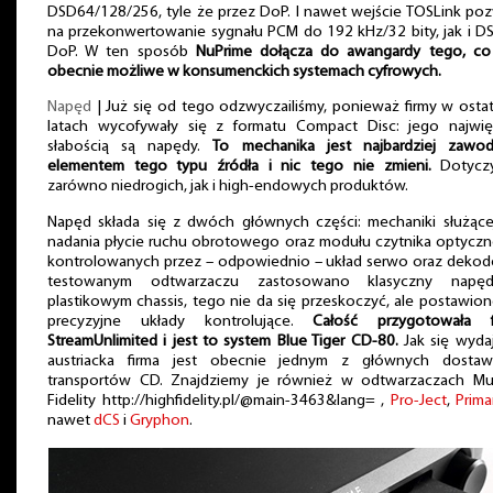
DSD64/128/256, tyle że przez DoP. I nawet wejście TOSLink po
na przekonwertowanie sygnału PCM do 192 kHz/32 bity, jak i D
DoP. W ten sposób
NuPrime dołącza do awangardy tego, co 
obecnie możliwe w konsumenckich systemach cyfrowych.
Napęd
| Już się od tego odzwyczailiśmy, ponieważ firmy w osta
latach wycofywały się z formatu Compact Disc: jego najwię
słabością są napędy.
To mechanika jest najbardziej zawo
elementem tego typu źródła i nic tego nie zmieni.
Dotycz
zarówno niedrogich, jak i high-endowych produktów.
Napęd składa się z dwóch głównych części: mechaniki służące
nadania płycie ruchu obrotowego oraz modułu czytnika optyczn
kontrolowanych przez – odpowiednio – układ serwo oraz dekode
testowanym odtwarzaczu zastosowano klasyczny nap
plastikowym chassis, tego nie da się przeskoczyć, ale postawio
precyzyjne układy kontrolujące.
Całość przygotowała f
StreamUnlimited i jest to system Blue Tiger CD-80.
Jak się wyda
austriacka firma jest obecnie jednym z głównych dosta
transportów CD. Znajdziemy je również w odtwarzaczach Mus
Fidelity http://highfidelity.pl/@main-3463&lang= ,
Pro-Ject
,
Prima
nawet
dCS
i
Gryphon
.