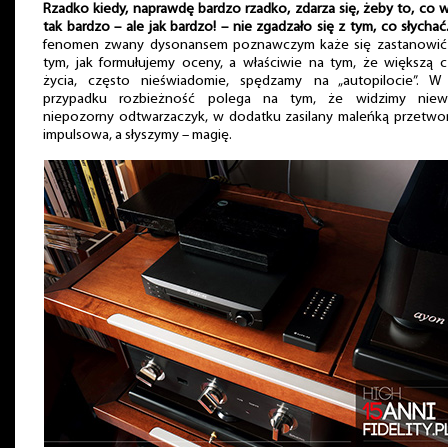
Rzadko kiedy, naprawdę bardzo rzadko, zdarza się, żeby to, co 
tak bardzo – ale jak bardzo! – nie zgadzało się z tym, co słychać
fenomen zwany dysonansem poznawczym każe się zastanowić
tym, jak formułujemy oceny, a właściwie na tym, że większą c
życia, często nieświadomie, spędzamy na „autopilocie”. W
przypadku rozbieżność polega na tym, że widzimy niewie
niepozorny odtwarzaczyk, w dodatku zasilany maleńką przetwor
impulsowa, a słyszymy – magię.