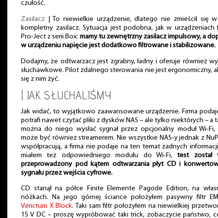
czułość.
Zasilacz
| To niewielkie urządzenie, dlatego nie zmieścił się 
kompletny zasilacz. Sytuacja jest podobna, jak w urządzeniach 
Pro-Ject z serii Box:
mamy tu zewnętrzny zasilacz impulsowy, a do
w urządzeniu napięcie jest dodatkowo filtrowane i stabilizowane.
Dodajmy, że odtwarzacz jest zgrabny, ładny i oferuje również wy
słuchawkowe. Pilot zdalnego sterowania nie jest ergonomiczny, a
się z nim żyć.
| JAK SŁUCHALIŚMY
Jak widać, to wyjątkowo zaawansowane urządzenie. Firma podaj
potrafi nawet czytać pliki z dysków NAS – ale tylko niektórych – a 
można do niego wysłać sygnał przez opcjonalny moduł Wi-Fi, c
może być również streamerem. Nie wszystkie NAS-y jednak z Nu
współpracują, a firma nie podaje na ten temat żadnych informacji
miałem też odpowiedniego modułu do Wi-Fi,
test został 
przeprowadzony pod kątem odtwarzania płyt CD i konwertow
sygnału przez wejścia cyfrowe.
CD stanął na półce Finite Elemente Pagode Edition, na włas
nóżkach. Na jego górnej ściance położyłem pasywny filtr EMI
Verictum X Block
. Taki sam filtr położyłem na niewielkiej przetwo
15 V DC – proszę wypróbować taki trick, zobaczycie państwo, c