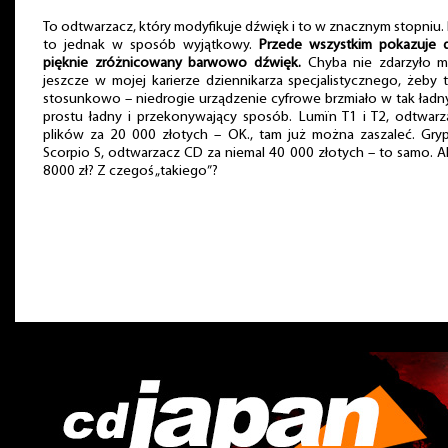
To odtwarzacz, który modyfikuje dźwięk i to w znacznym stopniu.
to jednak w sposób wyjątkowy.
Przede wszystkim pokazuje d
pięknie zróżnicowany barwowo dźwięk.
Chyba nie zdarzyło mi
jeszcze w mojej karierze dziennikarza specjalistycznego, żeby 
stosunkowo – niedrogie urządzenie cyfrowe brzmiało w tak ładn
prostu ładny i przekonywający sposób. Lumïn T1 i T2, odtwarz
plików za 20 000 złotych – OK., tam już można zaszaleć. Gry
Scorpio S, odtwarzacz CD za niemal 40 000 złotych – to samo. A
8000 zł? Z czegoś „takiego”?