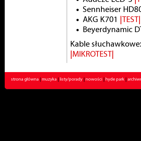
Sennheiser HD8
AKG K701
|TEST|
Beyerdynamic DT
Kable słuchawkowe:
|MIKROTEST|
strona główna
|
muzyka
|
listy/porady
|
nowości
|
hyde park
|
archi