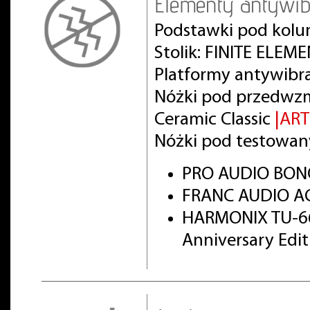
Elementy antywib
Podstawki pod kolu
Stolik: FINITE ELEM
Platformy antywibr
Nóżki pod przedwz
Ceramic Classic
|AR
Nóżki pod testowan
PRO AUDIO BON
FRANC AUDIO AC
HARMONIX TU-66
Anniversary Edi