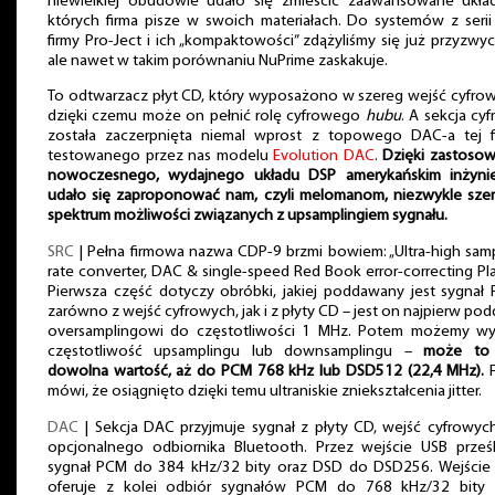
niewielkiej obudowie udało się zmieścić zaawansowane ukła
których firma pisze w swoich materiałach. Do systemów z seri
firmy Pro-Ject i ich „kompaktowości” zdążyliśmy się już przyzwyc
ale nawet w takim porównaniu NuPrime zaskakuje.
To odtwarzacz płyt CD, który wyposażono w szereg wejść cyfro
dzięki czemu może on pełnić rolę cyfrowego
hubu
. A sekcja cy
została zaczerpnięta niemal wprost z topowego DAC-a tej fi
testowanego przez nas modelu
Evolution DAC
.
Dzięki zastosow
nowoczesnego, wydajnego układu DSP amerykańskim inżyni
udało się zaproponować nam, czyli melomanom, niezwykle szer
spektrum możliwości związanych z upsamplingiem sygnału.
SRC
| Pełna firmowa nazwa CDP-9 brzmi bowiem: „Ultra-high sam
rate converter, DAC & single-speed Red Book error-correcting Pla
Pierwsza część dotyczy obróbki, jakiej poddawany jest sygnał
zarówno z wejść cyfrowych, jak i z płyty CD – jest on najpierw po
oversamplingowi do częstotliwości 1 MHz. Potem możemy wy
częstotliwość upsamplingu lub downsamplingu –
może to
dowolna wartość, aż do PCM 768 kHz lub DSD512 (22,4 MHz).
F
mówi, że osiągnięto dzięki temu ultraniskie zniekształcenia jitter.
DAC
| Sekcja DAC przyjmuje sygnał z płyty CD, wejść cyfrowyc
opcjonalnego odbiornika Bluetooth. Przez wejście USB prześ
sygnał PCM do 384 kHz/32 bity oraz DSD do DSD256. Wejście
oferuje z kolei odbiór sygnałów PCM do 768 kHz/32 bity 