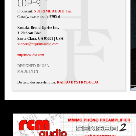
CDP-9
Producent:
NUPRIME AUDIO, Inc.
Cena (w czasie testu):
7795 zł
Kontakt:
Brand Uprise Inc.
3120 Scott Blvd
Santa Clara, CA 95051 | USA
support@nuprimeaudio.com
nuprimeaudio.com
DESIGNED IN USA
MADE IN (?)
Do testu dostarczyła firma:
RAFKO DYSTRYBUCJA