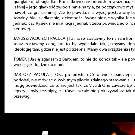
gra gładko, ultragładko. Początkowo nie odniosłem wrażenia, ż
jaśniej – jego gładkość zwiodła mnie na tyle, że początkowo myś
nawet, że gra ciemniej. Ale to prawda, ma wyżej postawiony b
tonalny. Ale, jak dla mnie, z ciemności Ayona nic nie wynika. Nie
jednak, czy Rysiek nie miał racji i jednak trzeba powiedzieć o ró
cenowej…
JANUSZ/WOJCIECH PACUŁA | To może zostawmy to na sam konie
teraz zostawmy cenę, bo to by wyglądało tak, jakbyśmy dorab
ideologię tam, gdzie nie jest potrzebna. Mamy dwa urządzenia i tyl
TOMEK | Ja się zgadzam z Bartkiem, to nie do końca tak – ale p
więcej, jak dojdzie do mnie.
BARTOSZ PACUŁA | OK., po prostu dCS o wiele bardziej mi
podobał, nie mówiąc o wybitnym pilocie zdalnego sterowania. I 
mogę powiedzieć, że to nie jest tak, że Vivaldi One zawsze był
lepszy – były też płyty, z którymi wcale nie pokazywał aż tak 
przewagi.