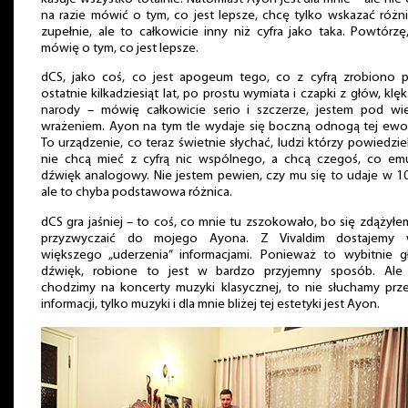
na razie mówić o tym, co jest lepsze, chcę tylko wskazać różn
zupełnie, ale to całkowicie inny niż cyfra jako taka. Powtórzę
mówię o tym, co jest lepsze.
dCS, jako coś, co jest apogeum tego, co z cyfrą zrobiono p
ostatnie kilkadziesiąt lat, po prostu wymiata i czapki z głów, klęk
narody – mówię całkowicie serio i szczerze, jestem pod wie
wrażeniem. Ayon na tym tle wydaje się boczną odnogą tej ewol
To urządzenie, co teraz świetnie słychać, ludzi którzy powiedziel
nie chcą mieć z cyfrą nic wspólnego, a chcą czegoś, co emu
dźwięk analogowy. Nie jestem pewien, czy mu się to udaje w 
ale to chyba podstawowa różnica.
dCS gra jaśniej – to coś, co mnie tu zszokowało, bo się zdążyłe
przyzwyczaić do mojego Ayona. Z Vivaldim dostajemy 
większego „uderzenia” informacjami. Ponieważ to wybitnie gł
dźwięk, robione to jest w bardzo przyjemny sposób. Ale j
chodzimy na koncerty muzyki klasycznej, to nie słuchamy prz
informacji, tylko muzyki i dla mnie bliżej tej estetyki jest Ayon.