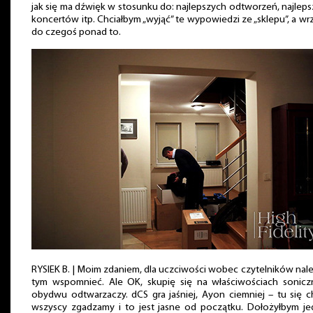
jak się ma dźwięk w stosunku do: najlepszych odtworzeń, najlep
koncertów itp. Chciałbym „wyjąć” te wypowiedzi ze „sklepu”, a wr
do czegoś ponad to.
RYSIEK B. | Moim zdaniem, dla uczciwości wobec czytelników nal
tym wspomnieć. Ale OK, skupię się na właściwościach sonicz
obydwu odtwarzaczy. dCS gra jaśniej, Ayon ciemniej – tu się 
wszyscy zgadzamy i to jest jasne od początku. Dołożyłbym je