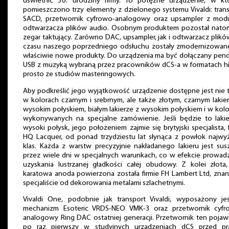
uświetnić 30. urodziny firmy. To potężne urządzenie, w kt
pomieszczono trzy elementy z dzielonego systemu Vivaldi: tran
SACD, przetwornik cyfrowo-analogowy oraz upsampler z mod
odtwarzacza plików audio. Osobnym produktem pozostał natom
zegar taktujący. Zarówno DAC, upsampler, jak i odtwarzacz plik
czasu naszego poprzedniego odsłuchu zostały zmodernizowane
właściwie nowe produkty. Do urządzenia ma być dołączany pen
USB z muzyką wybraną przez pracowników dCS-a w formatach hi
prosto ze studiów masteringowych.
Aby podkreślić jego wyjątkowość urządzenie dostępne jest nie 
w kolorach czarnym i srebrnym, ale także złotym, czarnym lakie
wysokim połyskiem, białym lakierze z wysokim połyskiem i w kol
wykonywanych na specjalne zamówienie. Jeśli będzie to lakie
wysoki połysk, jego położeniem zajmie się brytyjski specjalista, 
HQ Lacquer, od ponad trzydziestu lat słynąca z powłok najwy
klas. Każda z warstw precyzyjnie nakładanego lakieru jest su
przez wiele dni w specjalnych warunkach, co w efekcie prowad
uzyskania lustrzanej gładkości całej obudowy. Z kolei złota
karatowa anoda powierzona została firmie FH Lambert Ltd, zn
specjaliście od dekorowania metalami szlachetnymi.
Vivaldi One, podobnie jak transport Vivaldi, wyposażony je
mechanizm Esoteric VRDS-NEO VMK-3 oraz przetwornik cyfr
analogowy Ring DAC ostatniej generacji. Przetwornik ten pojawi
po raz pierwszy w studyjnych urządzeniach dCS przed pr