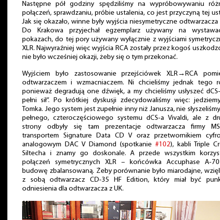
Następne pół godziny spędziliśmy na wypróbowywaniu róż
połączeń, sprawdzaniu, próbie ustalenia, co jest przyczyną tej ust
Jak się okazało, winne były wyjścia niesymetryczne odtwarzacza
Do Krakowa przyjechał egzemplarz używany na wystawa
pokazach, do tej pory używany wyłącznie z wyjściami symetryc
XLR. Najwyraźniej więc wyjścia RCA zostały przez kogoś uszkodz
nie było wcześniej okazji, żeby się o tym przekonać.
Wyjściem było zastosowanie przejściówek XLR→RCA pomi
odtwarzaczem i wzmacniaczem. Ni chcieliśmy jednak tego ro
ponieważ degradują one dźwięk, a my chcieliśmy usłyszeć dCS
pełni sił”. Po krótkiej dyskusji zdecydowaliśmy więc: jedzie
Tomka. Jego system jest zupełnie inny niż Janusza, nie słyszeliśm
pełnego, czteroczęściowego systemu dCS-a Vivaldi, ale z dru
strony odbyły się tam prezentacje odtwarzacza firmy M
transportem Signature Data CD V oraz przetwornikiem cyfr
analogowym DAC V Diamond (spotkanie
#102
), kabli Triple 
Siltecha i znamy go doskonale. A przede wszystkim korzys
połączeń symetrycznych XLR – końcówka Accuphase A-7
budowę zbalansowaną. Żeby porównanie było miarodajne, wzięl
z sobą odtwarzacz CD-35 HF Edition, który miał być pun
odniesienia dla odtwarzacza z UK.