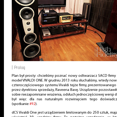
| Prolog
Plan był prosty: chcieliśmy poznać nowy odtwarzacz SACD firmy
model VIVALDI ONE. W grudniu 2013 roku słuchaliśmy, wtedy now
czteroczęściowego systemu Vivaldi tejże firmy, prezentowaneg
przez dyrektora sprzedaży, Raveena Bavę. Urządzenie pozostawi
sobie niezapomniane wrażenia, odsłuch jednoczęściowej wersji 
był więc dla nas naturalnym rozwinięciem tego doświadcz
(spotkanie
#92
).
dCS Vivaldi One jest urządzeniem limitowanym do 250 sztuk, ma