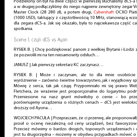
Podzielony on był na dwie części: w pierwszej słuchaliśmy dCS-a 
a w drugiej podłączyliśmy do niego najpierw zewnętrzny zegar Vi
Master Clock (28 280 zł), a potem drugi,
Cybershaft
OCXO Plat
(1000 USD), taktujący z częstotliwością 10 MHz, stanowiącą wz
dla zegara dCS-a. Jak się okazało, była to najciekawsza część c
spotkania.
Scena 1, czyli dCS vs Ayon
RYSIEK B. | Chcę podziękować panom z wielkiej Brytanii i Łodzi 
że pozwolili mi na ten niesamowity odsłuch…
JANUSZ | Jak pierwszy sekretarz KC zaczynasz…
RYSIEK B. | Może i zaczynam, ale to dla mnie osobiście 
wyróżnienie – zarówno świetne towarzystwo, jak i wyjątkowy sp
Mówię z serca, tak jak czuję. Przypomniało mi się prawo Web
Fletchera, że wrażenie jest proporcjonalne do logarytmu podn
Przeniesione na nasz grunt mówiłoby o cenie – bo prze
porównujemy urządzenia o różnych cenach – dCS jest wielokro
droższy od Ayona…
WOJCIECH PACUŁA | Przepraszam, że ci przerwę, ale proponował
prosił o ocenę niezależną od ceny urządzeń, bez faworyzowa
Przecież mówimy o bardzo drogich, topowych urządzeniach i 
jest tu drugorzędna – możemy w obydwu przypadkach mówić o 