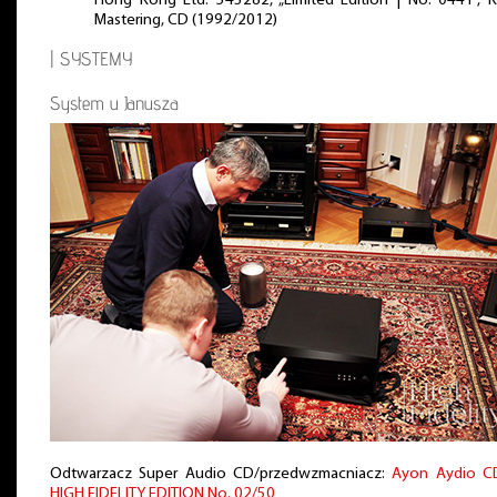
Hong Kong Ltd. 543282, „Limited Edition | No. 0441”, 
Mastering, CD (1992/2012)
| SYSTEMY
System u Janusza
Odtwarzacz Super Audio CD/przedwzmacniacz:
Ayon Aydio C
HIGH FIDELITY EDITION No. 02/50