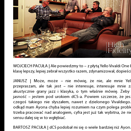
WOJCIECH PACUŁA | Ale powiedzmy to – z płytą Yello Vivaldi One 
klasę lepszy, lepiej zebrał wszystko razem, zdynamizował, dopieści
JANUSZ | Może, może – nie mówię, że nie, ale mnie Yel
przepraszam, ale tak jest – nie interesuje, interesuje mnie 
akustycznie grany jazz i klasyka, o tym właśnie mówię. Żeby
jasność – jestem pod urokiem dCS-a. Powiem szczerze, że jes
czegoś takiego nie słyszałem, nawet z dzielonego Vivaldiego
odkąd mam Ayona chyba lepiej rozumiem na czym polega probl
trzeba pracować nad analogiem, cyfra jest już tak wybitna, że n
sensu dalej się w to wgłębiać.
BARTOSZ PACUŁA | dCS podobał mi się o wiele bardziej niż Ayon