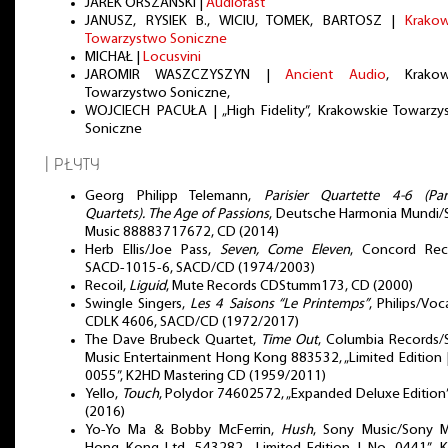
JAREK ORSZAŃSKI |
Audiofast
JANUSZ, RYSIEK B., WICIU, TOMEK, BARTOSZ |
Krakow
Towarzystwo Soniczne
MICHAŁ |
Locusvini
JAROMIR WASZCZYSZYN |
Ancient Audio
, Krakow
Towarzystwo Soniczne,
WOJCIECH PACUŁA | „High Fidelity”, Krakowskie Towarzy
Soniczne
| PŁYTY
Georg Philipp Telemann,
Parisier Quartette 4-6 (Par
Quartets). The Age of Passions
, Deutsche Harmonia Mundi/
Music 88883717672, CD (2014)
Herb Ellis/Joe Pass,
Seven, Come Eleven
, Concord Rec
SACD-1015-6, SACD/CD (1974/2003)
Recoil,
Liguid
, Mute Records CDStumm173, CD (2000)
Swingle Singers,
Les 4 Saisons “Le Printemps”
, Philips/Voc
CDLK 4606, SACD/CD (1972/2017)
The Dave Brubeck Quartet,
Time Out
, Columbia Records/
Music Entertainment Hong Kong 883532, „Limited Edition 
0055”, K2HD Mastering CD (1959/2011)
Yello,
Touch
, Polydor 74602572, „Expanded Deluxe Edition
(2016)
Yo-Yo Ma & Bobby McFerrin,
Hush
, Sony Music/Sony M