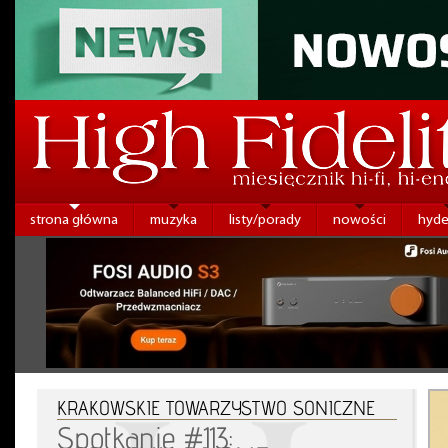
strona główna
muzyka
listy/porady
nowości
hyde
KRAKOWSKIE TOWARZYSTWO SONICZNE
Spotkanie #113: