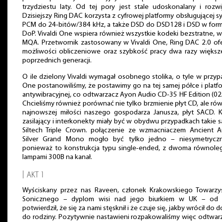
trzydziestu laty. Od tej pory jest stale udoskonalany i rozwi
Dzisiejszy Ring DAC korzysta z cyfrowej platformy obsługującej s
PCM do 24-bitów/384 kHz, a także DSD do DSD128 i DSD w form
DoP. Vivaldi One wspiera również wszystkie kodeki bezstratne, 
MQA. Przetwornik zastosowany w Vivaldi One, Ring DAC 2.0 of
możliwości obliczeniowe oraz szybkość pracy dwa razy większ
poprzednich generacji.
O ile dzielony Vivaldi wymagał osobnego stolika, o tyle w przy
One postanowiliśmy, że postawimy go na tej samej półce i platf
antywibracyjnej, co odtwarzacz Ayon Audio CD-35 HF Edition (02
Chcieliśmy również porównać nie tylko brzmienie płyt CD, ale ró
najnowszej miłości naszego gospodarza Janusza, płyt SACD. K
zasilający i interkonekty miały być w obydwu przypadkach takie 
Siltech Triple Crown. połączenie ze wzmacniaczem Ancient A
Silver Grand Mono mogło być tylko jedno – niesymetrycz
ponieważ to konstrukcja typu single-ended, z dwoma równoleg
lampami 300B na kanał.
| AKT I
Wyściskany przez nas Raveen, członek Krakowskiego Towarzy
Sonicznego – dyplom wisi nad jego biurkiem w UK – od 
potwierdził, że się za nami stęsknił i że czuje się, jakby wrócił do 
do rodziny. Pozytywnie nastawieni rozpakowaliśmy więc odtwar