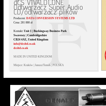
dCS VIVALDI ONE
Odtwarzacz Super Audio
CD/odtwarzacz plików
Producent:
DATA CONVERSION SYSTEMS LTD
Cena: 281 880 zł
Kontakt:
Unit 1 | Buckingway Business Park
Swavesey | Cambridgeshire
CB24 4AE, United Kingdom
info@dcsltd.co.uk
dcsltd.co.uk
MADE IN UNITED KINGDOM
Miejsce: Kraków | Janusz/Tomek | POLSKA