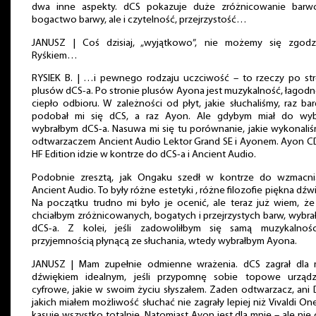
dwa inne aspekty. dCS pokazuje duże zróżnicowanie barw
bogactwo barwy, ale i czytelność, przejrzystość…
JANUSZ | Coś dzisiaj, „wyjątkowo”, nie możemy się zgodz
Ryśkiem…
RYSIEK B. | …i pewnego rodzaju uczciwość – to rzeczy po str
plusów dCS-a. Po stronie plusów Ayona jest muzykalność, łagodn
ciepło odbioru. W zależności od płyt, jakie słuchaliśmy, raz bar
podobał mi się dCS, a raz Ayon. Ale gdybym miał do wyb
wybrałbym dCS-a. Nasuwa mi się tu porównanie, jakie wykonali
odtwarzaczem Ancient Audio Lektor Grand SE i Ayonem. Ayon C
HF Edition idzie w kontrze do dCS-a i Ancient Audio.
Podobnie zresztą, jak Ongaku szedł w kontrze do wzmacni
Ancient Audio. To były różne estetyki , różne filozofie piękna dźw
Na początku trudno mi było je ocenić, ale teraz już wiem, że 
chciałbym zróżnicowanych, bogatych i przejrzystych barw, wybr
dCS-a. Z kolei, jeśli zadowoliłbym się samą muzykalnośc
przyjemnością płynącą ze słuchania, wtedy wybrałbym Ayona.
JANUSZ | Mam zupełnie odmienne wrażenia. dCS zagrał dla 
dźwiękiem idealnym, jeśli przypomnę sobie topowe urządz
cyfrowe, jakie w swoim życiu słyszałem. Żaden odtwarzacz, ani
jakich miałem możliwość słuchać nie zagrały lepiej niż Vivaldi On
kasuje wszystko totalnie. Natomiast Ayon jest dla mnie – ale nie