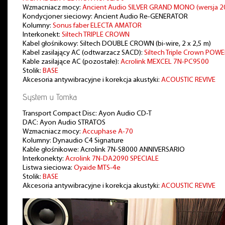
Wzmacniacz mocy:
Ancient Audio SILVER GRAND MONO (wersja 2
Kondycjoner sieciowy: Ancient Audio Re-GENERATOR
Kolumny:
Sonus faber ELECTA AMATOR
Interkonekt:
Siltech TRIPLE CROWN
Kabel głośnikowy: Siltech DOUBLE CROWN (bi-wire, 2 x 2,5 m)
Kabel zasilający AC (odtwarzacz SACD):
Siltech Triple Crown POW
Kable zasilające AC (pozostałe):
Acrolink MEXCEL 7N-PC9500
Stolik:
BASE
Akcesoria antywibracyjne i korekcja akustyki:
ACOUSTIC REVIVE
System u Tomka
Transport Compact Disc: Ayon Audio CD-T
DAC: Ayon Audio STRATOS
Wzmacniacz mocy:
Accuphase A-70
Kolumny: Dynaudio C4 Signature
Kable głośnikowe: Acrolink 7N-S8000 ANNIVERSARIO
Interkonekty:
Acrolink 7N-DA2090 SPECIALE
Listwa sieciowa:
Oyaide MTS-4e
Stolik:
BASE
Akcesoria antywibracyjne i korekcja akustyki:
ACOUSTIC REVIVE