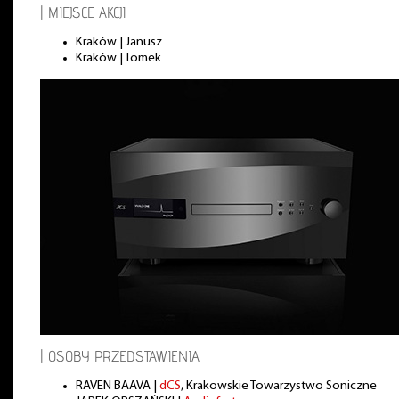
| MIEJSCE AKCJI
Kraków | Janusz
Kraków | Tomek
| OSOBY PRZEDSTAWIENIA
RAVEN BAAVA |
dCS
, Krakowskie Towarzystwo Soniczne