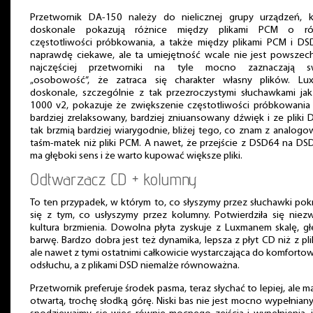
Przetwornik DA-150 należy do nielicznej grupy urządzeń, k
doskonale pokazują różnice między plikami PCM o ró
częstotliwości próbkowania, a także między plikami PCM i DSD
naprawdę ciekawe, ale ta umiejętność wcale nie jest powszech
najczęściej przetworniki na tyle mocno zaznaczają s
„osobowość”, że zatraca się charakter własny plików. Lu
doskonale, szczególnie z tak przezroczystymi słuchawkami jak
1000 v2, pokazuje że zwiększenie częstotliwości próbkowania 
bardziej zrelaksowany, bardziej zniuansowany dźwięk i ze pliki 
tak brzmią bardziej wiarygodnie, bliżej tego, co znam z analog
taśm-matek niż pliki PCM. A nawet, że przejście z DSD64 na D
ma głęboki sens i że warto kupować większe pliki.
Odtwarzacz CD + kolumny
To ten przypadek, w którym to, co słyszymy przez słuchawki po
się z tym, co usłyszymy przez kolumny. Potwierdziła się niez
kultura brzmienia. Dowolna płyta zyskuje z Luxmanem skalę, gł
barwę. Bardzo dobra jest też dynamika, lepsza z płyt CD niż z pl
ale nawet z tymi ostatnimi całkowicie wystarczająca do komfort
odsłuchu, a z plikami DSD niemalże równoważna.
Przetwornik preferuje środek pasma, teraz słychać to lepiej, ale m
otwartą, trochę słodką górę. Niski bas nie jest mocno wypełniany