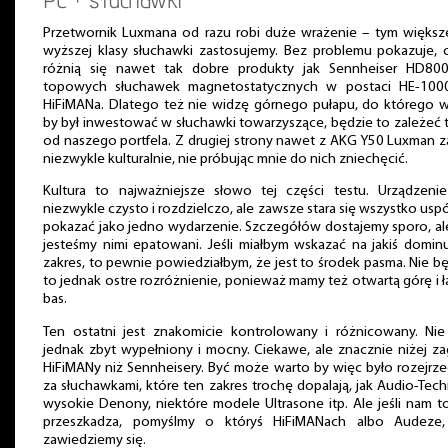
Przetwornik Luxmana od razu robi duże wrażenie – tym większe
wyższej klasy słuchawki zastosujemy. Bez problemu pokazuje, 
różnią się nawet tak dobre produkty jak Sennheiser HD80
topowych słuchawek magnetostatycznych w postaci HE-100
HiFiMANa. Dlatego też nie widzę górnego pułapu, do którego w
by był inwestować w słuchawki towarzyszące, będzie to zależeć 
od naszego portfela. Z drugiej strony nawet z AKG Y50 Luxman z
niezwykle kulturalnie, nie próbując mnie do nich zniechęcić.
Kultura to najważniejsze słowo tej części testu. Urządzenie
niezwykle czysto i rozdzielczo, ale zawsze stara się wszystko uspó
pokazać jako jedno wydarzenie. Szczegółów dostajemy sporo, al
jesteśmy nimi epatowani. Jeśli miałbym wskazać na jakiś domin
zakres, to pewnie powiedziałbym, że jest to środek pasma. Nie b
to jednak ostre rozróżnienie, ponieważ mamy też otwartą górę i 
bas.
Ten ostatni jest znakomicie kontrolowany i różnicowany. Nie 
jednak zbyt wypełniony i mocny. Ciekawe, ale znacznie niżej za
HiFiMANy niż Sennheisery. Być może warto by więc było rozejrze
za słuchawkami, które ten zakres trochę dopalają, jak Audio-Tech
wysokie Denony, niektóre modele Ultrasone itp. Ale jeśli nam t
przeszkadza, pomyślmy o któryś HiFiMANach albo Audeze,
zawiedziemy się.