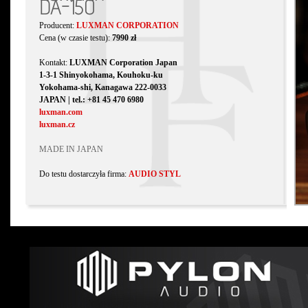
DA-150
Producent:
LUXMAN CORPORATION
Cena (w czasie testu):
7990 zł
Kontakt:
LUXMAN Corporation Japan
1-3-1 Shinyokohama, Kouhoku-ku
Yokohama-shi, Kanagawa 222-0033
JAPAN | tel.: +81 45 470 6980
luxman.com
luxman.cz
MADE IN JAPAN
Do testu dostarczyła firma:
AUDIO STYL