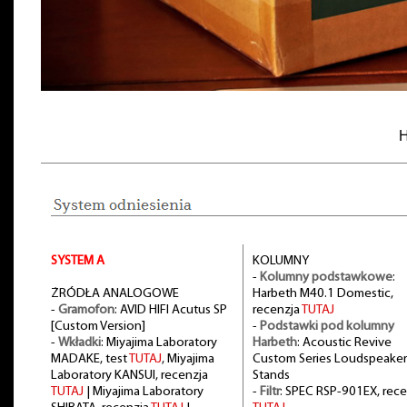
H
SYSTEM A
KOLUMNY
-
Kolumny podstawkowe
:
ŻRÓDŁA ANALOGOWE
Harbeth M40.1 Domestic,
-
Gramofon
: AVID HIFI Acutus SP
recenzja
TUTAJ
[Custom Version]
-
Podstawki pod kolumny
-
Wkładki
: Miyajima Laboratory
Harbeth
: Acoustic Revive
MADAKE, test
TUTAJ
, Miyajima
Custom Series Loudspeaker
Laboratory KANSUI, recenzja
Stands
TUTAJ
| Miyajima Laboratory
-
Filtr
: SPEC RSP-901EX, rece