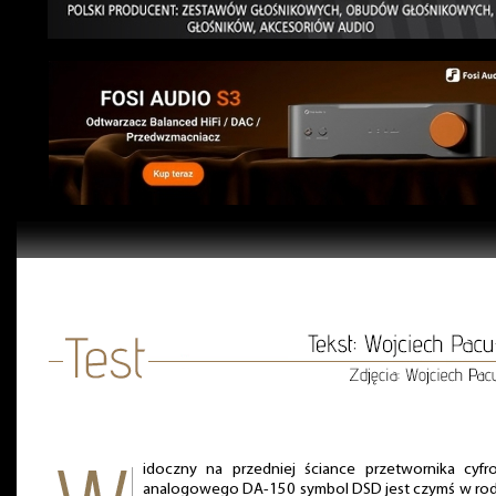
idoczny na przedniej ściance przetwornika cyfr
analogowego DA-150 symbol DSD jest czymś w rod