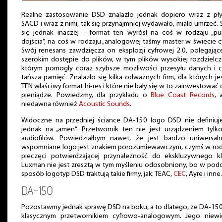
Realne zastosowanie DSD znalazło jednak dopiero wraz z pły
SACD i wraz z nimi, tak się przynajmniej wydawało, miało umrzeć. 
się jednak inaczej – format ten wyrósł na coś w rodzaju „pu
dojścia”, na coś w rodzaju „analogowej taśmy master w świecie cy
Swój renesans zawdzięcza on eksplozji cyfrowej 2.0, polegając
szerokim dostępie do plików, w tym plików wysokiej rozdzielcz
którym pomogły coraz szybsze możliwości przesyłu danych i c
tańsza pamięć. Znalazło się kilka odważnych firm, dla których je
TEN właściwy format hi-res i które nie bały się w to zainwestować
pieniądze. Powiedzmy, dla przykładu o
Blue Coast Records
, 
niedawna również
Acoustic Sounds
.
Widoczne na przedniej ściance DA-150 logo DSD nie definiuj
jednak na „amen”. Przetwornik ten nie jest urządzeniem tylko
audiofilów. Powiedziałbym nawet, że jest bardzo uniwersaln
wspomniane logo jest znakiem porozumiewawczym, czymś w rod
pieczęci potwierdzającej przynależność do ekskluzywnego kl
Luxman nie jest zresztą w tym myśleniu odosobniony, bo w pod
sposób logotyp DSD traktują takie firmy, jak: TEAC,
CEC
, Ayre i inne.
DA-150
Pozostawmy jednak sprawę DSD na boku, a to dlatego, że DA-150
klasycznym przetwornikiem cyfrowo-analogowym. Jego niewie