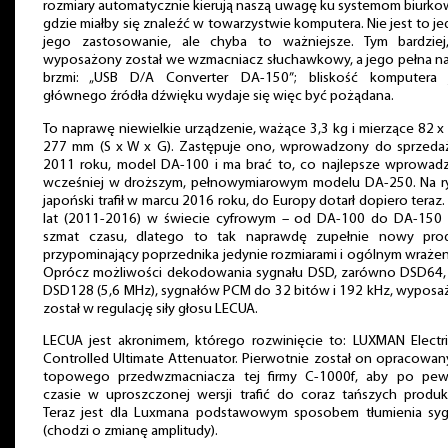
rozmiary automatycznie kierują naszą uwagę ku systemom biurk
gdzie miałby się znaleźć w towarzystwie komputera. Nie jest to j
jego zastosowanie, ale chyba to ważniejsze. Tym bardziej
wyposażony został we wzmacniacz słuchawkowy, a jego pełna n
brzmi: „USB D/A Converter DA-150”; bliskość komputera 
głównego źródła dźwięku wydaje się więc być pożądana.
To naprawę niewielkie urządzenie, ważące 3,3 kg i mierzące 82 х
277 mm (S x W x G). Zastępuje ono, wprowadzony do sprzeda
2011 roku, model DA-100 i ma brać to, co najlepsze wprowad
wcześniej w droższym, pełnowymiarowym modelu DA-250. Na r
japoński trafił w marcu 2016 roku, do Europy dotarł dopiero teraz.
lat (2011-2016) w świecie cyfrowym – od DA-100 do DA-150 
szmat czasu, dlatego to tak naprawdę zupełnie nowy prod
przypominający poprzednika jedynie rozmiarami i ogólnym wraże
Oprócz możliwości dekodowania sygnału DSD, zarówno DSD64, j
DSD128 (5,6 MHz), sygnałów PCM do 32 bitów i 192 kHz, wyposa
został w regulację siły głosu LECUA.
LECUA jest akronimem, którego rozwinięcie to: LUXMAN Electri
Controlled Ultimate Attenuator. Pierwotnie został on opracowan
topowego przedwzmacniacza tej firmy C-1000f, aby po pe
czasie w uproszczonej wersji trafić do coraz tańszych produk
Teraz jest dla Luxmana podstawowym sposobem tłumienia syg
(chodzi o zmianę amplitudy).