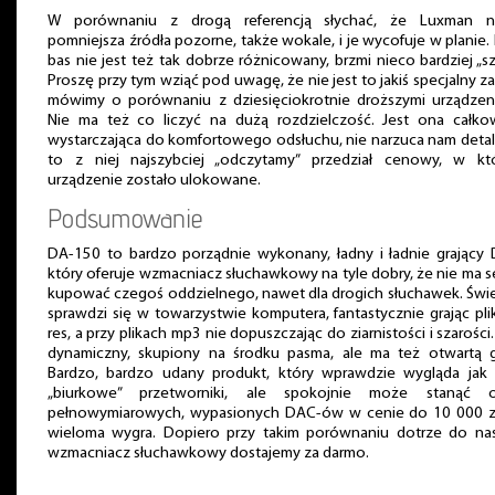
W porównaniu z drogą referencją słychać, że Luxman n
pomniejsza źródła pozorne, także wokale, i je wycofuje w planie. 
bas nie jest też tak dobrze różnicowany, brzmi nieco bardziej „sz
Proszę przy tym wziąć pod uwagę, że nie jest to jakiś specjalny za
mówimy o porównaniu z dziesięciokrotnie droższymi urządzeni
Nie ma też co liczyć na dużą rozdzielczość. Jest ona całkow
wystarczająca do komfortowego odsłuchu, nie narzuca nam detali
to z niej najszybciej „odczytamy” przedział cenowy, w kt
urządzenie zostało ulokowane.
Podsumowanie
DA-150 to bardzo porządnie wykonany, ładny i ładnie grający 
który oferuje wzmacniacz słuchawkowy na tyle dobry, że nie ma 
kupować czegoś oddzielnego, nawet dla drogich słuchawek. Świ
sprawdzi się w towarzystwie komputera, fantastycznie grając plik
res, a przy plikach mp3 nie dopuszczając do ziarnistości i szarości.
dynamiczny, skupiony na środku pasma, ale ma też otwartą g
Bardzo, bardzo udany produkt, który wprawdzie wygląda jak 
„biurkowe” przetworniki, ale spokojnie może stanąć 
pełnowymiarowych, wypasionych DAC-ów w cenie do 10 000 zł.
wieloma wygra. Dopiero przy takim porównaniu dotrze do nas
wzmacniacz słuchawkowy dostajemy za darmo.