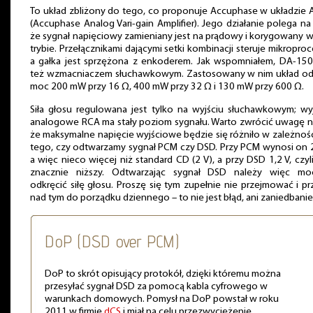
To układ zbliżony do tego, co proponuje Accuphase w układzie
(Accuphase Analog Vari-gain Amplifier). Jego działanie polega na
że sygnał napięciowy zamieniany jest na prądowy i korygowany 
trybie. Przełącznikami dającymi setki kombinacji steruje mikroproc
a gałka jest sprzężona z enkoderem. Jak wspomniałem, DA-150 
też wzmacniaczem słuchawkowym. Zastosowany w nim układ od
moc 200 mW przy 16 Ω, 400 mW przy 32 Ω i 130 mW przy 600 Ω.
Siła głosu regulowana jest tylko na wyjściu słuchawkowym; wy
analogowe RCA ma stały poziom sygnału. Warto zwrócić uwagę n
że maksymalne napięcie wyjściowe będzie się różniło w zależnoś
tego, czy odtwarzamy sygnał PCM czy DSD. Przy PCM wynosi on 2
a więc nieco więcej niż standard CD (2 V), a przy DSD 1,2 V, czyli
znacznie niższy. Odtwarzając sygnał DSD należy więc moc
odkręcić siłę głosu. Proszę się tym zupełnie nie przejmować i pr
nad tym do porządku dziennego – to nie jest błąd, ani zaniedbanie
DoP (DSD over PCM)
DoP to skrót opisujący protokół, dzięki któremu można
przesyłać sygnał DSD za pomocą kabla cyfrowego w
warunkach domowych. Pomysł na DoP powstał w roku
2011 w firmie
dCS
i miał na celu przezwyciężenie