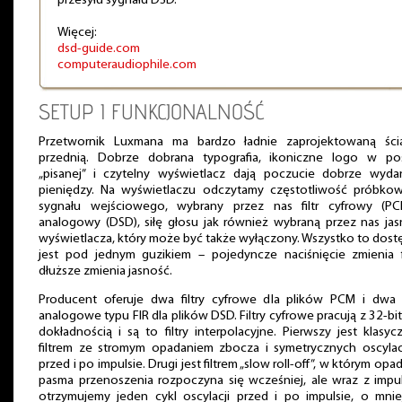
przesyłu sygnału DSD.
Więcej:
dsd-guide.com
computeraudiophile.com
SETUP I FUNKCJONALNOŚĆ
Przetwornik Luxmana ma bardzo ładnie zaprojektowaną ści
przednią. Dobrze dobrana typografia, ikoniczne logo w pos
„pisanej” i czytelny wyświetlacz dają poczucie dobrze wyda
pieniędzy. Na wyświetlaczu odczytamy częstotliwość próbkow
sygnału wejściowego, wybrany przez nas filtr cyfrowy (PC
analogowy (DSD), siłę głosu jak również wybraną przez nas ja
wyświetlacza, który może być także wyłączony. Wszystko to dos
jest pod jednym guzikiem – pojedyncze naciśnięcie zmienia fi
dłuższe zmienia jasność.
Producent oferuje dwa filtry cyfrowe dla plików PCM i dwa fi
analogowe typu FIR dla plików DSD. Filtry cyfrowe pracują z 32-b
dokładnością i są to filtry interpolacyjne. Pierwszy jest klasy
filtrem ze stromym opadaniem zbocza i symetrycznych oscylac
przed i po impulsie. Drugi jest filtrem „slow roll-off”, w którym opa
pasma przenoszenia rozpoczyna się wcześniej, ale wraz z impu
otrzymujemy jeden cykl oscylacji przed i po impulsie, o mnie