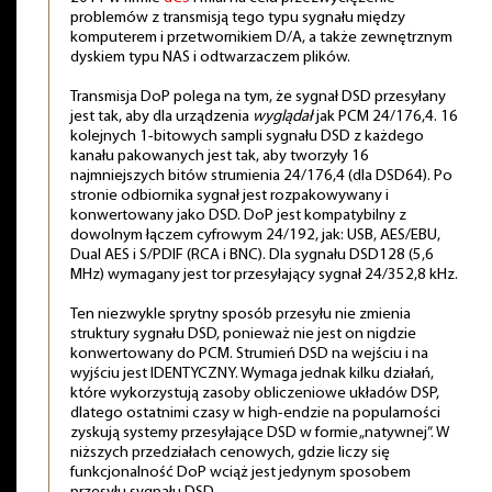
problemów z transmisją tego typu sygnału między
komputerem i przetwornikiem D/A, a także zewnętrznym
dyskiem typu NAS i odtwarzaczem plików.
Transmisja DoP polega na tym, że sygnał DSD przesyłany
jest tak, aby dla urządzenia
wyglądał
jak PCM 24/176,4. 16
kolejnych 1-bitowych sampli sygnału DSD z każdego
kanału pakowanych jest tak, aby tworzyły 16
najmniejszych bitów strumienia 24/176,4 (dla DSD64). Po
stronie odbiornika sygnał jest rozpakowywany i
konwertowany jako DSD. DoP jest kompatybilny z
dowolnym łączem cyfrowym 24/192, jak: USB, AES/EBU,
Dual AES i S/PDIF (RCA i BNC). Dla sygnału DSD128 (5,6
MHz) wymagany jest tor przesyłający sygnał 24/352,8 kHz.
Ten niezwykle sprytny sposób przesyłu nie zmienia
struktury sygnału DSD, ponieważ nie jest on nigdzie
konwertowany do PCM. Strumień DSD na wejściu i na
wyjściu jest IDENTYCZNY. Wymaga jednak kilku działań,
które wykorzystują zasoby obliczeniowe układów DSP,
dlatego ostatnimi czasy w high-endzie na popularności
zyskują systemy przesyłające DSD w formie „natywnej”. W
niższych przedziałach cenowych, gdzie liczy się
funkcjonalność DoP wciąż jest jedynym sposobem