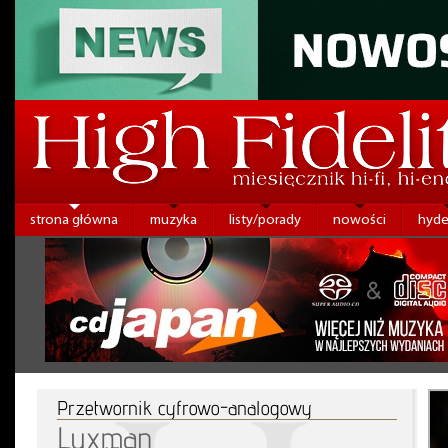
strona główna
muzyka
listy/porady
nowości
hyde
Przetwornik cyfrowo-analogowy
Luxman