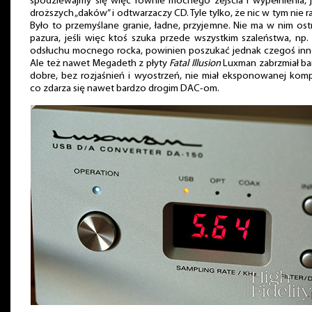
spodziewajmy się więc równie mocnego zejścia i wypełnienia, 
droższych „daków” i odtwarzaczy CD. Tyle tylko, że nic w tym nie ra
Było to przemyślane granie, ładne, przyjemne. Nie ma w nim os
pazura, jeśli więc ktoś szuka przede wszystkim szaleństwa, np.
odsłuchu mocnego rocka, powinien poszukać jednak czegoś inn
Ale też nawet Megadeth z płyty
Fatal Illusion
Luxman zabrzmiał ba
dobre, bez rozjaśnień i wyostrzeń, nie miał eksponowanej komp
co zdarza się nawet bardzo drogim DAC-om.