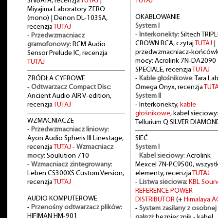
SHIBATA, recenzja
TUTAJ
|
TUTAJ
Miyajima Laboratory ZERO
OKABLOWANIE
(mono) | Denon DL-103SA,
System I
recenzja
TUTAJ
-
Interkonekty
: Siltech TRIPL
-
Przedwzmacniacz
CROWN RCA, czytaj
TUTAJ
|
gramofonowy
: RCM Audio
przedwzmacniacz-końców
Sensor Prelude IC, recenzja
mocy: Acrolink 7N-DA2090
TUTAJ
SPECIALE, recenzja
TUTAJ
ŻRÓDŁA CYFROWE
-
Kable głośnikowe
: Tara La
-
Odtwarzacz Compact Disc
:
Omega Onyx, recenzja
TUTA
Ancient Audio AIR V-edition,
System II
recenzja
TUTAJ
- Interkonekty,
kable
głośnikowe
, kabel sieciowy
WZMACNIACZE
Tellurium Q SILVER DIAMON
-
Przedwzmacniacz liniowy
:
Ayon Audio Spheris III Linestage,
SIEĆ
recenzja
TUTAJ
-
Wzmacniacz
System I
mocy
: Soulution 710
-
Kabel sieciowy
: Acrolink
-
Wzmacniacz zintegrowany
:
Mexcel 7N-PC9500, wszystk
Leben CS300XS Custom Version,
elementy, recenzja
TUTAJ
recenzja
TUTAJ
-
Listwa sieciowa
:
KBL Soun
REFERENCE POWER
AUDIO KOMPUTEROWE
DISTRIBUTOR
(+
Himalaya A
-
Przenośny odtwarzacz plików
:
-
System zasilany z osobnej
HIFIMAN HM-901
gałęzi
: bezpiecznik - kabel