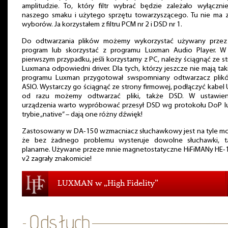
amplitudzie. To, który filtr wybrać będzie zależało wyłączni
naszego smaku i użytego sprzętu towarzyszącego. Tu nie ma z
wyborów. Ja korzystałem z filtru PCM nr 2 i DSD nr 1.
Do odtwarzania plików możemy wykorzystać używany przez
program lub skorzystać z programu Luxman Audio Player. W
pierwszym przypadku, jeśli korzystamy z PC, należy ściągnąć ze s
Luxmana odpowiedni driver. Dla tych, którzy jeszcze nie mają ta
programu Luxman przygotował swspomniany odtwarzacz plik
ASIO. Wystarczy go ściągnąć ze strony firmowej, podłączyć kabel 
od razu możemy odtwarzać pliki, także DSD. W ustawien
urządzenia warto wypróbować przesył DSD wg protokołu DoP l
trybie „native” – dają one różny dźwięk!
Zastosowany w DA-150 wzmacniacz słuchawkowy jest na tyle mo
że bez żadnego problemu wysteruje dowolne słuchawki, t
planarne. Używane przeze mnie magnetostatyczne HiFiMANy HE-
v2 zagrały znakomicie!
LUXMAN w „High Fidelity”