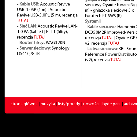
-
Kable USB
: Acoustic Revive
sieciowy Oyaide Tunami Nig
USB-1.0SP (1 m) | Acoustic
m) - gniazdka sieciowe 3 x
Revive USB-5.0PL (5 m), recenzja
Furutech FT-SWS (R)
TUTAJ
System II
-
Sieć LAN
: Acoustic Revive LAN-
-
Kable sieciowe
: Harmonix 
1.0 PA (kable ) | RLI-1 (filtry),
DC350M2R Improved-Versi
recenzja
TUTAJ
recenzja
TUTAJ
| Oyaide GP
-
Router
: Liksys WAG320N
v2, recenzja
TUTAJ
-
Serwer sieciowy
: Synology
-
Listwa sieciowa
: KBL Soun
DS410j/8 TB
Reference Power Distributo
(v2), recenzja
TUTAJ
strona główna
|
muzyka
|
listy/porady
|
nowości
|
hyde park
|
archi