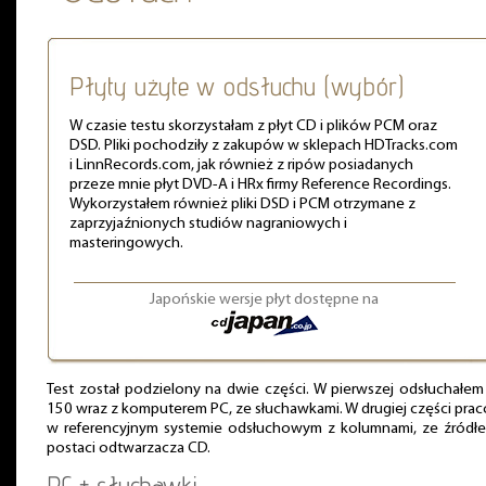
Płyty użyte w odsłuchu (wybór)
W czasie testu skorzystałam z płyt CD i plików PCM oraz
DSD. Pliki pochodziły z zakupów w sklepach HDTracks.com
i LinnRecords.com, jak również z ripów posiadanych
przeze mnie płyt DVD-A i HRx firmy Reference Recordings.
Wykorzystałem również pliki DSD i PCM otrzymane z
zaprzyjaźnionych studiów nagraniowych i
masteringowych.
Japońskie wersje płyt dostępne na
Test został podzielony na dwie części. W pierwszej odsłuchałe
150 wraz z komputerem PC, ze słuchawkami. W drugiej części pra
w referencyjnym systemie odsłuchowym z kolumnami, ze źródł
postaci odtwarzacza CD.
PC + słuchawki