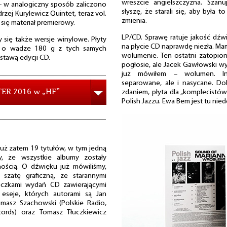
wreszcie angielszczyzna. Szan
 – w analogiczny sposób zaliczono
słyszę, że starali się, aby była t
rzej Kurylewicz Quintet, teraz vol.
zmienia.
się materiał premierowy.
LP/CD. Sprawę ratuje jakość dźwi
 się także wersje winylowe. Płyty
na płycie CD naprawdę niezła. Ma
u o wadze 180 g z tych samych
wolumenie. Ten ostatni zatopion
stawą edycji CD.
pogłosie, ale Jacek Gawłowski w
już mówiłem – wolumen. Ins
separowane, ale i nasycane. Do
ER 2016 w „HF”
zdaniem, płyta dla „komplecistów
Polish Jazzu. Ewa Bem jest tu ni
uż zatem 19 tytułów, w tym jedną
y, że wszystkie albumy zostały
ością. O dźwięku już mówiliśmy,
zatę graficzną, ze starannymi
żeczkami wydań CD zawierającymi
 eseje, których autorami są Jan
Tomasz Szachowski (Polskie Radio,
cords) oraz Tomasz Tłuczkiewicz