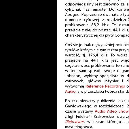
odpowiedzialny jest zarówno za z
cyfry, jak i za remaster. Do konwe
Apogee. Poprzednie dwanaście tyt
domenie cyfrowej z rozdzielczoś
próbkowania 88,2 kHz. Tę ostat
przejście z niej do postaci 44,1 kH
charakterystycznej dla płyty Compac
Coś się jednak najwyraźniej zmienił
tytułów, którym się tym razem przy
wartość, tj. 176,4 kHz. To wciąż
przejście na 44,1 kHz jest wię
częstotliwość próbkowania to same
w ten sam sposób swoje nagrania
Johnson, wybitny specjalista w 
cyfrowych, główny inżynier i d
wytwórnię
Reference Recordings
or
Audio
, a w przeszłości twórca stan
Po raz pierwszy publicznie kilka
Gawłowskiego w rozdzielczości 
czasie wystawy
Audio Video Show
„High Fidelity” i Krakowskie Towa
(Re)master
, w czasie którego Ja
masteringowca.