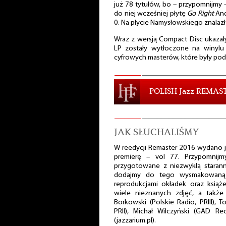
już 78 tytułów, bo – przypomnijmy
do niej wcześniej płytę
Go Right
And
0. Na płycie Namysłowskiego znalazł 
Wraz z wersją Compact Disc ukazały
LP zostały wytłoczone na winyl
cyfrowych masterów, które były pod
POLISH Jazz REMAST
JAK SŁUCHALIŚMY
W reedycji Remaster 2016 wydano j
premierę – vol 77. Przypomnijm
przygotowane z niezwykłą starann
dodajmy do tego wysmakowaną s
reprodukcjami okładek oraz ksią
wiele nieznanych zdjęć, a także
Borkowski (Polskie Radio, PRIII), 
PRII), Michał Wilczyński (GAD Re
(jazzarium.pl).