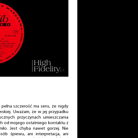
o pełna szczerość ma sens, że nigdy
ewskiej. Uważam, że w jej przypadku
znych przyczynach umieszczania
tach od mojego ostatniego kontaktu z
eniło. Jest chyba nawet gorzej. Nie
ób śpiewu, ani interpretacja, ani