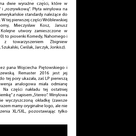
na dwie wyraźne części, które w
i „rozrywkową”. Płyta winylowa na
 amerykańskie standardy należące do
. W tej pierwszej części Wróblewskiej
horny, Mieczysław Kosz, Janusz
. Kolejne utwory zamieszczone w
-10) to piosenki Komedy, Nahornego i
e z towarzyszeniem Zbigniew
ukalski, Cieślak, Jarczyk, Jonkisz).
rzez pana Wojciecha Piętowskiego i
iszewską. Remaster 2016 jest jej
 do tej pory ukazała, zaś LP pierwszą
 wersja analogowa miała odmianę
. Na części nakładu tej ostatniej
siemkę” z napisem „Stereo”. Winylowa
ie wyczyszczoną okładkę (zawsze
m razem mamy oryginalne logo, ale nie
nia XL/SXL, pozostawiając tylko