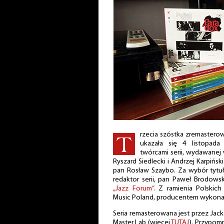
rzecia szóstka zremasterow
ukazała się 4 listopad
twórcami serii, wydawanej
Ryszard Siedlecki i Andrzej Karpińsk
pan Rosław Szaybo. Za wybór tytu
redaktor serii, pan Paweł Brodowsk
„Jazz Forum”
. Z ramienia Polskic
Music Poland, producentem wykonaw
Seria remasterowana jest przez Ja
Master Lab (więcej
TUTAJ
). Przypom