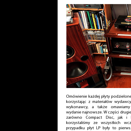
Omówienie każdej płyty podzielone 
korzystając z materiałów wydawc
wykonawcy, a także omawiamy
wydanie najnowsze. W części drugie
zarówno Compact Disc, jak i 
korzystaliśmy ze wszystkich wc
przypadku płyt LP były to pierw