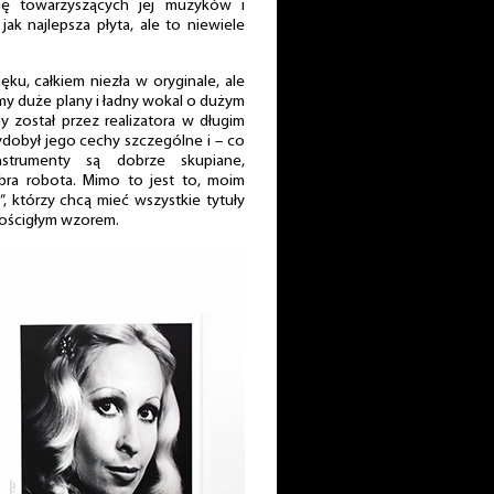
uję towarzyszących jej muzyków i
o jak najlepsza płyta, ale to niewiele
ęku, całkiem niezła w oryginale, ale
my duże plany i ładny wokal o dużym
y został przez realizatora w długim
ydobył jego cechy szczególne i – co
trumenty są dobrze skupiane,
bra robota. Mimo to jest to, moim
”, którzy chcą mieć wszystkie tytuły
edościgłym wzorem.