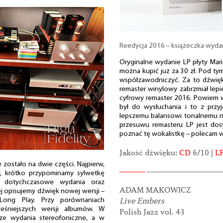
Reedycja 2016 – książeczka wyda
Oryginalne wydanie LP płyty Mar
można kupić już za 30 zł. Pod t
współzawodniczyć. Za to dźwię
remaster winylowy zabrzmiał lepie
cyfrowy remaster 2016. Powiem wi
był do wysłuchania i to z prz
lepszemu balansowi tonalnemu n
przesuwu remasteru LP jest dos
poznać tę wokalistkę – polecam 
Jakość dźwięku:
CD
6/10 |
L
zostało na dwie części. Najpierw,
y, krótko przypominamy sylwetkę
 dotychczasowe wydania oraz
ADAM MAKOWICZ
j opisujemy dźwięk nowej wersji –
Live Embers
Long Play. Przy porównaniach
ześniejszych wersji albumów. W
Polish Jazz vol. 43
sze wydania stereofoniczne, a w