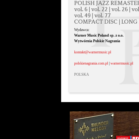
POLISH JAZZ REMASTER
vol. 6 | vol. 22 | vol. 26 | vol
vol. 49 | vol. 77
COMPACT DISC | LONG
Wydawca:
Warner Music Poland sp. z o.o.
Wytwórnia Polskie Nagrania
kontakt@warnermusic.pl
polskienagrania.com.pl
|
warnermusic.pl
POLSKA