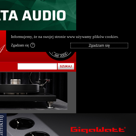
pl
|
en
Informujemy, że na swojej stronie www używamy plików cookies.
Zgadzam się
?