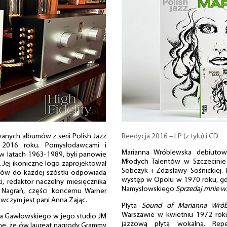
anych albumów z serii Polish Jazz
Reedycja 2016 – LP (z tyłu) i CD
a 2016 roku. Pomysłodawcami i
Marianna Wróblewska debiutow
 w latach 1963-1989, byli panowie
Młodych Talentów w Szczecinie 
i. Jej ikoniczne logo zaprojektował
Sobczyk i Zdzisławy Sośnickiej. 
łów do każdej szóstki odpowiada
występ w Opolu w 1970 roku, gd
i, redaktor naczelny miesięcznika
Namysłowskiego
Sprzedaj mnie w
h Nagrań, części koncernu Warner
czym jest pani Anna Zając.
Płyta
Sound of Marianna Wrób
Warszawie w kwietniu 1972 roku
cka Gawłowskiego w jego studio JM
jazzową płytą wokalną. Repe
nę, że ów laureat nagrody Grammy