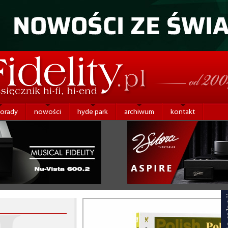
porady
nowości
hyde park
archiwum
kontakt