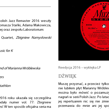
 Polish Jazz Remaster 2016 weszły
Tomasza Stańki, Adama Makowicza,
ej oraz zespołu Laboratorium:
i Quartet,
Zbigniew Namysłowski
sic for K
Reedycja 2016 – wyklejka LP
nd of Marianna Wróblewska
DŹWIĘK
ers
Muszę przyznać, a przecież tylk
tathlon
nie lubiłem płyt Marianny Wróbl
można było mówić o pozamuzyc
nagrań w serii Polish Jazz. Po la
 2016 roku ukazała się szczególna
jej repertuarem nic się nie zmi
nadały numer vol. 77: Zbigniew
przemawia do mnie ani jej spos
es!
. W ten sposób oficjalna seria ma