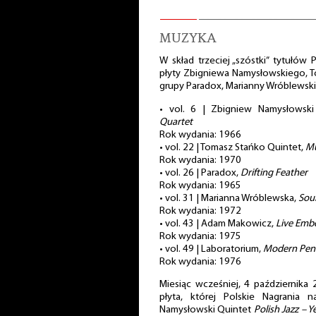
MUZYKA
W skład trzeciej „szóstki” tytułów
płyty Zbigniewa Namysłowskiego, 
grupy Paradox, Marianny Wróblewski
• vol. 6 | Zbigniew Namysłowsk
Quartet
Rok wydania: 1966
• vol. 22 | Tomasz Stańko Quintet,
Mu
Rok wydania: 1970
• vol. 26 | Paradox,
Drifting Feather
Rok wydania: 1965
• vol. 31 | Marianna Wróblewska,
Sou
Rok wydania: 1972
• vol. 43 | Adam Makowicz,
Live Emb
Rok wydania: 1975
• vol. 49 | Laboratorium,
Modern Pen
Rok wydania: 1976
Miesiąc wcześniej, 4 października
płyta, której Polskie Nagrania 
Namysłowski Quintet
Polish Jazz – Y