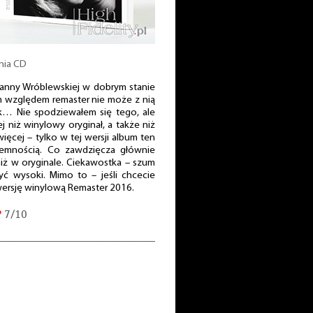
nia CD
ianny Wróblewskiej w dobrym stanie
ym względem remaster nie może z nią
k… Nie spodziewałem się tego, ale
j niż winylowy oryginał, a także niż
ęcej – tylko w tej wersji album ten
yjemnością. Co zawdzięcza głównie
iż w oryginale. Ciekawostka – szum
yć wysoki. Mimo to – jeśli chcecie
wersję winylową Remaster 2016.
P
7/10