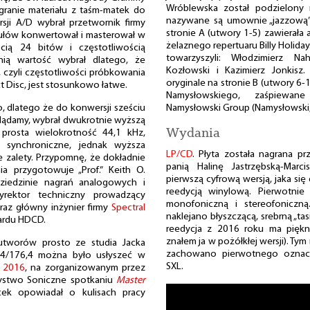
Wróblewska został podzielony 
granie materiału z taśm-matek do
nazywane są umownie „jazzową” 
rsji A/D wybrał przetwornik firmy
stronie A (utwory 1-5) zawierała
ułów konwertował i masterował w
żelaznego repertuaru Billy Holiday
cią 24 bitów i częstotliwością
towarzyszyli: Włodzimierz Na
nią wartość wybrał dlatego, że
Kozłowski i Kazimierz Jonkisz
z, czyli częstotliwości próbkowania
oryginale na stronie B (utwory 6
t Disc, jest stosunkowo łatwe.
Namysłowskiego, zaśpiewan
o, dlatego że do konwersji sześciu
Namysłowski Group (Namysłowski, Sz
glądamy, wybrał dwukrotnie wyższą
Wydania
 prosta wielokrotność 44,1 kHz,
c synchroniczne, jednak wyższa
LP/CD
. Płyta została nagrana p
 zalety. Przypomnę, że dokładnie
panią Halinę Jastrzębską-Marc
 przygotowuje „Prof.” Keith O.
pierwszą cyfrową wersją, jaka się
dziedzinie nagrań analogowych i
reedycją winylową. Pierwotnie
yrektor techniczny prowadzący
monofoniczną i stereofoniczną
az główny inżynier firmy
Spectral
naklejano błyszczącą, srebrną „ta
dardu HDCD.
reedycja z 2016 roku ma piękn
znałem ja w pożółkłej wersji). Ty
 utworów prosto ze studia Jacka
zachowano pierwotnego oznacze
24/176,4 można było usłyszeć w
SXL.
 2016
, na zorganizowanym przez
rzystwo Soniczne spotkaniu
Master
cek opowiadał o kulisach pracy