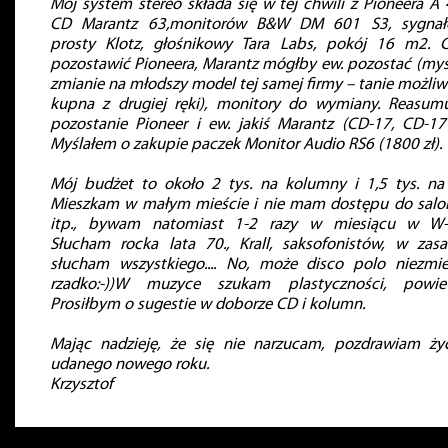
Mój system stereo składa się w tej chwili z Pioneera A 
CD Marantz 63,monitorów B&W DM 601 S3, sygna
prosty Klotz, głośnikowy Tara Labs, pokój 16 m2. 
pozostawić Pioneera, Marantz mógłby ew. pozostać (myś
zmianie na młodszy model tej samej firmy – tanie możliw
kupna z drugiej ręki), monitory do wymiany. Reasumu
pozostanie Pioneer i ew. jakiś Marantz (CD-17, CD-17 
Myślałem o zakupie paczek Monitor Audio RS6 (1800 zł).
Mój budżet to około 2 tys. na kolumny i 1,5 tys. na
Mieszkam w małym mieście i nie mam dostępu do sal
itp., bywam natomiast 1-2 razy w miesiącu w W-
Słucham rocka lata 70., Krall, saksofonistów, w zasa
słucham wszystkiego.... No, może disco polo niezmie
rzadko:-))W muzyce szukam plastyczności, powiet
Prosiłbym o sugestie w doborze CD i kolumn.
Mając nadzieję, że się nie narzucam, pozdrawiam ży
udanego nowego roku.
Krzysztof