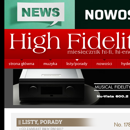
strona główna
muzyka
listy/porady
nowości
hyde
No. 17
•
CO ZAMIAST B&W DM 601?