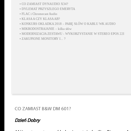
•
CO ZAMIAST DYNAUDIO X34?
•
DYLEMAT PRZYSZŁEGO EMERYTA
•
FLAC i Chromecast Audio
•
KLASA A CZY KLASA AB?
•
KONKURS OKŁADKA 2018 – PARĘ SŁÓW O KABLU WK AUDIO
•
MIKRODOSTRAJANIE – kilka słów
•
MODERNIZACJA ZESTAWU - WYKORZYSTANIE W STEREO EPOS 22I
•
ZAKUPIONE MONITORY I... ?
CO ZAMIAST B&W DM 601?
Dzień Dobry