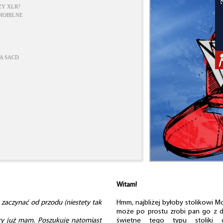
ZY XLR?
 MOBILNE
A SACD
Witam!
zaczynać od przodu (niestety tak
Hmm, najbliżej byłoby stolikowi M
może po prostu zrobi pan go z d
ory już mam. Poszukuję natomiast
świetne tego typu stoliki o