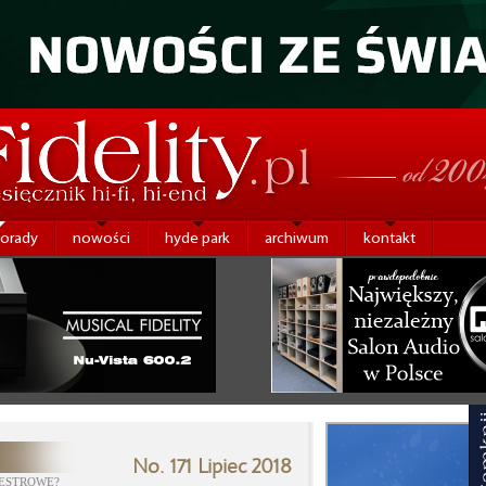
porady
nowości
hyde park
archiwum
kontakt
No. 171 Lipiec 2018
IESTROWE?