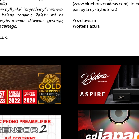
dio.
(www.bluehorizonideas.com). To ma
nie był) jakiś "pojechany" cenowo.
pan pyta dystrybutora :)
 balans tonalny. Zależy mi na
wytworzeniu dźwięku gęstego,
Pozdrawiam
macalnego.
Wojtek Pacuła
iam,