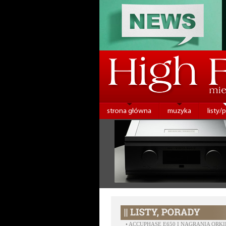
strona główna
muzyka
listy/
•
ACCUPHASE E650 I NAGRANIA ORK