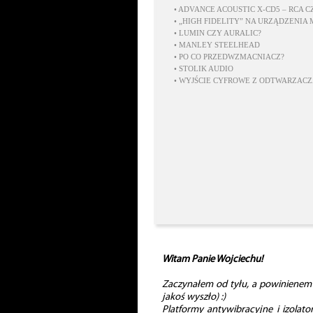
•
ADVANCE ACOUSTIC X-CD5 – RCA C
•
„HIGH FIDELITY” NA URZĄDZENIA
•
LUMIN CZY AURALIC?
•
MANLEY STEELHEAD
•
PO CO PRZEDWZMACNIACZ?
•
STOLIK AUDIO
•
WYJŚCIE CYFROWE Z ODTWARZACZ
Witam Panie Wojciechu!
Zaczynałem od tyłu, a powinienem 
jakoś wyszło) :)
Platformy antywibracyjne i izolat