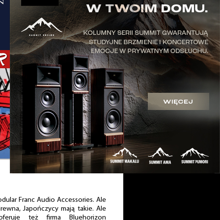
odular Franc Audio Accessories. Ale
rewna, Japończycy mają takie. Ale
feruje też firma Bluehorizon