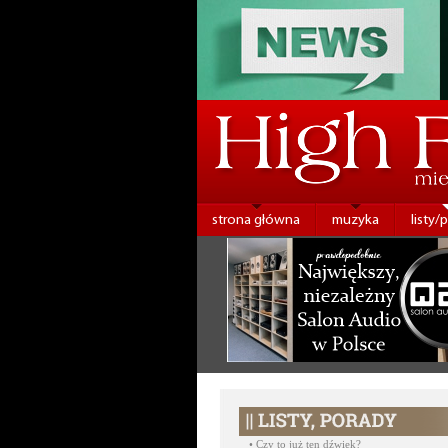
strona główna
muzyka
listy/
•
Czy to już ten dźwięk?