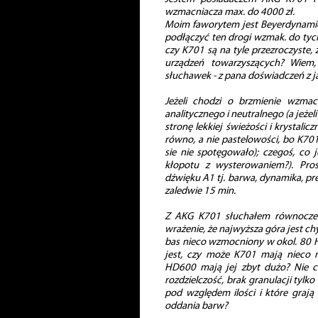
wzmacniacza max. do 4000 zł.
Moim faworytem jest Beyerdynamic
podłączyć ten drogi wzmak. do tych
czy K701 są na tyle przezroczyste,
urządzeń towarzyszących? Wiem
słuchawek - z pana doświadczeń z ja
Jeżeli chodzi o brzmienie wzmac
analitycznego i neutralnego (a jeżel
stronę lekkiej świeżości i krystalic
równo, a nie pastelowości, bo K701
sie nie spotęgowało); czegoś, co 
kłopotu z wysterowaniem?). Pros
dźwięku A1 tj. barwa, dynamika, pr
zaledwie 15 min.
Z AKG K701 słuchałem równocześ
wrażenie, że najwyższa góra jest 
bas nieco wzmocniony w okol. 80 Hz.
jest, czy może K701 mają nieco 
HD600 mają jej zbyt dużo? Nie ch
rozdzielczość, brak granulacji tylko
pod względem ilości i które grają
oddania barw?