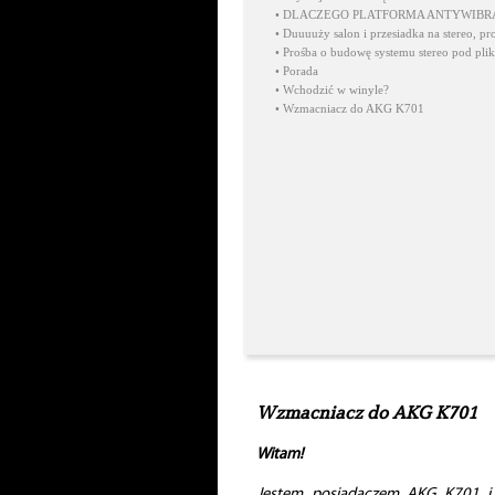
•
DLACZEGO PLATFORMA ANTYWIBRA
•
Duuuuży salon i przesiadka na stereo, pr
•
Prośba o budowę systemu stereo pod pliki
•
Porada
•
Wchodzić w winyle?
•
Wzmacniacz do AKG K701
Wzmacniacz do AKG K701
Witam!
Jestem posiadaczem AKG K701 i