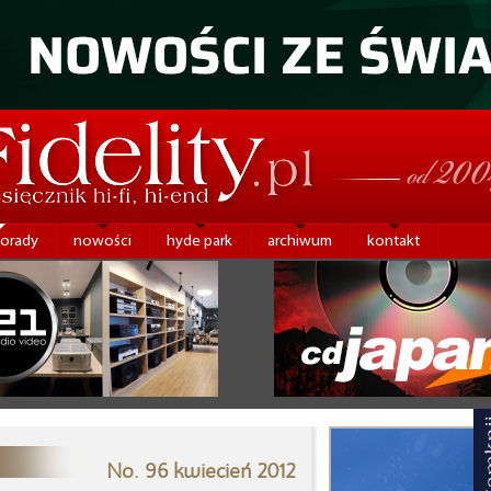
porady
nowości
hyde park
archiwum
kontakt
No. 96 kwiecień 2012