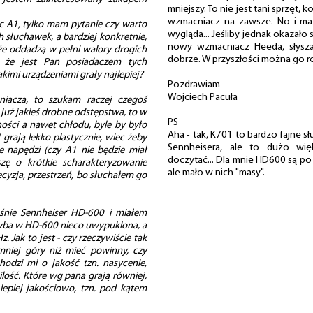
mniejszy. To nie jest tani sprzęt, k
wzmacniacz na zawsze. No i ma 
 A1, tylko mam pytanie czy warto
wygląda... Jeśliby jednak okazało
 słuchawek, a bardziej konkretnie,
nowy wzmacniacz Heeda, słysza
 że oddadzą w pełni walory drogich
dobrze. W przyszłości można go r
, że jest Pan posiadaczem tych
kimi urządzeniami grały najlepiej?
Pozdrawiam
Wojciech Pacuła
niacza, to szukam raczej czegoś
i już jakieś drobne odstępstwa, to w
PS
zności a nawet chłodu, byle by było
Aha - tak, K701 to bardzo fajne sł
 grają lekko plastycznie, wiec żeby
Sennheisera, ale to dużo wię
je napędzi (czy A1 nie będzie miał
doczytać... Dla mnie HD600 są po 
zę o krótkie scharakteryzowanie
ale mało w nich "masy".
ecyzja, przestrzeń, bo słuchałem go
nie Sennheiser HD-600 i miałem
chyba w HD-600 nieco uwypuklona, a
 Jak to jest - czy rzeczywiście tak
mniej góry niż mieć powinny, czy
odzi mi o jakość tzn. nasycenie,
 ilość. Które wg pana grają równiej,
 lepiej jakościowo, tzn. pod kątem