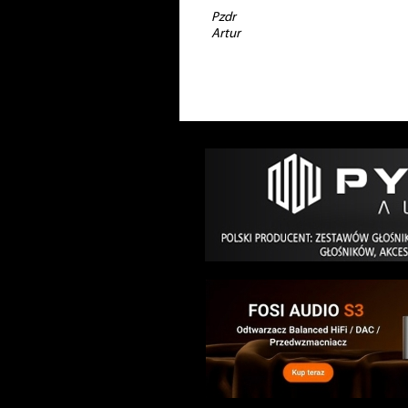
Pzdr
Artur