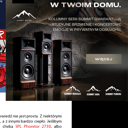
powiedź nie jest prosta. Z niektórymi
a z innymi bardzo ciepło. Jeślibym
to chyba
SPL Phonitor 2730
, albo