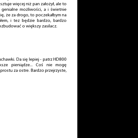
osztuje więcej niż pan założył, ale to
genialne możliwości, a i świetnie
 się, że za drogo, to poczekałbym na
łem, i tez będzie bardzo, bardzo
ozbudować o większy zasilacz.
uchawki. Da się lepiej - patrz HD800
ksze pieniądze... Coś nie mogę
prostu za ostre. Bardzo przejrzyste,