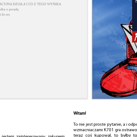
CYJNA DZIAŁA I CO Z TEGO WYNIKA
ośba o poradę
 hi-res
Witam!
To nie jest proste pytanie, a i od
wzmacniaczami K701 gra ostrawo, 
teraz coś kupował, to byłby 
 jestem zainteresowany zakupem