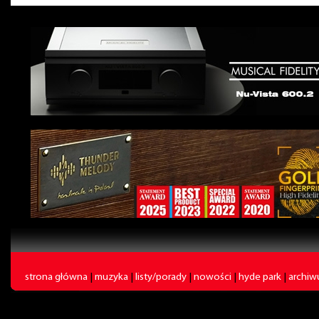
strona główna
|
muzyka
|
listy/porady
|
nowości
|
hyde park
|
archi