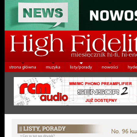
strona główna
muzyka
listy/porady
nowości
hyde
No. 96 kw
•
Czy to już ten dźwięk?