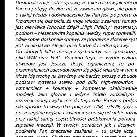
Doskonale zdaję sobie sprawę, że takich listów jak mój o
Pan na potęgę. Przykro mi, że zawracam głowę, ale pora
o takiej wiedzy i doświadczeniu jak Pan jest po prostu b
Przyznam się bez bicia, że moja wiedza z zakresu tematy
jest niewielka (chociaż dzięki „High Fidelity” systematy
podnosi – niesamowita kopalnia wiedzy, super sprawa!!!) 
zdaję sobie doskonale sprawę, że poprawne złożenie sys
jest wcale łatwe. Ale już przechodzę do sedna sprawy.
Od dobrych kilku miesięcy systematycznie gromadzę „
pliki WAV oraz FLAC. Pomimo tego, że wybór wykon
utworów jest jeszcze dosyć ograniczony, to po 
przemyśleniach zdecydowałem się pójść właśnie w tym k
Może idę trochę na łatwiznę, ale bardzo proszę o zbudo
podstaw systemu stereo pod pliki high-resolution
wzmacniacz + kolumny + kompletne okablowanie;
modele). Jako główne i jedyne źródło widziałbym 
przeznaczonego wyłącznie do tego celu.. Proszę o podp
jaki sposób to wszystko połączyć: USB, S/PDIF, gdyż 
poszczególne wejścia czasami mocno się od siebie różni
przy takiej samej częstotliwości próbkowania potrafią
zupełnie inaczej). W swoich poradach jak i licznych
podkreśla Pan znaczenie zasilania – tu także liczę