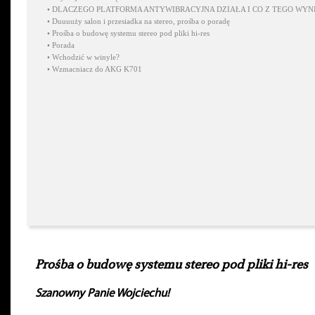
•
DLACZEGO PLATFORMA ANTYWIBRACYJNA DZIAŁA I CO Z TEGO WYN
•
Duuuuży salon i przesiadka na stereo, prośba o poradę
•
Prośba o budowę systemu stereo pod pliki hi-res
•
Porada
•
Wchodzić w winyle?
•
Wzmacniacz do AKG K701
Prośba o budowę systemu stereo pod pliki hi-res
Szanowny Panie Wojciechu!