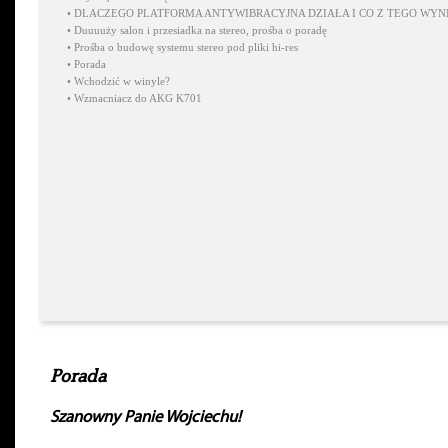
•
DLACZEGO PLATFORMA ANTYWIBRACYJNA DZIAŁA I CO Z TEGO WYN
•
Duuuuży salon i przesiadka na stereo, prośba o poradę
•
Prośba o budowę systemu stereo pod pliki hi-res
•
Porada
•
Wchodzić w winyle?
•
Wzmacniacz do AKG K701
Porada
Szanowny Panie Wojciechu!