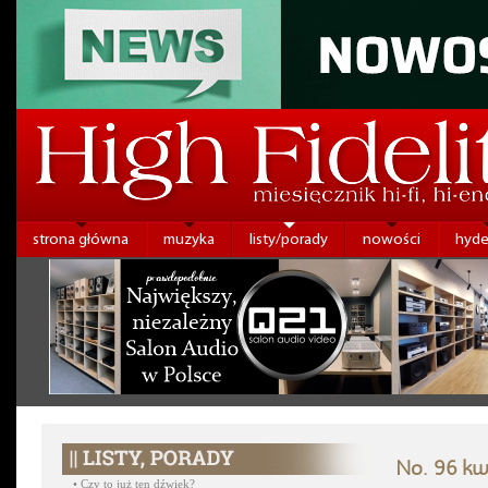
strona główna
muzyka
listy/porady
nowości
hyde
No. 96 kw
•
Czy to już ten dźwięk?