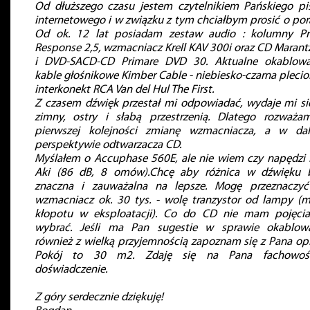
Od dłuższego czasu jestem czytelnikiem Pańskiego p
internetowego i w związku z tym chciałbym prosić o por
Od ok. 12 lat posiadam zestaw audio : kolumny P
Response 2,5, wzmacniacz Krell KAV 300i oraz CD Marant
i DVD-SACD-CD Primare DVD 30. Aktualne okablowa
kable głośnikowe Kimber Cable - niebiesko-czarna plecio
interkonekt RCA Van del Hul The First.
Z czasem dźwięk przestał mi odpowiadać, wydaje mi si
zimny, ostry i słabą przestrzenią. Dlatego rozważ
pierwszej kolejności zmianę wzmacniacza, a w dal
perspektywie odtwarzacza CD.
Myślałem o Accuphase 560E, ale nie wiem czy napędzi 
Aki (86 dB, 8 omów).Chcę aby różnica w dźwięku 
znaczna i zauważalna na lepsze. Mogę przeznaczy
wzmacniacz ok. 30 tys. - wolę tranzystor od lampy (m
kłopotu w eksploatacji). Co do CD nie mam pojęci
wybrać. Jeśli ma Pan sugestie w sprawie okablow
również z wielką przyjemnością zapoznam się z Pana opi
Pokój to 30 m2. Zdaję się na Pana fachowoś
doświadczenie.
Z góry serdecznie dziękuję!