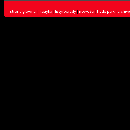
strona główna
|
muzyka
|
listy/porady
|
nowości
|
hyde park
|
archi