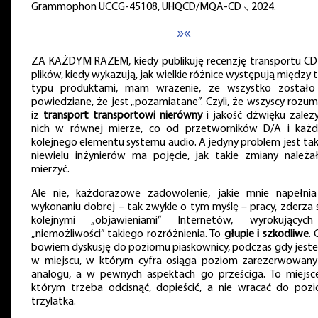
Grammophon UCCG-45108, UHQCD/MQA-CD ⸜ 2024.
»«
ZA KAŻDYM RAZEM, kiedy publikuję recenzję transportu CD
plików, kiedy wykazują, jak wielkie różnice występują między 
typu produktami, mam wrażenie, że wszystko zostało
powiedziane, że jest „pozamiatane”. Czyli, że wszyscy rozumi
iż
transport transportowi nierówny
i jakość dźwięku zależ
nich w równej mierze, co od przetworników D/A i każ
kolejnego elementu systemu audio. A jedyny problem jest taki
niewielu inżynierów ma pojęcie, jak takie zmiany należa
mierzyć.
Ale nie, każdorazowe zadowolenie, jakie mnie napełni
wykonaniu dobrej – tak zwykle o tym myślę – pracy, zderza s
kolejnymi „objawieniami” Internetów, wyrokujący
„niemożliwości” takiego rozróżnienia. To
głupie i szkodliwe
. 
bowiem dyskusję do poziomu piaskownicy, podczas gdy jest
w miejscu, w którym cyfra osiąga poziom zarezerwowany
analogu, a w pewnych aspektach go prześciga. To miejsc
którym trzeba odcisnąć, dopieścić, a nie wracać do poz
trzylatka.