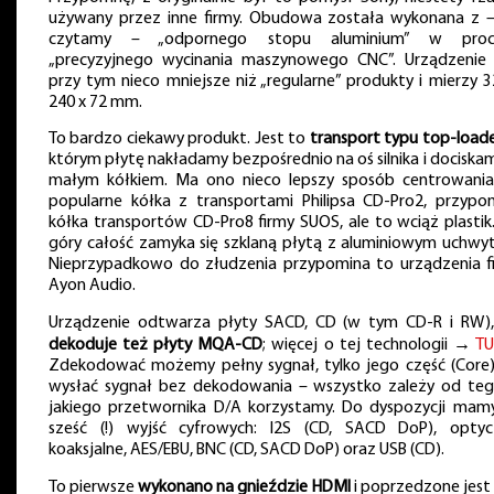
używany przez inne firmy. Obudowa została wykonana z –
czytamy – „odpornego stopu aluminium” w proce
„precyzyjnego wycinania maszynowego CNC”. Urządzenie 
przy tym nieco mniejsze niż „regularne” produkty i mierzy 3
240 x 72 mm.
To bardzo ciekawy produkt. Jest to
transport typu top-load
którym płytę nakładamy bezpośrednio na oś silnika i dociskam
małym kółkiem. Ma ono nieco lepszy sposób centrowania
popularne kółka z transportami Philipsa CD-Pro2, przypo
kółka transportów CD-Pro8 firmy SUOS, ale to wciąż plastik
góry całość zamyka się szklaną płytą z aluminiowym uchwy
Nieprzypadkowo do złudzenia przypomina to urządzenia f
Ayon Audio.
Urządzenie odtwarza płyty SACD, CD (w tym CD-R i RW),
dekoduje też płyty MQA-CD
; więcej o tej technologii →
TU
Zdekodować możemy pełny sygnał, tylko jego część (Core)
wysłać sygnał bez dekodowania – wszystko zależy od teg
jakiego przetwornika D/A korzystamy. Do dyspozycji mam
sześć (!) wyjść cyfrowych: I2S (CD, SACD DoP), optyc
koaksjalne, AES/EBU, BNC (CD, SACD DoP) oraz USB (CD).
To pierwsze
wykonano na gnieździe HDMI
i poprzedzone jest