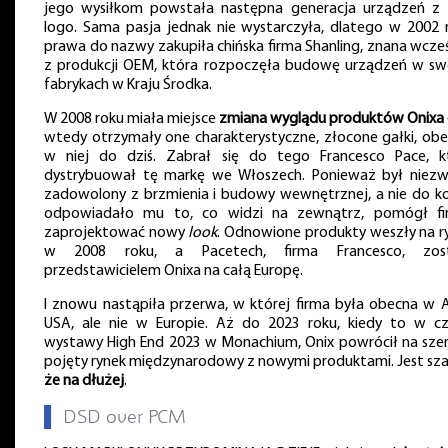
jego wysiłkom powstała następna generacja urządzeń z
logo. Sama pasja jednak nie wystarczyła, dlatego w 2002 
prawa do nazwy zakupiła chińska firma Shanling, znana wcześ
z produkcji OEM, która rozpoczęła budowę urządzeń w sw
fabrykach w Kraju Środka.
W 2008 roku miała miejsce
zmiana wyglądu produktów Onixa
wtedy otrzymały one charakterystyczne, złocone gałki, obe
w niej do dziś. Zabrał się do tego Francesco Pace, k
dystrybuował tę markę we Włoszech. Ponieważ był niezw
zadowolony z brzmienia i budowy wewnętrznej, a nie do k
odpowiadało mu to, co widzi na zewnątrz, pomógł fi
zaprojektować nowy
look
. Odnowione produkty weszły na r
w 2008 roku, a Pacetech, firma Francesco, zost
przedstawicielem Onixa na całą Europę.
I znowu nastąpiła przerwa, w której firma była obecna w Az
USA, ale nie w Europie. Aż do 2023 roku, kiedy to w cz
wystawy High End 2023 w Monachium, Onix powrócił na sze
pojęty rynek międzynarodowy z nowymi produktami. Jest sza
że na dłużej
.
▌
DSD over PCM