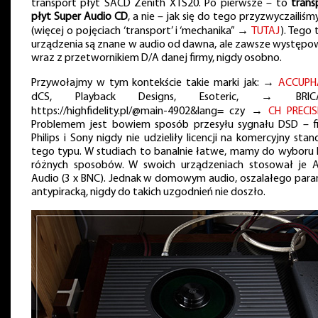
transport płyt SACD Zenith XTS20. Po pierwsze – to
trans
płyt Super Audio CD
, a nie – jak się do tego przyzwyczailiśm
(więcej o pojęciach ‘transport’ i ‘mechanika” →
TUTAJ
). Tego 
urządzenia są znane w audio od dawna, ale zawsze występo
wraz z przetwornikiem D/A danej firmy, nigdy osobno.
Przywołajmy w tym kontekście takie marki jak: →
ACCUPH
dCS, Playback Designs, Esoteric, → BRICA
https://highfidelity.pl/@main-4902&lang=
czy →
CH PRECIS
Problemem jest bowiem sposób przesyłu sygnału DSD – f
Philips i Sony nigdy nie udzieliły licencji na komercyjny stan
tego typu. W studiach to banalnie łatwe, mamy do wyboru k
różnych sposobów. W swoich urządzeniach stosował je 
Audio (3 x BNC). Jednak w domowym audio, oszalałego para
antypiracką, nigdy do takich uzgodnień nie doszło.