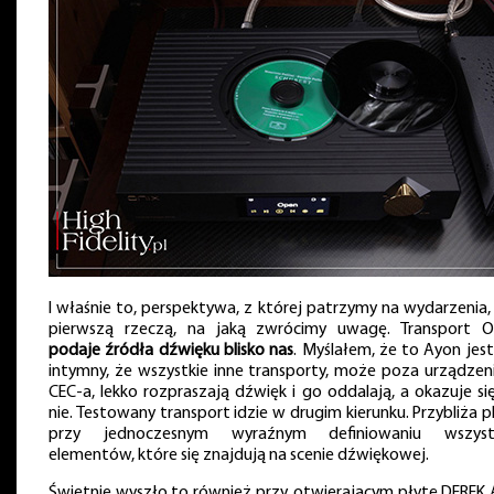
I właśnie to, perspektywa, z której patrzymy na wydarzenia, 
pierwszą rzeczą, na jaką zwrócimy uwagę. Transport O
podaje źródła dźwięku blisko nas
. Myślałem, że to Ayon jest
intymny, że wszystkie inne transporty, może poza urządzen
CEC-a, lekko rozpraszają dźwięk i go oddalają, a okazuje się
nie. Testowany transport idzie w drugim kierunku. Przybliża pl
przy jednoczesnym wyraźnym definiowaniu wszyst
elementów, które się znajdują na scenie dźwiękowej.
Świetnie wyszło to również przy, otwierającym płytę DEREK