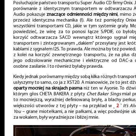
Posłuchajcie państwo transportu Super Audio CD firmy Onix. 
porównanie z identycznym transportem w odtwarzaczu 
Audio pokazuje
znaczące odmienności między nimi
, mimo ż
przecież identyczna mechanika (!). Ale też pomiędzy Onix
wszystkimi transportami CD, jakie w tym systemie grały. M
powiedzieć, że winę za to ponosi łącze S/PDIF, co byłob
korzyść odtwarzacza SACD wewnątrz którego sygnał mi
transportem i zintegrowanym „dakiem” przesyłany jest krót
kablami z sygnałem I2S. To prawda. Ale można by też powiedz
z kolei na korzyść zewnętrznego transportu, że na plus dz
jego odizolowanie mechaniczne i elektryczne od DAC-a 
osobne zasilanie. I to również byłaby prawda.
Kiedy jednak porównamy między sobą kilka różnych transpor
usłyszymy to samo, co ja z XST20. A mianowicie, że to jest dź
oparty mocniej na skrajach pasma
niż ten w Ayonie. To dźwi
którym głos CHETA BAKERA z płyty
Chet Baker Sings
miał p
to mocniejszą, wyraźniej definiowaną bryłę, a blachy perkusj
większości utworów z tej płyty – na przykład w ˻
2
˺
It’s A
You
– grane miotełkami, a nie pałkami, a więc podwójnie uk
za wokalem, były wyraźniejsze i bliżej mnie.