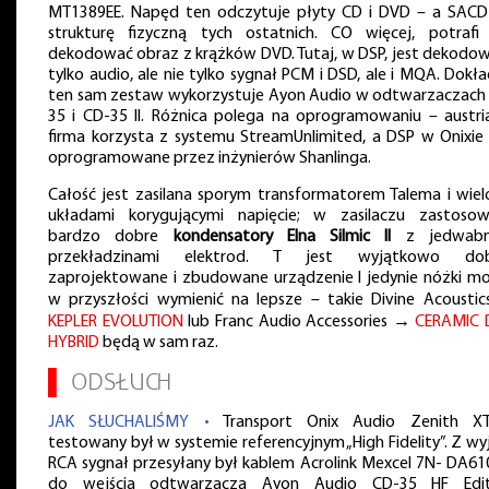
MT1389EE. Napęd ten odczytuje płyty CD i DVD – a SAC
strukturę fizyczną tych ostatnich. CO więcej, potrafi
dekodować obraz z krążków DVD. Tutaj, w DSP, jest dekodo
tylko audio, ale nie tylko sygnał PCM i DSD, ale i MQA. Dokła
ten sam zestaw wykorzystuje Ayon Audio w odtwarzaczach
35 i CD-35 II. Różnica polega na oprogramowaniu – austri
firma korzysta z systemu StreamUnlimited, a DSP w Onixie 
oprogramowane przez inżynierów Shanlinga.
Całość jest zasilana sporym transformatorem Talema i wie
układami korygującymi napięcie; w zasilaczu zastoso
bardzo dobre
kondensatory Elna Silmic II
z jedwabn
przekładzinami elektrod. T jest wyjątkowo dob
zaprojektowane i zbudowane urządzenie I jedynie nóżki m
w przyszłości wymienić na lepsze – takie Divine Acousti
KEPLER EVOLUTION
lub Franc Audio Accessories →
CERAMIC 
HYBRID
będą w sam raz.
▌
ODSŁUCH
JAK SŁUCHALIŚMY •
Transport Onix Audio Zenith X
testowany był w systemie referencyjnym „High Fidelity”. Z wyj
RCA sygnał przesyłany był kablem Acrolink Mexcel 7N- DA6100
do wejścia odtwarzacza Ayon Audio CD-35 HF Edit