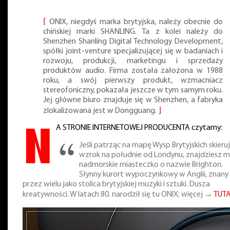
⌈
ONIX, niegdyś marka brytyjska, należy obecnie do
chińskiej marki SHANLING. Ta z kolei należy do
Shenzhen Shanling Digital Technology Development,
spółki joint-venture specjalizującej się w badaniach i
rozwoju, produkcji, marketingu i sprzedaży
produktów audio. Firma została założona w 1988
roku, a swój pierwszy produkt, wzmacniacz
stereofoniczny, pokazała jeszcze w tym samym roku.
Jej główne biuro znajduje się w Shenzhen, a fabryka
zlokalizowana jest w Dongguang.
⌋
N
A STRONIE INTERNETOWEJ PRODUCENTA czytamy:
Jeśli patrząc na mapę Wysp Brytyjskich skieru
wzrok na południe od Londynu, znajdziesz m
nadmorskie miasteczko o nazwie Brighton.
Słynny kurort wypoczynkowy w Anglii, znany
przez wielu jako stolica brytyjskiej muzyki i sztuki. Dusza
kreatywności. W latach 80. narodził się tu ONIX; więcej →
TUTA