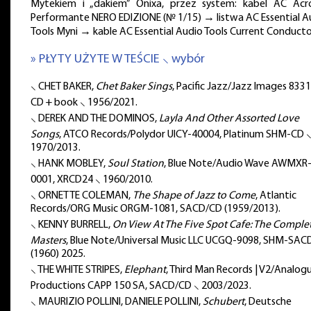
Mytekiem i „dakiem” Onixa, przez system: kabel AC Acro
Performante NERO EDIZIONE (№ 1/15) → listwa AC Essential A
Tools Myni → kable AC Essential Audio Tools Current Conducto
» PŁYTY UŻYTE W TEŚCIE ⸜ wybór
⸜ CHET BAKER,
Chet Baker Sings
, Pacific Jazz/Jazz Images 8331
CD + book ⸜ 1956/2021.
⸜ DEREK AND THE DOMINOS,
Layla And Other Assorted Love
Songs
, ATCO Records/Polydor UICY-40004, Platinum SHM-CD 
1970/2013.
⸜ HANK MOBLEY,
Soul Station
, Blue Note/Audio Wave AWMXR
0001, XRCD24 ⸜ 1960/2010.
⸜ ORNETTE COLEMAN,
The Shape of Jazz to Come
, Atlantic
Records/ORG Music ORGM-1081, SACD/CD (1959/2013).
⸜ KENNY BURRELL,
On View At The Five Spot Cafe: The Comple
Masters
, Blue Note/Universal Music LLC UCGQ-9098, SHM-SAC
(1960) 2025.
⸜ THE WHITE STRIPES,
Elephant
, Third Man Records | V2/Analog
Productions CAPP 150 SA, SACD/CD ⸜ 2003/2023.
⸜ MAURIZIO POLLINI, DANIELE POLLINI,
Schubert
, Deutsche