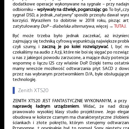
dodatkowe operacje wykonywane na sygnale – przy nadajni
odbiorniku –
wpływały na dźwięk, pogarszając go
. To był „cz
sygnał DSD, a jednak „natywny” sposób przesyłu dawał wyr
korzyści. Wyraziłem to dobitnie w 2018 roku, pisząc art
zatytułowany
DoP – diabelska alternatywa
, więcej →
TUTAJ
.
Być może trzeba było jednak zaczekać, aż inżynier
zajmujący się techniką cyfrową wypunktują największe probl
czyli szumy, i
zaczną je po kolei rozwiązywać
. I, być m
czekaliśmy na audio z Azji, które nie boi się sięgać po rozwią
u nas z jakiegoś powodu zarzucone, a mające duży potencjał
wspomnę o łączu I2S czy właśnie DoP. Dzięki temu ostatn
mamy wreszcie możliwość odtwarzania płyt SACD z dowo
przez nas wybranym przetwornikiem D/A, byle obsługujący
technologię.
▌
Zenith XTS20
ZENITH XTS20 JEST FANTASTYCZNIE WYKONANYM, a przy
naprawdę ładnym urządzeniem
. Widać, że nad diza
prawowało wysokiej klasy studio projektowe. Jego elega
obudowa w kolorze czarnym ma charakterystyczne żłobieni
ściankach i złote pokrętło, którym sterujemy odtwarzan
Przypomnę, ż oryginalnie był to pomysł Sony, niestety rz