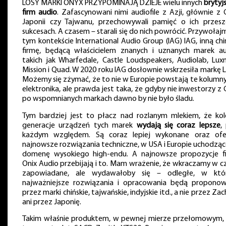
LOSY MARKI ONYX PRZYPOMINAJĄ DZIEJE wielu innych
brytyj
firm audio
. Zafascynowani nimi audiofile z Azji, głównie z C
Japonii czy Tajwanu, przechowywali pamięć o ich przesz
sukcesach. A czasem – starali się do nich powrócić. Przywołaj
tym kontekście International Audio Group (IAG) IAG, inną chi
firmę, będącą właścicielem znanych i uznanych marek au
takich jak Wharfedale, Castle Loudspeakers, Audiolab, Lux
Mission i Quad. W 2020 roku IAG dosłownie wskrzesiła markę L
Możemy się zżymać, że to nie w Europie powstają te kolumny 
elektronika, ale prawda jest taka, że gdyby nie inwestorzy z C
po wspomnianych markach dawno by nie było śladu.
Tym bardziej jest to płacz nad rozlanym mlekiem, że kol
generacje urządzeń tych marek
wydają się coraz lepsze
,
każdym względem. Są coraz lepiej wykonane oraz ofe
najnowsze rozwiązania techniczne, w USA i Europie uchodząc
domenę wysokiego high-endu. A najnowsze propozycje f
Onix Audio przebijają i to. Mam wrażenie, że wkraczamy w cz
zapowiadane, ale wydawałoby się – odległe, w któ
najważniejsze rozwiązania i opracowania będą propono
przez marki chińskie, tajwańskie, indyjskie itd., a nie przez Za
ani przez Japonię.
Takim właśnie produktem, w pewnej mierze przełomowym, 