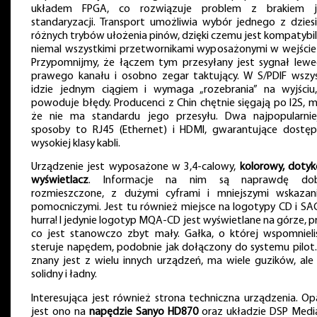
układem FPGA, co rozwiązuje problem z brakiem 
standaryzacji. Transport umożliwia wybór jednego z dziesi
różnych trybów ułożenia pinów, dzięki czemu jest kompatybil
niemal wszystkimi przetwornikami wyposażonymi w wejście 
Przypomnijmy, że łączem tym przesyłany jest sygnał lewe
prawego kanału i osobno zegar taktujący. W S/PDIF wszy
idzie jednym ciągiem i wymaga „rozebrania” na wyjściu
powoduje błędy. Producenci z Chin chętnie sięgają po I2S, 
że nie ma standardu jego przesyłu. Dwa najpopularnie
sposoby to RJ45 (Ethernet) i HDMI, gwarantujące dostę
wysokiej klasy kabli.
Urządzenie jest wyposażone w 3,4-calowy,
kolorowy, doty
wyświetlacz
. Informacje na nim są naprawdę dob
rozmieszczone, z dużymi cyframi i mniejszymi wskazan
pomocniczymi. Jest tu również miejsce na logotypy CD i SA
hurra! I jedynie logotyp MQA-CD jest wyświetlane na górze, p
co jest stanowczo zbyt mały. Gałka, o której wspomnieli
steruje napędem, podobnie jak dołączony do systemu pilot.
znany jest z wielu innych urządzeń, ma wiele guzików, ale 
solidny i ładny.
Interesująca jest również strona techniczna urządzenia. Op
jest ono na
napędzie Sanyo HD870
oraz układzie DSP Medi