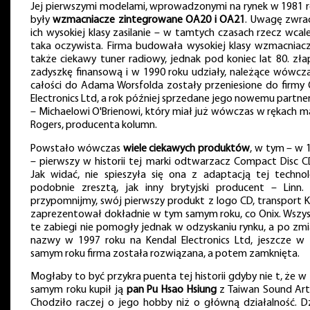
Jej pierwszymi modelami, wprowadzonymi na rynek w 1981 r
były
wzmacniacze zintegrowane OA20 i OA21
. Uwagę zwra
ich wysokiej klasy zasilanie – w tamtych czasach rzecz wcale
taka oczywista. Firma budowała wysokiej klasy wzmacniacz
także ciekawy tuner radiowy, jednak pod koniec lat 80. zła
zadyszkę finansową i w 1990 roku udziały, należące wówcz
całości do Adama Worsfolda zostały przeniesione do firmy 
Electronics Ltd, a rok później sprzedane jego nowemu partne
– Michaelowi O'Brienowi, który miał już wówczas w rękach m
Rogers, producenta kolumn.
Powstało wówczas
wiele ciekawych produktów
, w tym – w 
– pierwszy w historii tej marki odtwarzacz Compact Disc C
Jak widać, nie spieszyła się ona z adaptacją tej technolo
podobnie zresztą, jak inny brytyjski producent – Linn. 
przypomnijmy, swój pierwszy produkt z logo CD, transport Ka
zaprezentował dokładnie w tym samym roku, co Onix. Wszys
te zabiegi nie pomogły jednak w odzyskaniu rynku, a po zmi
nazwy w 1997 roku na Kendal Electronics Ltd, jeszcze w
samym roku firma została rozwiązana, a potem zamknięta.
Mogłaby to być przykra puenta tej historii gdyby nie t, że w
samym roku kupił ją
pan Pu Hsao Hsiung
z Taiwan Sound Art
Chodziło raczej o jego hobby niż o główną działalność. Dz