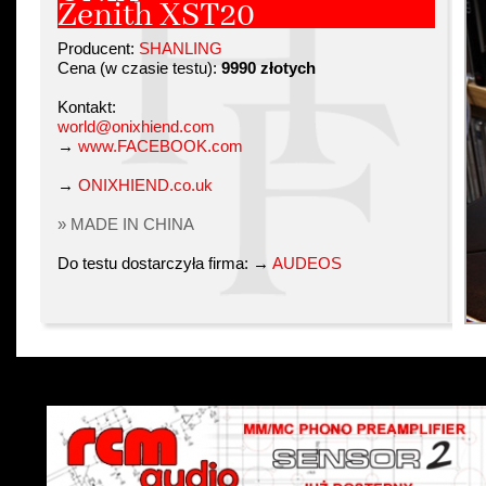
Zenith XST20
Producent:
SHANLING
Cena (w czasie testu):
9990 złotych
Kontakt:
world@onixhiend.com
→
www.FACEBOOK.com
→
ONIXHIEND.co.uk
» MADE IN CHINA
Do testu dostarczyła firma: →
AUDEOS