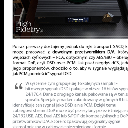
Po raz pierwszy dostajemy jednak do ręki transport SACD, k
może pracować
z dowolnym przetwornikiem D/A
, któr
wejściach cyfrowych – RCA, optycznym czy AES/EBU – obsłu
format DoP, czyli DSD-over-PCM. Jak pisał niegdyś dCS, jed
jego proponentów, chodziło o to, aby w sygnale wyglądaj
jak PCM „pomieścić” sygnał DSD:
W systemie tym grupuje się 16 kolejnych sampli 1-
bitowego sygnału DSD i pakuje w niższe 16 bitów sygn
24/176,4. Dane z drugiego kanału pakowane są w ten 
sposób. Specjalny marker zakodowany w górnych 8 bit
identyfikuje ten sygnał jako DSD, a nie PCM. Dzięki temu
zabiegowi stream DoP może być przesyłany przez istniejące s
24/192 USB, AES, Dual AES lub S/PDIF do kompatybilnych z DoP
przetworników D/A, które rozpakowują oryginalny sygnał
stereofoniczny w całkowicie niezmienionej formie.