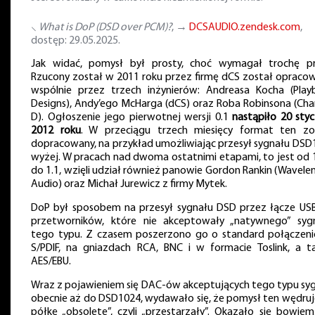
⸜
What is DoP (DSD over PCM)?
, →
DCSAUDIO.zendesk.com
,
dostęp: 29.05.2025.
Jak widać, pomysł był prosty, choć wymagał trochę pr
Rzucony został w 2011 roku przez firmę dCS został opraco
wspólnie przez trzech inżynierów: Andreasa Kocha (Play
Designs), Andy’ego McHarga (dCS) oraz Roba Robinsona (Cha
D). Ogłoszenie jego pierwotnej wersji 0.1
nastąpiło 20 styc
2012 roku
. W przeciągu trzech miesięcy format ten zo
dopracowany, na przykład umożliwiając przesył sygnału DSD1
wyżej. W pracach nad dwoma ostatnimi etapami, to jest od 1
do 1.1, wzięli udział również panowie Gordon Rankin (Wavele
Audio) oraz Michał Jurewicz z firmy Mytek.
DoP był sposobem na przesył sygnału DSD przez łącze US
przetworników, które nie akceptowały „natywnego” syg
tego typu. Z czasem poszerzono go o standard połączen
S/PDIF, na gniazdach RCA, BNC i w formacie Toslink, a t
AES/EBU.
Wraz z pojawieniem się DAC-ów akceptujących tego typu syg
obecnie aż do DSD1024, wydawało się, że pomysł ten wędruj
półkę „obsolete”, czyli „przestarzały”. Okazało się bowiem