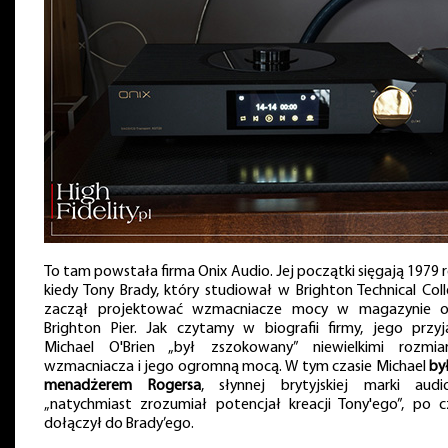
To tam powstała firma Onix Audio. Jej początki sięgają 1979 r
kiedy Tony Brady, który studiował w Brighton Technical Coll
zaczął projektować wzmacniacze mocy w magazynie 
Brighton Pier. Jak czytamy w biografii firmy, jego przyja
Michael O'Brien „był zszokowany” niewielkimi rozmia
wzmacniacza i jego ogromną mocą. W tym czasie Michael
by
menadżerem Rogersa
, słynnej brytyjskiej marki audi
„natychmiast zrozumiał potencjał kreacji Tony'ego”, po 
dołączył do Brady’ego.