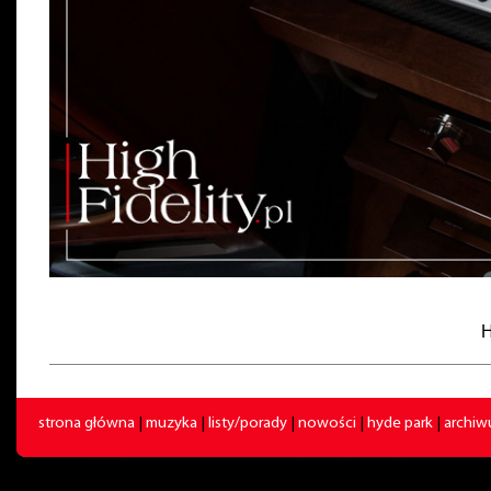
H
strona główna
|
muzyka
|
listy/porady
|
nowości
|
hyde park
|
archi