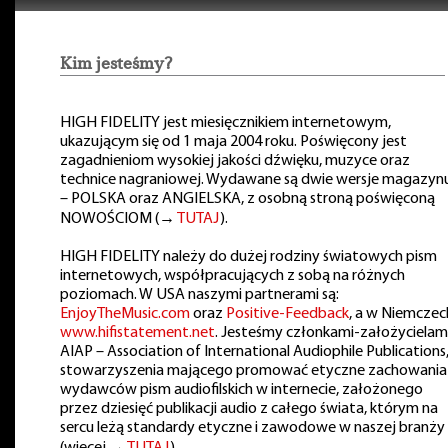
Kim jesteśmy?
HIGH FIDELITY jest miesięcznikiem internetowym,
ukazującym się od 1 maja 2004 roku. Poświęcony jest
zagadnieniom wysokiej jakości dźwięku, muzyce oraz
technice nagraniowej. Wydawane są dwie wersje magazyn
– POLSKA oraz ANGIELSKA, z osobną stroną poświęconą
NOWOŚCIOM (→
TUTAJ
).
HIGH FIDELITY należy do dużej rodziny światowych pism
internetowych, współpracujących z sobą na różnych
poziomach. W USA naszymi partnerami są:
EnjoyTheMusic.com
oraz
Positive-Feedback
, a w Niemczec
www.hifistatement.net
. Jesteśmy członkami-założycielam
AIAP – Association of International Audiophile Publications
stowarzyszenia mającego promować etyczne zachowania
wydawców pism audiofilskich w internecie, założonego
przez dziesięć publikacji audio z całego świata, którym na
sercu leżą standardy etyczne i zawodowe w naszej branży