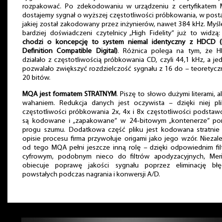
rozpakować. Po zdekodowaniu w urządzeniu z certyfikatem
dostajemy sygnał o wyższej częstotliwości próbkowania, w posta
jakiej został zakodowany przez inżynierów, nawet 384 kHz. Myśl
bardziej doświadczeni czytelnicy „High Fidelity” już to widzą
chodzi o koncepcję to system niemal identyczny z HDCD (
Definition Compatible Digital)
. Różnica polega na tym, że 
działało z częstotliwością próbkowania CD, czyli 44,1 kHz, a je
pozwalało zwiększyć rozdzielczość sygnału z 16 do – teoretycz
20 bitów.
MQA jest formatem STRATNYM
. Piszę to słowo dużymi literami, al
wahaniem. Redukcja danych jest oczywista – dzięki niej pli
częstotliwości próbkowania 2x, 4x i 8x częstotliwości podsta
są kodowane i „zapakowane” w 24-bitowym „kontenerze” pon
progu szumu. Dodatkowa część pliku jest kodowana stratnie
opisie procesu firma przywołuje origami jako jego wzór. Niezal
od tego MQA pełni jeszcze inną rolę – dzięki odpowiednim fi
cyfrowym, podobnym nieco do filtrów apodyzacyjnych, Meri
obiecuje poprawę jakości sygnału poprzez eliminację bł
powstałych podczas nagrania i konwersji A/D.