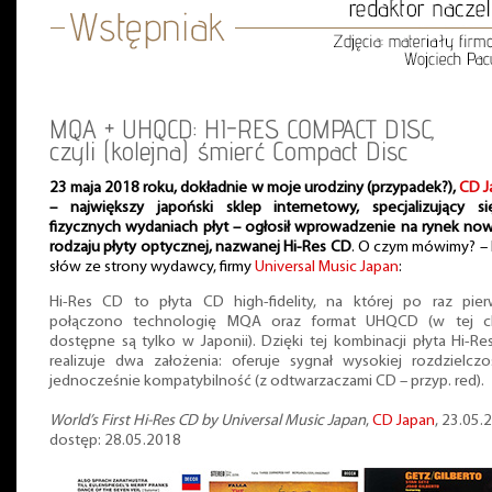
MQA + UHQCD: HI-RES COMPACT DISC,
czyli (kolejna) śmierć Compact Disc
23 maja 2018 roku, dokładnie w moje urodziny (przypadek?),
CD J
– największy japoński sklep internetowy, specjalizujący s
fizycznych wydaniach płyt – ogłosił wprowadzenie na rynek n
rodzaju płyty optycznej, nazwanej Hi-Res CD
. O czym mówimy? – 
słów ze strony wydawcy, firmy
Universal Music Japan
:
Hi-Res CD to płyta CD high-fidelity, na której po raz pier
połączono technologię MQA oraz format UHQCD (w tej ch
dostępne są tylko w Japonii). Dzięki tej kombinacji płyta Hi-R
realizuje dwa założenia: oferuje sygnał wysokiej rozdzielczo
jednocześnie kompatybilność (z odtwarzaczami CD – przyp. red).
World’s First Hi-Res CD by Universal Music Japan
,
CD Japan
, 23.05.
dostęp: 28.05.2018