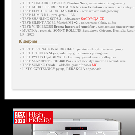
•
TEST Z OKŁADKI: YPSILON
Phaeton Neo
⸜ wzmacniacz zintegrowany
•
TEST: AUDIO RESURGENCE
AR6A Kraken Evolution
⸜ wzmacniacz zintegr
•
TEST: ELECTRIC AUDIO
TAE 150 DV
⸜ wzmacniacz zintegrowany
•
TEST: LUMIN
N1
⸜ przełącznik LAN
•
TEST: SHANLING
SCD3.3
⸜ odtwarzacz
SACD/MQA-CD
•
TEST: SILENT ANGEL
Munich M1 v2
⸜ odtwarzacz plików audio
•
TEST: VINNIEROSSI
Brama Integrated Amplifier
⸜ wzmacniacz zintegrowany
•
MUZYKA ⸜ recenzja:
SONNY ROLLINS
,
Saxophone Colossus
, Hemiolia Recor
LP ⸜ 2026
16 sierpnia
•
TEST: DESTINATION AUDIO
DAC
⸜ przetwornik cyfrowo-analogowy
•
TEST: OPHIDIAN
Skye
⸜ kolumny głośnikowe • podłogowe
•
TEST: PYLON
Opal 30 Mk II
⸜ kolumny głośnikowe • podłogowe
•
TEST: SENNHEISER
HD 480 Pro
⸜ słuchawki dynamiczne • wokółuszne
•
TEST: SUMIKO
Oriole
⸜ wkładka gramofonowa
MC
•
LISTY:
CZYTELNICY
pytają,
REDAKCJA
odpowiada