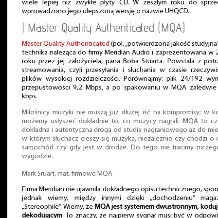
wiele lepiej niż zwykłe płyty CD. W zeszłym roku do sprze
wprowadzono jego ulepszoną wersję o nazwie UHQCD.
| Master Quality Authenticated (MQA)
Master Quality Authenticated
(pol. „potwierdzona jakość studyjna”
technika należąca do firmy Meridian Audio i zaprezentowana w
roku przez jej założyciela, pana Boba Stuarta. Powstała z pot
streamowania, czyli przesyłania i słuchania w czasie rzeczyw
plików wysokiej rozdzielczości. Porównajmy: plik 24/192 wy
przepustowości 9,2 Mbps, a po spakowaniu w MQA zaledwie
kbps.
Miłośnicy muzyki nie muszą już dłużej iść na kompromisy; w 
możemy usłyszeć dokładnie to, co muzycy nagrali. MQA to czy
dokładna i autentyczna droga od studia nagraniowego aż do mie
w którym słuchacz cieszy się muzyką, niezależnie czy chodzi o
samochód czy gdy jest w drodze. Do tego nie tracimy niczeg
wygodzie.
Mark Sruart, mat. firmowe MQA
Firma Meridian nie ujawniła dokładnego opisu technicznego, spor
jednak wiemy, między innymi dzięki „dochodzeniu” maga
„Stereophile”. Wiemy, że
MQA jest systemem dwustronnym, koduj
dekodującym
. To znaczy, że najpierw sygnał musi być w odpow