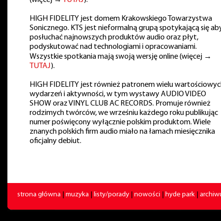
(więcej →
TUTAJ
).
HIGH FIDELITY jest domem Krakowskiego Towarzystwa
Sonicznego. KTS jest nieformalną grupą spotykającą się ab
posłuchać najnowszych produktów audio oraz płyt,
podyskutować nad technologiami i opracowaniami.
Wszystkie spotkania mają swoją wersję online (więcej →
TUTAJ
).
HIGH FIDELITY jest również patronem wielu wartościowyc
wydarzeń i aktywności, w tym wystawy AUDIO VIDEO
SHOW oraz VINYL CLUB AC RECORDS. Promuje również
rodzimych twórców, we wrześniu każdego roku publikując
numer poświęcony wyłącznie polskim produktom. Wiele
znanych polskich firm audio miało na łamach miesięcznika
oficjalny debiut.
strona główna
|
muzyka
|
listy/porady
|
nowości
|
hyde park
|
archi