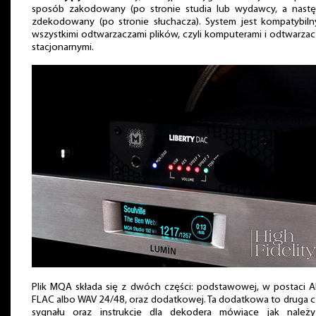
sposób zakodowany (po stronie studia lub wydawcy, a nastę
zdekodowany (po stronie słuchacza). System jest kompatybiln
wszystkimi odtwarzaczami plików, czyli komputerami i odtwarza
stacjonarnymi.
Plik MQA składa się z dwóch części: podstawowej, w postaci 
FLAC albo WAV 24/48, oraz dodatkowej. Ta dodatkowa to druga 
sygnału oraz instrukcje dla dekodera mówiące jak należ