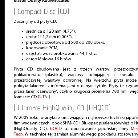
Master Quality Authenticated.
| Compact Disc (CD)
Zacznijmy od płyty CD:
średnica ø 120 mm (4,75”),
grubość 1,2 mm (0,005”),
prędkość obrotowa od 500 do 200 obr./s,
kodowanie PCM,
częstotliwość próbkowania 44,1 kHz,
długość słowa 16 bitów.
Płyta CD zbudowana jest z trzech warstw: przezroczys
polikarbonatu (plastiku), warstwy odbijającej z metalu 
przezroczystej warstwy ochronnej. Na wierzchu płyta może
pokryta lakierem z informacjami o danym tytule. Płyty te czyta
przez laser „czerwony”, czyli o długości promienia 780 nm (wię
formacie CD
TUTAJ
).
| Ultimate HighQuality CD (UHQCD)
W 2009 roku, w artykule omawiającym najnowsze techniki japoń
firm wydawniczych, obok SHM-CD i Blu-spec pisałem również o
(HighQuality CD).
HQCD
to opracowanie japońskiej firmy
Me
Tech
. W technice tej zamiast aluminiowego podkładu stosowany