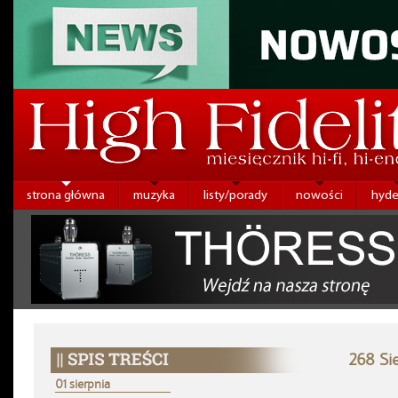
strona główna
muzyka
listy/porady
nowości
hyde
268 Si
01 sierpnia