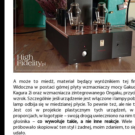
A może to miedź, materiał będący wyróżnikiem tej fi
Widoczna w postaci górnej płyty wzmacniaczy mocy Gakuoh
Kagura 2i oraz wzmacniacza zintegrowanego Ongaku, przyc
wzrok. Szczególnie jeśli urządzenie jest włączone i lampy pob
lamp odbija się w miedzianej płycie. To pewnie też, ale nie t
Jest coś w projekcie plastycznym tych urządzeń, w
proporcjach, w logotypie – swoją drogą uwieczniono na nim 
głośnika –
co wywołuje takie, a nie inne reakcje
. Wiele 
próbowało skopiować ten styl i żadnej, moim zdaniem, to się
udało.