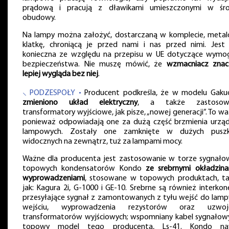
prądową i pracują z dławikami umieszczonymi w śr
obudowy.
Na lampy można założyć, dostarczaną w komplecie, meta
klatkę, chroniącą je przed nami i nas przed nimi. Jest
konieczna ze względu na przepisu w UE dotyczące wym
bezpieczeństwa. Nie muszę mówić, że
wzmacniacz znac
lepiej wygląda bez niej
.
⸜ PODZESPOŁY •
Producent podkreśla, że w modelu Gakuo
zmieniono układ elektryczny
, a także zastosow
transformatory wyjściowe, jak pisze, „nowej generacji”. To wa
ponieważ odpowiadają one za dużą część brzmienia urzą
lampowych. Zostały one zamknięte w dużych pusz
widocznych na zewnątrz, tuż za lampami mocy.
Ważne dla producenta jest zastosowanie w torze sygnał
topowych kondensatorów Kondo
ze srebrnymi okładzina
wyprowadzeniami
, stosowane w topowych produktach, ta
jak: Kagura 2i, G-1000 i GE-10. Srebrne są również interkon
przesyłające sygnał z zamontowanych z tyłu wejść do lamp
wejściu, wyprowadzenia rezystorów oraz uzwoje
transformatorów wyjściowych; wspomniany kabel sygnałow
topowy model tego producenta, Ls-41. Kondo naw