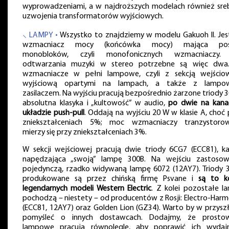
wyprowadzeniami, a w najdroższych modelach również sre
uzwojenia transformatorów wyjściowych.
⸜ LAMPY •
Wszystko to znajdziemy w modelu Gakuoh II. Jes
wzmacniacz mocy (końcówka mocy) mająca pos
monobloków, czyli monofonicznych wzmacniaczy.
odtwarzania muzyki w stereo potrzebne są więc dwa
wzmacniacze w pełni lampowe, czyli z sekcją wejścio
wyjściową opartymi na lampach, a także z lampo
zasilaczem. Na wyjściu pracują bezpośrednio żarzone triody 3
absolutna klasyka i „kultowość” w audio,
po dwie na kana
układzie push-pull
. Oddają na wyjściu 20 W w klasie A, choć 
zniekształceniach 5%; moc wzmacniaczy tranzystoro
mierzy się przy zniekształceniach 3%.
W sekcji wejściowej pracują dwie triody 6CG7 (ECC81), k
napędzająca „swoją” lampę 300B. Na wejściu zastoso
pojedynczą, rzadko widywaną lampę 6072 (12AY7). Triody 
produkowane są przez chińską firmę Psvane i
są to k
legendarnych modeli Western Electric
. Z kolei pozostałe l
pochodzą – niestety – od producentów z Rosji: Electro-Harm
(ECC81, 12AY7) oraz Golden Lion (GZ34). Warto by w przyszł
pomyśleć o innych dostawcach. Dodajmy, że prostow
lampowe pracują równolegle, aby poprawić ich wydaj