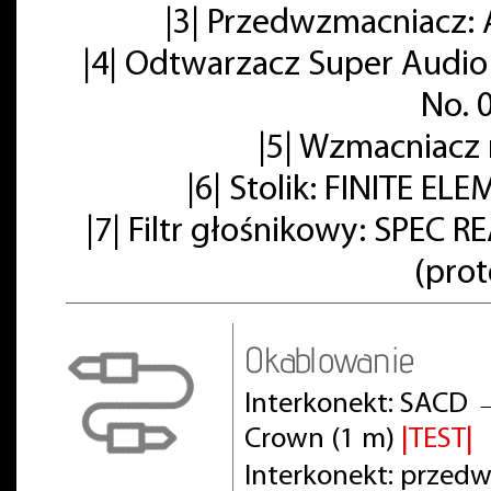
|3| Przedwzmacniacz: 
|4| Odtwarzacz Super Audio
No. 
|5| Wzmacniacz
|6| Stolik: FINITE E
|7| Filtr głośnikowy: SPE
(pro
Okablowanie
Interkonekt: SACD 
Crown (1 m)
|TEST|
Interkonekt: prze