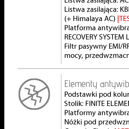
Listwa zasilająca: 
Listwa zasilająca:
(+ Himalaya AC)
|TE
Platforma antywibra
RECOVERY SYSTEM L
Filtr pasywny EMI/
mocy, przedwzmacn
Elementy antywib
Podstawki pod kolu
Stolik: FINITE ELEM
Platformy antywibr
Nóżki pod przedwz