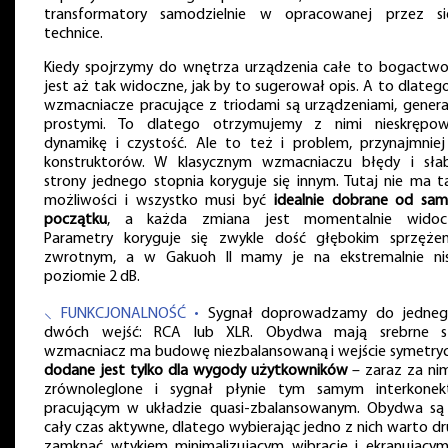
transformatory samodzielnie w opracowanej przez si
technice.
Kiedy spojrzymy do wnętrza urządzenia całe to bogactwo
jest aż tak widoczne, jak by to sugerował opis. A to dlatego
wzmacniacze pracujące z triodami są urządzeniami, general
prostymi. To dlatego otrzymujemy z nimi nieskrępo
dynamikę i czystość. Ale to też i problem, przynajmniej
konstruktorów. W klasycznym wzmacniaczu błędy i sła
strony jednego stopnia koryguje się innym. Tutaj nie ma ta
możliwości i wszystko musi być
idealnie dobrane od sa
początku
, a każda zmiana jest momentalnie widoc
Parametry koryguje się zwykle dość głębokim sprzęże
zwrotnym, a w Gakuoh II mamy je na ekstremalnie ni
poziomie 2 dB.
⸜ FUNKCJONALNOŚĆ •
Sygnał doprowadzamy do jedne
dwóch wejść: RCA lub XLR. Obydwa mają srebrne st
wzmacniacz ma budowę niezbalansowaną i wejście symetry
dodane jest tylko dla wygody użytkowników
– zaraz za nim
zrównoleglone i sygnał płynie tym samym interkone
pracującym w układzie quasi-zbalansowanym. Obydwa są
cały czas aktywne, dlatego wybierając jedno z nich warto dr
zamknąć wtykiem minimalizującym wibracje i ekranujący