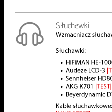
Słuchawki
Wzmacniacz słuch
Słuchawki:
HiFiMAN HE-100
Audeze LCD-3
|
Sennheiser HD8
AKG K701
|TEST|
Beyerdynamic DT
Kable słuchawkowe: