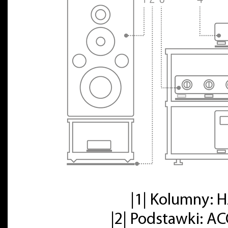
|1| Kolumny:
|2| Podstawki: A