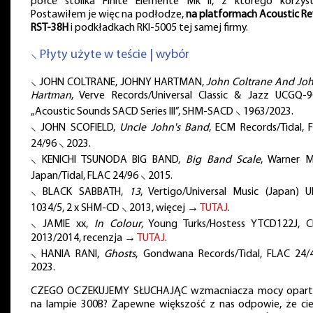
półce stolika Finite Elemente Mk II, z którego korzys
Postawiłem je więc na podłodze,
na platformach Acoustic Re
RST-38H
i podkładkach RKI-5005 tej samej firmy.
⸜ Płyty użyte w teście | wybór
⸜ JOHN COLTRANE, JOHNY HARTMAN,
John Coltrane And Jo
Hartman
, Verve Records/Universal Classic & Jazz UCGQ-9
„Acoustic Sounds SACD Series III”, SHM-SACD ⸜ 1963/2023.
⸜ JOHN SCOFIELD,
Uncle John's Band
, ECM Records/Tidal, 
24/96 ⸜ 2023.
⸜ KENICHI TSUNODA BIG BAND,
Big Band Scale
, Warner M
Japan/Tidal, FLAC 24/96 ⸜ 2015.
⸜ BLACK SABBATH,
13
, Vertigo/Universal Music (Japan) U
1034/5, 2 x SHM-CD ⸜ 2013, więcej →
TUTAJ
.
⸜ JAMIE xx,
In Colour
, Young Turks/Hostess YTCD122J, 
2013/2014, recenzja →
TUTAJ
.
⸜ HANIA RANI,
Ghosts
, Gondwana Records/Tidal, FLAC 24/
2023.
CZEGO OCZEKUJEMY SŁUCHAJĄC wzmacniacza mocy opar
na lampie 300B? Zapewne większość z nas odpowie, że cie