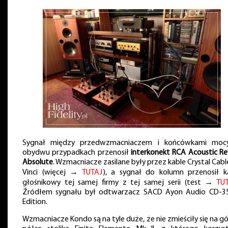
Sygnał między przedwzmacniaczem i końcówkami mo
obydwu przypadkach przenosił
interkonekt RCA Acoustic Re
Absolute
. Wzmacniacze zasilane były przez kable Crystal Cabl
Vinci (więcej →
TUTAJ
), a sygnał do kolumn przenosił k
głośnikowy tej samej firmy z tej samej serii (test →
TU
Źródłem sygnału był odtwarzacz SACD Ayon Audio CD-3
Edition.
Wzmacniacze Kondo są na tyle duże, że nie zmieściły się na gó