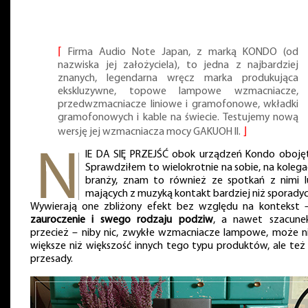
⌈
Firma Audio Note Japan, z marką KONDO (od
nazwiska jej założyciela), to jedna z najbardziej
znanych, legendarna wręcz marka produkująca
ekskluzywne, topowe lampowe wzmacniacze,
przedwzmacniacze liniowe i gramofonowe, wkładki
gramofonowych i kable na świecie. Testujemy nową
wersję jej wzmacniacza mocy GAKUOH II.
⌋
IE DA SIĘ PRZEJŚĆ obok urządzeń Kondo obojęt
Sprawdziłem to wielokrotnie na sobie, na kolega
branży, znam to również ze spotkań z nimi l
mających z muzyką kontakt bardziej niż sporadyc
Wywierają one zbliżony efekt bez względu na kontekst 
zauroczenie i swego rodzaju podziw
, a nawet szacune
przecież – niby nic, zwykłe wzmacniacze lampowe, może n
większe niż większość innych tego typu produktów, ale też
przesady.