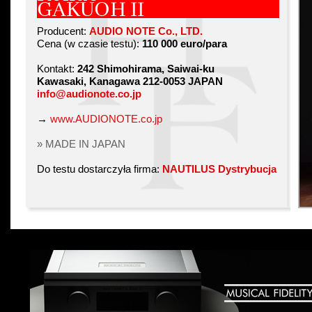
GAKUOH II
Producent:
AUDIO NOTE Co., LTD.
Cena (w czasie testu):
110 000 euro/para
Kontakt:
242 Shimohirama, Saiwai-ku
Kawasaki, Kanagawa 212-0053 JAPAN
info@audionote.co.jp
→
www.AUDIONOTE.co.jp
» MADE IN JAPAN
Do testu dostarczyła firma:
NAUTILUS Dystrybucja