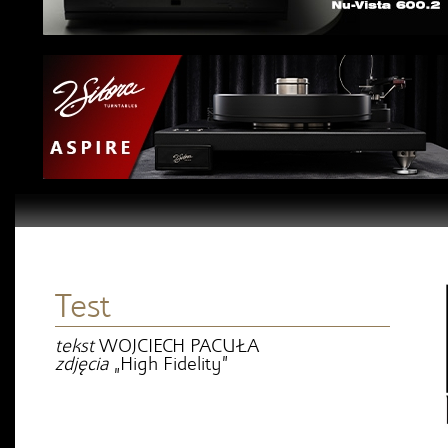
Test
tekst
WOJCIECH PACUŁA
zdjęcia
„High Fidelity”