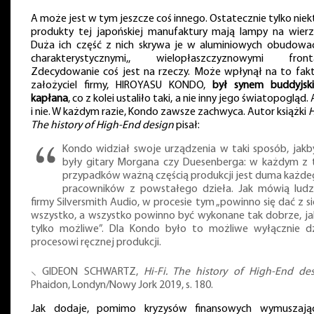
A może jest w tym jeszcze coś innego. Ostatecznie tylko niek
produkty tej japońskiej manufaktury mają lampy na wierz
Duża ich część z nich skrywa je w aluminiowych obudowa
charakterystycznymi,, wielopłaszczyznowymi front
Zdecydowanie coś jest na rzeczy. Może wpłynął na to fakt
założyciel firmy, HIROYASU KONDO,
był synem buddyjsk
kapłana
, co z kolei ustaliło taki, a nie inny jego światopogląd.
i nie. W każdym razie, Kondo zawsze zachwyca. Autor książki
H
The history of High-End design
pisał:
Kondo widział swoje urządzenia w taki sposób, jakb
były gitary Morgana czy Duesenberga: w każdym z 
przypadków ważną częścią produkcji jest duma każde
pracowników z powstałego dzieła. Jak mówią ludz
firmy Silversmith Audio, w procesie tym „powinno się dać z si
wszystko, a wszystko powinno być wykonane tak dobrze, ja
tylko możliwe”. Dla Kondo było to możliwe wyłącznie dz
procesowi ręcznej produkcji.
⸜ GIDEON SCHWARTZ,
Hi-Fi. The history of High-End de
Phaidon, Londyn/Nowy Jork 2019, s. 180.
Jak dodaje, pomimo kryzysów finansowych wymuszają