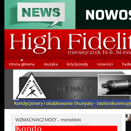
strona główna
muzyka
listy/porady
nowości
hyde
WZMACNIACZ MOCY ⸜ monobloki
Kondo