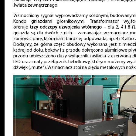
świata zewnętrznego.
Wzmocniony sygnał wyprowadzamy solidnymi, budowanymi
Kondo gniazdami głośnikowymi. Transformator wyjśc
oferuje
trzy odczepy uzwojenia wtórnego
– dla 2, 4 i 8 Ω,
gniazda są dla dwóch z nich – zamawiając wzmacniacz m
zamówić parę, która nam bardziej odpowiada, np. 4 i 8 albo 2 
Dodajmy, że górna część obudowy wykonana jest z miedzi
której od dołu, boków i z przodu dokręcono aluminiowe płyt
przodu umieszczono duży wyłącznik zasilania z czerwoną d
LED oraz mały przełącznik hebelkowy, którym możemy wyci
dźwięk („mute”). Wzmacniacz stoi na pięciu metalowych nóżk