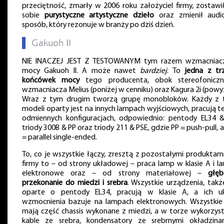
przeciętność, zmarły w 2006 roku założyciel firmy, zostawi
sobie
purystyczne artystyczne dzieło
oraz zmienił aud
sposób, który rezonuje w branży po dziś dzień.
▌
Gakuoh II
NIE INACZEJ JEST Z TESTOWANYM tym razem wzmacnia
mocy Gakuoh II. A może nawet
bardziej
. To
jedna z tr
końcówek mocy
tego producenta, obok stereofonicz
wzmacniacza Melius (poniżej w cenniku) oraz Kagura 2i (powyż
Wraz z tym drugim tworzą grupę monobloków. Każdy z 
modeli oparty jest na innych lampach wyjściowych, pracują t
odmiennych konfiguracjach, odpowiednio: pentody EL34 &
triody 300B & PP oraz triody 211 & PSE, gdzie PP = push-pull, 
= parallel single-ended.
To, co je wszystkie łączy, zresztą z pozostałymi produktami
firmy to – od strony układowej – praca lamp w klasie A i l
elektronowe oraz – od strony materiałowej –
głęb
przekonanie do miedzi i srebra
. Wszystkie urządzenia, takż
oparte o pentody EL34, pracują w klasie A, a ich u
wzmocnienia bazuje na lampach elektronowych. Wszystkie
mają część chassis wykonane z miedzi, a w torze wykorzys
kable ze srebra, kondensatory ze srebrnymi okładzina