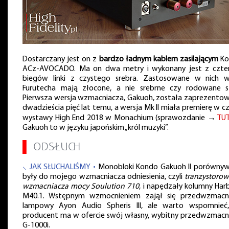
Dostarczany jest on z
bardzo ładnym kablem zasilającym
Ko
ACz-AVOCADO. Ma on dwa metry i wykonany jest z czte
biegów linki z czystego srebra. Zastosowane w nich w
Furutecha mają złocone, a nie srebrne czy rodowane st
Pierwsza wersja wzmacniacza, Gakuoh, została zaprezento
dwadzieścia pięć lat temu, a wersja Mk II miała premierę w cz
wystawy High End 2018 w Monachium (sprawozdanie →
TU
Gakuoh to w języku japońskim „król muzyki”.
▌
ODSŁUCH
⸜ JAK SŁUCHALIŚMY •
Monobloki Kondo Gakuoh II porówny
były do mojego wzmacniacza odniesienia, czyli
tranzystoro
wzmacniacza mocy Soulution 710
, i napędzały kolumny Har
M40.1. Wstępnym wzmocnieniem zajął się przedwzmacn
lampowy Ayon Audio Spheris III, ale warto wspomnieć
producent ma w ofercie swój własny, wybitny przedwzmacn
G-1000i.