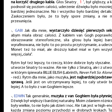
na korzyść drugiego kabla
. Głos Sinatry ˻
1
˺, był głębszy, a 
podnosił się poziom całości, uderzenie dźwięku było mocniej
bardziej jednoznaczne. No i wszystko było bardziej detalic
Zaskoczeniem było, że to były spore zmiany, a nie 
przesunięcia.
⸜
GABI
Jak dla mnie,
wystarczyło dziesięć pierwszych se
abym miała obraz całości. Z kablem van Gogh poprawiło
obrazowanie stereofoniczne, siła głosu była lepiej bard
wyrafinowana, nie było to po prostu przytrzymanie, a uderze
Monet też to miał, ale droższy kabel miał w tym wszys
więcej „ciała”.
Rytm był też lepszy, to rzeczy, które dobrze były słyszalne.
utworze Sinatry to ważne. Ale nie tylko z Sinatrą, ale i z utw
w którym śpiewała BILLIE EILISH (Labrinth,
Never Felt So Alone
- red.). Rytm dla mnie, jako muzyka,
jest najbardziej podsta
sprawą
. Jeśli jest on utrzymywany lepiej, to cały utwór b
lepiej. A to było z van Goghiem lepsze.
⸜
EDWIN
Tak generalnie,
muzyka z van Goghiem była płynnie
Dźwięk był większy i bardziej naturalny. Moim zdaniem różnice
były wielkie, to nie było jak dzień i noc. Ale tak jest w high-en
każda zmiana poziomu przychodzi w drobnych krokach. To