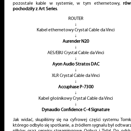
pozostałe kable w systemie, w tym ethernetowy,
rów
pochodziły z Art Series
.
ROUTER
↓
Kabel ethernetowy Crystal Cable da Vinci
↓
Aurender N20
↓
AES/EBU Crystal Cable da Vinci
↓
Ayon Audio Stratos DAC
↓
XLR Crystal Cable da Vinci
↓
Accuphase P-7300
↓
Kabel głośnikowy Crystal Cable da Vinci
↓
Dynaudio Confidence C-4 Signature
Jak widać, skupiliśmy się na cyfrowej części systemu Tomk
którego odbyło się spotkanie, a źródłem sygnału był odtwar
plików oraz serwisy streamingowe Qobuz i Tidal. Do odsł