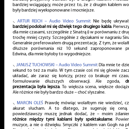
bardziej wciągający, może przez to, że z drugim kablem wo
były bardziej wyeksponowane i mocniejsze.
⸜
ARTUR REICH – Audio Video Summit
Nie będę ukrywał
bardziej podobał mi się dźwięk tego drugiego kabla
. Pierwsz
dla mnie czasami, szczególnie z Sinatrą (i w porównaniu z dru
trochę mniej czysty. Szczególnie z dęciakami w nagraniu Sina
Generalnie preferowałem drugą prezentację. Z tym, że wola
dłuższe porównania niż 10 sekund zaproponowane p
Edwina, dla mnie byłoby to wygodniejsze.
⸜
JANUSZ TUCHOWSKI – Audio Video Summit
Dla mnie te dzie
sekund to też za mało. W tym czasie coś mi się głowie zac
układać, ale zaraz się kończy, przez co brakuje mi czas
formułowanie dłuższych obserwacji. Ale zgoda,
d
prezentacja była lepsza
. To większa scena, większe dociąże
Ale różnice nie były bardzo duże – choć słyszalne.
⸜
MARCIN OLEŚ
Prawdę mówiąc wolałbym nie wiedzieć, c
akurat słucham. A to dlatego, że sugeruję się ceną
powiedziawszy muszę jednak dodać, że – moim zdani
różnice między tymi kablami były spektakularne
. Powi
muzyce, a nie o dźwięku. Smyczki z kablem van Gogh na pł