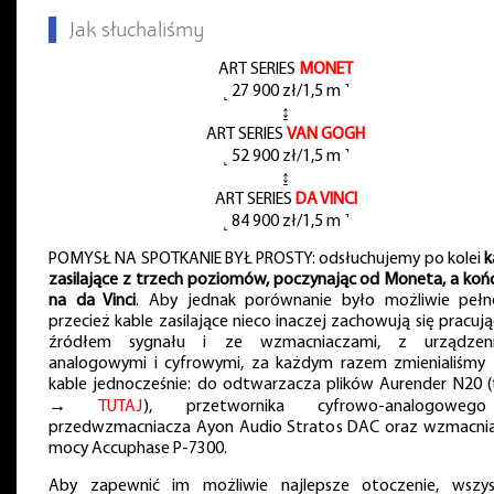
▌
Jak słuchaliśmy
ART SERIES
MONET
˻ 27 900 zł/1,5 m ˺
↨
ART SERIES
VAN GOGH
˻ 52 900 zł/1,5 m ˺
↨
ART SERIES
DA VINCI
˻ 84 900 zł/1,5 m ˺
POMYSŁ NA SPOTKANIE BYŁ PROSTY: odsłuchujemy po kolei
k
zasilające z trzech poziomów, poczynając od Moneta, a koń
na da Vinci
. Aby jednak porównanie było możliwie pełn
przecież kable zasilające nieco inaczej zachowują się pracują
źródłem sygnału i ze wzmacniaczami, z urządzen
analogowymi i cyfrowymi, za każdym razem zmienialiśmy 
kable jednocześnie: do odtwarzacza plików Aurender N20 (
→
TUTAJ
), przetwornika cyfrowo-analogoweg
przedwzmacniacza Ayon Audio Stratos DAC oraz wzmacni
mocy Accuphase P-7300.
Aby zapewnić im możliwie najlepsze otoczenie, wszys