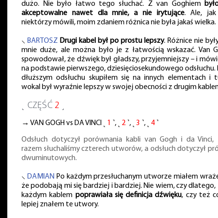
dużo. Nie było łatwo tego słuchać. Z van Goghiem
był
akceptowalne nawet dla mnie, a nie irytujące
. Ale, jak
niektórzy mówili, moim zdaniem różnica nie była jakaś wielka.
⸜
BARTOSZ
Drugi kabel był po prostu lepszy
. Różnice nie był
mnie duże, ale można było je z łatwością wskazać. Van 
spowodował, że dźwięk był gładszy, przyjemniejszy – i mówi
na podstawie pierwszego, dziesięciosekundowego odsłuchu. 
dłuższym odsłuchu skupiłem się na innych elementach i t
wokal był wyraźnie lepszy w swojej obecności z drugim kable
˻ CZĘŚĆ
2
˼
→ VAN GOGH vs DA VINCI ˻
1
˺, ˻
2
˺, ˻
3
˺, ˻
4
˺
Odsłuch dotyczył porównania kabli van Gogh i da Vinci,
razem słuchaliśmy czterech utworów, a odsłuch dotyczył pr
dwuminutowych.
⸜
DAMIAN
Po każdym przesłuchanym utworze miałem wraże
że podobają mi się bardziej i bardziej. Nie wiem, czy dlatego,
każdym kablem
poprawiała się definicja dźwięku
, czy też c
lepiej znałem te utwory.