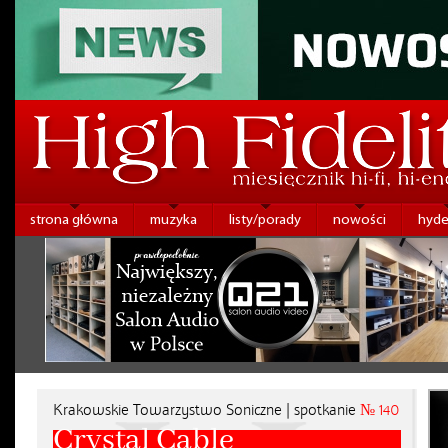
strona główna
muzyka
listy/porady
nowości
hyde
Krakowskie Towarzystwo Soniczne | spotkanie
№ 140
Crystal Cable