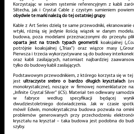
Korzystając w swoim systemie referencyjnym z kabli zar
Siltecha, jak i Crystal Cable z czystym sumieniem powiem
obydwie te marki należą do tej ostatniej grupy
.
Kable z Art Series dzielą te same przewodniki, ekranowanie 
wtyki, różnią się jedynie ilością wiązek w danym modelu.
budowa, poza modelami przeznaczonymi do przesyłu pli
oparta jest na trzech typach geometrii
: koaksjalnej („Co
potrójnie koaksjalnej („Triax”) oraz wiązce masy („Groun
Pierwsza i trzecia wykorzystywane są do budowy interkone
oraz kabli zasilających, natomiast najbardziej zaawanso
tylko do budowy kabli zasilających.
Podstawowym przewodnikiem, z którego korzysta się w tej s
jest
ultraczyste srebro o bardzo długich kryształach
(sr
monokrystaliczne), noszące w firmowej nomenklaturze n
„Infinite Crystal Silver” (iCS). Materiał ten odlewany samodzi
w fabryce według specyfikacji będącej wynik
dwudziestoletniego doświadczenia. Jak w czasie spotk
mówił Edwin, monokrystaliczna budowa pozwala na omini
problemów generowanych przy przechodzeniu elektron
kryształu na kryształ – taka budowa jest podobna do bu
szyby.