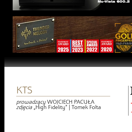
KTS
prowadzący
WOJCIECH PACUŁA
zdjęcia
„High Fidelity” | Tomek Folta