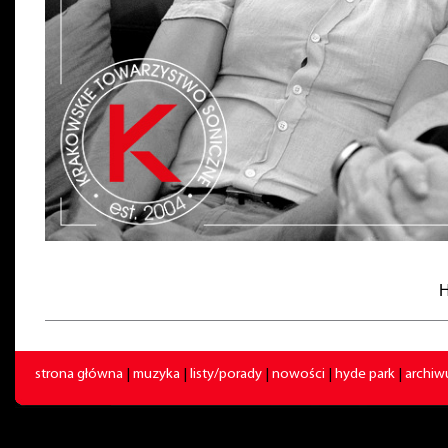
H
strona główna
|
muzyka
|
listy/porady
|
nowości
|
hyde park
|
archi