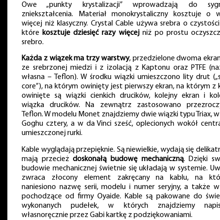
Owe „punkty krystalizacji” wprowadzają do sygn
zniekształcenia. Materiał monokrystaliczny kosztuje o w
więcej niż klasyczny. Crystal Cable używa srebra o czystości
które
kosztuje dziesięć razy więcej
niż po prostu oczyszc
srebro.
Każda z wiązek ma trzy warstwy
, przedzielone dwoma ekra
ze srebrzonej miedzi i z izolacją z Kaptonu oraz PTFE (n
własna – Teflon). W środku wiązki umieszczono lity drut („s
core”), na którym owinięty jest pierwszy ekran, na którym z k
owinięte są wiązki cienkich drucików, kolejny ekran i kol
wiązka drucików. Na zewnątrz zastosowano przezrocz
Teflon. W modelu Monet znajdziemy dwie wiązki typu Triax, w
Goghu cztery, a w da Vinci sześć, oplecionych wokół centra
umieszczonej rurki.
Kable wyglądają przepięknie. Są niewielkie, wydają się delikat
mają przecież
doskonałą budowę mechaniczną
. Dzięki sw
budowie mechanicznej świetnie się układają w systemie. U
zwraca złocony element zakręcany na kablu, na kt
naniesiono nazwę serii, modelu i numer seryjny, a także wt
pochodzące od firmy Oyaide. Kable są pakowane do świe
wykonanych pudełek, w których znajdziemy napis
własnoręcznie przez Gabi kartkę z podziękowaniami.