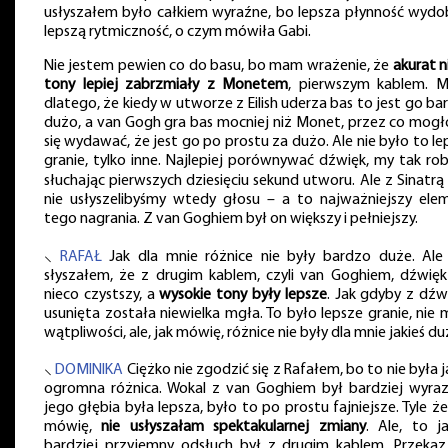
usłyszałem było całkiem wyraźne, bo lepsza płynność wydo
lepszą rytmiczność, o czym mówiła Gabi.
Nie jestem pewien co do basu, bo mam wrażenie, że
akurat n
tony lepiej zabrzmiały z Monetem
, pierwszym kablem. 
dlatego, że kiedy w utworze z Eilish uderza bas to jest go ba
dużo, a van Gogh gra bas mocniej niż Monet, przez co mogł
się wydawać, że jest go po prostu za dużo. Ale nie było to le
granie, tylko inne. Najlepiej porównywać dźwięk, my tak rob
słuchając pierwszych dziesięciu sekund utworu. Ale z Sinatrą ˻
nie usłyszelibyśmy wtedy głosu – a to najważniejszy ele
tego nagrania. Z van Goghiem był on większy i pełniejszy.
⸜
RAFAŁ
Jak dla mnie różnice nie były bardzo duże. Ale
słyszałem, że z drugim kablem, czyli van Goghiem, dźwięk
nieco czystszy, a
wysokie tony były lepsze
. Jak gdyby z dźw
usunięta została niewielka mgła. To było lepsze granie, nie
wątpliwości, ale, jak mówię, różnice nie były dla mnie jakieś du
⸜
DOMINIKA
Ciężko nie zgodzić się z Rafałem, bo to nie była 
ogromna różnica. Wokal z van Goghiem był bardziej wyrazi
jego głębia była lepsza, było to po prostu fajniejsze. Tyle że
mówię,
nie usłyszałam spektakularnej zmiany
. Ale, to ja
bardziej przyjemny odsłuch był z drugim kablem. Przekaz