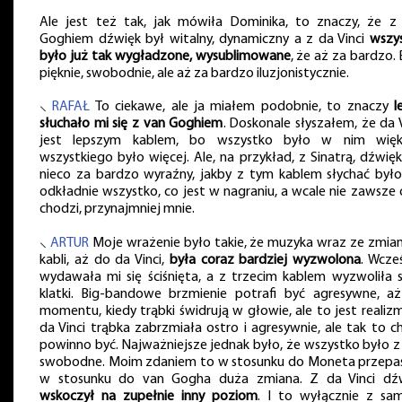
Ale jest też tak, jak mówiła Dominika, to znaczy, że z
Goghiem dźwięk był witalny, dynamiczny a z da Vinci
wszy
było już tak wygładzone, wysublimowane
, że aż za bardzo. 
pięknie, swobodnie, ale aż za bardzo iluzjonistycznie.
⸜
RAFAŁ
To ciekawe, ale ja miałem podobnie, to znaczy
l
słuchało mi się z van Goghiem
. Doskonale słyszałem, że da V
jest lepszym kablem, bo wszystko było w nim więk
wszystkiego było więcej. Ale, na przykład, z Sinatrą, dźwięk
nieco za bardzo wyraźny, jakby z tym kablem słychać było
odkładnie wszystko, co jest w nagraniu, a wcale nie zawsze 
chodzi, przynajmniej mnie.
⸜
ARTUR
Moje wrażenie było takie, że muzyka wraz ze zmia
kabli, aż do da Vinci,
była coraz bardziej wyzwolona
. Wcześ
wydawała mi się ściśnięta, a z trzecim kablem wyzwoliła s
klatki. Big-bandowe brzmienie potrafi być agresywne, a
momentu, kiedy trąbki świdrują w głowie, ale to jest realizm.
da Vinci trąbka zabrzmiała ostro i agresywnie, ale tak to c
powinno być. Najważniejsze jednak było, że wszystko było z
swobodne. Moim zdaniem to w stosunku do Moneta przepaś
w stosunku do van Gogha duża zmiana. Z da Vinci dź
wskoczył na zupełnie inny poziom
. I to wyłącznie z sa