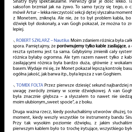
Sinatry były spektakularne. Pierwszy grał je dość lekko. T
saksofon brzmiał jak na żywo. To samo tyczy się tego, o 
mówił Artur – lekka nieczystość sekcji dętej słyszalna momen
z Monetem, zniknęła. Ale nie, że to był problem kabla, bo
dźwięk był doskonały, a van Gogh pokazał, że można to zr
lepiej.
⸜
ROBERT SZKLARZ – Nautilus
Moim zdaniem różnica była cał
spora. Pamiętajmy, że
porównujemy tylko kable zasilające
, a
reszta systemu jest ta sama. Gdybyśmy zmienili cały system
różnica byłaby ogromna. Ale tym razem nawet tylko z kab
zasilającymi różnica była bardzo duża, głównie z wokalami
basem. Wydaje mi się, że Monet pokazał lepszą kontrolę basu,
ogólna jakość, jak barwa itp., była lepsza z van Goghiem.
⸜
TOMEK FOLTA
Przez pierwsze dziesięć sekund najbardziej 
uwagę zwróciły zmiany w scenie dźwiękowej. A van Gog
była znacznie głębsza – a słyszałem to nawet nie siedz
moim ulubionym „sweet spocie”, a z boku.
Druga ważna rzecz, kiedy posłuchaliśmy utworów dłużej, to
moment, kiedy weszły wszystkie te instrumenty bandu Sina
Przy tak wysokim poziomie dźwięku, z jakim słuchaliś
pierwszym kablem było to trochę irytujące, wszystkiego był