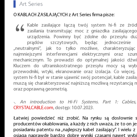
▌
Art Series
O KABLACH ZASILAJĄCYCH z Art Series firma pisze:
Kable zasilające łączą twój system hi-fi ze źró
zasilania transmitując moc z gniazdka zasilająceg
urządzenia. Powinny być zdolne do przesyłu du
prądów szczytowych, będąc jednocześnie 
„neutralnymi”, jak to tylko możliwe, charakteryzując
najmniejszymi interferencjami elektrycznymi oraz sz
mechanicznym. To prowadzi do optymalnej jakości dźwi
Kluczem do ultraniskostratnego przesyłu mocy są wyb
przewodniki, wtyki, ekranowanie oraz izolacja. Co więcej,
system hi-fi był w stanie ujawnić swój potencjał, kable zasila
muszą się charakteryzować najniższą możliwą rezystancją 
oraz poprawną geometrią.
⸜
An introduction to Hi-Fi Systems. Part 1: Cables
CRYSTALCABLE.com
, dostęp: 10.07.2023.
Łatwiej powiedzieć niż zrobić. Na rynku są dosłownie s
producentów okablowania, a każdy z nich uważa, że to on je
posiadaniu patentu na „najlepszy kabel zasilający”. I wielu z 
osiąga naprawdę bardzo dobre wyniki czasami nawet wybi