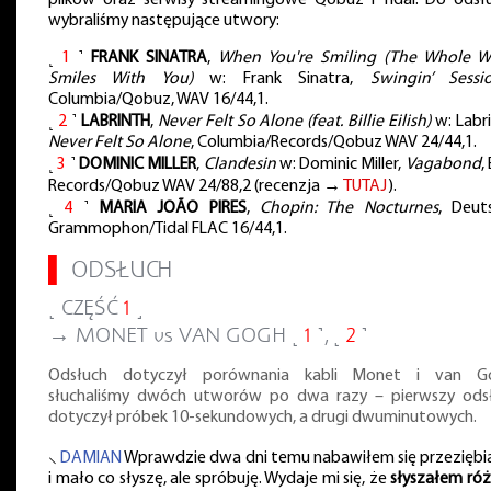
wybraliśmy następujące utwory:
˻
1
˺
FRANK SINATRA
,
When You're Smiling (The Whole W
Smiles With You)
w: Frank Sinatra,
Swingin’ Sessio
Columbia/Qobuz, WAV 16/44,1.
˻
2
˺
LABRINTH
,
Never Felt So Alone (feat. Billie Eilish)
w: Labri
Never Felt So Alone
, Columbia/Records/Qobuz WAV 24/44,1.
˻
3
˺
DOMINIC MILLER
,
Clandesin
w: Dominic Miller,
Vagabond
,
Records/Qobuz WAV 24/88,2 (recenzja →
TUTAJ
).
˻
4
˺
MARIA JOÃO PIRES
,
Chopin: The Nocturnes
, Deut
Grammophon/Tidal FLAC 16/44,1.
▌
ODSŁUCH
˻ CZĘŚĆ
1
˼
→ MONET vs VAN GOGH ˻
1
˺, ˻
2
˺
Odsłuch dotyczył porównania kabli Monet i van G
słuchaliśmy dwóch utworów po dwa razy – pierwszy ods
dotyczył próbek 10-sekundowych, a drugi dwuminutowych.
⸜
DAMIAN
Wprawdzie dwa dni temu nabawiłem się przeziębia
i mało co słyszę, ale spróbuję. Wydaje mi się, że
słyszałem róż