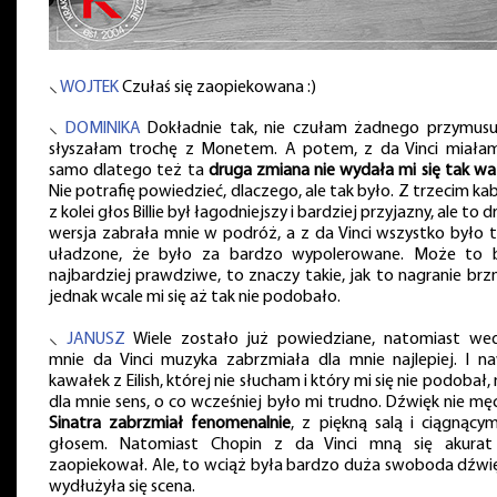
⸜
WOJTEK
Czułaś się zaopiekowana :)
⸜
DOMINIKA
Dokładnie tak, nie czułam żadnego przymusu
słyszałam trochę z Monetem. A potem, z da Vinci miała
samo dlatego też ta
druga zmiana nie wydała mi się tak w
Nie potrafię powiedzieć, dlaczego, ale tak było. Z trzecim ka
z kolei głos Billie był łagodniejszy i bardziej przyjazny, ale to 
wersja zabrała mnie w podróż, a z da Vinci wszystko było t
uładzone, że było za bardzo wypolerowane. Może to 
najbardziej prawdziwe, to znaczy takie, jak to nagranie brzm
jednak wcale mi się aż tak nie podobało.
⸜
JANUSZ
Wiele zostało już powiedziane, natomiast we
mnie da Vinci muzyka zabrzmiała dla mnie najlepiej. I n
kawałek z Eilish, której nie słucham i który mi się nie podobał,
dla mnie sens, o co wcześniej było mi trudno. Dźwięk nie męc
Sinatra zabrzmiał fenomenalnie
, z piękną salą i ciągnącym
głosem. Natomiast Chopin z da Vinci mną się akurat
zaopiekował. Ale, to wciąż była bardzo duża swoboda dźwię
wydłużyła się scena.