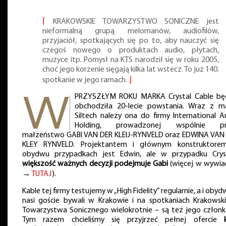
⌈
KRAKOWSKIE TOWARZYSTWO SONICZNE jest
nieformalną grupą melomanów, audiofilów,
przyjaciół, spotkających się po to, aby nauczyć się
czegoś nowego o produktach audio, płytach,
muzyce itp. Pomysł na KTS narodził się w roku 2005,
choć jego korzenie sięgają kilka lat wstecz. To już 140.
spotkanie w jego ramach.
⌋
PRZYSZŁYM ROKU MARKA Crystal Cable bę
obchodziła 20-lecie powstania. Wraz z m
Siltech należy ona do firmy International A
Holding, prowadzonej wspólnie pr
małżeństwo GABI VAN DER KLEIJ-RYNVELD oraz EDWINA VAN
KLEY RYNVELD. Projektantem i głównym konstruktor
obydwu przypadkach jest Edwin, ale w przypadku Crys
większość ważnych decyzji podejmuje Gabi
(więcej w wywia
→
TUTAJ
).
Kable tej firmy testujemy w „High Fidelity” regularnie, a i oby
nasi goście bywali w Krakowie i na spotkaniach Krakowsk
Towarzystwa Sonicznego wielokrotnie – są też jego członk
Tym razem chcieliśmy się przyjrzeć pełnej ofercie