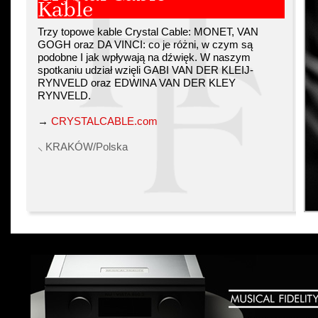
Kable
Trzy topowe kable Crystal Cable: MONET, VAN
GOGH oraz DA VINCI: co je różni, w czym są
podobne I jak wpływają na dźwięk. W naszym
spotkaniu udział wzięli GABI VAN DER KLEIJ-
RYNVELD oraz EDWINA VAN DER KLEY
RYNVELD.
→
CRYSTALCABLE.com
⸜ KRAKÓW/Polska