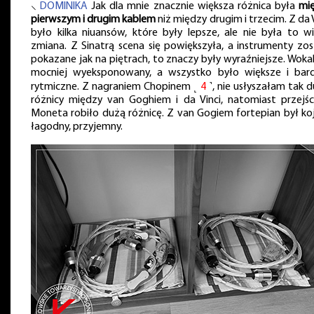
⸜
DOMINIKA
Jak dla mnie znacznie większa różnica była
mi
pierwszym i drugim kablem
niż między drugim i trzecim. Z da 
było kilka niuansów, które były lepsze, ale nie była to wi
zmiana. Z Sinatrą scena się powiększyła, a instrumenty zos
pokazane jak na piętrach, to znaczy były wyraźniejsze. Wokal
mocniej wyeksponowany, a wszystko było większe i bard
rytmiczne. Z nagraniem Chopinem ˻
4
˺, nie usłyszałam tak d
różnicy między van Goghiem i da Vinci, natomiast przejśc
Moneta robiło dużą różnicę. Z van Gogiem fortepian był koj
łagodny, przyjemny.