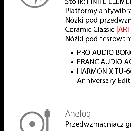
Stolik: FINITE ELEM
Platformy antywibr
Nóżki pod przedwz
Ceramic Classic
|AR
Nóżki pod testowan
PRO AUDIO BON
FRANC AUDIO AC
HARMONIX TU-66
Anniversary Edi
Analog
Przedwzmacniacz g