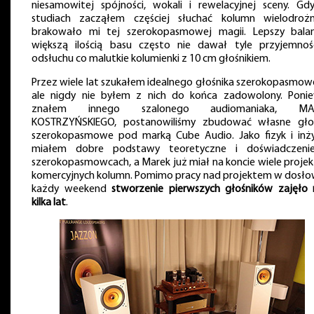
niesamowitej spójności, wokali i rewelacyjnej sceny. Gd
studiach zacząłem częściej słuchać kolumn wielodrożn
brakowało mi tej szerokopasmowej magii. Lepszy bala
większą ilością basu często nie dawał tyle przyjemnoś
odsłuchu co malutkie kolumienki z 10 cm głośnikiem.
Przez wiele lat szukałem idealnego głośnika szerokopasmow
ale nigdy nie byłem z nich do końca zadowolony. Poni
znałem innego szalonego audiomaniaka, MA
KOSTRZYŃSKIEGO, postanowiliśmy zbudować własne głoś
szerokopasmowe pod marką Cube Audio. Jako fizyk i inży
miałem dobre podstawy teoretyczne i doświadczen
szerokopasmowcach, a Marek już miał na koncie wiele proje
komercyjnych kolumn. Pomimo pracy nad projektem w dosło
każdy weekend
stworzenie pierwszych głośników zajęło
kilka lat
.