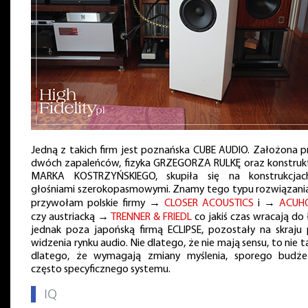
Jedną z takich firm jest poznańska CUBE AUDIO. Założona p
dwóch zapaleńców, fizyka GRZEGORZA RULKĘ oraz konstruk
MARKA KOSTRZYŃSKIEGO, skupiła się na konstrukcja
głośniami szerokopasmowymi. Znamy tego typu rozwiązania
przywołam polskie firmy →
CLOSER ACOUSTICS
i →
ACUH
czy austriacką →
TRENNER & FRIEDL
co jakiś czas wracają do 
jednak poza japońską firmą ECLIPSE, pozostały na skraju 
widzenia rynku audio. Nie dlatego, że nie mają sensu, to nie t
dlatego, że wymagają zmiany myślenia, sporego budże
często specyficznego systemu.
▌
IQ