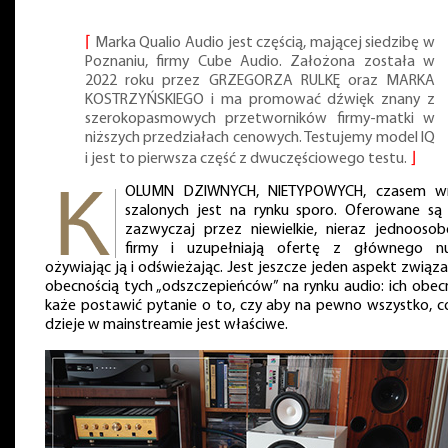
⌈
Marka Qualio Audio jest częścią, mającej siedzibę w
Poznaniu, firmy Cube Audio. Założona została w
2022 roku przez GRZEGORZA RULKĘ oraz MARKA
KOSTRZYŃSKIEGO i ma promować dźwięk znany z
szerokopasmowych przetworników firmy-matki w
niższych przedziałach cenowych. Testujemy model IQ
i jest to pierwsza część z dwuczęściowego testu.
⌋
OLUMN DZIWNYCH, NIETYPOWYCH, czasem w
szalonych jest na rynku sporo. Oferowane są
zazwyczaj przez niewielkie, nieraz jednooso
firmy i uzupełniają ofertę z głównego nu
ożywiając ją i odświeżając. Jest jeszcze jeden aspekt związ
obecnością tych „odszczepieńców” na rynku audio: ich obec
każe postawić pytanie o to, czy aby na pewno wszystko, co
dzieje w mainstreamie jest właściwe.