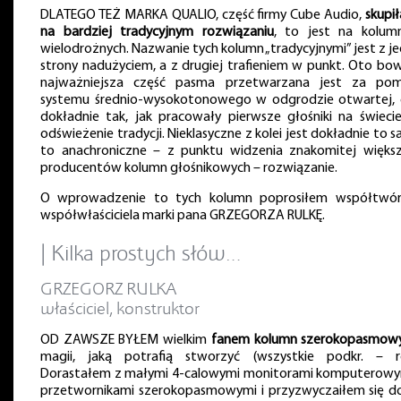
DLATEGO TEŻ MARKA QUALIO, część firmy Cube Audio,
skupił
na bardziej tradycyjnym rozwiązaniu
, to jest na kolum
wielodrożnych. Nazwanie tych kolumn „tradycyjnymi” jest z j
strony nadużyciem, a z drugiej trafieniem w punkt. Oto bo
najważniejsza część pasma przetwarzana jest za po
systemu średnio-wysokotonowego w odgrodzie otwartej, c
dokładnie tak, jak pracowały pierwsze głośniki na świecie
odświeżenie tradycji. Nieklasyczne z kolei jest dokładnie to 
to anachroniczne – z punktu widzenia znakomitej większ
producentów kolumn głośnikowych – rozwiązanie.
O wprowadzenie to tych kolumn poprosiłem współtwór
współwłaściciela marki pana GRZEGORZA RULKĘ.
| Kilka prostych słów…
GRZEGORZ RULKA
właściciel, konstruktor
OD ZAWSZE BYŁEM wielkim
fanem kolumn szerokopasmow
magii, jaką potrafią stworzyć (wszystkie podkr. – re
Dorastałem z małymi 4-calowymi monitorami komputerowy
przetwornikami szerokopasmowymi i przyzwyczaiłem się do