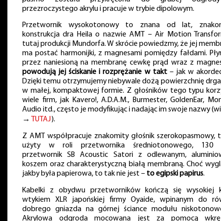
przezroczystego akrylu i pracuje w trybie dipolowym.
Przetwornik wysokotonowy to znana od lat, znako
konstrukcja dra Heila o nazwie AMT – Air Motion Transfor
tutaj produkcji Mundorfa. W skrócie powiedzmy, że jej memb
ma postać harmonijki, z magnesami pomiędzy fałdami. Pły
przez naniesioną na membranę cewkę prąd wraz z magne
powodują jej ściskanie i rozprężanie w takt
– jak w akordeo
Dzięki temu otrzymujemy niebywale dożą powierzchnię drga
w małej, kompaktowej formie. Z głośników tego typu korz
wiele firm, jak Kavero!, A.D.A.M., Burmester, GoldenEar, Mo
Audio itd., często je modyfikując i nadając im swoje nazwy (w
→
TUTAJ
).
Z AMT współpracuje znakomity głośnik szerokopasmowy, t
użyty w roli przetwornika średniotonowego, 13
przetwornik SB Acoustic Satori z odlewanym, alumini
koszem oraz charakterystyczną białą membraną. Choć wygl
jakby była papierowa, to tak nie jest –
to egipski papirus
.
Kabelki z obydwu przetworników kończą się wysokiej k
wtykiem XLR japońskiej firmy Oyaide, wpinanym do ró
dobrego gniazda na górnej ściance modułu niskotonow
Akrylowa odgroda mocowana jest za pomocą wkr