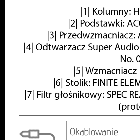
|1| Kolumny:
|2| Podstawki: A
|3| Przedwzmacniacz: 
|4| Odtwarzacz Super Audio
No. 
|5| Wzmacniacz
|6| Stolik: FINITE E
|7| Filtr głośnikowy: SPE
(pro
Okablowanie