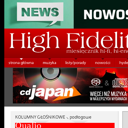
strona główna
muzyka
listy/porady
nowości
hyde
KOLUMNY GŁOŚNIKOWE ⸜ podłogowe
Qualio