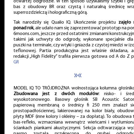
otwartej odgrodzie. W ten sposób uzyskaliśmy szybki i głę
bas z obudowy BR oraz czystą i naturalną średnicę wr
superrozdzielczą i holograficzną górą.
Tak narodziły się Qualio IQ. Ukończenie projektu
zajęło
ponad rok
, ale udało nam się zaprezentować prototyp na por
6moons.com, jeszcze przed ostatnimi zmianami konstrukcyjn
takimi jak uchwyty do odgrody, wykonane specjalnie dla
puszki na terminale, czy wtyki i gniazda z czystej miedzi w izo
teflonowej. Partia produkcyjna jest właśnie składana, 
redakcji „High Fidelity” trafiła pierwsza gotowa od A do Z 
GR
»«
MODEL IQ TO TRÓJDROŻNA wolnostojąca kolumna głośnik
Zbudowana jest z dwóch modułów
: nisko- i śred
wysokotonowego. Basowy głośnik SB Acoustic Sato
papierową membraną o średnicy fi 250 mm znalazł s
prostopadłościennej, lakierowanej na kolor biały, obudow
płyty MDF (inne kolory i okleiny – za dopłatą). To obudowa 
bas-refleks, wzmacniana wewnątrz wieńcami i wytłumion
ściankach piankami akustycznymi. Sekcja odtwarzająca wy
pasmo została przykręcona do grubej odgrod