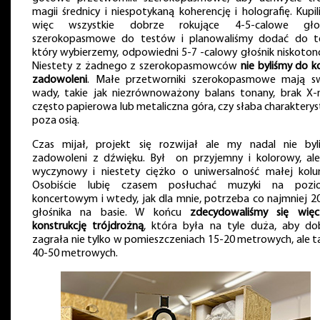
magii średnicy i niespotykaną koherencję i holografię. Kupi
więc wszystkie dobrze rokujące 4-5-calowe głoś
szerokopasmowe do testów i planowaliśmy dodać do t
który wybierzemy, odpowiedni 5-7 -calowy głośnik niskoton
Niestety z żadnego z szerokopasmowców
nie byliśmy do k
zadowoleni
. Małe przetworniki szerokopasmowe mają s
wady, takie jak niezrównoważony balans tonany, brak X-
często papierowa lub metaliczna góra, czy słaba charakterys
poza osią.
Czas mijał, projekt się rozwijał ale my nadal nie byl
zadowoleni z dźwięku. Był on przyjemny i kolorowy, ale
wyczynowy i niestety ciężko o uniwersalność małej kolu
Osobiście lubię czasem posłuchać muzyki na pozi
koncertowym i wtedy, jak dla mnie, potrzeba co najmniej 2
głośnika na basie. W końcu
zdecydowaliśmy się wię
konstrukcję trójdrożną
, która była na tyle duża, aby do
zagrała nie tylko w pomieszczeniach 15-20 metrowych, ale t
40-50 metrowych.