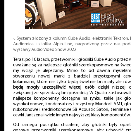
⸜ System złożony z kolumn Cube Audio, elektroniki Tektron, 
Audiomica i stolika Alpin-Line, nagrodzony przez nas pod
wystawy Audio Video Show 2022
Teraz, po 10 latach, przetworniki i głośniki Cube Audio przez 
uważane są za najlepsze głośniki szerokopasmowe na świeci
my wciąż je ulepszamy. Mimo to od dawna myśleliś
stworzeniu nowej marki z bardziej przystępnymi ce
kolumnami, które nie tylko będą świetnie brzmiały ale rów
będą mogły uszczęśliwić więcej osób
dzięki niższej c
związanej ze sprzedażą bezpośrednią. W Qualio zastosowal
najlepsze komponenty dostępne na rynku, takie jak głoś
wysokotonowe, kondensatory i rezystory Mundorf AMT, głoś
niskotonowe i średniotonowe SB Acoustic Satori, terminale 
cewki Jantzena i wiele innych najwyższej klasy komponentów.
Od samego początku chciałem, aby głośniki były opar
gotowe przetworniki szerokopasmowe, aby uchwycić tr