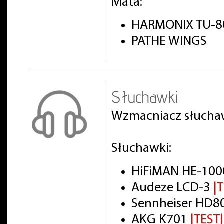
Mata:
HARMONIX TU-8
PATHE WINGS
Słuchawki
Wzmacniacz słuch
Słuchawki:
HiFiMAN HE-100
Audeze LCD-3
|
Sennheiser HD8
AKG K701
|TEST|