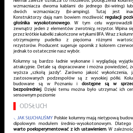
Niemal zawsze oznacza to możliwość podłączenia kolumn
wzmacniacza dwoma kablami do jednego (bi-wiring) lu
dwóch wzmacniaczy (bi-amping). Tutaj jest inac
Konstruktorzy dają nam bowiem możliwość
regulacji poz
głośnika wysokotonowego
. W tym celu wyprowadzil
zewnątrz jeden z elementów zwrotnicy, rezystor. Wpina si
przez krótkie kabelki zakończone wtykami BFA. Wraz z kolum
otrzymujemy pudełko z pięcioma różnymi wartośc
rezystorów. Producent sugeruje opornik z kolorem czerwo
jednak to ostatecznie nasz wybór.
Kolumny są bardzo ładnie wykonane i wyglądają wyjąt
atrakcyjnie. Detale są dopracowane i można powiedzieć, ż
wyższa „szkołą jazdy”. Zarówno jakość wykończenia, j
zastosowanych podzespołów są z wysokiej półki. Kol
budowane są w Poznaniu i
dostępne są w sprze
bezpośredniej
. Dzięki temu można było utrzymać ich ce
sensownym poziomie
▌
ODSŁUCH
⸜ JAK SŁUCHALIŚMY
Polskie kolumny mają nietypową budow
dipolowym modułem średnio-wysokotonowym. Dlatego
warto poeksperymentować z ich ustawieniem
. W zależnośc