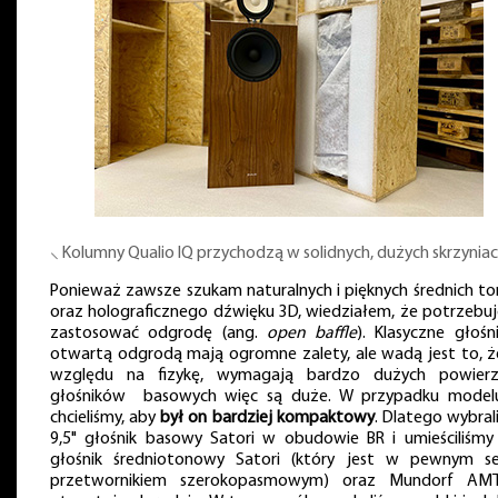
⸜ Kolumny Qualio IQ przychodzą w solidnych, dużych skrzyniac
Ponieważ zawsze szukam naturalnych i pięknych średnich t
oraz holograficznego dźwięku 3D, wiedziałem, że potrzebu
zastosować odgrodę (ang.
open baffle
). Klasyczne głośn
otwartą odgrodą mają ogromne zalety, ale wadą jest to, ż
względu na fizykę, wymagają bardzo dużych powierz
głośników basowych więc są duże. W przypadku model
chcieliśmy, aby
był on bardziej kompaktowy
. Dlatego wybral
9,5" głośnik basowy Satori w obudowie BR i umieściliśmy 
głośnik średniotonowy Satori (który jest w pewnym se
przetwornikiem szerokopasmowym) oraz Mundorf A