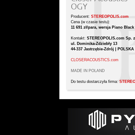
OGY
Producent:
STEREOPOLIS.com
Cena (w czasie testu):
11 691 zł/para, wersja Piano Black
Kontakt:
STEREOPOLIS.com Sp. z 
ul. Dominika-Zdziebły 13
44-337 Jastrzębie-Zdrój | POLSKA
CLOSERACOUSTICS.com
MADE IN POLAND
Do testu dostarczyła firma:
STEREO