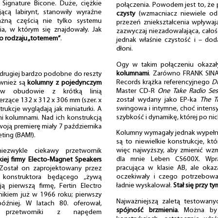
ignature Bicone. Duże, ciężkie
połączenia. Powodem jest to, że
cą labirynt, stanowiły wyraźne
czysty
(wzmacniacz niewiele od 
ażną częścią nie tylko systemu
przezeń zniekształcenia wpływaj
a, w którym się znajdowały. Jak
zazwyczaj niezadowalająca, całość
o rodzaju „totemem”
.
jednak właśnie czystość i – do
dłoni.
Ogy w takim połączeniu okazał
kolumnami
. Zarówno FRANK SIN
drugiej bardzo podobne do reszty
Records krążka referencyjnego
Du
ównież są
kolumny z pojedynczym
Master CD-R
One Take Radio Ses
w obudowie z krótką linią
został wydany jako EP-ka
The T
ierzące 132 x 312 x 306 mm (szer. x
swingowa i intymne, choć intensy
trukcje wyglądają jak miniaturki. A
szybkość i dynamikę, której po ni
i kolumnami. Nad ich konstrukcją
swoją premierę miały 7 października
Kolumny wymagały jednak wypełnie
ting (BAM!).
są to niewielkie konstrukcje, któ
więc najwyższy, aby zmienić wz
ezwykle ciekawy przetwornik
dla mnie Leben CS600X. Wpraw
iej firmy Electo-Magnet Speakers
pracująca w klasie AB, ale okaz
 Został on zaprojektowany przez
oczekiwały i czego potrzebowały
 konstruktora będącego „żywą
ładnie wyskalował.
Stał się przy t
ą pierwszą firmę, Fertin Electro
nikiem już w 1966 roku; pierwszy
Najważniejszą zaletą testowa
óźniej. W latach 80. oferował,
spójność brzmienia
. Można by
 przetworniki z napędem