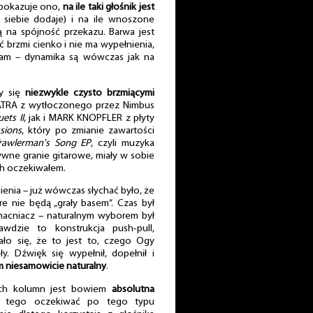
 pokazuje ono,
na ile taki głośnik jest
siebie dodaje) i na ile wnoszone
ą na spójność przekazu. Barwa jest
 brzmi cienko i nie ma wypełnienia,
dam – dynamika są wówczas jak na
y się
niezwykle czysto brzmiącymi
ATRA z wytłoczonego przez Nimbus
ets II
, jak i MARK KNOPFLER z płyty
sions
, który po zmianie zawartości
rawlerman's Song EP
, czyli muzyka
wne granie gitarowe, miały w sobie
ch oczekiwałem.
nia – już wówczas słychać było, że
re nie będą „grały basem”. Czas był
macniacz – naturalnym wyborem był
dzie to konstrukcja push-pull,
ało się, że to jest to, czego Ogy
. Dźwięk się wypełnił, dopełnił i
ym niesamowicie naturalny
.
nych kolumn jest bowiem
absolutna
 tego oczekiwać po tego typu