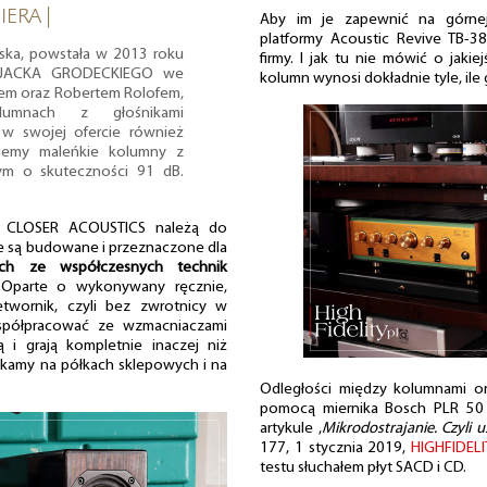
IERA |
Aby im je zapewnić na górnej
platformy Acoustic Revive TB-3
ka, powstała w 2013 roku
firmy. I jak tu nie mówić o jaki
z JACKA GRODECKIEGO we
kolumn wynosi dokładnie tyle, ile
jem oraz Robertem Rolofem,
lumnach z głośnikami
w swojej ofercie również
ujemy maleńkie kolumny z
ym o skuteczności 91 dB.
CLOSER ACOUSTICS należą do
e są budowane i przeznaczone dla
ych ze współczesnych technik
 Oparte o wykonywany ręcznie,
twornik, czyli bez zwrotnicy w
współpracować ze wzmacniaczami
 i grają kompletnie inaczej niż
tkamy na półkach sklepowych i na
Odległości między kolumnami or
pomocą miernika Bosch PLR 50 
artykule ,
Mikrodostrajanie. Czyli 
177, 1 stycznia 2019,
HIGHFIDELI
testu słuchałem płyt SACD i CD.