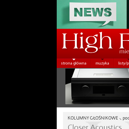
strona główna
muzyka
listy/
KOLUMNY GŁOŚNIKOWE ⸜ po
Closer Acoustics