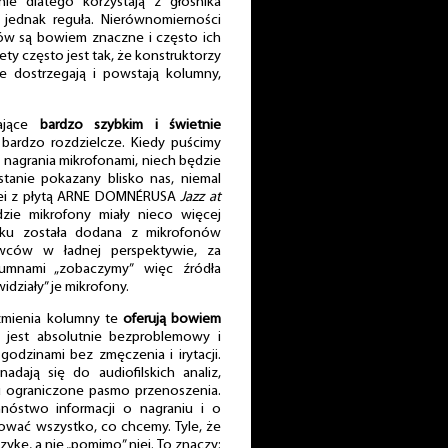
nie dlatego korzystają z głośnika
jednak reguła. Nierównomierności
ów są bowiem znaczne i często ich
tety często jest tak, że konstruktorzy
e dostrzegają i powstają kolumny,
ające
bardzo szybkim i świetnie
 bardzo rozdzielcze. Kiedy puścimy
 nagrania mikrofonami, niech będzie
stanie pokazany blisko nas, niemal
kolei z płytą ARNE DOMNÉRUSA
Jazz at
dzie mikrofony miały nieco więcej
ęku została dodana z mikrofonów
wców w ładnej perspektywie, za
lumnami „zobaczymy” więc źródła
działy” je mikrofony.
zmienia kolumny te
oferują bowiem
z jest absolutnie bezproblemowy i
odzinami bez zmęczenia i irytacji.
dają się do audiofilskich analiz,
 ograniczone pasmo przenoszenia.
mnóstwo informacji o nagraniu i o
wać wszystko, co chcemy. Tyle, że
zykę, a nie „pomimo” niej. To znaczy: