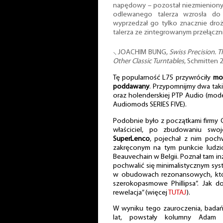
napędowy – pozostał niezmienion
odlewanego talerza wzrosła do
wyprzedzał go tylko znacznie droż
talerza ze zintegrowanym przełączn
⸜ JOACHIM BUNG,
Swiss Precision. 
Other Classic Turntables
, Schmitten 2
Tę popularność L75 przywróciły
mod
poddawany
. Przypomnijmy dwa takie
oraz holenderskiej PTP Audio (mod
Audiomods SERIES FIVE).
Podobnie było z początkami firmy C
właściciel, po zbudowaniu swo
SuperLenco
, pojechał z nim poch
zakręconym na tym punkcie ludz
Beauvechain w Belgii. Poznał tam inż
pochwalić się minimalistycznym sy
w obudowach rezonansowych, któr
szerokopasmowe Phillipsa”. Jak d
rewelacja” (więcej
TUTAJ
).
W wyniku tego zauroczenia, badań
lat, powstały kolumny Adam 