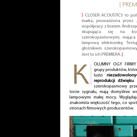
| PREM
⌈
CLOSER ACOUSTICS to pols
marka, prowadzona prze
współpracy z bratem Andrze
skupiająca się na ko
szerokopasmowymi, mająca 
lampową elektronikę. Test
głośnikiem szerokopasmow
Jest to ich PREMIERA.
⌋
OLUMNY OGY FIRMY 
grupy produktów, któr
ludzi
niezadowolon
reprodukcji dźwięku
.
szerokopasmowy prze
torze sygnału, mają domyślnie 
lampowymi małej mocy. Wyglądają
znakomita większość tego, co spo
stronach firmowych producentów.