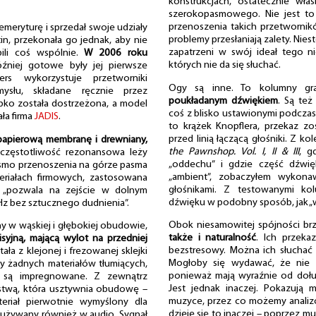
konstrukcjach, ostatecznie właś
szerokopasmowego. Nie jest to 
przenoszenia takich przetwornik
emeryturę i sprzedał swoje udziały
problemy przesłaniają zalety. Nies
tin, przekonała go jednak, aby nie
zapatrzeni w swój ideał tego ni
bili coś wspólnie.
W 2006 roku
których nie da się słuchać.
óźniej gotowe były jej pierwsze
ers wykorzystuje przetworniki
Ogy są inne. To kolumny gr
słu, składane ręcznie przez
poukładanym dźwiękiem
. Są też
ybko została dostrzeżona, a model
coś z blisko ustawionymi podczas
ła firma
JADIS
.
to krążek Knopflera, przekaz zo
przed linią łączącą głośniki. Z 
papierową membranę i drewniany,
the Pawnshop. Vol. I, II & III
, g
 częstotliwość rezonansowa leży
„oddechu” i gdzie część dźwi
 pasmo przenoszenia na górze pasma
„ambient”, zobaczyłem wykona
eriałach firmowych, zastosowana
głośnikami. Z testowanymi ko
 „pozwala na zejście w dolnym
dźwięku w podobny sposób, jak „wi
Hz bez sztucznego dudnienia”.
Obok niesamowitej spójności br
 w wąskiej i głębokiej obudowie,
także i naturalność
. Ich przeka
misyjną, mającą wylot na przedniej
bezstresowy. Można ich słuchać g
ła z klejonej i frezowanej sklejki
Mogłoby się wydawać, że nie na
y żadnych materiałów tłumiących,
ponieważ mają wyraźnie od dołu
 są impregnowane. Z zewnątrz
Jest jednak inaczej. Pokazują 
rstwą, która usztywnia obudowę –
muzyce, przez co możemy analizo
teriał pierwotnie wymyślony dla
dzieje się to inaczej – poprzez mu
 używany również w audio. Sygnał