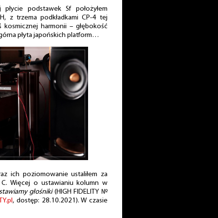
 płycie podstawek Sf położyłem
8H, z trzema podkładkami CP-4 tej
ejś kosmicznej harmonii – głębokość
 górna płyta japońskich platform…
az ich poziomowanie ustaliłem za
C. Więcej o ustawianiu kolumn w
ustawiamy głośniki
(HIGH FIDELITY №
TY.pl
, dostęp: 28.10.2021). W czasie