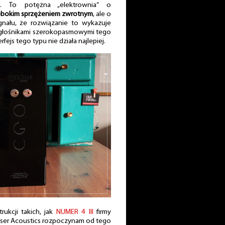
. To potężna „elektrownia” o
ębokim sprzężeniem zwrotnym
, ale o
gnału, że rozwiązanie to wykazuje
 głośnikami szerokopasmowymi tego
rfejs tego typu nie działa najlepiej.
ukcji takich, jak
NUMER 4 III
firmy
oser Acoustics rozpoczynam od tego