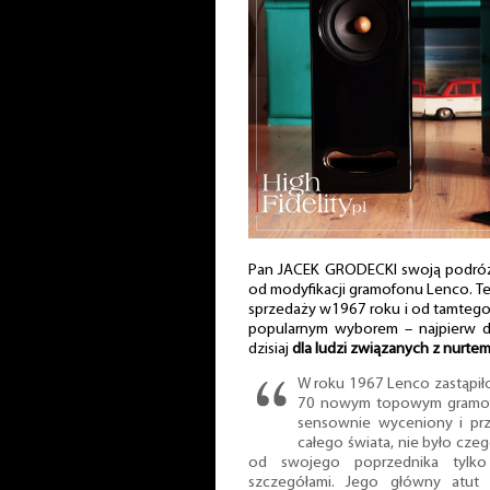
Pan JACEK GRODECKI swoją podróż 
od modyfikacji gramofonu Lenco. T
sprzedaży w1967 roku i od tamtego c
popularnym wyborem – najpierw d
dzisiaj
dla ludzi związanych z nurtem
W roku 1967 Lenco zastąpi
70 nowym topowym gramofo
sensownie wyceniony i przy
całego świata, nie było czeg
od swojego poprzednika tylko 
szczegółami. Jego główny atut