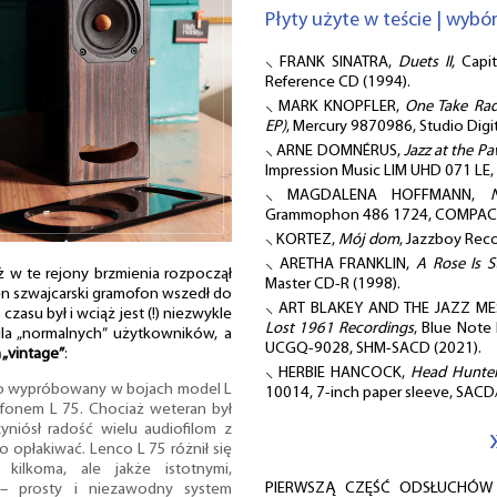
Płyty użyte w teście | wybó
⸜ FRANK SINATRA,
Duets II
, Capi
Reference CD (1994).
⸜ MARK KNOPFLER,
One Take Rad
EP)
, Mercury 9870986, Studio Digi
⸜ ARNE DOMNÉRUS,
Jazz at the Pawn
Impression Music LIM UHD 071 LE,
⸜ MAGDALENA HOFFMANN,
Grammophon 486 1724, COMPACT 
⸜ KORTEZ,
Mój dom
, Jazzboy Reco
⸜ ARETHA FRANKLIN,
A Rose Is S
w te rejony brzmienia rozpoczął
Master CD-R (1998).
en szwajcarski gramofon wszedł do
⸜ ART BLAKEY AND THE JAZZ M
zasu był i wciąż jest (!) niezwykle
Lost 1961 Recordings
, Blue Note
la „normalnych” użytkowników, a
UCGQ-9028, SHM-SACD (2021).
 „vintage”
:
⸜ HERBIE HANCOCK,
Head Hunte
ło wypróbowany w bojach model L
10014, 7-inch paper sleeve, SAC
nem L 75. Chociaż weteran był
niósł radość wielu audiofilom z
o opłakiwać. Lenco L 75 różnił się
kilkoma, ale jakże istotnymi,
PIERWSZĄ CZĘŚĆ ODSŁUCHÓW k
 – prosty i niezawodny system