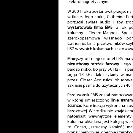
elektromagnetycznym.
W 2001 roku postanowił przejść na 
w firmie. Jego córka, Catherine Fer
porzucał świata audio i aby zro
wystartowała firma EMS
, a rok p
kolumny. Electro-Magnet Speak
szerokopasmowe własnego pomy
Catherine. Linia przetworników sz
LB7 w swoich kolumnach zastosowa
Mniejszy od niego model LB5 ma
nieruchomy stożek fazowy
. Jego
bardzo nisko, bo przy 50 Hz (!), a
sięga 18 kHz. Jak czytamy w mat
przez Closer Acoustics obudowa
zakresie pasma do użytecznych 40 
Przetwornik EMS został zamocowany
w której umieszczono
linię trans
ściance
. Konstrukcja wykonana zosta
brzozowej. W środku nie znajdziem
natomiast wewnętrzne elementy
kolumna okładana jest kolejną wa
to Corian, „sztuczny kamień”, ma
branży meblowej, obecnie szeroko