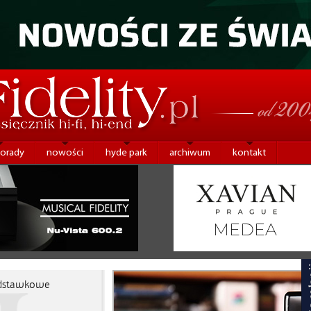
porady
nowości
hyde park
archiwum
kontakt
dstawkowe