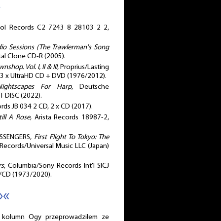
r
tol Records ‎C2 7243 8 28103 2 2,
io Sessions (The Trawlerman's Song
tal Clone CD-R (2005).
shop. Vol. I, II & III
, Proprius/Lasting
 3 x UltraHD CD + DVD (1976/2012).
Nightscapes For Harp
, Deutsche
DISC (2022).
rds JB 034 2 CD, 2 x CD (2017).
till A Rose
, Arista Records 18987-2,
ESSENGERS,
First Flight To Tokyo: The
 Records/Universal Music LLC (Japan)
rs
, Columbia/Sony Records Int'l SICJ
D/CD (1973/2020).
»«
olumn Ogy przeprowadziłem ze