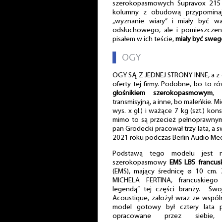
szerokopasmowych Supravox 215 S
kolumny z obudową przypominają
„wyznanie wiary” i miały być w
odsłuchowego, ale i pomieszczeni
pisałem w ich teście,
miały być sweg
▌
OGY
OGY SĄ Z JEDNEJ STRONY INNE, a z 
oferty tej firmy. Podobne, bo to r
głośnikiem szerokopasmowym
, 
transmisyjną, a inne, bo maleńkie. M
wys. x gł.) i ważące 7 kg (szt.) kons
mimo to są przecież pełnoprawnym
pan Grodecki pracował trzy lata, a 
2021 roku podczas Berlin Audio Mee
Podstawą tego modelu jest ni
szerokopasmowy
EMS LB5 francusk
(EMS), mający średnicę ø 10 cm.
MICHELA FERTINA, francuskiego
legendą” tej części branży. Swoj
Acoustique, założył wraz ze wspól
model gotowy był cztery lata p
opracowane przez siebie,