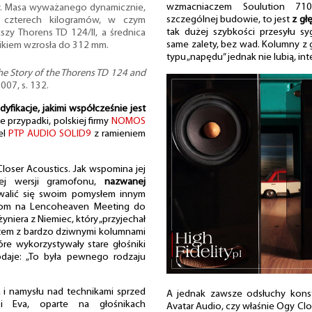
wzmacniaczem Soulution 710
y. Masa wyważanego dynamicznie,
szczególnej budowie, to jest
z gł
 czterech kilogramów, w czym
tak dużej szybkości przesyłu sy
szy Thorens TD 124/II, a średnica
same zalety, bez wad. Kolumny z
ikiem wzrosła do 312 mm.
typu „napędu” jednak nie lubią, inte
The Story of the Thorens TD 124 and
007, s. 132.
yfikacje, jakimi współcześnie jest
 przypadki, polskiej firmy
NOMOS
el
PTP AUDIO SOLID9
z ramieniem
loser Acoustics. Jak wspomina jej
jej wersji gramofonu,
nazwanej
walić się swoim pomysłem innym
iom na Lencoheaven Meeting do
yniera z Niemiec, który „przyjechał
stem z bardzo dziwnymi kolumnami
e wykorzystywały stare głośniki
odaje: „To była pewnego rodzaju
 i namysłu nad technikami sprzed
A jednak zawsze odsłuchy konstr
i Eva, oparte na głośnikach
Avatar Audio, czy właśnie Ogy Cl