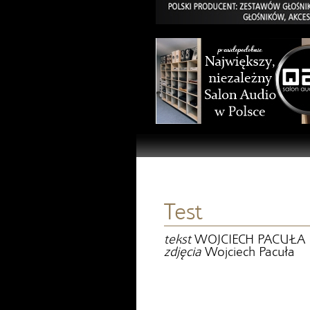
Test
tekst
WOJCIECH PACUŁA
zdjęcia
Wojciech Pacuła