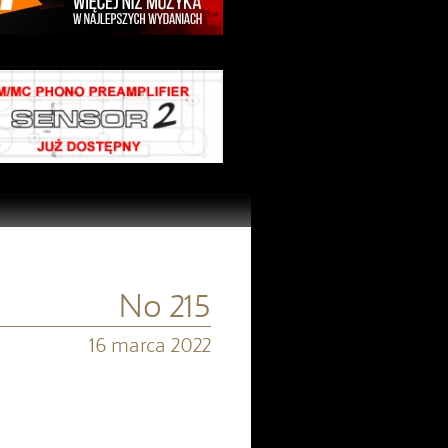
No 215
16 marca 2022