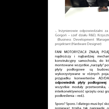
⸜ Inżynierowie odpowiedzialni za
Gorgoń – szef działu R&D, Krzyszt
(Business Development Manager
projektant (Hardware Designer)
FANI MOTORYZACJI ZNAJĄ POJĘC
najdroższy i najbardziej mecha
konstrukcyjny samochodu, do kt
montowane wszystkie „narządy” p
płyty podłogowe są budowan
wykorzystywane w różnych poja
przypadku konwerterów AD/
odpowiednik płyty podłogowej
wszystkie moduły przetwornika, 
interkonektywność sprzętu oraz gra
podkreślenia – red.).
Sporo? Sporo. I dlatego musi być s
ponieważ trzeba tak naprawdę o