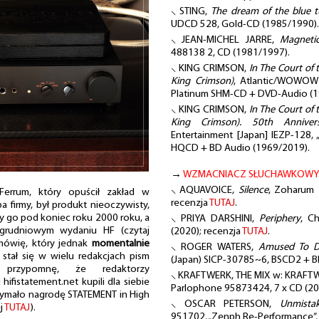
⸜ STING,
The dream of the blue t
UDCD 528, Gold-CD (1985/1990).
⸜ JEAN-MICHEL JARRE,
Magnetic
488138 2, CD (1981/1997).
⸜ KING CRIMSON,
In The Court of
King Crimson)
, Atlantic/WOWOW 
Platinum SHM-CD + DVD-Audio (1
⸜ KING CRIMSON,
In The Court of
King Crimson). 50th Annive
Entertainment [Japan] IEZP-128,
HQCD + BD Audio (1969/2019).
→
WZMACNIACZ SŁUCHAWKOWY
⸜ AQUAVOICE,
Silence
, Zoharum 
errum, który opuścił zakład w
recenzja
TUTAJ
.
ba firmy, był produkt nieoczywisty,
y go pod koniec roku 2000 roku, a
⸜ PRIYA DARSHINI,
Periphery
, C
grudniowym wydaniu HF (czytaj
(2020); recenzja
TUTAJ
.
 mówię, który jednak
momentalnie
⸜ ROGER WATERS,
Amused To D
 stał się w wielu redakcjach pism
(Japan) SICP-30785~6, BSCD2 + Bl
 przypomnę, że redaktorzy
⸜ KRAFTWERK, THE MIX w: KRAFT
ifistatement.net kupili dla siebie
Parlophone 95873424, 7 x CD (20
rzymało nagrodę STATEMENT in High
⸜ OSCAR PETERSON,
Unmistak
j
TUTAJ
).
951702, „Zenph Re-Performance”,