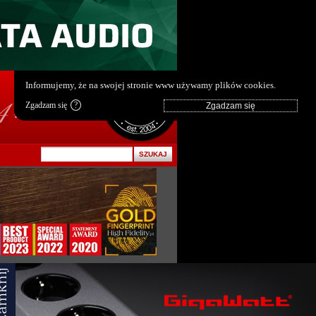
pl
|
en
Informujemy, że na swojej stronie www używamy plików cookies.
Zgadzam się
?