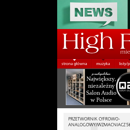
strona główna
muzyka
listy/
PRZETWORNIK CYFROWO-
ANALOGOWY/WZMACNIACZ 