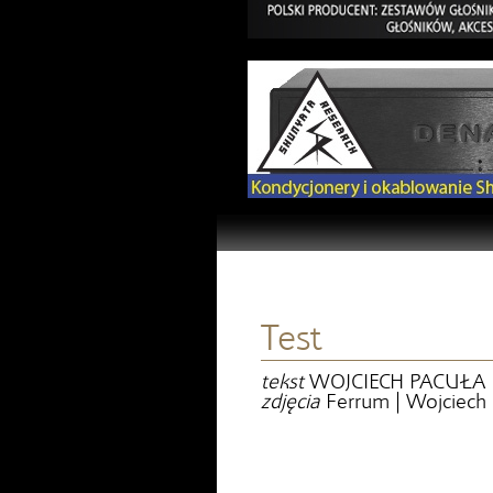
Test
tekst
WOJCIECH PACUŁA
zdjęcia
Ferrum | Wojciech 