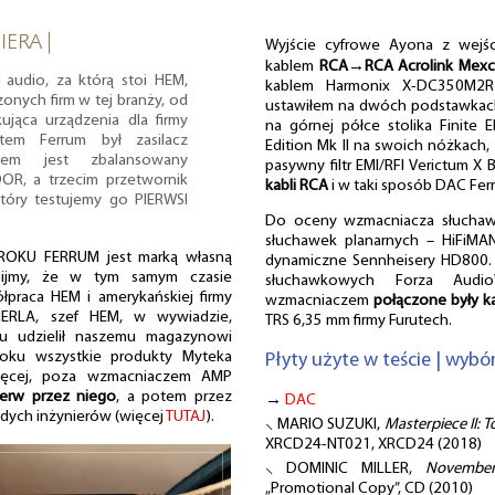
IERA |
Wyjście cyfrowe Ayona z wejśc
kablem
RCA→RCA Acrolink Mexce
 audio, za którą stoi HEM,
kablem Harmonix X-DC350M2R I
zonych firm w tej branży, od
ustawiłem na dwóch podstawkach 
kująca urządzenia dla firmy
na górnej półce stolika Finite
tem Ferrum był zasilacz
Edition Mk II na swoich nóżkach,
tem jest zbalansowany
pasywny filtr EMI/RFI Verictum X 
R, a trzecim przetwornik
kabli RCA
i w taki sposób DAC Fer
tóry testujemy go PIERWSI
Do oceny wzmacniacza słuchaw
słuchawek planarnych – HiFiMA
KU FERRUM jest marką własną
dynamiczne Sennheisery HD800. Pi
nijmy, że w tym samym czasie
słuchawkowych Forza Audi
łpraca HEM i amerykańskiej firmy
wzmacniaczem
połączone były 
RLA, szef HEM, w wywiadzie,
TRS 6,35 mm firmy Furutech.
u udzielił naszemu magazynowi
oku wszystkie produkty Myteka
Płyty użyte w teście | wybó
ięcej, poza wzmacniaczem AMP
ierw przez niego
, a potem przez
→
DAC
dych inżynierów (więcej
TUTAJ
).
⸜ MARIO SUZUKI,
Masterpiece II: 
XRCD24-NT021, XRCD24 (2018)
⸜ DOMINIC MILLER,
Novembe
„Promotional Copy”, CD (2010)