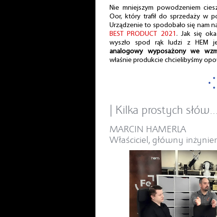
Nie mniejszym powodzeniem cies
Oor, który trafił do sprzedaży w 
Urządzenie to spodobało się nam na
BEST PRODUCT 2021
. Jak się ok
wyszło spod rąk ludzi z HEM 
analogowy wyposażony we wzm
właśnie produkcie chcielibyśmy opo
| Kilka prostych słów
MARCIN HAMERLA
Właściciel, główny inżynier