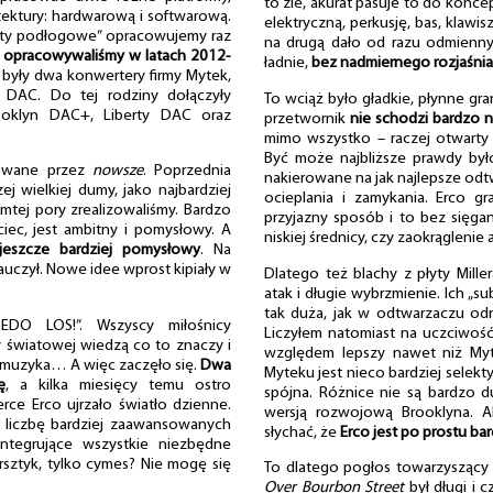
to źle, akurat pasuje to do koncep
ektury: hardwarową i softwarową.
elektryczną, perkusję, bas, klawis
ty podłogowe” opracowujemy raz
na drugą dało od razu odmienn
ę
opracowywaliśmy w latach 2012-
ładnie,
bez nadmiernego rozjaśnian
 były dwa konwertery firmy Mytek,
 DAC. Do tej rodziny dołączyły
To wciąż było gładkie, płynne gra
ooklyn DAC+, Liberty DAC oraz
przetwornik
nie schodzi bardzo n
mimo wszystko – raczej otwarty i 
Być może najbliższe prawdy był
owane przez
nowsze
. Poprzednia
nakierowane na jak najlepsze odt
ej wielkiej dumy, jako najbardziej
ocieplania i zamykania. Erco g
mtej pory zrealizowaliśmy. Bardzo
przyjazny sposób i to bez sięgan
iec, jest ambitny i pomysłowy. A
niskiej średnicy, czy zaokrągleni
jeszcze bardziej pomysłowy
. Na
uczył. Nowe idee wprost kipiały w
Dlatego też blachy z płyty Mille
atak i długie wybrzmienie. Ich „su
tak duża, jak w odtwarzaczu odni
DO LOS!”. Wszyscy miłośnicy
Liczyłem natomiast na uczciwość
y światowej wiedzą co to znaczy i
względem lepszy nawet niż Myt
a muzyka… A więc zaczęło się.
Dwa
Myteku jest nieco bardziej selekt
ę
, a kilka miesięcy temu ostro
spójna. Różnice nie są bardzo d
Serce Erco ujrzało światło dzienne.
wersją rozwojową Brooklyna. A
 liczbę bardziej zaawansowanych
słychać, że
Erco jest po prostu b
 integrujące wszystkie niezbędne
rsztyk, tylko cymes? Nie mogę się
To dlatego pogłos towarzysząc
Over Bourbon Street
był długi i 