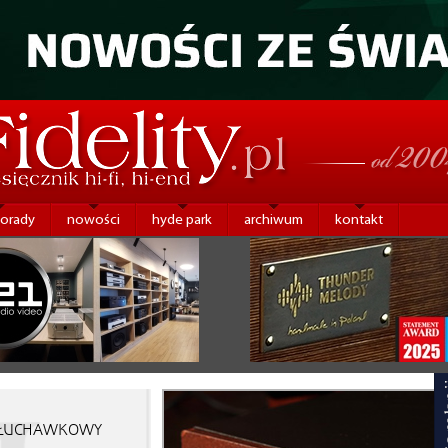
porady
nowości
hyde park
archiwum
kontakt
SŁUCHAWKOWY