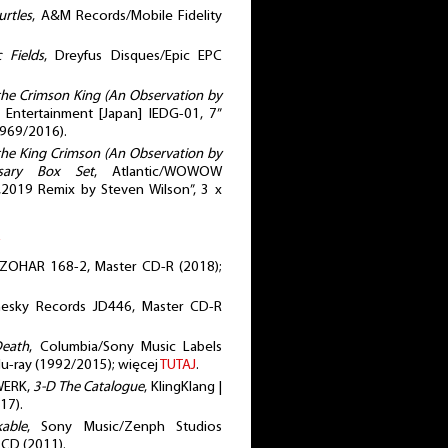
urtles
, A&M Records/Mobile Fidelity
 Fields
, Dreyfus Disques/Epic EPC
 the Crimson King (An Observation by
Entertainment [Japan] IEDG-01, 7”
969/2016).
 the King Crimson (An Observation by
rsary Box Set
, Atlantic/WOWOW
 „2019 Remix by Steven Wilson”, 3 x
ZOHAR 168-2, Master CD-R (2018);
hesky Records JD446, Master CD-R
eath
, Columbia/Sony Music Labels
u-ray (1992/2015); więcej
TUTAJ
.
WERK,
3-D The Catalogue
, KlingKlang |
17).
able
, Sony Music/Zenph Studios
 CD (2011).