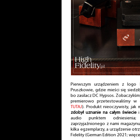
Pierwszym urządzeniem z logo F
Pruszkowie, gdzie mieści się siedzi
bo zasilacz DC Hypsos. Zobaczyliśm
premierowo przetestowaliśmy w 
TUTAJ
). Produkt nieoczywisty, jak
zdobył uznanie na całym świecie
i
audio punktem odniesienia;
zaprzyjaźnionego z nami magazynu h
kilka egzemplarzy, a urządzenie ot
Fidelity (German Edition 2021; więce