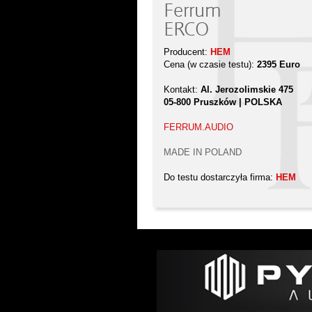
Ferrum
ERCO
Producent:
HEM
Cena (w czasie testu):
2395 Euro
Kontakt:
Al. Jerozolimskie 475
05-800 Pruszków | POLSKA
FERRUM.AUDIO
MADE IN POLAND
Do testu dostarczyła firma:
HEM