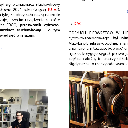
zył się wzmacniacz słuchawkowy
połowie 2021 roku (więcej
TUTAJ
).
 tyle, że otrzymało naszą nagrodę
azuje, trzecim urządzeniem, które
→
DAC
jest ERCO,
przetwornik cyfrowo-
acniacz słuchawkowy
. I o tym
ODSŁUCH PIERWSZEGO W HISTO
wiedzieć tym razem.
cyfrowo-analogowego
był nie
Muzyka płynęła swobodnie, a ja
⁘
anomalie, ani też „osobowość” ur
nijakie, koryguje sygnał po swoj
częścią całości, to znaczy ukła
…
Nigdy nie są to rzeczy oderwane 