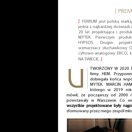
| PREM
⌈
FERRUM jest polską marką
jedna z najbardziej doświadc
20 lat projektująca i produ
MYTEK. Pierwszym produk
HYPSOS. Drugim projek
wzmacniacz słuchawkowy OO
cyfrowo-analogowy ERCO, k
NA ŚWIECIE.
⌋
TWORZONY W 2020 RO
firmy HEM. Przypom
dobiegała końca wspó
MYTEK. MARCIN HAME
którego w 2019 rok
mówił, że począwszy od 2000 r
powstawały w Warszawie. Co w
wszystkie projektowane były najp
sformowany przez niego zespół mło