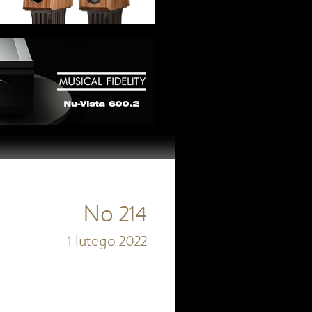
No 214
1 lutego 2022