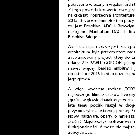
połączone wiecznym węzłem archit
Z tego powodu konwerterowe „pły
na kilka lat. Poprzednią architektur
2015
. Bezpośrednim efektem pracy
to jest Brooklyn ADC i Brooklyn
następnie Manhattan DAC II, Br
Brooklyn Bridge.
Ale czas mija i
nowe
jest zastęp
architektura była przedmiotem nasz
zaawansowany projekt, który do ta
udany. Ale PAWEŁ GORGOŃ, jej ojc
nawet więcej:
bardzo ambitny i 
dodatek od 2015 bardzo dużo się na
jego głowie.
A więc wydałem rozkaz „TORPE
najlepszego filmu z czasów II wojn
„gra” im w głowie charakterystyczn
lata temu pocisk ruszył w drog
przyśpieszył na ostatniej prostej. 
Nowy hardware, oparty o mniejszą
„kości”. Majstersztyk softwarowy
funkcjonalności. A może nie majste
zdecydować…