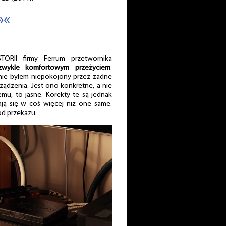
»«
RII firmy Ferrum przetwornika
zwykle komfortowym przeżyciem
.
 nie byłem niepokojony przez żadne
ządzenia. Jest ono konkretne, a nie
emu, to jasne. Korekty te są jednak
dają się w coś więcej niż one same.
od przekazu.