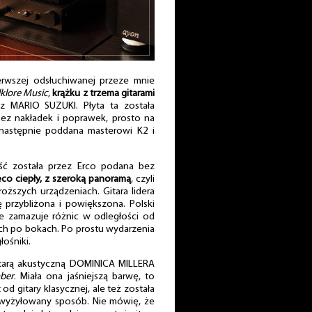
erwszej odsłuchiwanej przeze mnie
lklore Music
,
krążku z trzema gitarami
z MARIO SUZUKI. Płyta ta została
bez nakładek i poprawek, prosto na
następnie poddana masterowi K2 i
ość została przez Erco podana bez
eco ciepły, z szeroką panoramą
, czyli
roższych urządzeniach. Gitara lidera
 przybliżona i powiększona. Polski
ie zamazuje różnic w odległości od
ch po bokach. Po prostu wydarzenia
głośniki.
itarą akustyczną DOMINICA MILLERA
ber
. Miała ona jaśniejszą barwę, to
d gitary klasycznej, ale też została
j wyżyłowany sposób. Nie mówię, że