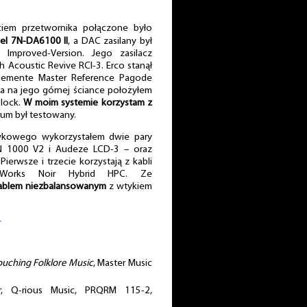
iem przetwornika połączone było
l 7N-DA6100 II
, a DAC zasilany był
mproved-Version. Jego zasilacz
Acoustic Revive RCI-3. Erco stanął
 Elemente Master Reference Pagode
 a na jego górnej ściance położyłem
Block.
W moim systemie korzystam z
rum był testowany.
kowego wykorzystałem dwie pary
N 1000 V2 i Audeze LCD-3 – oraz
erwsze i trzecie korzystają z kabli
oWorks Noir Hybrid HPC. Ze
kablem niezbalansowanym
z wtykiem
r
Touching Folklore Music
, Master Music
r
, Q-rious Music, PRQRM 115-2,