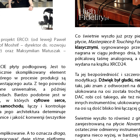
Co świetnie wyszło już przy pi
 projekt ERCO: (od lewej) Paweł
płycie,
Masterpiece II: Touching Fo
of Moshrif – dyrektor ds. rozwoju
klasycznymi
, sygnowanego prze
) oraz Maksymilian Matuszak –
nagrana w ciągu jednego dnia, 
półcalową taśmę analogową, a 
wydana na krążku XRCD24.
IE płyty podłogowej. Jest to
nicznie skomplikowany element
Ta jej bezpośredniość i szczer
órego w procesie produkcji są
modyfikacji.
Dźwięk był gładki, ni
owstającego auta. Z tego powodu
taki, jaki znam z odtworzeń na d
e uniwersalnie, a później
ulokowana na osi została trochę
zdach. Bardzo podobnie jest w
DAC robi coś takiego, ale też n
DA, w których
cyfrowe serce,
innych instrumentów, ulokowany
 samochodu
, łączy i kontroluje
na osi są dość blisko linii łączącej 
a jego architektura determinuje
nice i jakość konwersji (wszystkie
Świetnie wyszło to również z g
zarejestrowaną na płycie
Novem
ostatecznie odmienny instrument o
komplikowanie. A to oznacza
drogo
,
nagrana nieco wyżej, w bardzie
pracować dwie różne platformy,