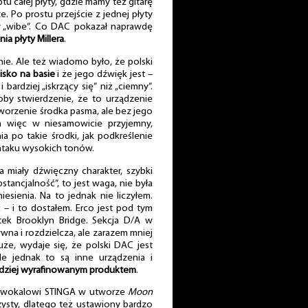
tu całej płyty, gdzie mamy też gitarę
ze. Po prostu przejście z jednej płyty
y „wibe”. Co DAC pokazał naprawdę
ia płyty Millera
.
nie. Ale też wiadomo było, że polski
isko na basie
i że jego dźwięk jest –
bardziej „iskrzący się” niż „ciemny”.
oby stwierdzenie, że to urządzenie
worzenie środka pasma, ale bez jego
ra więc w niesamowicie przyjemny,
ia po takie środki, jak podkreślenie
e ataku wysokich tonów.
ra miały dźwięczny charakter, szybki
bstancjalność”, to jest waga, nie była
esienia. Na to jednak nie liczyłem.
 – i to dostałem. Erco jest pod tym
ek Brooklyn Bridge. Sekcja D/A w
ywna i rozdzielcza, ale zarazem mniej
uże, wydaje się, że polski DAC jest
le jednak to są inne urządzenia i
ardziej wyrafinowanym produktem
.
y wokalowi STINGA w utworze
Moon
czysty, dlatego też ustawiony bardzo