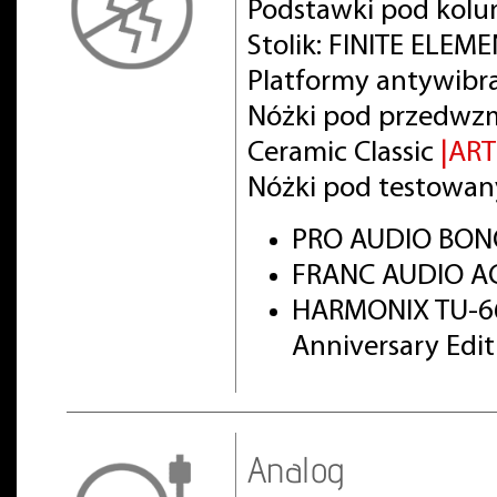
Podstawki pod kolu
Stolik: FINITE ELEM
Platformy antywibr
Nóżki pod przedwz
Ceramic Classic
|AR
Nóżki pod testowan
PRO AUDIO BON
FRANC AUDIO AC
HARMONIX TU-66
Anniversary Edi
Analog