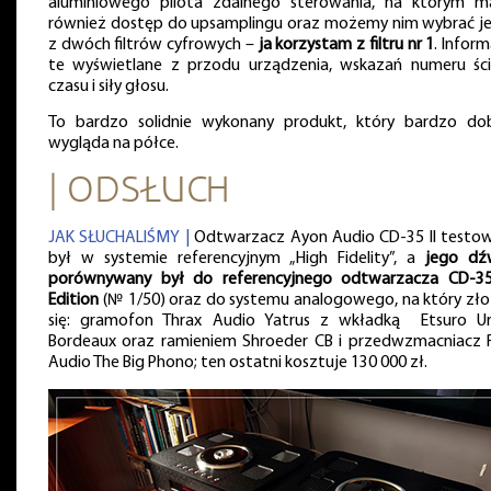
aluminiowego pilota zdalnego sterowania, na którym 
również dostęp do upsamplingu oraz możemy nim wybrać j
z dwóch filtrów cyfrowych –
ja korzystam z filtru nr 1
. Infor
te wyświetlane z przodu urządzenia, wskazań numeru ści
czasu i siły głosu.
To bardzo solidnie wykonany produkt, który bardzo do
wygląda na półce.
| ODSŁUCH
JAK SŁUCHALIŚMY |
Odtwarzacz Ayon Audio CD-35 II testo
był w systemie referencyjnym „High Fidelity”, a
jego dź
porównywany był do referencyjnego odtwarzacza CD-3
Edition
(№ 1/50) oraz do systemu analogowego, na który zło
się: gramofon Thrax Audio Yatrus z wkładką Etsuro Ur
Bordeaux oraz ramieniem Shroeder CB i przedwzmacniacz
Audio The Big Phono; ten ostatni kosztuje 130 000 zł.