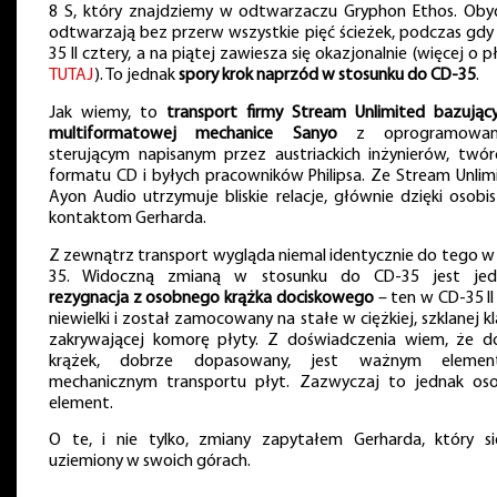
8 S, który znajdziemy w odtwarzaczu Gryphon Ethos. Ob
odtwarzają bez przerw wszystkie pięć ścieżek, podczas gdy
35 II cztery, a na piątej zawiesza się okazjonalnie (więcej o p
TUTAJ
). To jednak
spory krok naprzód w stosunku do CD-35
.
Jak wiemy, to
transport firmy Stream Unlimited bazując
multiformatowej mechanice Sanyo
z oprogramowan
sterującym napisanym przez austriackich inżynierów, twó
formatu CD i byłych pracowników Philipsa. Ze Stream Unlim
Ayon Audio utrzymuje bliskie relacje, głównie dzięki osobi
kontaktom Gerharda.
Z zewnątrz transport wygląda niemal identycznie do tego w
35. Widoczną zmianą w stosunku do CD-35 jest jed
rezygnacja z osobnego krążka dociskowego
– ten w CD-35 II 
niewielki i został zamocowany na stałe w ciężkiej, szklanej kl
zakrywającej komorę płyty. Z doświadczenia wiem, że d
krążek, dobrze dopasowany, jest ważnym elemen
mechanicznym transportu płyt. Zazwyczaj to jednak os
element.
O te, i nie tylko, zmiany zapytałem Gerharda, który si
uziemiony w swoich górach.