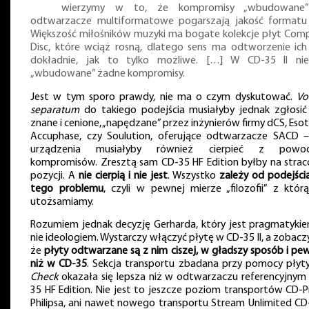
wierzymy w to, że kompromisy „wbudowane
odtwarzacze multiformatowe pogarszają jakość formatu
Większość miłośników muzyki ma bogate kolekcje płyt Com
Disc, które wciąż rosną, dlatego sens ma odtworzenie ich
dokładnie, jak to tylko możliwe. […] W CD-35 II ni
„wbudowane” żadne kompromisy.
Jest w tym sporo prawdy, nie ma o czym dyskutować.
Vo
separatum
do takiego podejścia musiałyby jednak zgłosić
znane i cenione, „napędzane” przez inżynierów firmy dCS, Esote
Accuphase, czy Soulution, oferujące odtwarzacze SACD –
urządzenia musiałyby również cierpieć z powo
kompromisów. Zresztą sam CD-35 HF Edition byłby na strac
pozycji. A
nie cierpią i nie jest
. Wszystko
zależy od podejści
tego problemu
, czyli w pewnej mierze „filozofii” z którą
utożsamiamy.
Rozumiem jednak decyzję Gerharda, który jest pragmatykie
nie ideologiem. Wystarczy włączyć płytę w CD-35 II, a zobacz
że
płyty odtwarzane są z nim ciszej, w gładszy sposób i pew
niż w CD-35
. Sekcja transportu zbadana przy pomocy płyt
Check
okazała się lepsza niż w odtwarzaczu referencyjnym
35 HF Edition. Nie jest to jeszcze poziom transportów CD-P
Philipsa, ani nawet nowego transportu Stream Unlimited CD