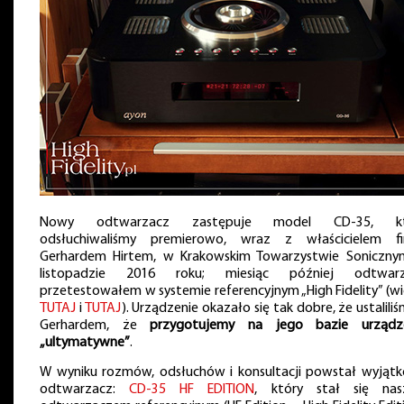
Nowy odtwarzacz zastępuje model CD-35, kt
odsłuchiwaliśmy premierowo, wraz z właścicielem fi
Gerhardem Hirtem, w Krakowskim Towarzystwie Soniczn
listopadzie 2016 roku; miesiąc później odtwarz
przetestowałem w systemie referencyjnym „High Fidelity” (wi
TUTAJ
i
TUTAJ
). Urządzenie okazało się tak dobre, że ustalili
Gerhardem, że
przygotujemy na jego bazie urządz
„ultymatywne”
.
W wyniku rozmów, odsłuchów i konsultacji powstał wyjąt
odtwarzacz:
CD-35 HF EDITION
, który stał się na