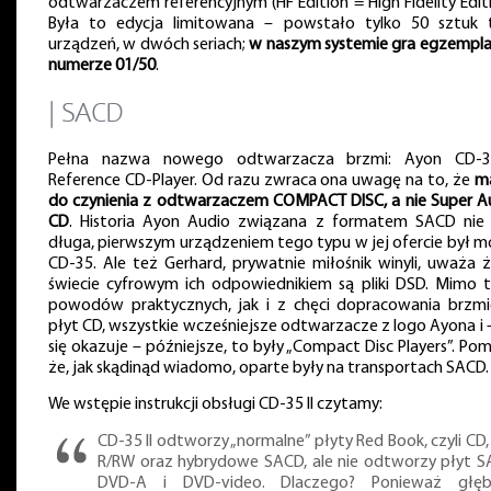
odtwarzaczem referencyjnym (HF Edition = High Fidelity Editi
Była to edycja limitowana – powstało tylko 50 sztuk 
urządzeń, w dwóch seriach;
w naszym systemie gra egzempla
numerze 01/50
.
| SACD
Pełna nazwa nowego odtwarzacza brzmi: Ayon CD-3
Reference CD-Player. Od razu zwraca ona uwagę na to, że
m
do czynienia z odtwarzaczem COMPACT DISC, a nie Super A
CD
. Historia Ayon Audio związana z formatem SACD nie 
długa, pierwszym urządzeniem tego typu w jej ofercie był m
CD-35. Ale też Gerhard, prywatnie miłośnik winyli, uważa 
świecie cyfrowym ich odpowiednikiem są pliki DSD. Mimo t
powodów praktycznych, jak i z chęci dopracowania brzmi
płyt CD, wszystkie wcześniejsze odtwarzacze z logo Ayona i –
się okazuje – późniejsze, to były „Compact Disc Players”. Po
że, jak skądinąd wiadomo, oparte były na transportach SACD.
We wstępie instrukcji obsługi CD-35 II czytamy:
CD-35 II odtworzy „normalne” płyty Red Book, czyli CD,
R/RW oraz hybrydowe SACD, ale nie odtworzy płyt S
DVD-A i DVD-video. Dlaczego? Ponieważ głę