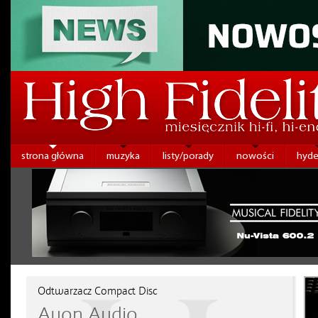
strona główna
muzyka
listy/porady
nowości
hyde
Odtwarzacz Compact Disc
Ayon Audio