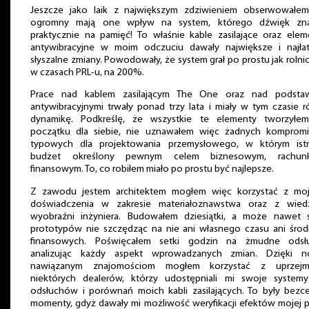
Jeszcze jako laik z największym zdziwieniem obserwowałem
ogromny mają one wpływ na system, którego dźwięk zn
praktycznie na pamięć! To właśnie kable zasilające oraz elem
antywibracyjne w moim odczuciu dawały największe i najłat
słyszalne zmiany. Powodowały, że system grał po prostu jak roln
w czasach PRL-u, na 200%.
Prace nad kablem zasilającym The One oraz nad podsta
antywibracyjnymi trwały ponad trzy lata i miały w tym czasie r
dynamikę. Podkreślę, że wszystkie te elementy tworzyłe
początku dla siebie, nie uznawałem więc żadnych komprom
typowych dla projektowania przemysłowego, w którym istn
budżet określony pewnym celem biznesowym, rachun
finansowym. To, co robiłem miało po prostu być najlepsze.
Z zawodu jestem architektem mogłem więc korzystać z mo
doświadczenia w zakresie materiałoznawstwa oraz z wied
wyobraźni inżyniera. Budowałem dziesiątki, a może nawet s
prototypów nie szczędząc na nie ani własnego czasu ani śro
finansowych. Poświęcałem setki godzin na żmudne odsł
analizując każdy aspekt wprowadzanych zmian. Dzięki 
nawiązanym znajomościom mogłem korzystać z uprzejm
niektórych dealerów, którzy udostępniali mi swoje system
odsłuchów i porównań moich kabli zasilających. To były bezc
momenty, gdyż dawały mi możliwość weryfikacji efektów mojej p