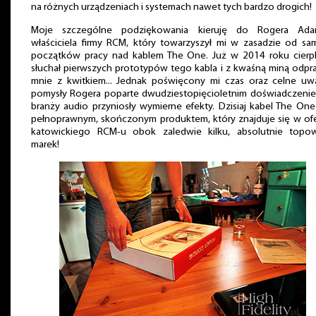
na różnych urządzeniach i systemach nawet tych bardzo drogich!
Moje szczególne podziękowania kieruję do Rogera Ada
właściciela firmy RCM, który towarzyszył mi w zasadzie od sa
początków pracy nad kablem The One. Już w 2014 roku cierpl
słuchał pierwszych prototypów tego kabla i z kwaśną miną odpra
mnie z kwitkiem... Jednak poświęcony mi czas oraz celne uwa
pomysły Rogera poparte dwudziestopięcioletnim doświadczeni
branży audio przyniosły wymierne efekty. Dzisiaj kabel The One
pełnoprawnym, skończonym produktem, który znajduje się w ofe
katowickiego RCM-u obok zaledwie kilku, absolutnie topo
marek!