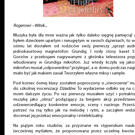
Rogerowi – Witek...
Muzyka była dla mnie ważna jak tylko daleko sięgnę pamięcią! 
byłem dzieckiem upartym i nieugiętym w swoich dążeniach, to w
ośmiu lat dostałem od rodziców swój pierwszy „sprzęt audi
jednokasetowy magnetofon Grundig. I rosły stosy kaset St
Gorzów z przebojami nagrywanymi z głośnika telewizora pop
wbudowany w Grundiga mikrofon. Już wtedy liczyła się jako
mikrofon musiał „odpowiednio” przylegać, a w domu podczas nagr
miało być jak makiem zasiał. Tworzyłem własne miksy i sample.
Pod koniec ósmej klasy zostałem poproszony o „stworzenie” mu
do szkolnej inscenizacji
Dziadów
. To wydarzenie odbiło się na 
moim dalszym życiu. Po raz pierwszy musiałem użyć i potrakt
muzykę jako „obraz” podążający za biegiem akcji przedstawie
odzwierciedlający konkretne emocje, sceny i nastroje. Przest
patrzeć na nią tylko jak na melodię i rytm, a zacząłem widzi
doceniać jej przekaz emocjonalny i intelektualny.
Na piątym roku studiów, za przyznane mi stypendium nau
(wcześniej myślałem, że proponowana przez uczelnię kwota 