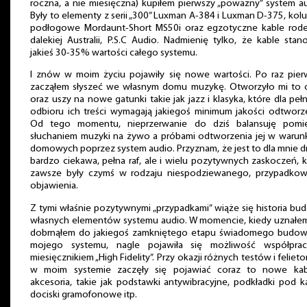
roczna, a nie miesięczna) kupiłem pierwszy „poważny” system au
Były to elementy z serii „300” Luxman A-384 i Luxman D-375, ko
podłogowe Mordaunt-Short MS50i oraz egzotyczne kable rod
dalekiej Australii, P.S.C Audio. Nadmienię tylko, że kable stan
jakieś 30-35% wartości całego systemu.
I znów w moim życiu pojawiły się nowe wartości. Po raz pier
zacząłem słyszeć we własnym domu muzykę. Otworzyło mi to 
oraz uszy na nowe gatunki takie jak jazz i klasyka, które dla pe
odbioru ich treści wymagają jakiegoś minimum jakości odtworze
Od tego momentu, nieprzerwanie do dziś balansuję pomi
słuchaniem muzyki na żywo a próbami odtworzenia jej w warun
domowych poprzez system audio. Przyznam, że jest to dla mnie d
bardzo ciekawa, pełna raf, ale i wielu pozytywnych zaskoczeń, 
zawsze były czymś w rodzaju niespodziewanego, przypadko
objawienia.
Z tymi właśnie pozytywnymi „przypadkami” wiąże się historia bu
własnych elementów systemu audio. W momencie, kiedy uznałem
dobrnąłem do jakiegoś zamkniętego etapu świadomego budow
mojego systemu, nagle pojawiła się możliwość współpra
miesięcznikiem „High Fidelity”. Przy okazji różnych testów i felie
w moim systemie zaczęły się pojawiać coraz to nowe kab
akcesoria, takie jak podstawki antywibracyjne, podkładki pod k
dociski gramofonowe itp.