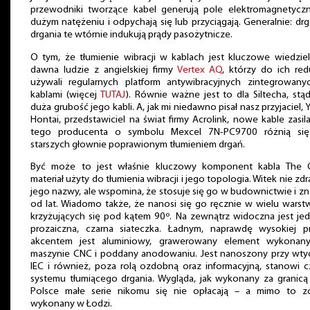
przewodniki tworzące kabel generują pole elektromagnetycz
dużym natężeniu i odpychają się lub przyciągają. Generalnie: drga
drgania te wtórnie indukują prądy pasożytnicze.
O tym, że tłumienie wibracji w kablach jest kluczowe wiedziel
dawna ludzie z angielskiej firmy
Vertex AQ
, którzy do ich red
używali regularnych platform antywibracyjnych zintegrowany
kablami (więcej
TUTAJ
). Równie ważne jest to dla Siltecha, stą
duża grubość jego kabli. A, jak mi niedawno pisał nasz przyjaciel, 
Hontai, przedstawiciel na świat firmy Acrolink, nowe kable zasil
tego producenta o symbolu Mexcel 7N-PC9700 różnią si
starszych głownie poprawionym tłumieniem drgań.
Być może to jest właśnie kluczowy komponent kabla The 
materiał użyty do tłumienia wibracji i jego topologia. Witek nie zd
jego nazwy, ale wspomina, że stosuje się go w budownictwie i z
od lat. Wiadomo także, że nanosi się go ręcznie w wielu warst
krzyżujących się pod kątem 90º. Na zewnątrz widoczna jest jed
prozaiczna, czarna siateczka. Ładnym, naprawdę wysokiej p
akcentem jest aluminiowy, grawerowany element wykonan
maszynie CNC i poddany anodowaniu. Jest nanoszony przy wty
IEC i również, poza rolą ozdobną oraz informacyjną, stanowi c
systemu tłumiącego drgania. Wygląda, jak wykonany za granicą
Polsce małe serie nikomu się nie opłacają – a mimo to zo
wykonany w Łodzi.