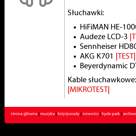
Słuchawki:
HiFiMAN HE-100
Audeze LCD-3
|
Sennheiser HD8
AKG K701
|TEST|
Beyerdynamic DT
Kable słuchawkowe:
|MIKROTEST|
strona główna
|
muzyka
|
listy/porady
|
nowości
|
hyde park
|
archi