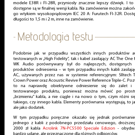
modele E38R i FI-28R, przyniosły znacznie lepszy dźwięk. I to
dostępne są w finalnej wersji kabla. Na zamówienie można zakoń
go wtykiem wysokoprądowym IEC 20 A: Furutech FI-32R. Dost
długości to 1,5 m i 2 m, inne na zamówienie.
Podobnie jak w przypadku wszystkich innych produktów a
testowanych w „High Fidelity”, tak i kabel zasilający AC The One 
WK Audio porównywany był do najlepszych, dostępnych
produktów odniesienia – w tym przypadku innych kabli zasilają
AC, używanych przez nas w systemie referencyjnym: SIltech Tr
Crown Power oraz Acoustic Revive Power Reference Triple-C. Poz
to na naprawdę obiektywne odniesienie się do zalet i
testowanego produktu, ponieważ można mówić po pros
„brzmieniu” kabla, a nie ciągle i na nowo o tym, czym różni si
takiego, czy innego kabla. Elementy porównania występują, to j
ale jako dodatek.
W tym przypadku poręczne okazało się jednak porównani
jednego z kabli z podobnego przedziału cenowego, droższe
2000 zł kabla
Acrolink 7N-PC5500 Speciale Edizion
- obydw
bardzo udane, ale przeznaczone dla różnych odbiorców.