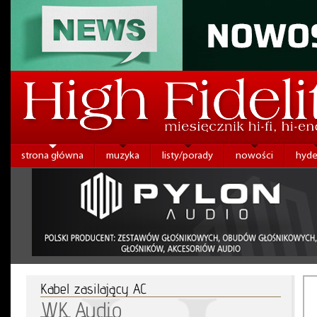
strona główna
muzyka
listy/porady
nowości
hyde
Kabel zasilający AC
WK Audio