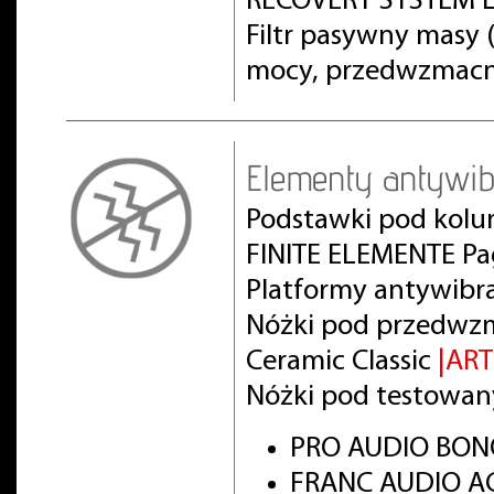
RECOVERY SYSTEM L
Filtr pasywny masy
mocy, przedwzmacn
Elementy antywib
Podstawki pod kolu
FINITE ELEMENTE Pa
Platformy antywibr
Nóżki pod przedwz
Ceramic Classic
|AR
Nóżki pod testowan
PRO AUDIO BON
FRANC AUDIO AC