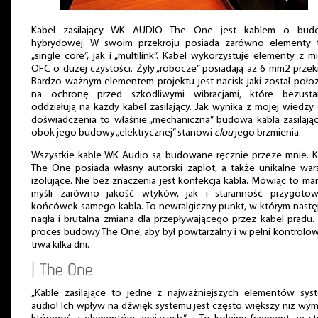
Kabel zasilający WK AUDIO The One jest kablem o bud
hybrydowej. W swoim przekroju posiada zarówno elementy 
„single core”, jak i „multilink”. Kabel wykorzystuje elementy z m
OFC o dużej czystości. Żyły „robocze” posiadają aż 6 mm2 przek
Bardzo ważnym elementem projektu jest nacisk jaki został poło
na ochronę przed szkodliwymi wibracjami, które bezusta
oddziałują na każdy kabel zasilający. Jak wynika z mojej wiedzy
doświadczenia to właśnie „mechaniczna” budowa kabla zasilają
obok jego budowy „elektrycznej” stanowi
clou
jego brzmienia.
Wszystkie kable WK Audio są budowane ręcznie przeze mnie. K
The One posiada własny autorski zaplot, a także unikalne war
izolujące. Nie bez znaczenia jest konfekcja kabla. Mówiąc to m
myśli zarówno jakość wtyków, jak i staranność przygotow
końcówek samego kabla. To newralgiczny punkt, w którym nastę
nagła i brutalna zmiana dla przepływającego przez kabel prądu.
proces budowy The One, aby był powtarzalny i w pełni kontrolow
trwa kilka dni.
| The One
„Kable zasilające to jedne z najważniejszych elementów sys
audio! Ich wpływ na dźwięk systemu jest często większy niż wym