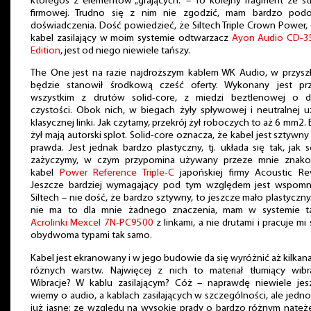
któregoś z elementów „grających.” – To kolejny fragment ze st
firmowej. Trudno się z nim nie zgodzić, mam bardzo pod
doświadczenia. Dość powiedzieć, że Siltech Triple Crown Power, 
kabel zasilający w moim systemie odtwarzacz
Ayon Audio CD-3
Edition
, jest od niego niewiele tańszy.
The One jest na razie najdroższym kablem WK Audio, w przyszł
będzie stanowił środkową cześć oferty. Wykonany jest pr
wszystkim z drutów solid-core, z miedzi beztlenowej o d
czystości. Obok nich, w biegach żyły spływowej i neutralnej u
klasycznej linki. Jak czytamy, przekrój żył roboczych to aż 6 mm2. 
żył mają autorski splot. Solid-core oznacza, że kabel jest sztywny
prawda. Jest jednak bardzo plastyczny, tj. układa się tak, jak 
zażyczymy, w czym przypomina używany przeze mnie znako
kabel
Power Reference Triple-C
japońskiej firmy Acoustic Rev
Jeszcze bardziej wymagający pod tym względem jest wspomn
Siltech – nie dość, że bardzo sztywny, to jeszcze mało plastyczny
nie ma to dla mnie żadnego znaczenia, mam w systemie t
Acrolinki Mexcel 7N-PC9500
z linkami, a nie drutami i pracuje mi 
obydwoma typami tak samo.
Kabel jest ekranowany i w jego budowie da się wyróżnić aż kilkan
różnych warstw. Najwięcej z nich to materiał tłumiący wibra
Wibracje? W kablu zasilającym? Cóż – naprawdę niewiele jes
wiemy o audio, a kablach zasilających w szczególności, ale jedno
już jasne: ze względu na wysokie prądy o bardzo różnym natęże