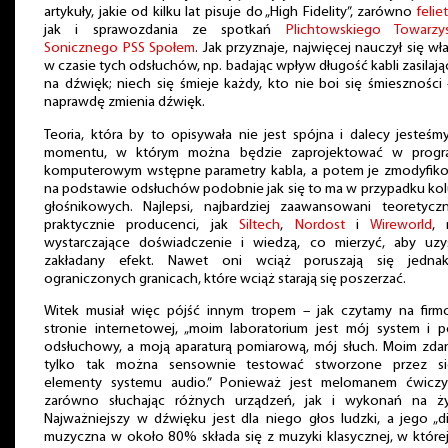
artykuły, jakie od kilku lat pisuje do „High Fidelity”, zarówno
felie
jak i sprawozdania ze spotkań
Plichtowskiego Towarzy
Sonicznego PSS Społem
. Jak przyznaje, najwięcej nauczył się wł
w czasie tych odsłuchów, np. badając wpływ długość kabli zasilaj
na dźwięk; niech się śmieje każdy, kto nie boi się śmieszności
naprawdę zmienia dźwięk.
Teoria, która by to opisywała nie jest spójna i dalecy jesteśm
momentu, w którym można będzie zaprojektować w progr
komputerowym wstępne parametry kabla, a potem je zmodyfik
na podstawie odsłuchów podobnie jak się to ma w przypadku ko
głośnikowych. Najlepsi, najbardziej zaawansowani teoretyczn
praktycznie producenci, jak
Siltech
,
Nordost
i
Wireworld
, 
wystarczające doświadczenie i wiedzą, co mierzyć, aby uzy
zakładany efekt. Nawet oni wciąż poruszają się jedn
ograniczonych granicach, które wciąż starają się poszerzać.
Witek musiał więc pójść innym tropem – jak czytamy na firm
stronie internetowej, „moim laboratorium jest mój system i p
odsłuchowy, a moją aparaturą pomiarową, mój słuch. Moim zda
tylko tak można sensownie testować stworzone przez si
elementy systemu audio.” Ponieważ jest melomanem ćwiczy
zarówno słuchając różnych urządzeń, jak i wykonań na ż
Najważniejszy w dźwięku jest dla niego głos ludzki, a jego „di
muzyczna w około 80% składa się z muzyki klasycznej, w które