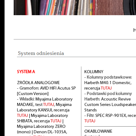
H
SYSTEM A
KOLUMNY
-
Kolumny podstawkowe
:
ŻRÓDŁA ANALOGOWE
Harbeth M40.1 Domestic,
-
Gramofon
: AVID HIFI Acutus SP
recenzja
TUTAJ
[Custom Version]
-
Podstawki pod kolumny
-
Wkładki
: Miyajima Laboratory
Harbeth
: Acoustic Revive
MADAKE, test
TUTAJ
, Miyajima
Custom Series Loudspeaker
Laboratory KANSUI, recenzja
Stands
TUTAJ
| Miyajima Laboratory
-
Filtr
: SPEC RSP-901EX, rece
SHIBATA, recenzja
TUTAJ
|
TUTAJ
Miyajima Laboratory ZERO
OKABLOWANIE
(mono) | Denon DL-103SA,