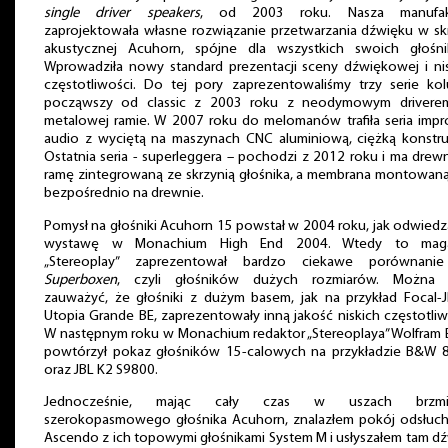
single driver speakers
, od 2003 roku. Nasza manufak
zaprojektowała własne rozwiązanie przetwarzania dźwięku w sk
akustycznej Acuhorn, spójne dla wszystkich swoich głośni
Wprowadziła nowy standard prezentacji sceny dźwiękowej i ni
częstotliwości. Do tej pory zaprezentowaliśmy trzy serie ko
począwszy od classic z 2003 roku z neodymowym drivere
metalowej ramie. W 2007 roku do melomanów trafiła seria imp
audio z wyciętą na maszynach CNC aluminiową, ciężką konstru
Ostatnia seria - superleggera – pochodzi z 2012 roku i ma drew
ramę zintegrowaną ze skrzynią głośnika, a membrana montowaną
bezpośrednio na drewnie.
Pomysł na głośniki Acuhorn 15 powstał w 2004 roku, jak odwied
wystawę w Monachium High End 2004. Wtedy to mag
„Stereoplay” zaprezentował bardzo ciekawe porównanie
Superboxen
, czyli głośników dużych rozmiarów. Można 
zauważyć, że głośniki z dużym basem, jak na przykład Focal-
Utopia Grande BE, zaprezentowały inną jakość niskich częstotliw
W następnym roku w Monachium redaktor „Stereoplaya” Wolfram E
powtórzył pokaz głośników 15-calowych na przykładzie B&W 
oraz JBL K2 S9800.
Jednocześnie, mając cały czas w uszach brzmi
szerokopasmowego głośnika Acuhorn, znalazłem pokój odsłuc
Ascendo z ich topowymi głośnikami System M i usłyszałem tam d