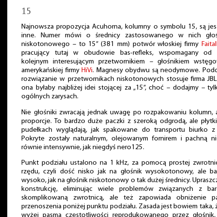
15
Najnowsza propozycja Acuhorna, kolumny o symbolu 15, są je
inne. Numer mówi o średnicy zastosowanego w nich głoś
niskotonowego – to 15” (381 mm) potwór włoskiej firmy
Faita
pracujący tutaj w obudowie bas-refleks, wspomagany od 
kolejnym interesującym przetwornikiem – głośnikiem wstęg
amerykańskiej firmy
HiVi
. Magnesy obydwu są neodymowe. Pod
rozwiązanie w przetwornikach niskotonowych stosuje firma JBL
ona byłaby najbliżej idei stojącej za „15”, choć – dodajmy – ty
ogólnych zarysach.
Nie głośniki zwracają jednak uwagę po rozpakowaniu kolumn, 
proporcje. To bardzo duże paczki z szeroką odgrodą, ale płytk
pudełkach wyglądają, jak spakowane do transportu biurko z 
Pokryte zostały naturalnym, olejowanym fornirem i pachną n
równie intensywnie, jak niegdyś nero125.
Punkt podziału ustalono na 1 kHz, za pomocą prostej zwrotni
rzędu, czyli dość nisko jak na głośnik wysokotonowy, ale b
wysoko, jak na głośnik niskotonowy o tak dużej średnicy. Upraszc
konstrukcję, eliminując wiele problemów związanych z bard
skomplikowaną zwrotnicą, ale też zapowiada obniżenie p
przenoszenia poniżej punktu podziału. Zasada jest bowiem taka, 
wyżej pasma częstotliwości reprodukowanego przez głośnik,