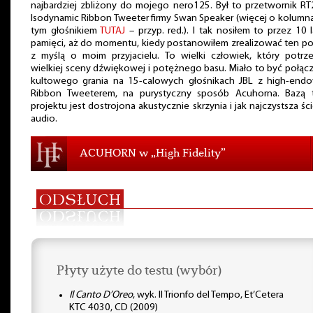
najbardziej zbliżony do mojego nero125. Był to przetwornik R
Isodynamic Ribbon Tweeter firmy Swan Speaker (więcej o kolumn
tym głośnikiem
TUTAJ
– przyp. red.). I tak nosiłem to przez 10 
pamięci, aż do momentu, kiedy postanowiłem zrealizować ten p
z myślą o moim przyjacielu. To wielki człowiek, który potrz
wielkiej sceny dźwiękowej i potężnego basu. Miało to być połąc
kultowego grania na 15-calowych głośnikach JBL z high-end
Ribbon Tweeterem, na purystyczny sposób Acuhorna. Bazą 
projektu jest dostrojona akustycznie skrzynia i jak najczystsza śc
audio.
ACUHORN w „High Fidelity”
Płyty użyte do testu (wybór)
Il Canto D’Oreo
, wyk. Il Trionfo del Tempo, Et’Cetera
KTC 4030, CD (2009)