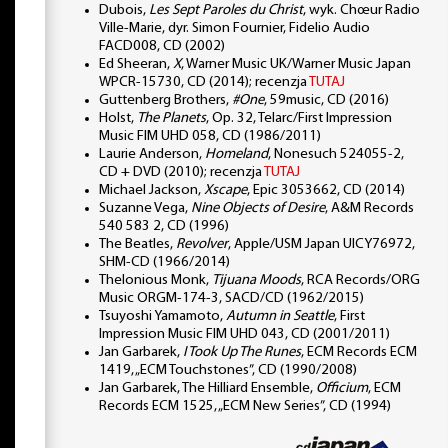
Dubois,
Les Sept Paroles du Christ
, wyk. Chœur Radio
Ville-Marie, dyr. Simon Fournier, Fidelio Audio
FACD008, CD (2002)
Ed Sheeran,
X
, Warner Music UK/Warner Music Japan
WPCR-15730, CD (2014); recenzja
TUTAJ
Guttenberg Brothers,
#One
, 59music, CD (2016)
Holst,
The Planets
, Op. 32, Telarc/First Impression
Music FIM UHD 058, CD (1986/2011)
Laurie Anderson,
Homeland
, Nonesuch 524055-2,
CD + DVD (2010); recenzja
TUTAJ
Michael Jackson,
Xscape
, Epic 3053662, CD (2014)
Suzanne Vega,
Nine Objects of Desire
, A&M Records
540 583 2, CD (1996)
The Beatles,
Revolver
, Apple/USM Japan UICY76972,
SHM-CD (1966/2014)
Thelonious Monk,
Tijuana Moods
, RCA Records/ORG
Music ORGM-174-3, SACD/CD (1962/2015)
Tsuyoshi Yamamoto,
Autumn in Seattle
, First
Impression Music FIM UHD 043, CD (2001/2011)
Jan Garbarek,
I Took Up The Runes
, ECM Records ECM
1419, „ECM Touchstones”, CD (1990/2008)
Jan Garbarek, The Hilliard Ensemble,
Officium
, ECM
Records ECM 1525, „ECM New Series”, CD (1994)