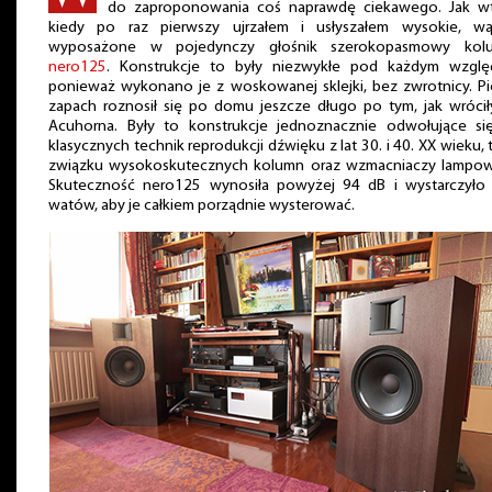
do zaproponowania coś naprawdę ciekawego. Jak wt
kiedy po raz pierwszy ujrzałem i usłyszałem wysokie, wąs
wyposażone w pojedynczy głośnik szerokopasmowy kol
nero125
. Konstrukcje to były niezwykłe pod każdym wzglę
ponieważ wykonano je z woskowanej sklejki, bez zwrotnicy. P
zapach roznosił się po domu jeszcze długo po tym, jak wróci
Acuhorna. Były to konstrukcje jednoznacznie odwołujące si
klasycznych technik reprodukcji dźwięku z lat 30. i 40. XX wieku, t
związku wysokoskutecznych kolumn oraz wzmacniaczy lampow
Skuteczność nero125 wynosiła powyżej 94 dB i wystarczyło 
watów, aby je całkiem porządnie wysterować.