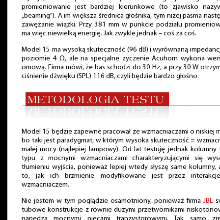
promieniowanie jest bardziej kierunkowe (to zjawisko nazy
„beaming”). A im większa średnica głośnika, tym niżej pasma nast
zawężanie wiązki. Przy 381 mm w punkcie podziału promienio
ma więc niewielką energię. Jak zwykle jednak – coś za coś.
Model 15 ma wysoką skuteczność (96 dB) i wyrównaną impedanc
poziomie 4 Ω, ale na specjalne życzenie Acuhorn wykona wer
omową. Firma mówi, że bas schodzi do 30 Hz, a przy 30 W otrz
ciśnienie dźwięku (SPL) 116 dB, czyli będzie bardzo głośno.
Model 15 będzie zapewne pracował ze wzmacniaczami o niskiej 
bo taki jest paradygmat, w którym wysoka skuteczność = wzmac
małej mocy (najlepiej lampowy). Od lat testuję jednak kolumny
typu z mocnymi wzmacniaczami charakteryzującymi się wys
tłumieniu wyjścia, ponieważ lepiej wtedy słyszę same kolumny, 
to, jak ich brzmienie modyfikowane jest przez interakcj
wzmacniaczem.
Nie jestem w tym poglądzie osamotniony, ponieważ firma
JBL
s
tubowe konstrukcje z równie dużymi przetwornikami niskoton
napędza mocnymi piecami tranzystorowymi. Tak samo zre