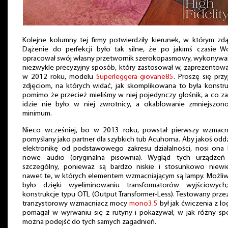
Kolejne kolumny tej firmy potwierdziły kierunek, w którym zdą
Dążenie do perfekcji było tak silne, że po jakimś czasie W
opracował swój własny przetwornik szerokopasmowy, wykonyw
niezwykle precyzyjny sposób, który zastosował w, zaprezento
w 2012 roku, modelu
Superleggera giovane85
. Proszę się przy
zdjęciom, na których widać, jak skomplikowana to była konstru
pomimo że przecież mieliśmy w niej pojedynczy głośnik, a co z
idzie nie było w niej zwrotnicy, a okablowanie zmniejszon
minimum.
Nieco wcześniej, bo w 2013 roku, powstał pierwszy wzmacni
pomyślany jako partner dla szybkich tub Acuhorna. Aby jakoś oddz
elektronikę od podstawowego zakresu działalności, nosi ona
nowe audio (oryginalna pisownia). Wygląd tych urządzeń 
szczególny, ponieważ są bardzo niskie i stosunkowo niewie
nawet te, w których elementem wzmacniającym są lampy. Możli
było dzięki wyeliminowaniu transformatorów wyjściowych
konstrukcje typu OTL (Output Transformer-Less). Testowany prze
tranzystorowy wzmacniacz mocy
mono3.5
był jak ćwiczenia z log
pomagał w wyrwaniu się z rutyny i pokazywał, w jak różny s
można podejść do tych samych zagadnień.