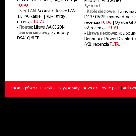
Revive USB-5.0PL (5 m), recenzja
Furutech FT-SWS (R)
TUTAJ
System II
-
Sieć LAN
: Acoustic Revive LAN-
-
Kable sieciowe
: Harmonix 
1.0 PA (kable ) | RLI-1 (filtry),
DC350M2R Improved-Versi
recenzja
TUTAJ
recenzja
TUTAJ
| Oyaide GP
-
Router
: Liksys WAG320N
v2, recenzja
TUTAJ
-
Serwer sieciowy
: Synology
-
Listwa sieciowa
: KBL Soun
DS410j/8 TB
Reference Power Distributo
(v2), recenzja
TUTAJ
strona główna
|
muzyka
|
listy/porady
|
nowości
|
hyde park
|
archi