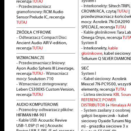
System I
recenzja
TUTAJ
-
Interkonekty
: Siltech TRIPL
-
Przedwzmacniacz
CROWN RCA, czytaj
TUTAJ
|
gramofonowy
: RCM Audio
przedwzmacniacz-końców
Sensor Prelude IC, recenzja
mocy: Acrolink 7N-DA2090
TUTAJ
SPECIALE, recenzja
TUTAJ
ŻRÓDŁA CYFROWE
-
Kable głośnikowe
: Tara La
-
Odtwarzacz Compact Disc
:
Omega Onyx, recenzja
TUTA
Ancient Audio AIR V-edition,
System II
recenzja
TUTAJ
- Interkonekty,
kable
głośnikowe
, kabel sieciowy
WZMACNIACZE
Tellurium Q SILVER DIAMON
-
Przedwzmacniacz liniowy
:
Ayon Audio Spheris III Linestage,
SIEĆ
recenzja
TUTAJ
-
Wzmacniacz
System I
mocy
: Soulution 710
-
Kabel sieciowy
: Acrolink
-
Wzmacniacz zintegrowany
:
Mexcel 7N-PC9500, wszystk
Leben CS300XS Custom Version,
elementy, recenzja
TUTAJ
recenzja
TUTAJ
-
Listwa sieciowa
:
KBL Soun
REFERENCE POWER
AUDIO KOMPUTEROWE
DISTRIBUTOR
(+
Himalaya A
-
Przenośny odtwarzacz plików
:
-
System zasilany z osobnej
HIFIMAN HM-901
gałęzi
: bezpiecznik - kabel
-
Kable USB
: Acoustic Revive
sieciowy Oyaide Tunami Nig
USB-1.0SP (1 m) | Acoustic
m) - gniazdka sieciowe 3 x