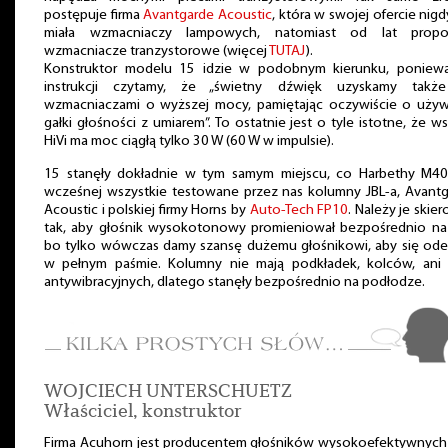
postępuje firma
Avantgarde Acoustic
, która w swojej ofercie nigd
miała wzmacniaczy lampowych, natomiast od lat propo
wzmacniacze tranzystorowe (więcej
TUTAJ
).
Konstruktor modelu 15 idzie w podobnym kierunku, poniew
instrukcji czytamy, że „świetny dźwięk uzyskamy takż
wzmacniaczami o wyższej mocy, pamiętając oczywiście o uży
gałki głośności z umiarem”. To ostatnie jest o tyle istotne, że w
HiVi ma moc ciągłą tylko 30 W (60 W w impulsie).
15 stanęły dokładnie w tym samym miejscu, co Harbethy M40
wcześnej wszystkie testowane przez nas kolumny JBL-a, Avant
Acoustic i polskiej firmy Horns by
Auto-Tech FP10
. Należy je skie
tak, aby głośnik wysokotonowy promieniował bezpośrednio na
bo tylko wówczas damy szansę dużemu głośnikowi, aby się od
w pełnym paśmie. Kolumny nie mają podkładek, kolców, ani 
antywibracyjnych, dlatego stanęły bezpośrednio na podłodze.
WOJCIECH UNTERSCHUETZ
Właściciel, konstruktor
Firma Acuhorn jest producentem głośników wysokoefektywnych