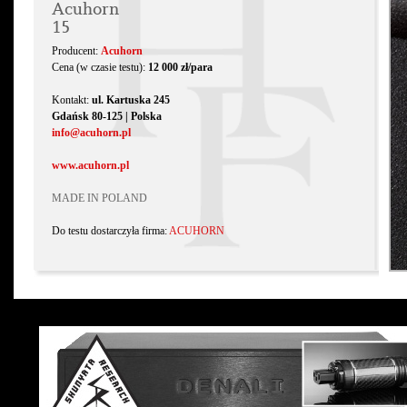
Acuhorn
15
Producent:
Acuhorn
Cena (w czasie testu):
12 000 zł/para
Kontakt:
ul. Kartuska 245
Gdańsk 80-125 | Polska
info@acuhorn.pl
www.acuhorn.pl
MADE IN POLAND
Do testu dostarczyła firma:
ACUHORN