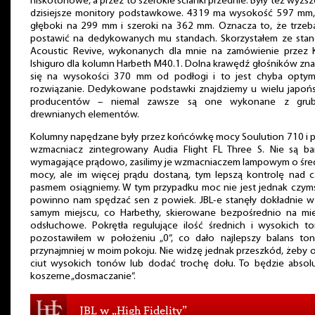
niskotonowe, a przez to szerokie ścianki przednie. Były też wyższ
dzisiejsze monitory podstawkowe. 4319 ma wysokość 597 mm, 
głęboki na 299 mm i szeroki na 362 mm. Oznacza to, że trzeb
postawić na dedykowanych mu standach. Skorzystałem ze sta
Acoustic Revive, wykonanych dla mnie na zamówienie przez 
Ishiguro dla kolumn Harbeth M40.1. Dolna krawędź głośników zna
się na wysokości 370 mm od podłogi i to jest chyba optym
rozwiązanie. Dedykowane podstawki znajdziemy u wielu japońs
producentów – niemal zawsze są one wykonane z grub
drewnianych elementów.
Kolumny napędzane były przez końcówkę mocy Soulution 710 i p
wzmacniacz zintegrowany Audia Flight FL Three S. Nie są ba
wymagające prądowo, zasilimy je wzmacniaczem lampowym o śred
mocy, ale im więcej prądu dostaną, tym lepszą kontrolę nad c
pasmem osiągniemy. W tym przypadku moc nie jest jednak czymś
powinno nam spędzać sen z powiek. JBL-e stanęły dokładnie w
samym miejscu, co Harbethy, skierowane bezpośrednio na mie
odsłuchowe. Pokrętła regulujące ilość średnich i wysokich t
pozostawiłem w położeniu „0”, co dało najlepszy balans tona
przynajmniej w moim pokoju. Nie widzę jednak przeszkód, żeby 
ciut wysokich tonów lub dodać trochę dołu. To będzie absolu
koszerne „dosmaczanie”.
JBL w „High Fidelity”