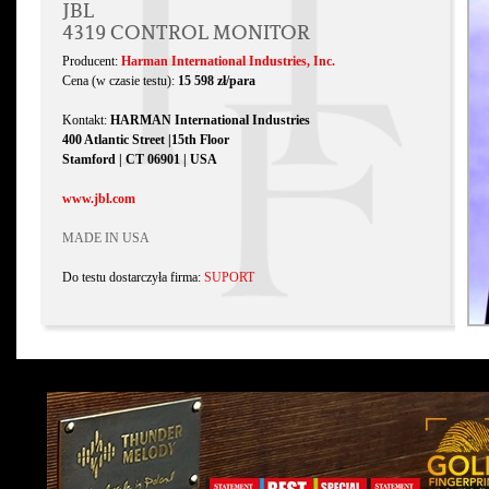
JBL
4319 CONTROL MONITOR
Producent:
Harman International Industries, Inc.
Cena (w czasie testu):
15 598 zł/para
Kontakt:
HARMAN International Industries
400 Atlantic Street |15th Floor
Stamford | CT 06901 | USA
www.jbl.com
MADE IN USA
Do testu dostarczyła firma:
SUPORT