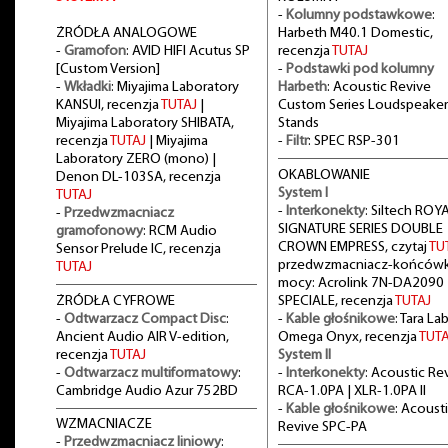
-
Kolumny podstawkowe
:
ŻRÓDŁA ANALOGOWE
Harbeth M40.1 Domestic,
-
Gramofon
: AVID HIFI Acutus SP
recenzja
TUTAJ
[Custom Version]
-
Podstawki pod kolumny
-
Wkładki
: Miyajima Laboratory
Harbeth
: Acoustic Revive
KANSUI, recenzja
TUTAJ
|
Custom Series Loudspeaker
Miyajima Laboratory SHIBATA,
Stands
recenzja
TUTAJ
| Miyajima
-
Filtr
: SPEC RSP-301
Laboratory ZERO (mono) |
OKABLOWANIE
Denon DL-103SA, recenzja
System I
TUTAJ
-
Interkonekty
: Siltech ROY
-
Przedwzmacniacz
SIGNATURE SERIES DOUBLE
gramofonowy
: RCM Audio
CROWN EMPRESS, czytaj
TU
Sensor Prelude IC, recenzja
przedwzmacniacz-końców
TUTAJ
mocy: Acrolink 7N-DA2090
ŻRÓDŁA CYFROWE
SPECIALE, recenzja
TUTAJ
-
Odtwarzacz Compact Disc
:
-
Kable głośnikowe
: Tara La
Ancient Audio AIR V-edition,
Omega Onyx, recenzja
TUTA
recenzja
TUTAJ
System II
-
Odtwarzacz multiformatowy
:
-
Interkonekty
: Acoustic Re
Cambridge Audio Azur 752BD
RCA-1.0PA | XLR-1.0PA II
-
Kable głośnikowe
: Acoust
WZMACNIACZE
Revive SPC-PA
-
Przedwzmacniacz liniowy
: