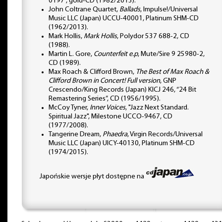
0197”, gold-CD (1982/2013).
John Coltrane Quartet,
Ballads
, Impulse!/Universal
Music LLC (Japan) UCCU-40001, Platinum SHM-CD
(1962/2013).
Mark Hollis,
Mark Hollis
, Polydor 537 688-2, CD
(1988).
Martin L. Gore,
Counterfeit e.p
, Mute/Sire 9 25980-2,
CD (1989).
Max Roach & Clifford Brown,
The Best of Max Roach &
Clifford Brown in Concert! Full version
, GNP
Crescendo/King Records (Japan) KICJ 246, “24 Bit
Remastering Series”, CD (1956/1995).
McCoy Tyner,
Inner Voices
, "Jazz Next Standard.
Spiritual Jazz", Milestone UCCO-9467, CD
(1977/2008).
Tangerine Dream,
Phaedra
, Virgin Records/Universal
Music LLC (Japan) UICY-40130, Platinum SHM-CD
(1974/2015).
Japońskie wersje płyt dostępne na