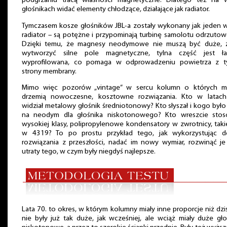
podgrzaniu tracą własności magnetyczne. Dlatego też na w
głośnikach widać elementy chłodzące, działające jak radiator.
Tymczasem kosze głośników JBL-a zostały wykonany jak jeden w
radiator – są potężne i przypominają turbinę samolotu odrzuto
Dzięki temu, że magnesy neodymowe nie muszą być duże, 
wytworzyć silne pole magnetyczne, tylna część jest ła
wyprofilowana, co pomaga w odprowadzeniu powietrza z ty
strony membrany.
Mimo więc pozorów „vintage” w sercu kolumn o których 
drzemią nowoczesne, kosztowne rozwiązania. Kto w latach
widział metalowy głośnik średniotonowy? Kto słyszał i kogo było
na neodym dla głośnika niskotonowego? Kto wreszcie stos
wysokiej klasy, polipropylenowe kondensatory w zwrotnicy, taki
w 4319? To po prostu przykład tego, jak wykorzystując d
rozwiązania z przeszłości, nadać im nowy wymiar, rozwinąć je
utraty tego, w czym były niegdyś najlepsze.
Lata 70. to okres, w którym kolumny miały inne proporcje niż dzis
nie były już tak duże, jak wcześniej, ale wciąż miały duże gło