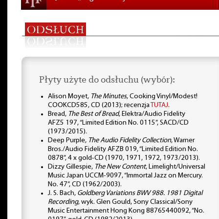
Płyty użyte do odsłuchu (wybór):
Alison Moyet,
The Minutes
, Cooking Vinyl/Modest!
COOKCD585, CD (2013); recenzja
TUTAJ
.
Bread,
The Best of Bread
, Elektra/Audio Fidelity
AFZ5 197, “Limited Edition No. 0115”, SACD/CD
(1973/2015).
Deep Purple,
The Audio Fidelity Collection
, Warner
Bros./Audio Fidelity AFZB 019, “Limited Edition No.
0878”, 4 x gold-CD (1970, 1971, 1972, 1973/2013).
Dizzy Gillespie,
The New Content
, Limelight/Universal
Music Japan UCCM-9097, “Immortal Jazz on Mercury.
No. 47”, CD (1962/2003).
J. S. Bach,
Goldberg Variations BWV 988. 1981 Digital
Recording
, wyk. Glen Gould, Sony Classical/Sony
Music Entertainment Hong Kong 88765440092, “No.