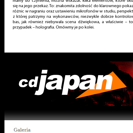
mamy do czynienia, można wskazać kilka elementów, które skła
się na jego przekaz. To: znakomita zdolność do klarownego poka
różnic w nagraniu oraz ustawieniu mikrofonów w studiu, perspek
z której patrzymy na wykonawców, niezwykle dobrze kontrolo
bas, jak również niebywała scena dźwiękowa, a właściwie – to
przypadek – holografia. Omówmy je po kolei.