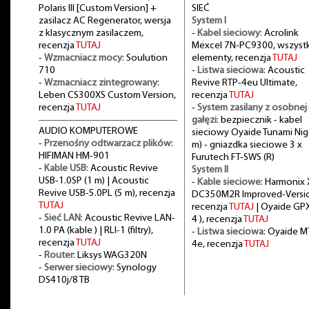
Polaris III [Custom Version] +
SIEĆ
zasilacz AC Regenerator, wersja
System I
z klasycznym zasilaczem,
-
Kabel sieciowy
: Acrolink
recenzja
TUTAJ
Mexcel 7N-PC9300, wszystk
-
Wzmacniacz mocy
: Soulution
elementy, recenzja
TUTAJ
710
-
Listwa sieciowa
: Acoustic
-
Wzmacniacz zintegrowany
:
Revive RTP-4eu Ultimate,
Leben CS300XS Custom Version,
recenzja
TUTAJ
recenzja
TUTAJ
-
System zasilany z osobnej
gałęzi
: bezpiecznik - kabel
AUDIO KOMPUTEROWE
sieciowy Oyaide Tunami Nig
-
Przenośny odtwarzacz plików
:
m) - gniazdka sieciowe 3 x
HIFIMAN HM-901
Furutech FT-SWS (R)
-
Kable USB
: Acoustic Revive
System II
USB-1.0SP (1 m) | Acoustic
-
Kable sieciowe
: Harmonix 
Revive USB-5.0PL (5 m), recenzja
DC350M2R Improved-Versi
TUTAJ
recenzja
TUTAJ
| Oyaide GPX
-
Sieć LAN
: Acoustic Revive LAN-
4 ), recenzja
TUTAJ
1.0 PA (kable ) | RLI-1 (filtry),
-
Listwa sieciowa
: Oyaide M
recenzja
TUTAJ
4e, recenzja
TUTAJ
-
Router
: Liksys WAG320N
-
Serwer sieciowy
: Synology
DS410j/8 TB