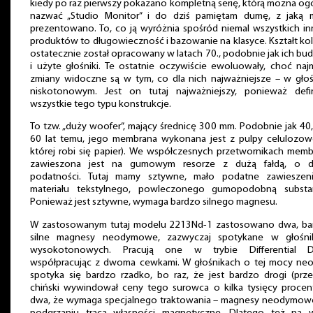
kiedy po raz pierwszy pokazano kompletną serię, którą można og
nazwać „Studio Monitor” i do dziś pamiętam dumę, z jaką m
prezentowano. To, co ją wyróżnia spośród niemal wszystkich i
produktów to długowieczność i bazowanie na klasyce. Kształt k
ostatecznie został opracowany w latach 70., podobnie jak ich b
i użyte głośniki. Te ostatnie oczywiście ewoluowały, choć naj
zmiany widoczne są w tym, co dla nich najważniejsze – w głoś
niskotonowym. Jest on tutaj najważniejszy, ponieważ defin
wszystkie tego typu konstrukcje.
To tzw. „duży woofer”, mający średnicę 300 mm. Podobnie jak 40,
60 lat temu, jego membrana wykonana jest z pulpy celulozowe
której robi się papier). We współczesnych przetwornikach mem
zawieszona jest na gumowym resorze z dużą fałdą, o d
podatności. Tutaj mamy sztywne, mało podatne zawieszen
materiału tekstylnego, powleczonego gumopodobną substan
Ponieważ jest sztywne, wymaga bardzo silnego magnesu.
W zastosowanym tutaj modelu 2213Nd-1 zastosowano dwa, ba
silne magnesy neodymowe, zazwyczaj spotykane w głośni
wysokotonowych. Pracują one w trybie Differential Dr
współpracując z dwoma cewkami. W głośnikach o tej mocy ne
spotyka się bardzo rzadko, bo raz, że jest bardzo drogi (prz
chiński wywindował ceny tego surowca o kilka tysięcy procent
dwa, że wymaga specjalnego traktowania – magnesy neodymow