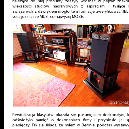
należące do niej produkty zdążyły wrosnąć w pejzaż znakom
większości studiów nagraniowych z aspiracjami i tysiące l
związanych z dźwiękiem mogło te informacje zweryfikować. JBL
serią już nic nie MUSI, co najwyżej MOŻE.
Rewitalizacja klasyków okazała się posunięciem doskonałym, k
odświeżyło pamięć o dokonaniach firmy i przyniosło jej s
pieniędzy. Tak się składa, że byłem w Berlinie, podczas wystawy