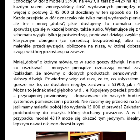
Schodząc w dół z modelu S3900 na 4429, a teraz z 4429 na 431
każdym razem zmniejszaliśmy ilość wydawanych pieniędzy m
więcej o połowę. Z 45 000 zł doszliśmy w ten sposób do 16 
Każde przejście w dół oznaczało nie tylko mniej wydanych pieni
ale też i mniej „dobra”, jakie dostajemy. To normalna zas
sprawdzająca się w każdej branży, także audio. Wyłamujące się z
schematu wyjątki tylko ją potwierdzają, ponieważ działają zwykle
klasycznym obiegiem (ze sprzedażą bezpośrednią), albo s
maleńkie przedsięwzięcia, obliczone na niszę, w której dobrz
czują i w której pozostaną na zawsze.
Mniej „dobra” o którym mówię, to w audio gorszy dźwięk. I nie m
co oszukiwać – mniejsze pieniądze oznaczają niemal za
(zakładam, że mówimy o dobrych produktach, sensownych f
słabszy dźwięk. Powiedzmy więc od razu, że to, co usłyszałem
gorsze niż to, co dostałem niegdyś zarówno z S3900, jak i 4
Można to jednak mieć głęboko w d…e. Kupujemy przecież produk
a przynajmniej powinniśmy – dopasowane do naszych budże
systemów, pomieszczeń i potrzeb. Nie rzucimy się przecież na S
jeśli mamy maleńki pokój i do wydania 15 000 zł, prawda? Zakłada
podchodzimy do muzyki, której słuchamy poważnie. A w t
przypadku model 4319 może się okazać tym jedynym, idealn
lepszym nawet niż jego drożsi kuzyni.