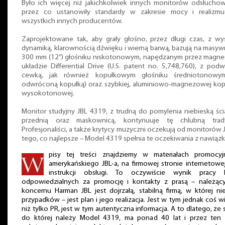
Było ich więcej niż jakichkolwiek innych monitorów odsłuchow
przez co ustanowiły standardy w zakresie mocy i realizmu
wszystkich innych producentów.
Zaprojektowane tak, aby grały głośno, przez długi czas, z wy
dynamiką, klarownością dźwięku i wierną barwą, bazują na masy
300 mm (12”) głośniku niskotonowym, napędzanym przez magne
układzie Differential Drive (U.S. patent no. 5,748,760), z pod
cewką, jak również kopułkowym głośniku średniotonowy
odwróconą kopułką) oraz szybkiej, aluminiowo-magnezowej kop
wysokotonowej.
Monitor studyjny JBL 4319, z trudną do pomylenia niebieską śc
przednią oraz maskownicą, kontynuuje tę chlubną trady
Profesjonaliści, a także krytycy muzyczni oczekują od monitorów 
tego, co najlepsze – Model 4319 spełnia te oczekiwania z nawiązk
pisy tej treści znajdziemy w materiałach promocyj
amerykańskiego JBL-a, na firmowej stronie internetowe
instrukcji obsługi. To oczywiście wynik pracy l
odpowiedzialnych za promocję i kontakty z prasą – należąc
koncernu Harman JBL jest dojrzałą, stabilną firmą, w której n
przypadków – jest plan i jego realizacja. Jest w tym jednak coś w
niż tylko PR, jest w tym autentyczna informacja. A to dlatego, że s
do której należy Model 4319, ma ponad 40 lat i przez ten 