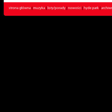
strona główna
|
muzyka
|
listy/porady
|
nowości
|
hyde park
|
archi