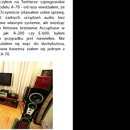
zyłem na Twitterze szpiegowskie
modelu A-70 - od razu wiedziałem, że
 Oczywiście zdawałem sobie sprawę,
ć żadnych urządzeń audio bez
j we własnym systemie, ale wiedząc
o firmowe brzmienie Accuphase w
h jak: A-200 czy E-600, byłem
przypadku jest niewielkie. Nie
 udałem się więc do dystrybutora,
łowie kwietnia stałem się jednym z
 A-70.