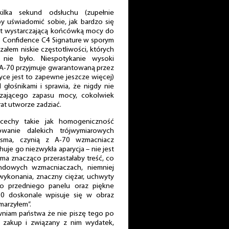
ilka sekund odsłuchu (zupełnie
y uświadomić sobie, jak bardzo się
est wystarczającą końcówką mocy do
 Confidence C4 Signature w sporym
załem niskie częstotliwości, których
nie było. Niespotykanie wysoki
a A-70 przyjmuje gwarantowaną przez
yce jest to zapewne jeszcze więcej)
 głośnikami i sprawia, że nigdy nie
zającego zapasu mocy, cokolwiek
at utworze zadziać.
cechy takie jak homogeniczność
wanie dalekich trójwymiarowych
asma, czynią z A-70 wzmacniacz
uje go niezwykła aparycja – nie jest
ma znacząco przerastałaby treść, co
ndowych wzmacniaczach, niemniej
 wykonania, znaczny ciężar, uchwyty
 przedniego panelu oraz piękne
0 doskonale wpisuje się w obraz
marzyłem”.
wniam państwa że nie piszę tego po
zakup i związany z nim wydatek,