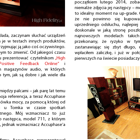
początkiem lutego 2014, zobac
niemalże zdjęcia jej następcy – 
to idealny moment na up-grade.
że nie powinno się kupowa
uprzedniego odsłuchu, najlepie
doskonale w jaką stronę poszł
kłada, zaczynam słuchać urządzeń
najnowszych modelach takic
m je w testach innych produktów,
przekonany, że ryzyko w tym 
rzyjmując ją jako coś oczywistego.
zastanawiając się zbyt długo,
bym to zmienić. Od jakiegoś czasu
wpłaciłem zaliczkę, i już w po
azu prezentować czytelnikom
„High
pierwszych na świecie posiadaczy
Positive Feedback Online”
i
ich magazynów audio, w których
tym, jak są dobre i jak wiele dla
między palcami – jak parę lat temu
ja referencja, a teraz Accuphase
ońcówka mocy, za pomocą której od
ki u Tomka w czasie spotkań
cznego. Mój wzmacniacz to już
go następca, model 711, z którym
ć, jednak wzmacniacz Accuphase’a