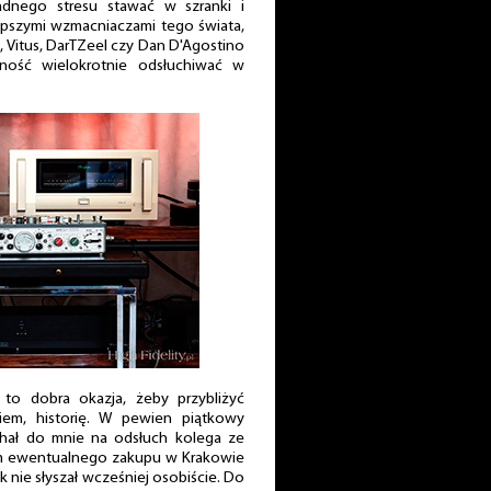
nego stresu stawać w szranki i
epszymi wzmacniaczami tego świata,
, Vitus, DarTZeel czy Dan D'Agostino
mność wielokrotnie odsłuchiwać w
to dobra okazja, żeby przybliżyć
em, historię. W pewien piątkowy
chał do mnie na odsłuch kolega ze
em ewentualnego zakupu w Krakowie
 nie słyszał wcześniej osobiście. Do