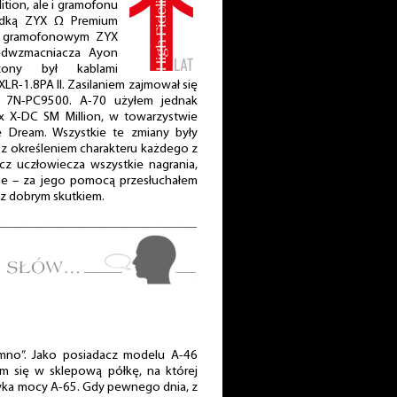
tion, ale i gramofonu
adką ZYX Ω Premium
m gramofonowym ZYX
zedwzmacniacza Ayon
zony był kablami
LR-1.8PA II. Zasilaniem zajmował się
l 7N-PC9500. A-70 użyłem jednak
x X-DC SM Million, w towarzystwie
te Dream. Wszystkie te zmiany były
 z określeniem charakteru każdego z
cz uczłowiecza wszystkie nagrania,
wne – za jego pomocą przesłuchałem
, z dobrym skutkiem.
mno”. Jako posiadacz modelu A-46
m się w sklepową półkę, na której
ńcówka mocy A-65. Gdy pewnego dnia, z