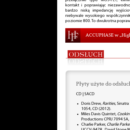
przełączniki typu MOS-FET, eli
kontakt i poprawiając niezawodnoś
bardzo niską impedancję wyjścio
niebywale wysokiego współczynnika 
poziomie 800. To dwukrotna popraw
ACCUPHASE w „High 
Płyty użyte do odsłuc
CD | SACD
Doris Drew,
Rarities
, Sinatr
1054, CD (2012).
Miles Davis Quintet,
Cookin
Productions CPRJ 7094 SA
Charlie Parker,
Charlie Parke
UCCV-9478, „David Stone Ma