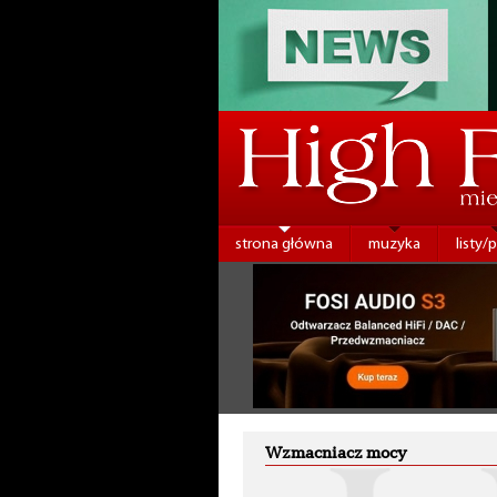
strona główna
muzyka
listy/
Wzmacniacz mocy