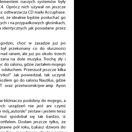
lementem naszych systemów były
4. Oprócz nich używał on jeszcze
z odtwarzacza CD marki Accuphase.
ie), że idealnie będzie posłuchać go
ych i na przypadkowych głośnikach,
 identycznych jak posiadane przez
a godzin, choć w zasadzie już po
a był przekonany co do słuszności
 nad ranem, ale już po około trzech
zana na dole muzyka. Trochę zły i
ęc do salonu, gdzie zastałem mojego
odsłuchem. Przerzucił jeszcze kilka
stko!”. Jak powiedział, tak uczynił.
iozłem go do salonu Nautilus, gdzie
-T oraz przetwornik/pre-amp Ayon
taw bliźniaczo podobny do mojego, a
ch urządzeń nie jest ani czymś
 mój „autorski” zestaw i jestem teraz
uś spodobał się tak bardzo, iż
ortfelem. Dodam jeszcze tylko, że
prawie pół roku, Łukasz dzwoni do