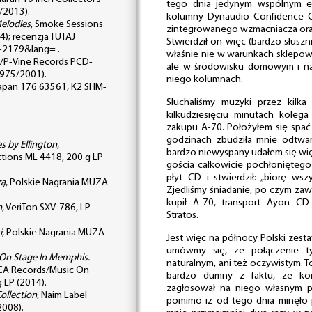
tego dnia jedynym wspólnym e
/2013).
kolumny Dynaudio Confidence C
elodies
, Smoke Sessions
zintegrowanego wzmacniacza ora
); recenzja TUTAJ
Stwierdził on więc (bardzo słuszn
n-2179&lang= .
właśnie nie w warunkach sklepow
s/P-Vine Records PCD-
ale w środowisku domowym i na
1975/2001).
niego kolumnach.
apan 176 63561, K2 SHM-
Słuchaliśmy muzyki przez kilk
kilkudziesięciu minutach koleg
zakupu A-70. Położyłem się spać
godzinach zbudziła mnie odtwar
s by Ellington
,
bardzo niewyspany udałem się wi
tions ML 4418, 200 g LP
gościa całkowicie pochłoniętego 
płyt CD i stwierdził: „biorę wszy
zą
, Polskie Nagrania MUZA
Zjedliśmy śniadanie, po czym zaw
kupił A-70, transport Ayon CD
n
, VeriTon SXV-786, LP
Stratos.
i
, Polskie Nagrania MUZA
Jest więc na północy Polski zes
umówmy się, że połączenie ty
 On Stage In Memphis.
naturalnym, ani też oczywistym. To
RCA Records/Music On
bardzo dumny z faktu, że kom
 LP (2014).
zagłosował na niego własnym p
ollection
, Naim Label
pomimo iż od tego dnia minęło 
2008).