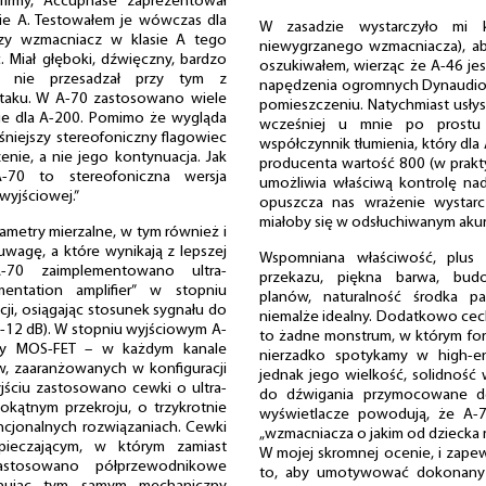
firmy, Accuphase zaprezentował
ie A. Testowałem je wówczas dla
W zasadzie wystarczyło mi k
szy wzmacniacz w klasie A tego
niewygrzanego wzmacniacza), ab
 Miał głęboki, dźwięczny, bardzo
oszukiwałem, wierząc że A-46 j
k, nie przesadzał przy tym z
napędzenia ogromnych Dynaudio
ataku. W A-70 zastosowano wiele
pomieszczeniu. Natychmiast usłys
e dla A-200. Pomimo że wygląda
wcześniej u mnie po prostu 
niejszy stereofoniczny flagowiec
współczynnik tłumienia, który dl
enie, a nie jego kontynuacja. Jak
producenta wartość 800 (w prakt
-70 to stereofoniczna wersja
umożliwia właściwą kontrolę nad
yjściowej.”
opuszcza nas wrażenie wystarc
miałoby się w odsłuchiwanym akur
ametry mierzalne, w tym również i
uwagę, a które wynikają z lepszej
Wspomniana właściwość, plus 
A-70 zaimplementowano ultra-
przekazu, piękna barwa, budo
mentation amplifier” w stopniu
planów, naturalność środka p
ji, osiągając stosunek sygnału do
niemalże idealny. Dodatkowo cech
-12 dB). W stopniu wyjściowym A-
to żadne monstrum, w którym for
cy MOS-FET – w każdym kanale
nierzadko spotykamy w high-e
ów, zaaranżowanych w konfiguracji
jednak jego wielkość, solidność
yjściu zastosowano cewki o ultra-
do dźwigania przymocowane do
kątnym przekroju, o trzykrotnie
wyświetlacze powodują, że A-7
cjonalnych rozwiązaniach. Cewki
„wzmacniacza o jakim od dziecka 
ieczającym, w którym zamiast
W mojej skromnej ocenie, i zape
astosowano półprzewodnikowe
to, aby umotywować dokonany 