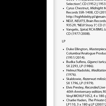
Selection”, CD (1952 | 1953
Cyrus Chestnut,
Midnight M
Records SSR-1408, CD (2014
http://highfidelity.pl/@mai
NEU!,
NEU!75
, Brain Record
93529, “NEU! Story 3”, CD (
Vangelis,
Spiral
, RCA/BMG J
CD (1977/2008).
LP
Duke Ellington,
Masterpiece
Columbia/Analogue Produc
(1951/2014).
Budka Suflera,
Giganci tańc
SX 2293, LP (1986).
Helmut Nadolski,
Meditatio
(1976).
Skaldowie,
Rezerwat miłośc
SX 1796, LP (1979).
Elvis Presley,
Recorded Live
40th Anniversary edition
, 
Vinyl MOVLP1052, 4 x 180 g
Charlie Haden,
The Private C
LP110, 3 x 180 g LP (2007/