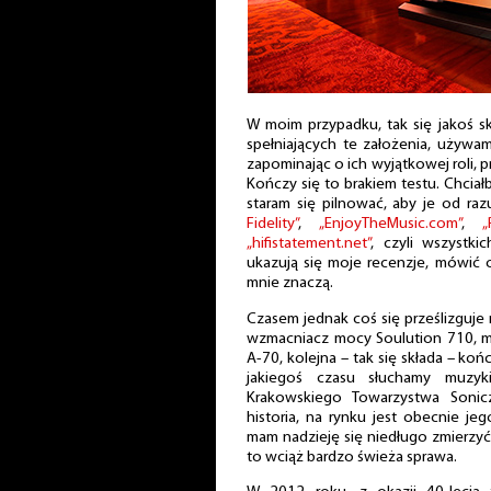
W moim przypadku, tak się jakoś s
spełniających te założenia, używa
zapominając o ich wyjątkowej roli, p
Kończy się to brakiem testu. Chciał
staram się pilnować, aby je od r
Fidelity”
,
„EnjoyTheMusic.com”
,
„
„hifistatement.net”
, czyli wszystk
ukazują się moje recenzje, mówić o 
mnie znaczą.
Czasem jednak coś się prześlizguje 
wzmacniacz mocy Soulution 710, mo
A-70, kolejna – tak się składa – k
jakiegoś czasu słuchamy muzy
Krakowskiego Towarzystwa Soni
historia, na rynku jest obecnie je
mam nadzieję się niedługo zmierzy
to wciąż bardzo świeża sprawa.