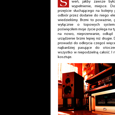
weń, jakby zawsze był
wypełnienie, miejsce. Do
przejście słuchającego na kolejny
odbiór przez dodanie do niego el
wiedzieliśmy. Brzmi to poważnie, 
wyłącznie o topowych systema
poświęciłem moje życie polega na tym
na nowo, nieprzerwanie, odkąd 
urządzenie brzmi lepiej niż drugie
prowadzi do odkrycia czegoś więcej
najbardziej pasujące do otoczeni
wszystko w niepodzielną całość. I 
kosztuje.