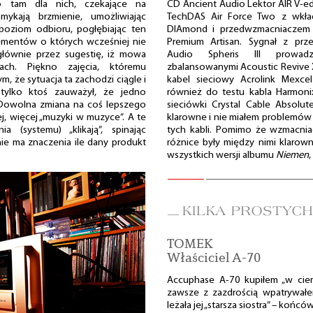
o tam dla nich, czekające na
CD Ancient Audio Lektor AIR V-edi
mykają brzmienie, umożliwiając
TechDAS Air Force Two z wkł
 poziom odbioru, pogłębiając ten
DIAmond i przedwzmacniacze
ementów o których wcześniej nie
Premium Artisan. Sygnał z pr
głównie przez sugestię, iż mowa
Audio Spheris III prowad
ch. Piękno zajęcia, któremu
zbalansowanymi Acoustic Revive X
, że sytuacja ta zachodzi ciągle i
kabel sieciowy Acrolink Mexce
tylko ktoś zauważył, że jedno
również do testu kabla Harmoni
. Dowolna zmiana na coś lepszego
sieciówki Crystal Cable Absolu
, więcej „muzyki w muzyce”. A te
klarowne i nie miałem problemów
a (systemu) „klikają”, spinając
tych kabli. Pomimo że wzmacnia
nie ma znaczenia ile dany produkt
różnice były między nimi klaro
wszystkich wersji albumu
Niemen
TOMEK
Właściciel A-70
Accuphase A-70 kupiłem „w cie
zawsze z zazdrością wpatrywałe
leżała jej „starsza siostra” – ko