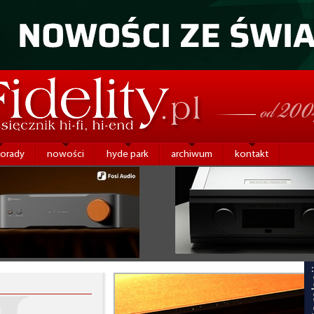
porady
nowości
hyde park
archiwum
kontakt