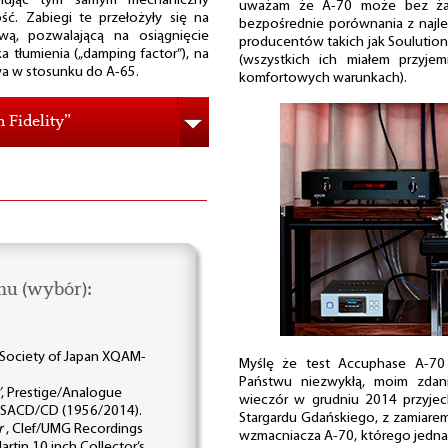
minując tym samym mechaniczny
uważam że A-70 może bez żad
ć. Zabiegi te przełożyły się na
bezpośrednie porównania z najl
wą, pozwalającą na osiągnięcie
producentów takich jak Soulution
tłumienia („damping factor”), na
(wszystkich ich miałem przyje
a w stosunku do A-65.
komfortowych warunkach).
Fidelity”
hu (wybór):
a Society of Japan XQAM-
Myślę że test Accuphase A-70 
Państwu niezwykłą, moim zdani
’
, Prestige/Analogue
wieczór w grudniu 2014 przyje
, SACD/CD (1956/2014).
Stargardu Gdańskiego, z zamiar
r
, Clef/UMG Recordings
wzmacniacza A-70, którego jednak
rtin 10 inch Collector’s