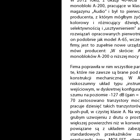
W 2012 roku, z okazji 40-lecia 
monobloki A-200, pracujące w klas
magazynu „Audio” i był to pierw
producenta, z którym mógłbym żyć.
kolorowy i różnicujący dźwię
selektywnością i „usztywnieniem” 
rozwiązań opracowanych pierwotni
on podobnie jak model A-65, wcześ
firmy, jest to zupełnie nowe urządz
mówi producent: „W skrócie: A
monobloków A-200 o niższej mocy w
Firma poprawiła w nim wszystkie par
te, które nie zawsze są brane pod 
konstrukcji mechanicznej. W 
niskoszumny układ typu „instru
wejściowym, w dyskretnej konfigurac
szumu na poziomie -127 dB (gain = 
70 zastosowano tranzystory mo
pracuje dziesięć takich tranzystor
push-pull, w czystej klasie A. Na w
grubym uzwojeniu z drutu o prosto
większej powierzchni niż w konwen
powiązane są z układem zabezp
standardowych przekaźników z