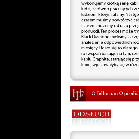
wykonujemy krótką serię kabli
ludzi, zarówno pracujących w st
ludziom, którym ufamy. Następn
czasem musimy powtórzyć całą
czasem możemy od razu przejś
produkcji. Ten proces może t
Black Diamond mieliśmy szczę
znalezienie odpowiednich roz
miesięcy. Udało się to dlatego
rozwiązań bazując na tym, cze
kablu Graphite, starając się p
lepiej wpasowałyby się w różn
O Tellurium Q pisali