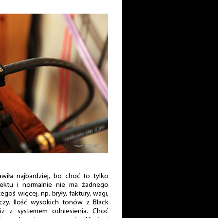
iła najbardziej, bo choć to tylko
ektu i normalnie nie ma żadnego
egoś więcej, np. bryły, faktury, wagi,
czy. Ilość wysokich tonów z Black
iż z systemem odniesienia. Choć