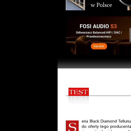
eria Black Diamond Tellur
do oferty tego producenta