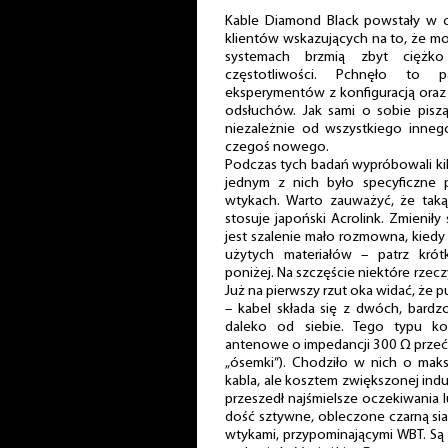
Kable Diamond Black powstały w o
klientów wskazujących na to, że mod
systemach brzmią zbyt ciężko 
częstotliwości. Pchnęło to
eksperymentów z konfiguracją oraz 
odsłuchów. Jak sami o sobie piszą
niezależnie od wszystkiego inneg
czegoś nowego.
Podczas tych badań wypróbowali ki
jednym z nich było specyficzne p
wtykach. Warto zauważyć, że ta
stosuje japoński Acrolink. Zmieniły 
jest szalenie mało rozmowna, kiedy 
użytych materiałów – patrz kró
poniżej. Na szczęście niektóre rze
Już na pierwszy rzut oka widać, że 
– kabel składa się z dwóch, bard
daleko od siebie. Tego typu kon
antenowe o impedancji 300 Ω przećwi
„ósemki”). Chodziło w nich o mak
kabla, ale kosztem zwiększonej ind
przeszedł najśmielsze oczekiwania lu
dość sztywne, obleczone czarną si
wtykami, przypominającymi WBT. Są