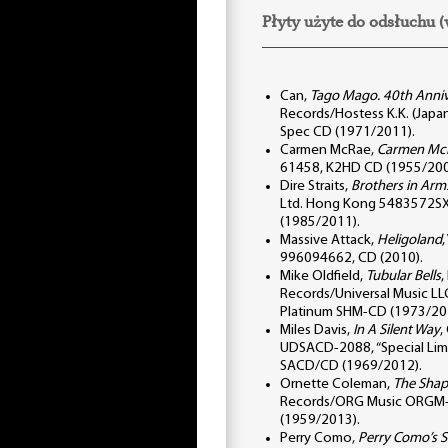
Płyty użyte do odsłuchu 
Can,
Tago Mago. 40th Anniv
Records/Hostess K.K. (Japa
Spec CD (1971/2011).
Carmen McRae,
Carmen Mc
61458, K2HD CD (1955/200
Dire Straits,
Brothers in Arm
Ltd. Hong Kong 5483572S
(1985/2011).
Massive Attack,
Heligoland
,
996094662, CD (2010).
Mike Oldfield,
Tubular Bells
,
Records/Universal Music LL
Platinum SHM-CD (1973/20
Miles Davis,
In A Silent Way
,
UDSACD-2088, “Special Limi
SACD/CD (1969/2012).
Ornette Coleman,
The Shap
Records/ORG Music ORGM
(1959/2013).
Perry Como,
Perry Como’s S