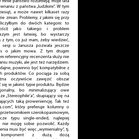
że mnie państwo rozumieją: moje lata
równaniu z państwa „ludzkimi”. W tym
iesiąt, a może nawet kilkaset razy
ie zmian. Problemy, z jakimi się przy
aliczyłbym do dwóch kategorii: to
ości) jako takiego i problem
szym jest łatwiej, bo wystarczy
 z tym, co już mam, żeby wiedzieć,
h sesji u Janusza pozwala jeszcze
res o jakim mowa. Z tym drugim
em referencyjny recenzenta służy nie
niu muzyki, ale jest też narzędziem.
odajne, powinno być kompatybilne z
ch produktów. Co pociąga za sobą
żna oczywiście zawęzić obszar
 się w jakimś typie produktu. Będzie
jonalny, bo minimalizujący owe
e „Stereophile’a”, skupiający się na
ających taką proweniencję. Tak też
s.com”, który preferuje kolumny o
j z przetwornikiem szerokopasmowym,
e typu single-ended, najlepiej
us nie mogę sobie pozwolić. Każdy
ia musi być więc „wymienialny”, tj.
y komponent z dużą dozą