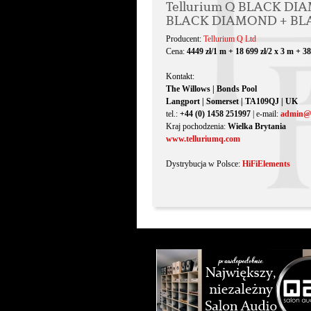
Tellurium Q BLACK DI
BLACK DIAMOND + BL
Producent:
Tellurium Q Ltd
Cena:
4449 zł/1 m + 18 699 zł/2 x 3 m + 38
Kontakt:
The Willows | Bonds Pool
Langport | Somerset | TA109QJ | UK
tel.:
+44 (0) 1458 251997
| e-mail:
admin@t
Kraj pochodzenia:
Wielka Brytania
www.telluriumq.com
Dystrybucja w Polsce:
HiFiElements