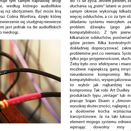
eruje tym samym naprawdę drogi
do 15 lat życia. Jestem pewien, 
i, według którego audiofilskie
słuchania są „psimi” latami w po
ej niż idiotyzmem. Być może liną
samym okresie wykonuję kilkadz
az Colina Wonfora, dzięki której
więcej odsłuchów, a co za tym idz
ewierzenie się studyjnej niewierze
składaniu systemu mierzyłem z
m jest jednak na tle audiofilskich
problem dźwięku (jego jak
 niedrogi..
kompatybilności. Z tym pierw
kilkanaście odsłuchów, porównań
gdzie jestem. Kilka kontrolnyc
dokładniej doprecyzować zak
problemów jest co niemiara. Syst
tylko jego przyjemnościom, słucha
Żeby było ono efektywne i miar
możliwie największą gamą inny
nieuniknione kompromisy. Mo
kompatybilności, wyspecjalizować
to wybór jak najbardziej rac
kompromisy. Tak robi Art Dudley z
produktach typu „vintage” lub m
pracuje Srajan Ebaen z „6moon
wysokiej skuteczności, najlepie
a dosłownie kocha wzmacniacz
tranzystorowe. Ja na taki luks
element mojego systemu odniesien
wpinając dowolny inn