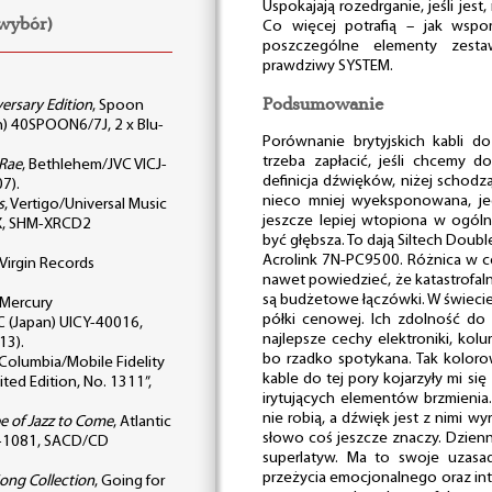
Uspokajają rozedrganie, jeśli jest,
(wybór)
Co więcej potrafią – jak wspo
poszczególne elementy zesta
prawdziwy SYSTEM.
Podsumowanie
ersary Edition
, Spoon
n) 40SPOON6/7J, 2 x Blu-
Porównanie brytyjskich kabli d
trzeba zapłacić, jeśli chcemy d
Rae
, Bethlehem/JVC VICJ-
definicja dźwięków, niżej schodz
7).
nieco mniej wyeksponowana, jed
s
, Vertigo/Universal Music
jeszcze lepiej wtopiona w ogó
X, SHM-XRCD2
być głębsza. To dają Siltech Dou
Acrolink 7N-PC9500. Różnica w c
 Virgin Records
nawet powiedzieć, że katastrofalna
są budżetowe łączówki. W świecie
 Mercury
półki cenowej. Ich zdolność do
C (Japan) UICY-40016,
najlepsze cechy elektroniki, kol
13).
bo rzadko spotykana. Tak koloro
 Columbia/Mobile Fidelity
kable do tej pory kojarzyły mi się
ted Edition, No. 1311”,
irytujących elementów brzmienia
nie robią, a dźwięk jest z nimi wy
e of Jazz to Come
, Atlantic
słowo coś jeszcze znaczy. Dzienn
-1081, SACD/CD
superlatyw. Ma to swoje uzasa
przeżycia emocjonalnego oraz int
ong Collection
, Going for