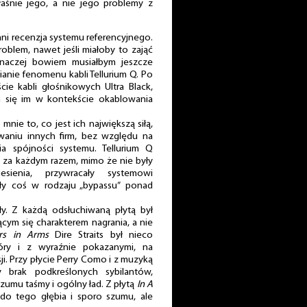
aśnie jego, a nie jego problemy z
, ani recenzja systemu referencyjnego.
roblem, nawet jeśli miałoby to zająć
Inaczej bowiem musiałbym jeszcze
ianie fenomenu kabli Tellurium Q. Po
ście kabli głośnikowych Ultra Black,
em się im w kontekście okablowania
nie to, co jest ich największą siłą,
aniu innych firm, bez względu na
a spójności systemu. Tellurium Q
 i za każdym razem, mimo że nie były
ienia, przywracały systemowi
ły coś w rodzaju „bypassu” ponad
ły. Z każdą odsłuchiwaną płytą był
ącym się charakterem nagrania, a nie
rs in Arms
Dire Straits był nieco
góry i z wyraźnie pokazanymi, na
ji. Przy płycie Perry Como i z muzyką
y brak podkreślonych sybilantów,
zumu taśmy i ogólny ład. Z płytą
In A
do tego głębia i sporo szumu, ale