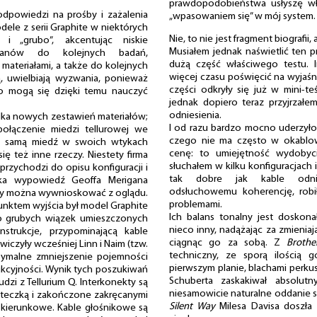
prawdopodobieństwa usłyszę wł
dpowiedzi na prośby i zażalenia
„wpasowaniem się” w mój system.
ele z serii Graphite w niektórych
Nie, to nie jest fragment biografii
i „grubo”, akcentując niskie
Musiałem jednak naświetlić ten p
 panów do kolejnych badań,
dużą część właściwego testu. 
materiałami, a także do kolejnych
więcej czasu poświęcić na wyjaśn
, uwielbiają wyzwania, ponieważ
części odkryły się już w mini-te
o mogą się dzięki temu nauczyć
jednak dopiero teraz przyjrzał
odniesienia.
lka nowych zestawień materiałów;
I od razu bardzo mocno uderzyło m
ołączenie miedzi tellurowej we
czego nie ma często w okablow
ką samą miedź w swoich wtykach
cenę: to umiejętność wydobyci
się też inne rzeczy. Niestety firma
słuchałem w kilku konfiguracjach
przychodzi do opisu konfiguracji i
tak dobre jak kable odnies
tka wypowiedź Geoffa Merigana
odsłuchowemu koherencję, robi
czy można wywnioskować z oglądu.
problemami.
punktem wyjścia był model Graphite
Ich balans tonalny jest doskona
zo grubych wiązek umieszczonych
nieco inny, nadążając za zmieniaj
strukcje, przypominającą kable
ciągnąc go za sobą. Z
Brothe
czyły wcześniej Linn i Naim (tzw.
techniczny, ze sporą ilością 
symalne zmniejszenie pojemności
pierwszym planie, blachami perkus
ukcyjności. Wynik tych poszukiwań
Schuberta zaskakiwał absolutn
dzi z Tellurium Q. Interkonekty są
niesamowicie naturalne oddanie s
ateczką i zakończone zakręcanymi
Silent Way
Milesa Davisa doszła 
 kierunkowe. Kable głośnikowe są