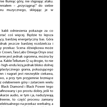
 nie tłumiąc góry, nie stępiając ataku.
mniałem – „przyciągnąć” do siebie
wu muzycznego, sklejając je w
o kabli odniesienia pokazuje za co
ostać coś więcej. Będzie to lepsza
ący, bardziej energetyczny bas. Góra
nak jeszcze bardziej rozdzielcza i
lny przekaz. Scena dźwiękowa może
ble Crown, Tara Labs Omega Onyx oraz
enie jest jednak ogromna, można by
. Kable Tellurium Q są drogie, to nie
 high-endu leżą jednak blisko dolnej
 plastycznego grania, pokazującego
umn i nagrań jest niezwykle ciekawa,
wo, a przy tym przyjemnie brzmiące
 z osłabieniem góry i zatarciem wielu
. Black Diamond i Black Power tego
rafinowany i po prostu dobry, jeśli to
ikarze audio, w tym i ja, nadużywają
dnienie, to część procesu zamiany
elektualnego na przekaz werbalny, a