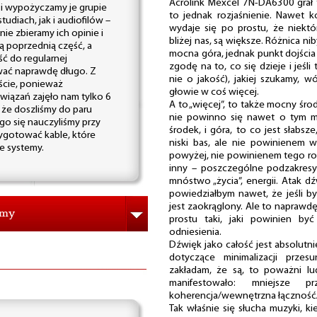
Acrolink Mexcel 7N-DA6300 grał t
 i wypożyczamy je grupie
to jednak rozjaśnienie. Nawet k
udiach, jak i audiofilów –
wydaje się po prostu, że niektór
ie zbieramy ich opinie i
bliżej nas, są większe. Różnica ni
 poprzednią część, a
mocna góra, jednak punkt dojścia
ć do regularnej
zgodę na to, co się dzieje i jeśli
rwać naprawdę długo. Z
nie o jakość), jakiej szukamy
ście, ponieważ
głowie w coś więcej.
wiązań zajęło nam tylko 6
A to „więcej”, to także mocny środ
, że doszliśmy do paru
nie powinno się nawet o tym mó
go się nauczyliśmy przy
środek, i góra, to co jest słabs
rzygotować kable, które
niski bas, ale nie powinienem 
e systemy.
powyżej, nie powinienem tego roz
inny – poszczególne podzakresy
mnóstwo „życia”, energii. Atak d
powiedziałbym nawet, że jeśli by
jest zaokrąglony. Ale to naprawd
śmy
prostu taki, jaki powinien by
odniesienia.
Dźwięk jako całość jest absolutni
dotyczące minimalizacji prze
zakładam, że są, to poważni lud
manifestowało: mniejsze p
koherencja/wewnętrzna łączność/
Tak właśnie się słucha muzyki, k