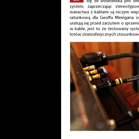
się ze środowiska pro of
system, zaprzeczając stereotypow
wariactwa z kablami są niczym więc
ratunkową dla Geoffa Merrigana or
uratują się przed zarzutem o sprzeni
w kable, jest to że testowany syste
lotów stratosferycznych stosunkowo