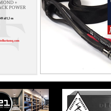
AMOND +
ACK POWER
49 zł/1,5 m
elluriumq.com