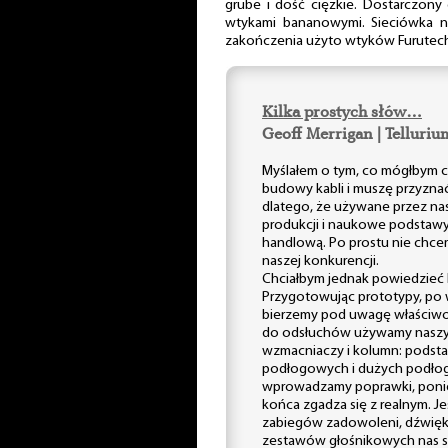
grube i dość ciężkie. Dostarczony
wtykami bananowymi. Sieciówka nie
zakończenia użyto wtyków Furutech
Kilka prostych słów…
Geoff Merrigan | Telluriu
Myślałem o tym, co mógłbym c
budowy kabli i muszę przyznać,
dlatego, że używane przez nas
produkcji i naukowe podstawy
handlową. Po prostu nie chce
naszej konkurencji.
Chciałbym jednak powiedzieć k
Przygotowując prototypy, po
bierzemy pod uwagę właściwo
do odsłuchów używamy naszy
wzmacniaczy i kolumn: podst
podłogowych i dużych podło
wprowadzamy poprawki, poniew
końca zgadza się z realnym. Jeś
zabiegów zadowoleni, dźwięk 
zestawów głośnikowych nas sa