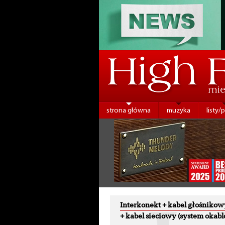
strona główna
muzyka
listy/
Interkonekt + kabel głośnikow
+ kabel sieciowy (system okab