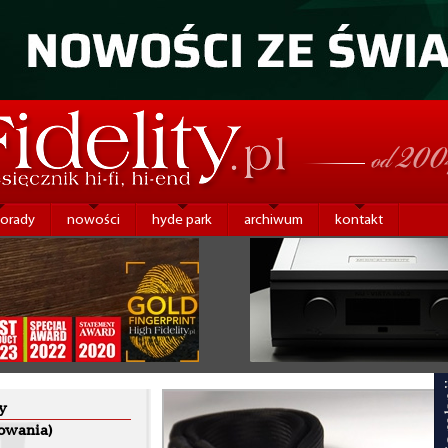
porady
nowości
hyde park
archiwum
kontakt
y
lowania)