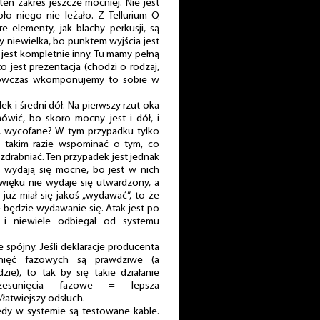
en zakres jeszcze mocniej. Nie jest
oło niego nie leżało. Z Tellurium Q
e elementy, jak blachy perkusji, są
by niewielka, bo punktem wyjścia jest
 jest kompletnie inny. Tu mamy pełną
 to jest prezentacja (chodzi o rodzaj,
, wówczas wkomponujemy to sobie w
ek i średni dół. Na pierwszy rzut oka
wić, bo skoro mocny jest i dół, i
ze, wycofane? W tym przypadku tylko
w takim razie wspominać o tym, co
drabniać. Ten przypadek jest jednak
 wydają się mocne, bo jest w nich
źwięku nie wydaje się utwardzony, a
 już miał się jakoś „wydawać”, to że
ę będzie wydawanie się. Atak jest po
ć i niewiele odbiegał od systemu
e spójny. Jeśli deklaracje producenta
sunięć fazowych są prawdziwe (a
zie), to tak by się takie działanie
rzesunięcia fazowe = lepsza
łatwiejszy odsłuch.
iedy w systemie są testowane kable.