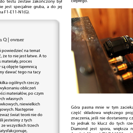
ciepłego.
 do testu zestaw zakończony był
 jest specjalnie gruba, a do jej
a F1-E11-N1(G).
m Q | owner
i powiedzieć na temat
 że to nie jest łatwe. A to
 materiały, proces
 są objęte tajemnicą
my dawać tego na tacy
ilka ogólnych rzeczy.
 wykonaniu obliczeń
ści materiałów, po czym
ch własnych
awkowych, niewielkich
Góra pasma mnie w tym zaciekaw
gowych. Następnie
część składowa większego proj
aż świat teorii nie do
znaczenia, jeśli nie dostaniemy cz
li jesteśmy z tych
to jednak to klucz do tych rze
ze wszystkich trzech
Diamond jest spora, większa n
tysfakcjonuje,