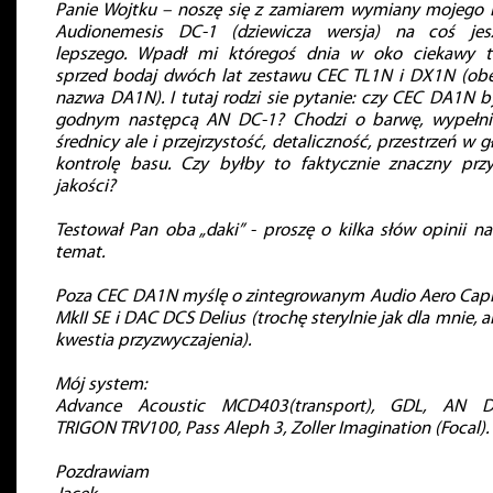
Panie Wojtku – noszę się z zamiarem wymiany mojego
Audionemesis DC-1 (dziewicza wersja) na coś jes
lepszego. Wpadł mi któregoś dnia w oko ciekawy t
sprzed bodaj dwóch lat zestawu CEC TL1N i DX1N (ob
nazwa DA1N). I tutaj rodzi sie pytanie: czy CEC DA1N b
godnym następcą AN DC-1? Chodzi o barwę, wypełni
średnicy ale i przejrzystość, detaliczność, przestrzeń w g
kontrolę basu. Czy byłby to faktycznie znaczny przy
jakości?
Testował Pan oba „daki” - proszę o kilka słów opinii na
temat.
Poza CEC DA1N myślę o zintegrowanym Audio Aero Capi
MkII SE i DAC DCS Delius (trochę sterylnie jak dla mnie, a
kwestia przyzwyczajenia).
Mój system:
Advance Acoustic MCD403(transport), GDL, AN D
TRIGON TRV100, Pass Aleph 3, Zoller Imagination (Focal).
Pozdrawiam