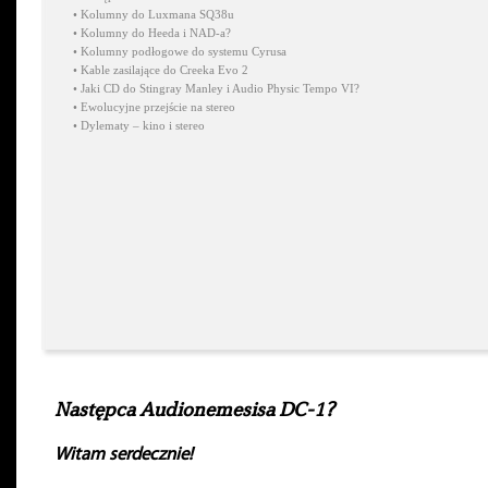
•
Kolumny do Luxmana SQ38u
•
Kolumny do Heeda i NAD-a?
•
Kolumny podłogowe do systemu Cyrusa
•
Kable zasilające do Creeka Evo 2
•
Jaki CD do Stingray Manley i Audio Physic Tempo VI?
•
Ewolucyjne przejście na stereo
•
Dylematy – kino i stereo
Następca Audionemesisa DC-1?
Witam serdecznie!