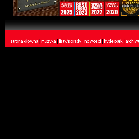
strona główna
|
muzyka
|
listy/porady
|
nowości
|
hyde park
|
archi