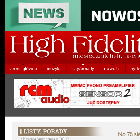
strona główna
muzyka
listy/porady
nowości
hyde
No.76 si
•
Następca Audionemesisa DC-1?