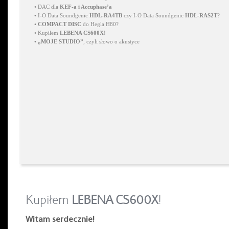
•
DAC dla
KEF-a i Accuphase’a
•
I-O Data Soundgenic
HDL-RA4TB
czy I-O Data Soundgenic
HDL-RAS2T
?
•
COMPACT DISC
do Hegla H80?
•
Kupiłem
LEBENA CS600X
!
•
„MOJE STUDIO”
, czyli słowo o akustyce
Kupiłem
LEBENA CS600X
!
Witam serdecznie!