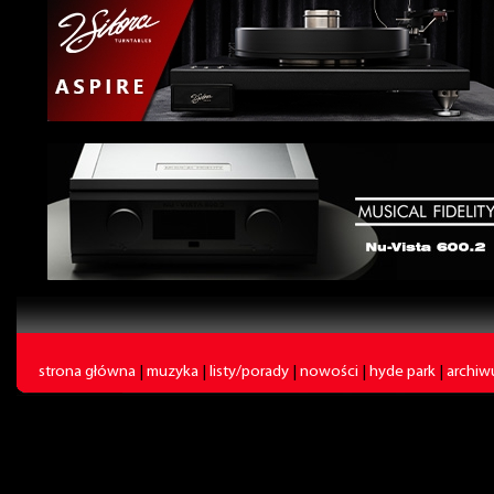
strona główna
|
muzyka
|
listy/porady
|
nowości
|
hyde park
|
archi