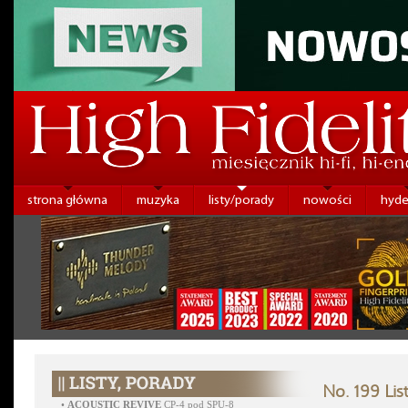
strona główna
muzyka
listy/porady
nowości
hyde
No. 199 Li
•
ACOUSTIC REVIVE
CP-4 pod SPU-8