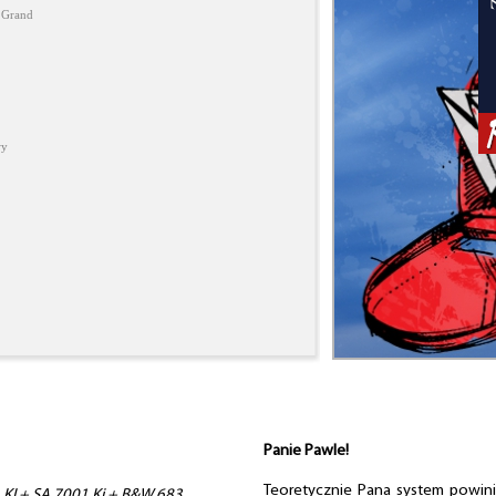
 Grand
wy
Panie Pawle!
Teoretycznie Pana system powinien
KI + SA 7001 Ki + B&W 683.