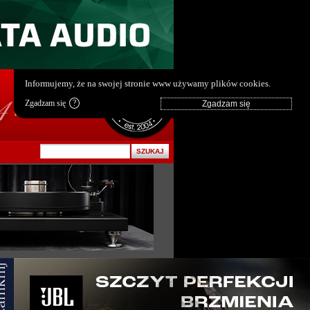
pl
|
en
Informujemy, że na swojej stronie www używamy plików cookies.
Zgadzam się
?