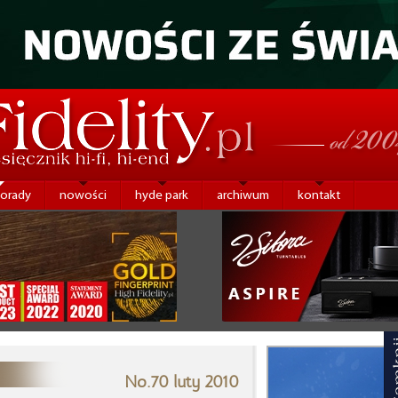
porady
nowości
hyde park
archiwum
kontakt
No.70 luty 2010