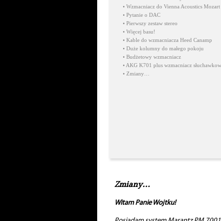
•
Wzmacniacz do Vienna Acoustics Mozart
•
Pytanie o DAC
•
Pierwszy zestaw stereo
•
Więcej basu!
•
Kable do wzmacniacza Heed Canamp
•
Duże kolumny do małego pokoju
•
Budżetowy wzmacniacz
•
AKG K701 plus wzmacniacz słuchawko
•
Zmiany…
Zmiany…
Witam Panie Wojtku!
Posiadam system Marantz PM 7001 