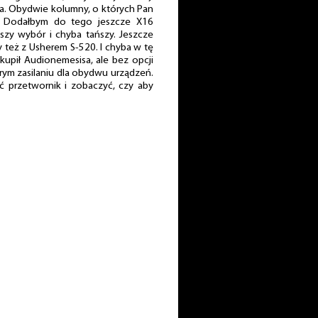
oria. Obydwie kolumny, o których Pan
k. Dodałbym do tego jeszcze X16
zy wybór i chyba tańszy. Jeszcze
y też z Usherem S-520. I chyba w tę
kupił Audionemesisa, ale bez opcji
ym zasilaniu dla obydwu urządzeń.
ić przetwornik i zobaczyć, czy aby