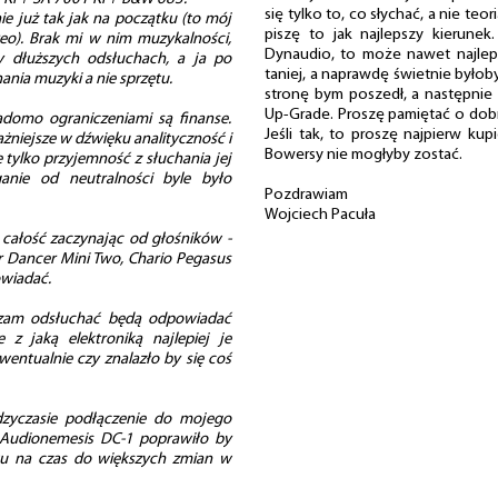
się tylko to, co słychać, a nie te
ie już tak jak na początku (to mój
piszę to jak najlepszy kierune
eo). Brak mi w nim muzykalności,
Dynaudio, to może nawet najleps
y dłuższych odsłuchach, a ja po
taniej, a naprawdę świetnie byłob
ania muzyki a nie sprzętu.
stronę bym poszedł, a następnie 
Up-Grade. Proszę pamiętać o dobr
adomo ograniczeniami są finanse.
Jeśli tak, to proszę najpierw kup
żniejsze w dźwięku analityczność i
Bowersy nie mogłyby zostać.
e tylko przyjemność z słuchania jej
ganie od neutralności byle było
Pozdrawiam
Wojciech Pacuła
całość zaczynając od głośników -
 Dancer Mini Two, Chario Pegasus
owiadać.
erzam odsłuchać będą odpowiadać
z jaką elektroniką najlepiej je
entualnie czy znalazło by się coś
dzyczasie podłączenie do mojego
 Audionemesis DC-1 poprawiło by
u na czas do większych zmian w