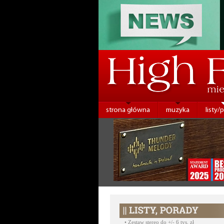
strona główna
muzyka
listy/
•
Zestaw stereo do +/- 6 tys. zł