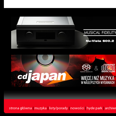
strona główna
|
muzyka
|
listy/porady
|
nowości
|
hyde park
|
archi