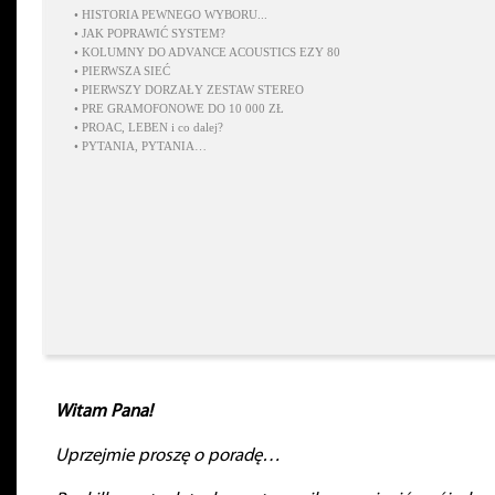
•
HISTORIA PEWNEGO WYBORU...
•
JAK POPRAWIĆ SYSTEM?
•
KOLUMNY DO ADVANCE ACOUSTICS EZY 80
•
PIERWSZA SIEĆ
•
PIERWSZY DORZAŁY ZESTAW STEREO
•
PRE GRAMOFONOWE DO 10 000 ZŁ
•
PROAC, LEBEN i co dalej?
•
PYTANIA, PYTANIA…
Witam Pana!
Uprzejmie proszę o poradę…