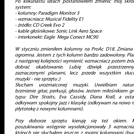
Po kilkunastu latach postanowiłem zmienić mój skr
system:
- kolumny: Paradigm Monitor 3
- wzmacniacz: Musical Fidelity E1
- źródło: CD Creek Evo 2
- kable głośnikowe: Sonic Link Aero Space
- interkonekt: Eagle Mega Conect MC90
W styczniu zmieniłem kolumny na ProAc D18. Zmiana 
ogromna. Jestem z tych kolumn bardzo zadowolony. Pla
z następnej kolejności wymienić wzmacniacz potem źród
dobrać okablowanie. Lubię dźwięk przestrzenn
zaznaczonymi planami, lecz przede wszystkim słu
muzyki - nie sprzętu ;)
Słucham urozmaiconej muzyki. Uwielbiam natur
brzmienie gitar, perkusji, głosów. Jestem miłośnikiem gr
typu: Dire Straits, Eva Cassidy, Diana Krall, a osta
odkrywam spokojny jazz i klasykę (odkrywam na nowo 
płytotekę z nowymi kolumnami).
Przy doborze sprzętu kieruję się też okiem. 
poszukiwania wstępnie wyselekcjonowały 3 wzmacnia
których nie słuchałem jeszcze z moimi kolumnami (bud