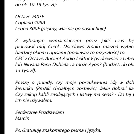
do ok. 10-15 tys. zł):
Octave V40SE
Copland 405A
Leben 300F (piękny, właśnie go odsłuchuję)
Z wybranym wzmacniaczem przez jakiś czas będ
pracował mój Creek. Docelowo źródło marzeń wybie
bardziej okiem i opisami (ponieważ to przyszłość) to:
CEC z Octave; Ancient Audio Lektor V (w drewnie) z Leb
lub Nirvana Pana Dubiela ; a może Ayon? (budżet: do ok.
15 tys. zł).
Proszę o poradę, czy moje poszukiwania idą w do
kierunku (ProAki chciałbym zostawić). Jakie dobrać ka
Czy zakup kabli zasilających i listwy ma sens? - Do tej 
ich nie używałem.
Serdecznie Pozdrawiam
Marcin
Ps. Gratuluję znakomitego pisma i języka.