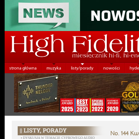
strona główna
muzyka
listy/porady
nowości
hyde
No. 144 Kw
•
DYSKUSJA W TEMACIE CYFROWEGO AUDIO