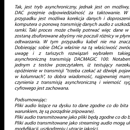
Tak, jest tryb asynchroniczny, jednak jest on możliwy, 
DAC przejmie odpowiedzialność za taktowanie. W
przypadku jest możliwa korekcja danych i doproszeni
komputera o ponową transmisję danych audio z uszkod
ramki. Taki proces może chwilę potrwać więc dane 
zostaną zbuforowane abyśmy nie poczuli różnicy w płyn
odtwarzania. W tym przypadku kabel nie ma znacze
Dobierając sobie DACa właśnie na tą właściwość zwró
uwagę i z tańszych rozwiązań wybrałem takie
asynchroniczną transmisją DACMAGIC 100. Notabe
jednym z testów przeczytałem, iż testujący narzek
opóźnienie w transmisji "trzeba czekać aż dźwięk pojaw
w kolumnach", to dobra wiadomość, najpewniej mam
czynienia z transmisją asynchroniczną i wierność sy
cyfrowego jest zachowana.
Podsumowując:
Pliki audio leżące na dysku to dane zgodne co do bita
warunkiem, żę są porządnie zripowane).
Pliki audio transmitowane jako pliki będą zgodne co do b
Pliki audio transmitowane jako streaming audio mogą u
modyfikacji, uszkodzeniu i utracie jakości.