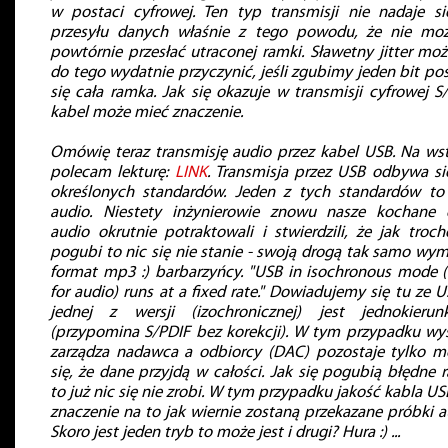
w postaci cyfrowej. Ten typ transmisji nie nadaje s
przesyłu danych właśnie z tego powodu, że nie mo
powtórnie przesłać utraconej ramki. Sławetny jitter moż
do tego wydatnie przyczynić, jeśli zgubimy jeden bit po
się cała ramka. Jak się okazuje w transmisji cyfrowej S
kabel może mieć znaczenie.
Omówię teraz transmisję audio przez kabel USB. Na ws
polecam lekturę:
LINK
. Transmisja przez USB odbywa s
określonych standardów. Jeden z tych standardów t
audio. Niestety inżynierowie znowu nasze kochane 
audio okrutnie potraktowali i stwierdzili, że jak troch
pogubi to nic się nie stanie - swoją drogą tak samo wymy
format mp3 :) barbarzyńcy. "USB in isochronous mode 
for audio) runs at a fixed rate." Dowiadujemy się tu ze 
jednej z wersji (izochronicznej) jest jednokierun
(przypomina S/PDIF bez korekcji). W tym przypadku wy
zarządza nadawca a odbiorcy (DAC) pozostaje tylko m
się, że dane przyjdą w całości. Jak się pogubią błędne 
to już nic się nie zrobi. W tym przypadku jakość kabla U
znaczenie na to jak wiernie zostaną przekazane próbki a
Skoro jest jeden tryb to może jest i drugi? Hura :) ...