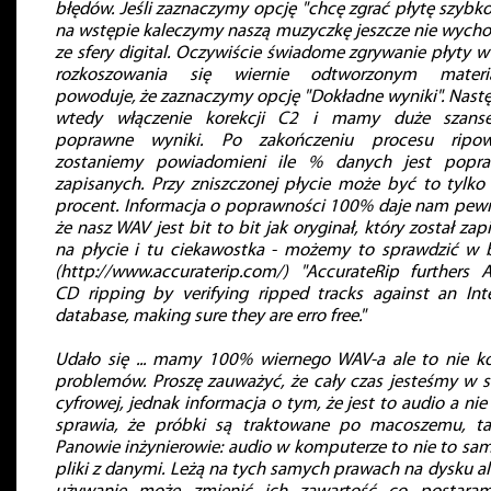
błędów. Jeśli zaznaczymy opcję "chcę zgrać płytę szybko
na wstępie kaleczymy naszą muzyczkę jeszcze nie wych
ze sfery digital. Oczywiście świadome zgrywanie płyty w
rozkoszowania się wiernie odtworzonym materi
powoduje, że zaznaczymy opcję "Dokładne wyniki". Nast
wtedy włączenie korekcji C2 i mamy duże szans
poprawne wyniki. Po zakończeniu procesu ripow
zostaniemy powiadomieni ile % danych jest popra
zapisanych. Przy zniszczonej płycie może być to tylk
procent. Informacja o poprawności 100% daje nam pew
że nasz WAV jest bit to bit jak oryginał, który został zap
na płycie i tu ciekawostka - możemy to sprawdzić w 
(http://www.accuraterip.com/) "AccurateRip furthers 
CD ripping by verifying ripped tracks against an Int
database, making sure they are erro free."
Udało się ... mamy 100% wiernego WAV-a ale to nie k
problemów. Proszę zauważyć, że cały czas jesteśmy w s
cyfrowej, jednak informacja o tym, że jest to audio a nie
sprawia, że próbki są traktowane po macoszemu, ta
Panowie inżynierowie: audio w komputerze to nie to sa
pliki z danymi. Leżą na tych samych prawach na dysku al