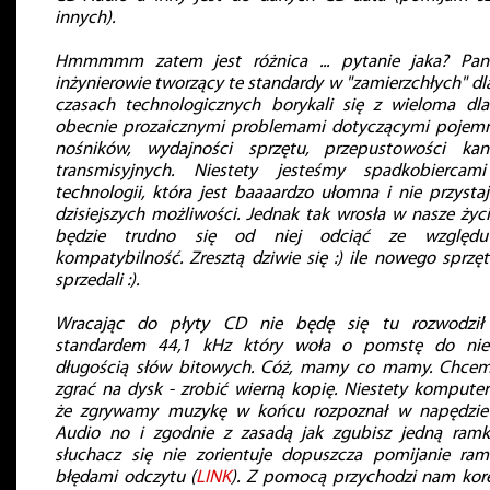
innych).
Hmmmmm zatem jest różnica ... pytanie jaka? Pan
inżynierowie tworzący te standardy w "zamierzchłych" dl
czasach technologicznych borykali się z wieloma dl
obecnie prozaicznymi problemami dotyczącymi pojem
nośników, wydajności sprzętu, przepustowości kan
transmisyjnych. Niestety jesteśmy spadkobiercami
technologii, która jest baaaardzo ułomna i nie przysta
dzisiejszych możliwości. Jednak tak wrosła w nasze życi
będzie trudno się od niej odciąć ze względ
kompatybilność. Zresztą dziwie się :) ile nowego sprzę
sprzedali :).
Wracając do płyty CD nie będę się tu rozwodził
standardem 44,1 kHz który woła o pomstę do nie
długością słów bitowych. Cóż, mamy co mamy. Chcem
zgrać na dysk - zrobić wierną kopię. Niestety komputer
że zgrywamy muzykę w końcu rozpoznał w napędzie
Audio no i zgodnie z zasadą jak zgubisz jedną ram
słuchacz się nie zorientuje dopuszcza pomijanie ra
błędami odczytu (
LINK
). Z pomocą przychodzi nam kor