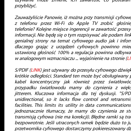
używanie może zmienić ich zawartość co postaram
przybliżyć.
Zauważyliście Panowie, iż można przy transmisji cyfrowe
z telefonu przez Wi-Fi do Apple TV zrobić głośnie
telefonie? Kolejne miejsce ingerencji w zawartość przesy
informacji. Nie będę się o tym rozpisywać ale podam lin
genialnej strony na temat cyfrowego audio jak i infor
dlaczego grając z urządzeń cyfrowych powinno mieć
ustawioną głośność 100% a regulacja powinna odbywa
w analogowym wzmacniaczu ... wyjaśnienie na stronie (
L
S/PDIF (
LINK
) jest używany do przesyłu cyfrowego dźwię
krótkie odległości. Standard ten może być obsługiwany 
kabel koncentryczny jak również przez światłowó
przypadku światłowodu mamy do czynienia z więk
jitterem. Kluczowa informacja dla tej dyskusji. "S/PD
unidirectional, so it lacks flow control and retransmi
facilities. This limits its utility in data communications
jednoznacznie tłumaczy, że mamy do czynienia ze st
transmisją cyfrowa (nie ma korekcji). Błędne ramki są tr
bezpowrotnie. Jeśli utraconych ramek będzie dużo to j
przetwornika cyfrowego dostarczymy pokiereszowany d