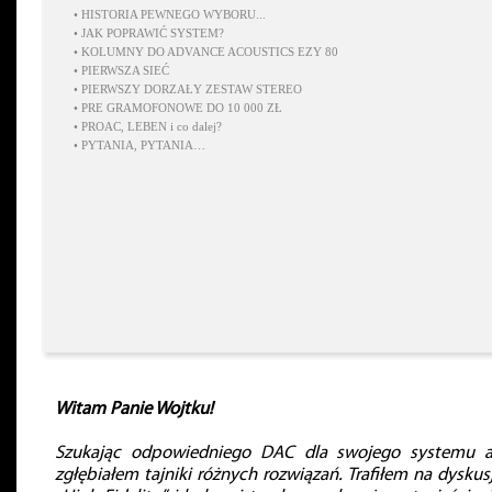
•
HISTORIA PEWNEGO WYBORU...
•
JAK POPRAWIĆ SYSTEM?
•
KOLUMNY DO ADVANCE ACOUSTICS EZY 80
•
PIERWSZA SIEĆ
•
PIERWSZY DORZAŁY ZESTAW STEREO
•
PRE GRAMOFONOWE DO 10 000 ZŁ
•
PROAC, LEBEN i co dalej?
•
PYTANIA, PYTANIA…
Witam Panie Wojtku!
Szukając odpowiedniego DAC dla swojego systemu a
zgłębiałem tajniki różnych rozwiązań. Trafiłem na dyskus