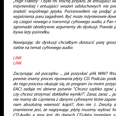
„High Fidelity” i było mi trochę przykro, że entuzjaści w
inżynierskiej i entuzjaści wrażeń odsłuchowych nie pot
znaleźć wspólnego języka. Postanowiłem się podjąć 
wyjaśnienia paru zagadnień. Być może inżynierowie dow
się czegoś nowego o transmisji cyfrowego audio, a Pan
zgromadzi obiektywne argumenty do dyskusji. Prawda j
bywa leży pośrodku.
Nawiązując do dyskusji chciałbym dorzucić parę gros
siebie na temat cyfrowego audio:
LINK
LINK
Zaczynając od początku ... jak pozyskać plik WAV? Ws
pewnie znamy proces ripowania płyty CD. Podczas pode
do tego procesu okazuje się, że program (w moim przy
EAC) zadaje mi dziwne pytanie "Chcesz szybko zgrać 
czy chcesz otrzymać dokładne wyniki?". Zaraz, zaraz ... ja
nie mamy do czynienia z danymi cyfrowymi które zapew
nam absolutną wierność kopii?. Ano nie :). Zresztą 
znamienne jest, że nagrywając płytę musimy wybrać f
CD-Audio a inny jest do danych CD-data (pomijam s