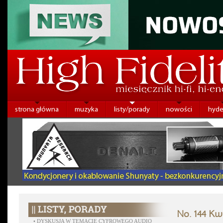
strona główna
muzyka
listy/porady
nowości
hyde
No. 144 Kw
•
DYSKUSJA W TEMACIE CYFROWEGO AUDIO