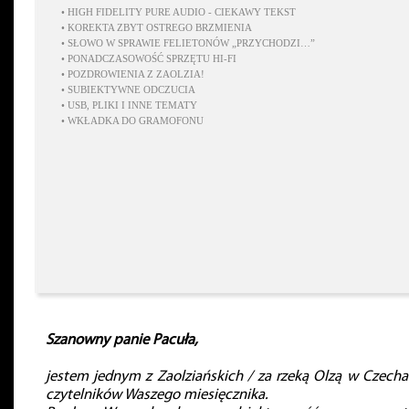
•
HIGH FIDELITY PURE AUDIO - CIEKAWY TEKST
•
KOREKTA ZBYT OSTREGO BRZMIENIA
•
SŁOWO W SPRAWIE FELIETONÓW „PRZYCHODZI…”
•
PONADCZASOWOŚĆ SPRZĘTU HI-FI
•
POZDROWIENIA Z ZAOLZIA!
•
SUBIEKTYWNE ODCZUCIA
•
USB, PLIKI I INNE TEMATY
•
WKŁADKA DO GRAMOFONU
Szanowny panie Pacuła,
jestem jednym z Zaolziańskich / za rzeką Olzą w Czecha
czytelników Waszego miesięcznika.