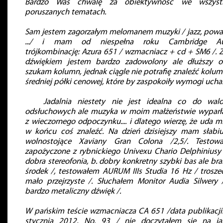
Bardzo Was chwalę za obiektywność we wszystk
poruszanych tematach.
Sam jestem zagorzałym melomanem muzyki / jazz, powa
.../ i mam od niespełna roku Cambridge Au
trójkombinację: Azura 651 / wzmacniacz + cd + SM6 /. Z
dźwiękiem jestem bardzo zadowolony ale dłuższy o
szukam kolumn, jednak ciągle nie potrafię znaleźć kolum
średniej półki cenowej, które by zaspokoiły wymogi ucha..
Jadalnia niestety nie jest idealna co do wal
odsłuchowych ale muzyka w moim małżeństwie wyparł
z wieczornego odpoczynku.... i dlatego wierzę, że uda mi
w końcu coś znaleźć. Na dzień dzisiejszy mam słabiu
wolnostojące Xaviany Gran Colona /2,5/. Testow
zapożyczone z rybnickiego Univexu Chario Delphiniusy 
dobra stereofonia, b. dobry konkretny szybki bas ale bra
środek /, testowałem AURUM IIIs Studia 16 Hz / trosze
mało przejrzyste /. Słuchałem Monitor Audia Silwery 
bardzo metaliczny dźwięk /.
W pańskim teście wzmacniacza CA 651 /data publikacji:
stycznia 2012, No. 93 / nie doczytałem się na ja