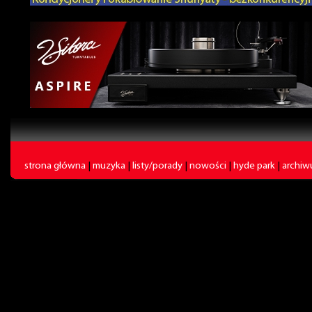
strona główna
|
muzyka
|
listy/porady
|
nowości
|
hyde park
|
archi