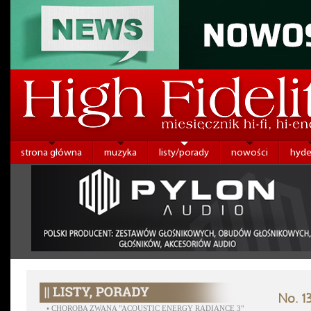
strona główna
muzyka
listy/porady
nowości
hyde
No. 1
•
CHOROBA ZWANA "ACOUSTIC ENERGY RADIANCE 3"