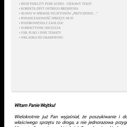
•
HIGH FIDELITY PURE AUDIO - CIEKAWY TEKST
•
KOREKTA ZBYT OSTREGO BRZMIENIA
•
SŁOWO W SPRAWIE FELIETONÓW „PRZYCHODZI…”
•
PONADCZASOWOŚĆ SPRZĘTU HI-FI
•
POZDROWIENIA Z ZAOLZIA!
•
SUBIEKTYWNE ODCZUCIA
•
USB, PLIKI I INNE TEMATY
•
WKŁADKA DO GRAMOFONU
Witam Panie Wojtku!
Wielokrotnie już Pan wyjaśniał, że poszukiwanie i d
właściwego sprzętu to droga, a nie jednorazowa przyg