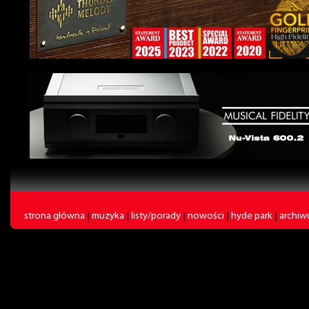
strona główna
|
muzyka
|
listy/porady
|
nowości
|
hyde park
|
archi