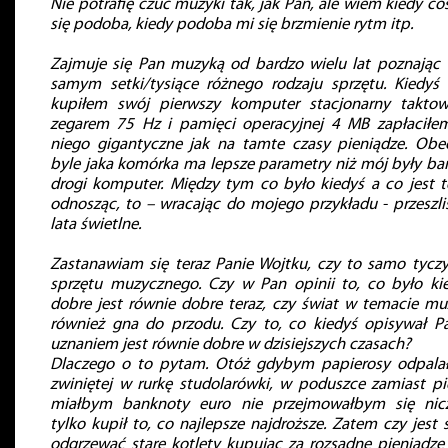
Nie potrafię czuć muzyki tak, jak Pan, ale wiem kiedy co
się podoba, kiedy podoba mi się brzmienie rytm itp.
Zajmuje się Pan muzyką od bardzo wielu lat poznając
samym setki/tysiące różnego rodzaju sprzętu. Kiedyś
kupiłem swój pierwszy komputer stacjonarny takto
zegarem 75 Hz i pamięci operacyjnej 4 MB zapłaciłe
niego gigantyczne jak na tamte czasy pieniądze. Obe
byle jaka komórka ma lepsze parametry niż mój były ba
drogi komputer. Między tym co było kiedyś a co jest t
odnosząc, to – wracając do mojego przykładu - przeszl
lata świetlne.
Zastanawiam się teraz Panie Wojtku, czy to samo tyczy
sprzętu muzycznego. Czy w Pan opinii to, co było ki
dobre jest równie dobre teraz, czy świat w temacie mu
również gna do przodu. Czy to, co kiedyś opisywał P
uznaniem jest równie dobre w dzisiejszych czasach?
Dlaczego o to pytam. Otóż gdybym papierosy odpala
zwiniętej w rurkę studolarówki, w poduszce zamiast pi
miałbym banknoty euro nie przejmowałbym się ni
tylko kupił to, co najlepsze najdroższe. Zatem czy jest 
odgrzewać stare kotlety kupując za rozsądne pieniądze