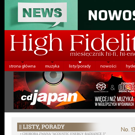
strona główna
muzyka
listy/porady
nowości
hyde
No. 1
•
CHOROBA ZWANA "ACOUSTIC ENERGY RADIANCE 3"