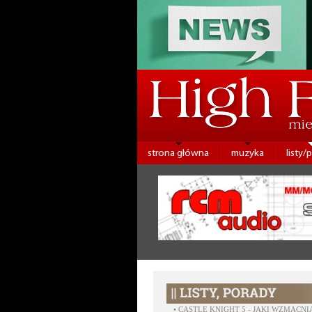
strona główna
muzyka
listy/
•
CASTLE KNIGHT 5 - JAKI WZMACNI