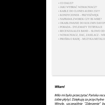
•
CO DALEJ?
•
JAKI WYBRAĆ WZMACNIACZ?
•
KABLE DO CLONES AUDIO 25I!!!
•
KONDYCJONER – PRZYDŹWIĘK
•
NAPRAWA ZWOREK CZY BI-WIRE?
•
OKABLOWANIE DO KOLUMN DAVO
•
PORADA - DYLEMATY TETRYKA II
•
RECENZJA ALEX BAND – SŁOWO OD
•
WZMACNIACZ, DAC, ZASILACZ - W
•
PROŚBA O RADĘ - MUZYKA METALO
Witam!
Milo mi było przeczytać Pańska re
(obie płyty). Dziękuję za przychylne
Winyle, szczególnie "Zderzenie" b