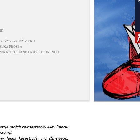
NE
 REŻYSERA DŹWIĘKU
IELKA PROŚBA
WA NIECHCIANE DZIECKO HI-ENDU
cenzje moich re-masterów Alex Bandu
 uwagi!
yły lekką katastrofą; nic dziwnego,