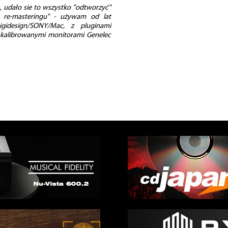
h, udało sie to wszystko "odtworzyć"
e re-masteringu" - używam od lat
Digidesign/SONY/Mac, z pluginami
skalibrowanymi monitorami Genelec