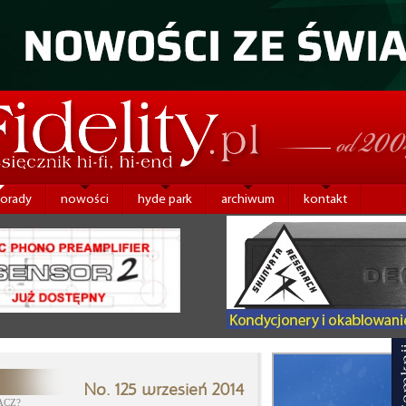
porady
nowości
hyde park
archiwum
kontakt
No. 125 wrzesień 2014
ACZ?