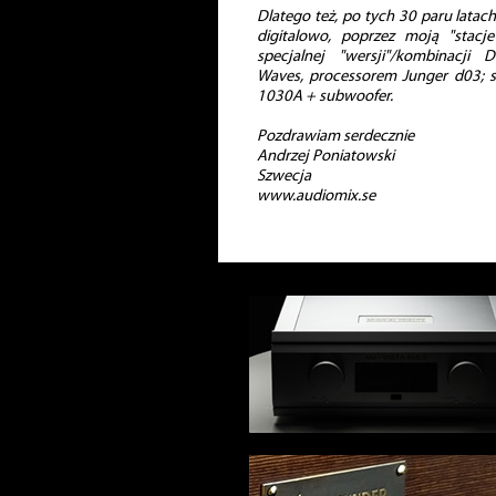
Dlatego też, po tych 30 paru latac
digitalowo, poprzez moją "stacj
specjalnej "wersji"/kombinacji 
Waves, processorem Junger d03; 
1030A + subwoofer.
Pozdrawiam serdecznie
Andrzej Poniatowski
Szwecja
www.audiomix.se