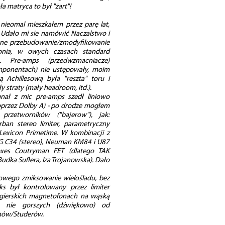
a matryca to był "żart"!
e nieomal mieszkałem przez parę lat,
. Udało mi sie namówić Naczalstwo i
tne przebudowanie/zmodyfikowanie
Fonia, w owych czasach standard
. Pre-amps (przedwzmacniacze)
mponentach) nie ustępowały, moim
 Achillesową była "reszta" toru i
straty (mały headroom, itd.).
gnał z mic pre-amps szedł liniowo
oprzez Dolby A) - po drodze mogłem
rzetworników ("bajerow"), jak:
rban stereo limiter, parametryczny
e Lexicon Primetime. W kombinacji z
G C34 (stereo), Neuman KM84 i U87
boxes Coutryman FET (dlatego TAK
Budka Suflera, Iza Trojanowska). Dało
iowego zmiksowanie wielośladu, bez
ks był kontrolowany przez limiter
gierskich magnetofonach na wąską
 nie gorszych (dźwiękowo) od
nów/Studerów.