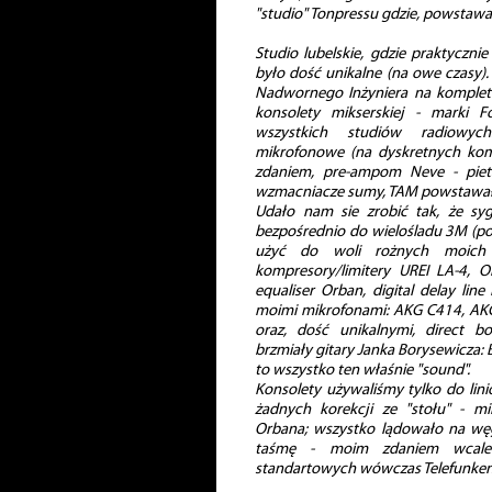
"studio" Tonpressu gdzie, powstawał
Studio lubelskie, gdzie praktyczni
było dość unikalne (na owe czasy)
Nadwornego Inżyniera na komple
konsolety mikserskiej - marki 
wszystkich studiów radiowych
mikrofonowe (na dyskretnych ko
zdaniem, pre-ampom Neve - pietą
wzmacniacze sumy, TAM powstawały 
Udało nam sie zrobić tak, że sy
bezpośrednio do wielośladu 3M (p
użyć do woli rożnych moich p
kompresory/limitery UREI LA-4, O
equaliser Orban, digital delay lin
moimi mikrofonami: AKG C414, AK
oraz, dość unikalnymi, direct 
brzmiały gitary Janka Borysewicza: 
to wszystko ten właśnie "sound".
Konsolety używaliśmy tylko do lin
żadnych korekcji ze "stołu" - mi
Orbana; wszystko lądowało na wę
taśmę - moim zdaniem wcale
standartowych wówczas Telefunke