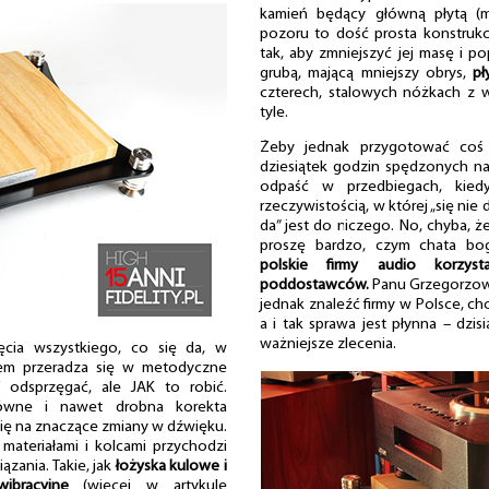
kamień będący główną płytą (m
pozoru to dość prosta konstrukcj
tak, aby zmniejszyć jej masę i p
grubą, mającą mniejszy obrys,
pł
czterech, stalowych nóżkach z 
tyle.
Żeby jednak przygotować coś 
dziesiątek godzin spędzonych na
odpaść w przedbiegach, kied
rzeczywistością, w której „się nie da
da” jest do niczego. No, chyba, ż
proszę bardzo, czym chata bog
polskie firmy audio korzyst
poddostawców.
Panu Grzegorzowi 
jednak znaleźć firmy w Polsce, cho
a i tak sprawa jest płynna – dzis
ważniejsze zlecenia.
ęcia wszystkiego, co się da, w
sem przeradza się w metodyczne
 odsprzęgać, ale JAK to robić.
równe i nawet drobna korekta
 się na znaczące zmiany w dźwięku.
materiałami i kolcami przychodzi
ązania. Takie, jak
łożyska kulowe i
ibracyjne
(więcej w artykule