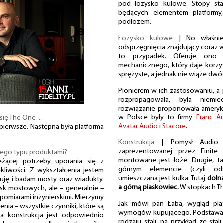
pod łożysko kulowe. Stopy staw
będących elementem platformy,
podłożem.
Łożysko kulowe
| No właśnie
odsprzęgnięcia znajdujący coraz w
to przypadek. Oferuje ono
mechanicznego, który daje korzyśc
sprężyste, a jednak nie wiąże dwó
Pionierem w ich zastosowaniu, a p
rozpropagowała, była niem
rozwiązanie proponowała ameryk
w Polsce były to firmy
Franc A
 się The One…
Avatar Audio
i
Stacore
.
ierwsze. Następna była platforma
Konstrukcja
| Pomysł Audio Sta
zaprezentowanej przez Finit
 tego typu produktami?
montowane jest łoże. Drugie, t
eżącej potrzeby uporania się z
górnym elemencie (czyli od
iwości. Z wykształcenia jestem
umieszczana jest kulka. Tutaj
dolną
uję i badam mosty oraz wiadukty.
a górną piaskowiec.
W stopkach Th
sk mostowych, ale – generalnie –
 pomiarami inżynierskimi. Mierzymy
Jak mówi pan Łaba, wygląd pl
enia – wszystkie czynniki, które są
wymogów kupującego. Podstawa 
a konstrukcja jest odpowiednio
rodzaju stali, na przykład ze sta