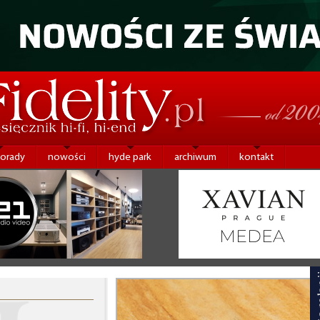
porady
nowości
hyde park
archiwum
kontakt