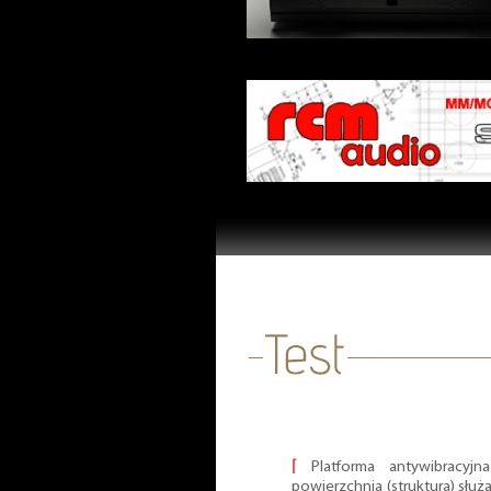
⌈
Platforma antywibracyj
powierzchnia (struktura) służą