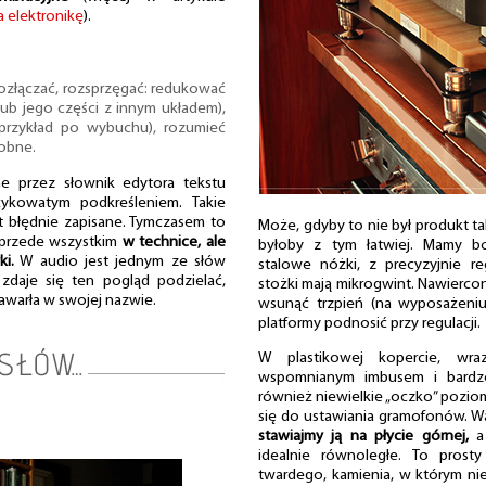
a elektronikę
).
 rozłączać, rozsprzęgać: redukować
lub jego części z innym układem),
przykład po wybuchu), rozumieć
sobne.
ne przez słownik edytora tekstu
ykowatym podkreśleniem. Takie
t błędnie zapisane. Tymczasem to
Może, gdyby to nie był produkt ta
 przede wszystkim
w technice, ale
byłoby z tym łatwiej. Mamy b
i.
W audio jest jednym ze słów
stalowe nóżki, z precyzyjnie 
 zdaje się ten pogląd podzielać,
stożki mają mikrogwint. Nawierco
awarła w swojej nazwie.
wsunąć trzpień (na wyposażeniu 
platformy podnosić przy regulacji.
W plastikowej kopercie, wra
wspomnianym imbusem i bardzo
również niewielkie „oczko” pozio
się do ustawiania gramofonów. War
stawiajmy ją na płycie górnej,
a 
idealnie równoległe. To prost
twardego, kamienia, w którym nie