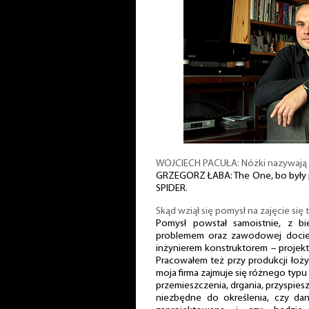
WOJCIECH PACUŁA: Nóżki nazywają
GRZEGORZ ŁABA: The One, bo były p
SPIDER.
Skąd wziął się pomysł na zajęcie się
Pomysł powstał samoistnie, z bi
problemem oraz zawodowej dociekl
inżynierem konstruktorem – projekt
Pracowałem też przy produkcji łoży
moja firma zajmuje się różnego typu
przemieszczenia, drgania, przyspiesz
niezbędne do określenia, czy dan