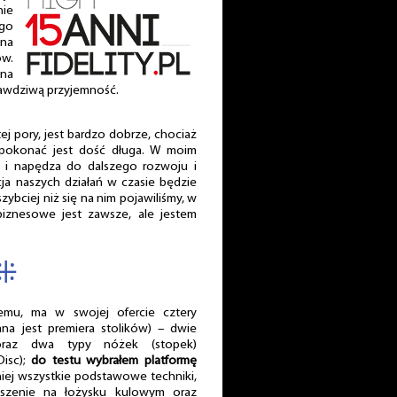
nie
ego
na
ów.
 na
prawdziwą przyjemność.
ej pory, jest bardzo dobrze, chociaż
 pokonać jest dość długa. W moim
 i napędza do dalszego rozwoju i
cja naszych działań w czasie będzie
zybciej niż się na nim pojawiliśmy, w
iznesowe jest zawsze, ale jestem
⁜
emu, ma w swojej ofercie cztery
na jest premiera stolików) – dwie
oraz dwa typy nóżek (stopek)
Disc);
do testu wybrałem platformę
ej wszystkie podstawowe techniki,
eszenie na łożysku kulowym oraz