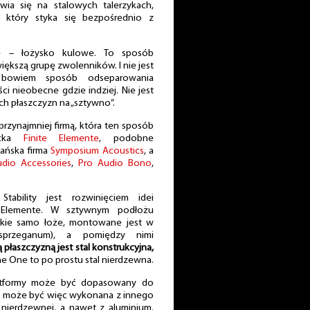
ia się na stalowych talerzykach,
 który styka się bezpośrednio z
 – łożysko kulowe. To sposób
iększą grupę zwolenników. I nie jest
 bowiem sposób odseparowania
i nieobecne gdzie indziej. Nie jest
ch płaszczyzn na „sztywno”.
rzynajmniej firmą, która ten sposób
iecka
Finite Elemente
, podobne
ańska firma
Symposium Acoustics
, a
udio Accessories
,
Pro Audio Bono
,
bility jest rozwinięciem idei
e Elemente. W sztywnym podłożu
akie samo łoże, montowane jest w
sprzeganum), a pomiędzy nimi
 płaszczyzną jest stal konstrukcyjna,
e One to po prostu stal nierdzewna.
atformy może być dopasowany do
może być więc wykonana z innego
li nierdzewnej, a nawet z aluminium.