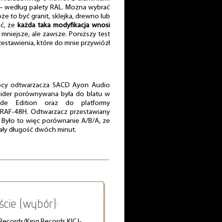
 – według palety RAL. Można wybrać
że to być granit, sklejka, drewno lub
ać, że
każda taka modyfikacja wnosi
mniejsze, ale zawsze. Poniższy test
estawienia, które do mnie przywiózł
ocy odtwarzacza SACD Ayon Audio
pider porównywana była do blatu w
ode Edition oraz do platformy
RAF-48H. Odtwarzacz przestawiany
. Było to więc porównanie A/B/A, ze
iały długość dwóch minut.
ście (wybór):
 Records/King Records KICJ-