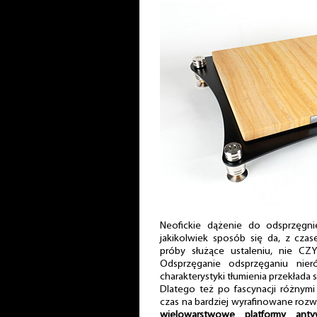
Neofickie dążenie do odsprzęgni
jakikolwiek sposób się da, z cza
próby służące ustaleniu, nie CZY
Odsprzęganie odsprzęganiu nie
charakterystyki tłumienia przekłada
Dlatego też po fascynacji różnymi 
czas na bardziej wyrafinowane rozwi
wielowarstwowe platformy antyw