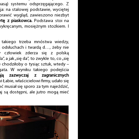
asą) systemu odsprzęgającego. Z
a: na stalowej podstawie, wyciętej
oprawić wygląd, zawieszono niezbyt
ytę z piaskowca.
Podstawa stoi na
wykręcanym, mosiężnym stożkiem. I
takiego trzeba mnóstwa wiedzy,
 odsłuchach i twardą d…, żeby nie
y człowiek zderza się z polską
”, a jak „się da”, to zwykle to, co „się
e chodziłoby o tysiąc sztuk, wtedy –
ata. W wyniku takiego podejścia
ają zazwyczaj z zagranicznych
Łabie, właścicielowi firmy, udało się
ć musiał się sporo za tym najeździć,
iaj są dostępni, ale jutro mogą mieć