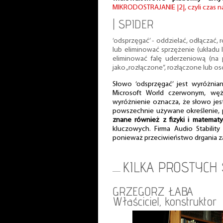
MIKRODOSTRAJANIE |2|, czyli czas n
| SPIDER
‘odsprzęgać’ - oddzielać, odłączać,
lub eliminować sprzężenie (układu 
eliminować falę uderzeniową (na 
jako „rozłączone”, rozłączone lub o
Słowo ‘odsprzęgać’ jest wyróżnia
Microsoft World czerwonym, węż
wyróżnienie oznacza, że słowo jes
powszechnie używane określenie,
znane również z fizyki i matematyk
kluczowych. Firma Audio Stability
ponieważ przeciwieństwo drgania z
GRZEGORZ ŁABA
Właściciel, konstruktor