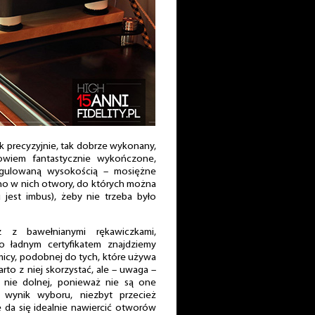
k precyzyjnie, tak dobrze wykonany,
owiem fantastycznie wykończone,
regulowaną wysokością – mosiężne
no w nich otwory, do których można
jest imbus), żeby nie trzeba było
z z bawełnianymi rękawiczkami,
 ładnym certyfikatem znajdziemy
micy, podobnej do tych, które używa
to z niej skorzystać, ale – uwaga –
nie dolnej, ponieważ nie są one
y wynik wyboru, niezbyt przecież
 da się idealnie nawiercić otworów