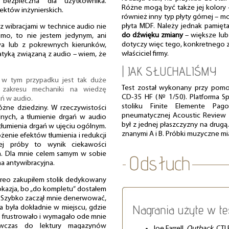
bezpieczna dla użytkownika.
Różne mogą być także jej kolory
któw inżynierskich.
również inny typ płyty górnej – mo
płyta MDF. Należy jednak pamięt
z wibracjami w technice audio nie
do dźwięku zmiany
– większe lub 
mo, to nie jestem jedynym, ani
dotyczy więc tego, konkretnego z
wa lub z pokrewnych kierunków,
właściciel firmy.
tyką związaną z audio – wiem, że
| JAK SŁUCHALIŚMY
e w tym przypadku jest tak duże
Test został wykonany przy pom
z zakresu mechaniki na wiedzę
CD-35 HF (№ 1/50). Platforma S
ań w audio.
stoliku Finite Elemente Pag
óżne dziedziny. W rzeczywistości
pneumatycznej Acoustic Review 
ych, a tłumienie drgań w audio
był z jednej płaszczyzny na drugą
 tłumienia drgań w ujęciu ogólnym.
znanymi A i B. Próbki muzyczne m
ożenie efektów tłumienia i redukcji
iej próby to wynik ciekawości
a. Dla mnie celem samym w sobie
rma antywibracyjna.
ereo zakupiłem stolik dedykowany
okazja, bo „do kompletu” dostałem
. Szybko zaczął mnie denerwować,
Nagrania użyte w te
wa była dokładnie w miejscu, gdzie
 frustrowało i wymagało ode mnie
ówczas do lektury magazynów
Joe Farrell,
Outback
, CTI