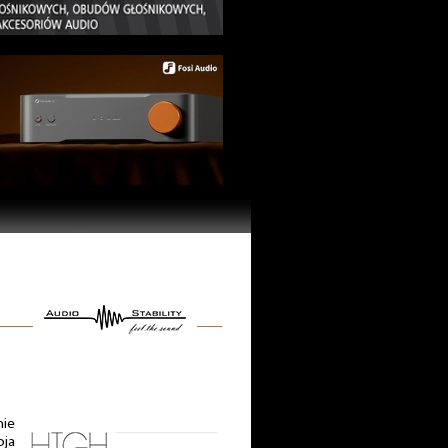
nie
oja