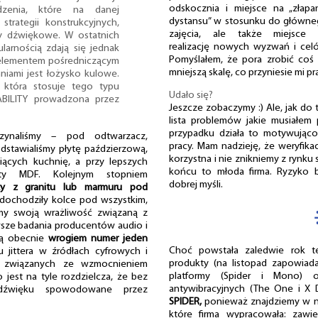
odskocznia i miejsce na „złapa
dzenia, które na danej
dystansu” w stosunku do główn
 strategii konstrukcyjnych,
zajęcia, ale także miejsce 
y dźwiękowe. W ostatnich
realizację nowych wyzwań i cel
larnością zdają się jednak
Pomyślałem, że pora zrobić coś
 elementem pośredniczącym
mniejszą skalę, co przyniesie mi 
ami jest łożysko kulowe.
 która stosuje tego typu
Udało się?
ABILITY prowadzona przez
Jeszcze zobaczymy :) Ale, jak do t
lista problemów jakie musiałem
przypadku działa to motywująco
zynaliśmy – pod odtwarzacz,
pracy. Mam nadzieję, że weryfika
dstawialiśmy płytę paździerzową,
korzystna i nie znikniemy z rynku s
iących kuchnię, a przy lepszych
końcu to młoda firma. Ryzyko b
yty MDF. Kolejnym stopniem
dobrej myśli.
ty z granitu lub marmuru pod
dochodziły kolce pod wszystkim,
śmy swoją wrażliwość związaną z
wsze badania producentów audio i
są obecnie
wrogiem numer jeden
Choć powstała zaledwie rok t
jittera w źródłach cyfrowych i
produkty (na listopad zapowiada
w związanych ze wzmocnieniem
platformy (Spider i Mono) 
jest na tyle rozdzielcza, że bez
antywibracyjnych (The One i X 
dźwięku spowodowane przez
SPIDER,
ponieważ znajdziemy w ni
które firma wypracowała: zawi