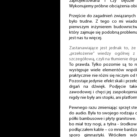
zaprojektowana i czy będzie 
Wykonujemy próbne obciążenia obie
Przejście do zagadnień związanych 
było trudne. Z tego co mi wiado
pierwszym inżynierem budownict
który zajmuje się podobną problema
jest nas tu więcej.
Zastanawiające jest jednak to, ż
„przełożenie” wiedzy ogólnej 
szczegółową, czyli na tłumienie drg
To prawda. Tylko pozornie są to r
występuje wiele elementów wspóln
praktycznie nie różni się niczym od
Pozostaje jedynie efekt skali i przeł
drgań na dźwięk. Podjęcie tak
zawodowej i chęci jej zaspokojeni
nigdy nie były ani stopki, ani platfo
Pewnego razu zmieniając sprzęt st
do audio. Była to swojego rodzaju 
półki bambusowe i płyty granitowe
bo miał trzy nogi, a tylna - środko
podłączałem kable – co mnie bardzo
sporo gimnastyki. Wróciłem w