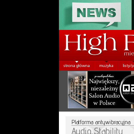
strona główna
muzyka
listy/
Platforma antywibracyjna
Audio Stability