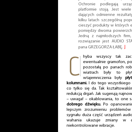
Ochronie podlegają urzą
platformie stoją. Jest wiele
dających odmienne rezultat
kilku latach szczególną popu
cieszyć produkty w których
pomiędzy dwoma powierzchni
Jedną z najmłodszych firm,
rozwiązanie jest AUDIO ST
pana GRZEGORZA ŁABĘ.
⌋
hyba wszyscy tak zac
ewentualnie gramofon, po
pozostałą po panach rob
wiatrach były to pł
wtajemniczenia były
pły
kolumnami.
I do tego wszystkiego 
co tylko się da. Tak kształtowali
redukcją drgań. Jak sugerują najno
– uwaga! – okablowania, to one 
dobrego dźwięku.
Po opanowaniu 
lepszym zrozumieniu problemó
sygnału duża część urządzeń audio 
wahania ukazuje zmiany w 
niekontrolowane wibracje.