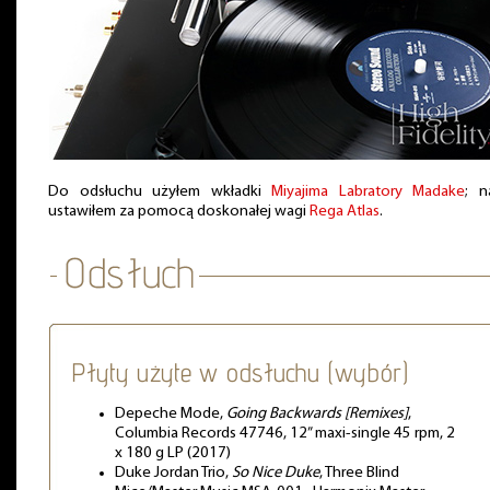
Do odsłuchu użyłem wkładki
Miyajima Labratory Madake
; n
ustawiłem za pomocą doskonałej wagi
Rega Atlas
.
Płyty użyte w odsłuchu (wybór)
Depeche Mode,
Going Backwards [Remixes]
,
Columbia Records 47746, 12” maxi-single 45 rpm, 2
x 180 g LP (2017)
Duke Jordan Trio,
So Nice Duke
, Three Blind