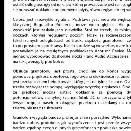
ustalić odległość igły od rurki, po której prowadzone jest ramię; ig
się poruszać dokładnie po promieniu płyty, równoległym do tej rurk
Całość jest niezwykle zgrabna. Podstawa jest niewiele więks
klasycznej Regi, albo Pro-Jecta, może nieco głębsza. Ale ju
wysokość jest zaskakująco niewielka. Stoi na trzech, alumini
nóżkach, którymi regulujemy poziom. Nóżki są rozmieszczo
takich samych odległościach od środka ciężkości gramofonu – z
to po prostu rogi podstawy. Na ich spodzie są niewielkie, ostre ko
postawiłem je na mosiężnych podkładkach Acoustic Revive. 
jednak wypróbować doskonałe nóżki Franc Audio Accessories, 
ma taką wersję, tj. pod kolce.
Obsługa gramofonu jest prosta, choć nie do końca wygo
ponieważ prędkość obrotowa, regulowana elektronicznie, zmie
jest przełącznikiem hebelkowym, który jest na tylnej ściance. O
trzeba też wyłączać pompę, wyciągając wtyczkę z gniazdka. Dod
że prędkość można ustalić dokładnie za pomocą d
potencjometrów na tylnej ściance. Silnik DC umieszczono z ty
lewym rogu, a pasek o okrągłym przekroju nakładamy na o
talerza, nie ma tu subtalerza.
Gramofon wygląda bardzo profesjonalnie i porządnie. Wykonanie
bardzo dobre, podobnie, jak wykończenie. I jest przede wszy
bardzo zgrabny, czego o innych gramofonach z poduszką powie