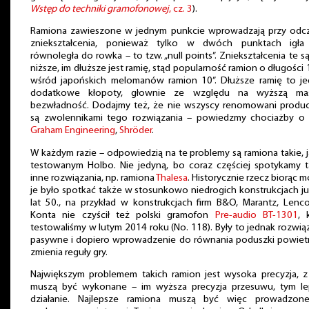
Wstęp do techniki gramofonowej
, cz. 3
).
Ramiona zawieszone w jednym punkcie wprowadzają przy odcz
zniekształcenia, ponieważ tylko w dwóch punktach igła 
równoległa do rowka – to tzw. „null points”. Zniekształcenia te s
niższe, im dłuższe jest ramię, stąd popularność ramion o długości 1
wśród japońskich melomanów ramion 10”. Dłuższe ramię to j
dodatkowe kłopoty, głownie ze względu na wyższą ma
bezwładność. Dodajmy też, że nie wszyscy renomowani produ
są zwolennikami tego rozwiązania – powiedzmy chociażby o
Graham Engineering
,
Shröder
.
W każdym razie – odpowiedzią na te problemy są ramiona takie, 
testowanym Holbo. Nie jedyną, bo coraz częściej spotykamy 
inne rozwiązania, np. ramiona
Thalesa
. Historycznie rzecz biorąc 
je było spotkać także w stosunkowo niedrogich konstrukcjach j
lat 50., na przykład w konstrukcjach firm B&O, Marantz, Lenco
Konta nie czyścił też polski gramofon
Pre-audio BT-1301
, 
testowaliśmy w lutym 2014 roku (No. 118). Były to jednak rozwią
pasywne i dopiero wprowadzenie do równania poduszki powiet
zmienia reguły gry.
Największym problemem takich ramion jest wysoka precyzja, z
muszą być wykonane – im wyższa precyzja przesuwu, tym le
działanie. Najlepsze ramiona muszą być więc prowadzon