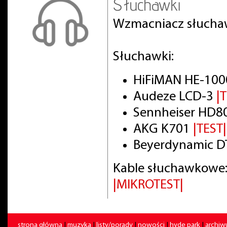
Słuchawki
Wzmacniacz słuch
Słuchawki:
HiFiMAN HE-100
Audeze LCD-3
|
Sennheiser HD8
AKG K701
|TEST|
Beyerdynamic DT
Kable słuchawkowe:
|MIKROTEST|
strona główna
|
muzyka
|
listy/porady
|
nowości
|
hyde park
|
archi