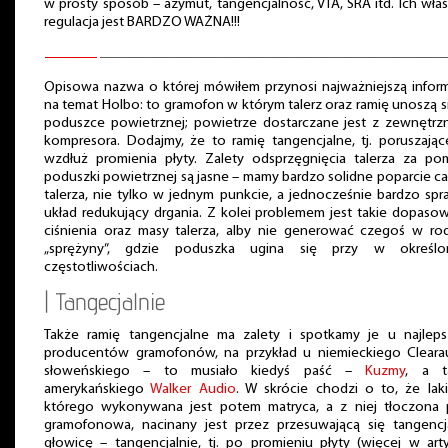
w prosty sposób – azymut, tangencjalność, VTA, SRA itd. Ich wła
regulacja jest BARDZO WAŻNA!!!
Opisowa nazwa o której mówiłem przynosi najważniejszą infor
na temat Holbo: to gramofon w którym talerz oraz ramię unoszą s
poduszce powietrznej; powietrze dostarczane jest z zewnętr
kompresora. Dodajmy, że to ramię tangencjalne, tj. poruszając
wzdłuż promienia płyty. Zalety odsprzęgnięcia talerza za p
poduszki powietrznej są jasne – mamy bardzo solidne poparcie c
talerza, nie tylko w jednym punkcie, a jednocześnie bardzo sp
układ redukujący drgania. Z kolei problemem jest takie dopaso
ciśnienia oraz masy talerza, alby nie generować czegoś w ro
„sprężyny”, gdzie poduszka ugina się przy w określo
częstotliwościach.
| Tangecjalnie
Także ramię tangencjalne ma zalety i spotkamy je u najlep
producentów gramofonów, na przykład u niemieckiego Cleara
słoweńskiego – to musiało kiedyś paść –
Kuzmy
, a t
amerykańskiego
Walker Audio
. W skrócie chodzi o to, że laki
którego wykonywana jest potem matryca, a z niej tłoczona 
gramofonowa, nacinany jest przez przesuwającą się tangencj
głowicę – tangencjalnie, tj. po promieniu płyty (więcej w art