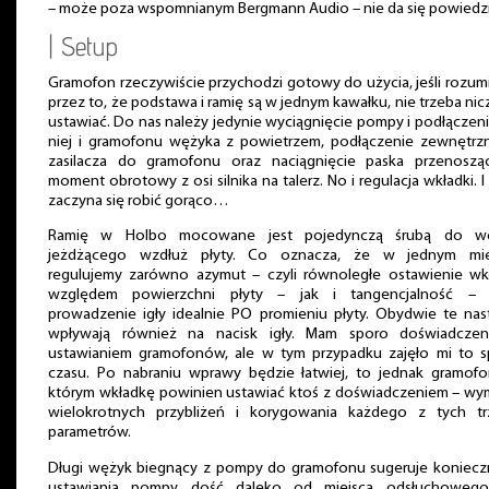
– może poza wspomnianym Bergmann Audio – nie da się powiedzi
| Setup
Gramofon rzeczywiście przychodzi gotowy do użycia, jeśli rozu
przez to, że podstawa i ramię są w jednym kawałku, nie trzeba ni
ustawiać. Do nas należy jedynie wyciągnięcie pompy i podłączen
niej i gramofonu wężyka z powietrzem, podłączenie zewnętr
zasilacza do gramofonu oraz naciągnięcie paska przenoszą
moment obrotowy z osi silnika na talerz. No i regulacja wkładki. I 
zaczyna się robić gorąco…
Ramię w Holbo mocowane jest pojedynczą śrubą do w
jeżdżącego wzdłuż płyty. Co oznacza, że w jednym mie
regulujemy zarówno azymut – czyli równoległe ostawienie wk
względem powierzchni płyty – jak i tangencjalność – c
prowadzenie igły idealnie PO promieniu płyty. Obydwie te na
wpływają również na nacisk igły. Mam sporo doświadczen
ustawianiem gramofonów, ale w tym przypadku zajęło mi to 
czasu. Po nabraniu wprawy będzie łatwiej, to jednak gramof
którym wkładkę powinien ustawiać ktoś z doświadczeniem – w
wielokrotnych przybliżeń i korygowania każdego z tych tr
parametrów.
Długi wężyk biegnący z pompy do gramofonu sugeruje koniec
ustawiania pompy dość daleko od miejsca odsłuchowego