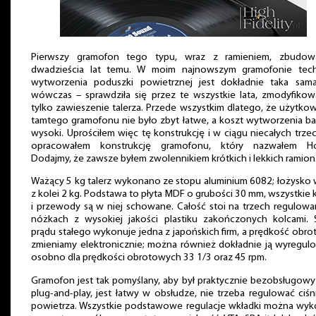
Pierwszy gramofon tego typu, wraz z ramieniem, zbudow
dwadzieścia lat temu. W moim najnowszym gramofonie tech
wytworzenia poduszki powietrznej jest dokładnie taka sama
wówczas – sprawdziła się przez te wszystkie lata, zmodyfiko
tylko zawieszenie talerza. Przede wszystkim dlatego, że użytko
tamtego gramofonu nie było zbyt łatwe, a koszt wytworzenia b
wysoki. Uprościłem więc tę konstrukcję i w ciągu niecałych trzec
opracowałem konstrukcję gramofonu, który nazwałem Ho
Dodajmy, że zawsze byłem zwolennikiem krótkich i lekkich ramion
Ważący 5 kg talerz wykonano ze stopu aluminium 6082; łożysko
z kolei 2 kg. Podstawa to płyta MDF o grubości 30 mm, wszystkie 
i przewody są w niej schowane. Całość stoi na trzech regulow
nóżkach z wysokiej jakości plastiku zakończonych kolcami. S
prądu stałego wykonuje jedna z japońskich firm, a prędkość obr
zmieniamy elektronicznie; można również dokładnie ją wyregul
osobno dla prędkości obrotowych 33 1/3 oraz 45 rpm.
Gramofon jest tak pomyślany, aby był praktycznie bezobsługowy
plug-and-play, jest łatwy w obsłudze, nie trzeba regulować ciśn
powietrza. Wszystkie podstawowe regulacje wkładki można wy