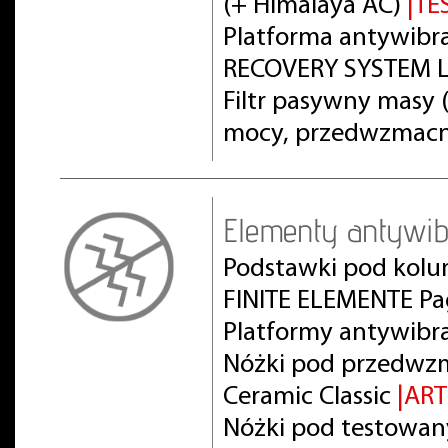
(+ Himalaya AC)
|TE
Platforma antywibra
RECOVERY SYSTEM L
Filtr pasywny masy
mocy, przedwzmacn
Elementy antywib
Podstawki pod kolu
FINITE ELEMENTE Pa
Platformy antywibr
Nóżki pod przedwz
Ceramic Classic
|AR
Nóżki pod testowan