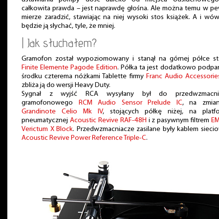
całkowita prawda – jest naprawdę głośna. Ale można temu w p
mierze zaradzić, stawiając na niej wysoki stos książek. A i wó
będzie ją słychać, tyle, że mniej.
| Jak słuchałem?
Gramofon został wypoziomowany i stanął na górnej półce st
Finite Elemente Pagode Edition
. Półka ta jest dodatkowo podpa
środku czterema nóżkami Tablette firmy
Franc Audio Accessorie
zbliża ją do wersji Heavy Duty.
Sygnał z wyjść RCA wysyłany był do przedwzmacni
gramofonowego
RCM Audio Sensor Prelude IC
, na zmia
Grandinote Celio Mk IV
, stojących półkę niżej, na platfo
pneumatycznej
Acoustic Revive RAF-48H
i z pasywnym filtrem
EM
Verictum X Block
. Przedwzmacniacze zasilane były kablem siec
Acoustic Revive Power Reference Triple-C
.