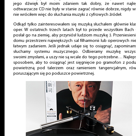
jego dźwięk był moim zdaniem tak dobry, że nawet najle
odtwarzacze CD nie były w stanie zagrać równie dobrze, nigdy w
nie wróciłem więc do słuchania muzyki z cyfrowych źródeł.
Odkąd tylko zainteresowałem się muzyką słuchałem głównie klas
oper. W ostatnich trzech latach był to przede wszystkim Bach
posłał go na ziemię, aby przyniósł ludziom muzykę :). Przeniesien
domu przestrzeni największych sal filharmonii lub operowych nie
łatwym zadaniem. Jeśli jednak udaje się to osiągnąć, zapominam
słuchamy systemu muzycznego. Odbieramy muzykę wszyst
swoimi zmysłami, a uszy nie są wcale do tego potrzebne… Najle
sposobem, aby to osiągnąć jest sięgnięcie po gramofon z pod
powietrzną pod talerzem oraz ramieniem tangencjalnym, rów
poruszającym się po poduszce powietrznej.