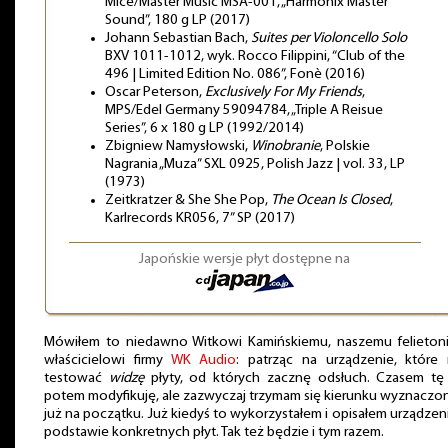
Mice/Master Music MSA-001, „Harmonix Master
Sound”, 180 g LP (2017)
Johann Sebastian Bach,
Suites per Violoncello Solo
BXV 1011-1012, wyk. Rocco Filippini, “Club of the
496 | Limited Edition No. 086”, Fonè (2016)
Oscar Peterson,
Exclusively For My Friends
,
MPS/Edel Germany 59094784, „Triple A Reisue
Series”, 6 x 180 g LP (1992/2014)
Zbigniew Namysłowski,
Winobranie
, Polskie
Nagrania „Muza” SXL 0925, Polish Jazz | vol. 33, LP
(1973)
Zeitkratzer & She She Pop,
The Ocean Is Closed
,
Karlrecords KR056, 7” SP (2017)
Japońskie wersje płyt dostępne na
Mówiłem to niedawno Witkowi Kamińskiemu, naszemu felietoni
właścicielowi firmy
WK Audio
: patrząc na urządzenie, które
testować
widzę
płyty, od których zacznę odsłuch. Czasem tę 
potem modyfikuję, ale zazwyczaj trzymam się kierunku wyznacz
już na początku. Już kiedyś to wykorzystałem i opisałem urządzen
podstawie konkretnych płyt. Tak też będzie i tym razem.