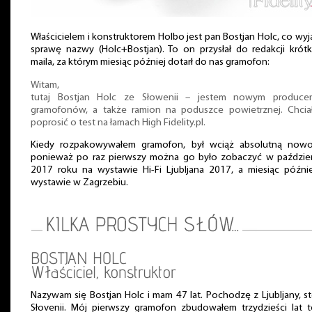
Właścicielem i konstruktorem Holbo jest pan Bostjan Holc, co wyj
sprawę nazwy (Holc+Bostjan). To on przysłał do redakcji krót
maila, za którym miesiąc później dotarł do nas gramofon:
Witam,
tutaj Bostjan Holc ze Słowenii – jestem nowym produce
gramofonów, a także ramion na poduszce powietrznej. Chcia
poprosić o test na łamach High Fidelity.pl.
Kiedy rozpakowywałem gramofon, był wciąż absolutną nowoś
ponieważ po raz pierwszy można go było zobaczyć w paździe
2017 roku na wystawie Hi-Fi Ljubljana 2017, a miesiąc późni
wystawie w Zagrzebiu.
BOSTJAN HOLC
Właściciel, konstruktor
Nazywam się Bostjan Holc i mam 47 lat. Pochodzę z Ljubljany, st
Słovenii. Mój pierwszy gramofon zbudowałem trzydzieści lat 