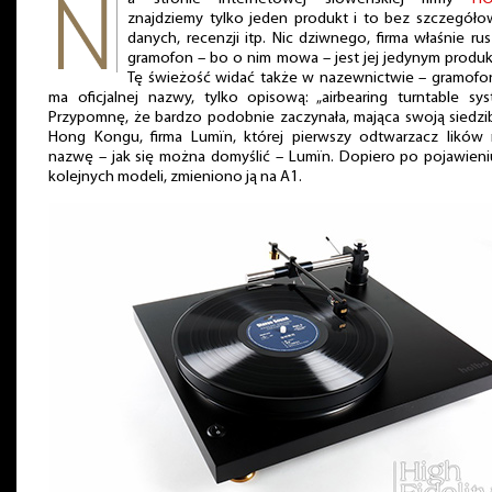
znajdziemy tylko jeden produkt i to bez szczegół
danych, recenzji itp. Nic dziwnego, firma właśnie rus
gramofon – bo o nim mowa – jest jej jedynym produ
Tę świeżość widać także w nazewnictwie – gramofo
ma oficjalnej nazwy, tylko opisową: „airbearing turntable sys
Przypomnę, że bardzo podobnie zaczynała, mająca swoją siedz
Hong Kongu, firma Lumïn, której pierwszy odtwarzacz lików 
nazwę – jak się można domyślić – Lumïn. Dopiero po pojawieni
kolejnych modeli, zmieniono ją na A1.