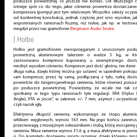
poduszce powietrznej. To jeszcze nie koniec. Od dłuższego 
istnieje spór co do tego, jakie ciśnienie powietrza dostarczan
kompresora (pompy) jest tym właściwym. Wszystko zależy oczyw
od konkretnej konstrukcji, jednak częściej jest ono wysokie, j
wspomnianych ramionach Kuzmy, niż niskie, jak np. w testo
niegdyś przez nas gramofonie
Bergmann Audio Sindre
.
| Holbo
Holbo jest gramofonem nieosprzęganym z unoszonym podu
powietrzną aluminiowym talerzem o wadze 5 kg, w kt
zastosowano kompresor kupowany u zewnętrznego dost
niezbyt wysokim ciśnieniu. Kompresor jest dość głośny, nie dziwi
długa rurka, dzięki której można go ustawić w sąsiednim pokoju
sam kompresor, przez tę samą, podłączaną z tyłu, rurkę dost
powietrze do tangencjanelnego ramienia, które również porusz
po poduszce powietrznej. Powiedzmy, że wcale nie tak cz
spotkamy w tego typu ramionach tyle regulacji: SRA (Stylus
Angle), VTA w „locie”, w zakresie +/- 7 mm, azymut i oczywiście
czyli nacisk igły.
Efektywna długość ramienia, wykonanego ze stopu alumini
włókien węglowych, wynosi 163 mm. Na jego końcu zawiesza
przeciwwagę z mosiężnym odważnikiem i śrubą, którą mocujemy 
ramienia. Masa ramienia wynosi 31,6 g, a masa afektywna w pioni
g. Do kompletu dostajemy prosty przymiar, dzięki któremu m