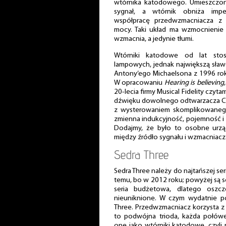
wtórnika katodowego. Umieszczon
sygnał, a wtórnik obniża impe
współpracę przedwzmacniacza z 
mocy. Taki układ ma wzmocnienie 
wzmacnia, a jedynie tłumi.
Wtórniki katodowe od lat st
lampowych, jednak największą sławę
Antony’ego Michaelsona z 1996 roku
W opracowaniu
Hearing is believing
20-lecia firmy Musical Fidelity czyt
dźwięku dowolnego odtwarzacza CD
z wysterowaniem skomplikowanego 
zmienna indukcyjność, pojemność i 
Dodajmy, że było to osobne urzą
między źródło sygnału i wzmacniacz
Sedra Three
Sedra Three należy do najtańszej seri
temu, bo w 2012 roku; powyżej są se
seria budżetowa, dlatego oszcz
nieuniknione. W czym wydatnie 
Three. Przedwzmacniacz korzysta z
to podwójna trioda, każda połówe
one jako wtórniki katodowe, czyli