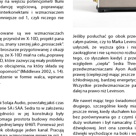
y na wejściu potencjometr tłumi
dancję wyjściową, poprawiając
interkonektami i wzmacniaczem
mniejsze od 1, czyli niczego nie
osowane są we wzmacniaczach
Jeśliby posłuchać go obok prz
 przyniósł im X-10D, projekt pana
całym paśmie, czy to Marka Levi
, znany szerzej jako „prosiaczek”.
usłyszeli, że wyższa góra i n
, broszurze przygotowanej z okazji
zaokrąglone i nie są mocno rozb
amy, że X-10D miał na celu „poprawę
tego, co słyszałem kiedyś z p
, które zazwyczaj miały problemy
względem „ciepła” Sedra Thr
obciążenia, na który składa się
przedwzmacniaczami Ayon Audio
oporność” (Middlesex 2002, s. 14).
prawej (cieplejszej) mając jeszcz
dzenie w formie walca, wpinane
(chłodniejszej, bardziej energet
.
Wszystkie przedwzmacniacze pa
dalej na prawo niż Levinson.
Ale nawet mając tego świadomość
i Solaja Audio, powstałej jakiś czas
drugiego, szczególnie kiedy m
rie SA i SAA. Sedra to w założeniu
jeszcze mniej, kiedy słuchałem ko
ędności w jej konstrukcji były
bez porównywania go z czymś in
pomaga prostota budowy modelu
duży wolumen i był namacalny.
 jednej lampy 6H6П. Ponieważ jest
dźwiękowej. Jest ona szeroka 
k obsługuje jeden kanał. Pracują
dźwięki wychodzące na boki i wok
 mają wzmocnienie mniejsze niż 1.