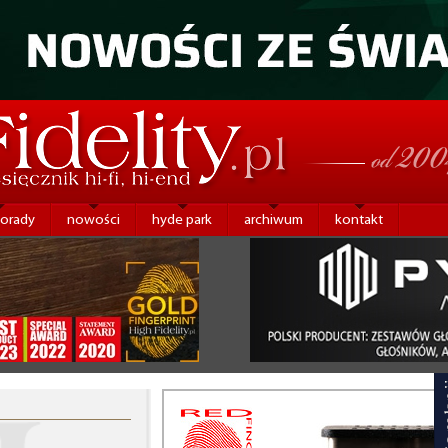
porady
nowości
hyde park
archiwum
kontakt