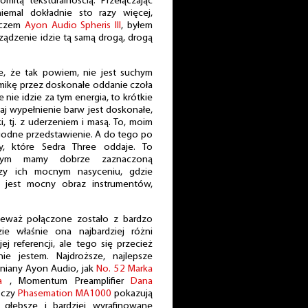
omitą teksturalnością. Przełączając
emal dokładnie sto razy więcej,
aczem
Ayon Audio Spheris III
, byłem
rządzenie idzie tą samą drogą, drogą
cie, że tak powiem, nie jest suchym
amikę przez doskonałe oddanie czoła
 nie idzie za tym energia, to krótkie
taj wypełnienie barw jest doskonałe,
i, tj. z uderzeniem i masą. To, moim
ygodne przedstawienie. A do tego po
y, które Sedra Three oddaje. To
órym mamy dobrze zaznaczoną
zy ich mocnym nasyceniu, gdzie
jest mocny obraz instrumentów,
nieważ połączone zostało z bardzo
zie właśnie ona najbardziej różni
j referencji, ale tego się przecież
nie jestem. Najdroższe, najlepsze
niany Ayon Audio, jak
No. 52 Marka
’a
, Momentum Preamplifier
Dana
czy
Phasemation MA1000
pokazują
, głębsze i bardziej wyrafinowane