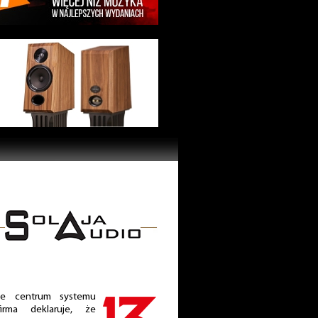
we centrum systemu
rma deklaruje, że