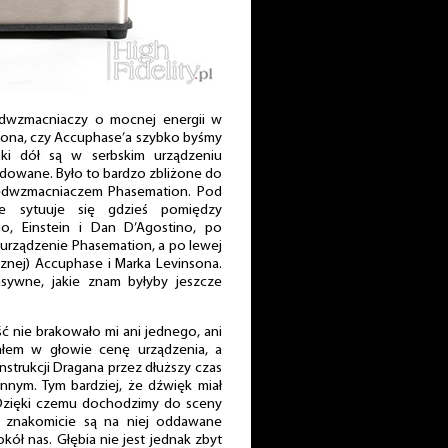
edwzmacniaczy o mocnej energii w
nsona, czy Accuphase’a szybko byśmy
iski dół są w serbskim urządzeniu
udowane. Było to bardzo zbliżone do
rzedwzmacniaczem Phasemation. Pod
ee sytuuje się gdzieś pomiędzy
, Einstein i Dan D’Agostino, po
e urządzenie Phasemation, a po lewej
ycznej) Accuphase i Marka Levinsona.
sywne, jakie znam byłyby jeszcze
 nie brakowało mi ani jednego, ani
iałem w głowie cenę urządzenia, a
nstrukcji Dragana przez dłuższy czas
nym. Tym bardziej, że dźwięk miał
 Dzięki czemu dochodzimy do sceny
i znakomicie są na niej oddawane
ół nas. Głębia nie jest jednak zbyt