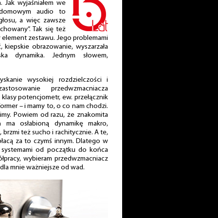
. Jak wyjaśniałem we
 domowym audio to
 głosu, a więc zawsze
chowany”. Tak się też
zy element zestawu. Jego problemami
ć, kiepskie obrazowanie, wyszarzała
niska dynamika. Jednym słowem,
kanie wysokiej rozdzielczości i
astosowanie przedwzmacniacza
klasy potencjometr, ew. przełącznik
former – i mamy to, o co nam chodzi.
racimy. Powiem od razu, że znakomita
ń ma osłabioną dynamikę makro,
 brzmi też sucho i rachitycznie. A te,
 płacą za to czymś innym. Dlatego w
 systemami od początku do końca
ółpracy, wybieram przedwzmacniacz
 dla mnie ważniejsze od wad.