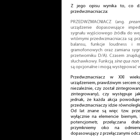
Z jego opisu wynika to, co dz
przedwzmacniacza:
PRZEDWZMACNIACZ (ang.
pream
urządzenie dopasowujące impe
sygnału wyjściowego źródła do we
wtórnymi przedwzmacniacza są: prze
balansu, funkcje loudness i 
gramofonowych oraz zamiana syg
przetworniku D/A). Czasem znajdu
słuchawkowy. Funkcją
sine qua non
są opcjonalne i mogą występować w
Przedwzmacniacz w XXI wiek
urządzeniem, prawdziwym sercem sy
niezależnie, czy został zintegro
zintegrowany), czy występuje j
jednak, że każda akcja powoduje
przedwzmacniaczy idzie równolegle
Od lat znane są więc tzw. prz
wyłącznie na elemencie biernym, 
potencjometr, przełączana dra
przymkniemy oko na odmienne
dopasowujący z przełączanymi odc