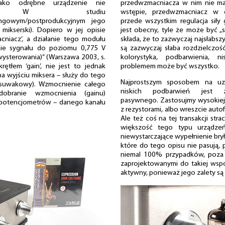
jako odrębne urządzenie nie
przedwzmacniacza w nim nie ma
je. W studiu
wstępie, przedwzmacniacz w
ingowym/postprodukcyjnym jego
przede wszystkim regulacja siły
 mikserski). Dopiero w jej opisie
jest obecny, tyle że może być „s
cniacz’, a działanie tego modułu
składa, że to zazwyczaj najsłabs
nie sygnału do poziomu 0,775 V
są zazwyczaj słaba rozdzielczoś
ysterowania)” (Warszawa 2003, s.
kolorystyka, podbarwienia, 
rętłem ‘gain’, nie jest to jednak
problemem może być wszystko.
na wyjściu miksera – służy do tego
Najprostszym sposobem na uzys
 suwakowy). Wzmocnienie całego
niskich podbarwień jest z
obranie wzmocnienia (gainu)
pasywnego. Zastosujmy wysokiej 
 potencjometrów – danego kanału
z rezystorami, albo wreszcie auto
Ale też coś na tej transakcji st
większość tego typu urządze
niewystarczające wypełnienie brył,
które do tego opisu nie pasują,
niemal 100% przypadków, poza
zaprojektowanymi do takiej wsp
aktywny, ponieważ jego zalety są