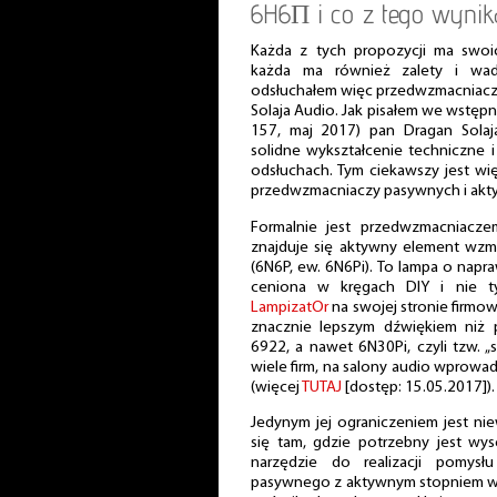
6H6П i co z tego wynik
Każda z tych propozycji ma swoi
każda ma również zalety i wad
odsłuchałem więc przedwzmacniacz l
Solaja Audio. Jak pisałem we wstęp
157, maj 2017) pan Dragan Solaja,
solidne wykształcenie techniczne i
odsłuchach. Tym ciekawszy jest wi
przedwzmacniaczy pasywnych i akt
Formalnie jest przedwzmacniacz
znajduje się aktywny element wzm
(6N6P, ew. 6N6Pi). To lampa o napr
ceniona w kręgach DIY i nie tyl
LampizatOr
na swojej stronie firmow
znacznie lepszym dźwiękiem niż 
6922, a nawet 6N30Pi, czyli tzw. 
wiele firm, na salony audio wprow
(więcej
TUTAJ
[dostęp: 15.05.2017]).
Jedynym jej ograniczeniem jest ni
się tam, gdzie potrzebny jest wys
narzędzie do realizacji pomys
pasywnego z aktywnym stopniem wy