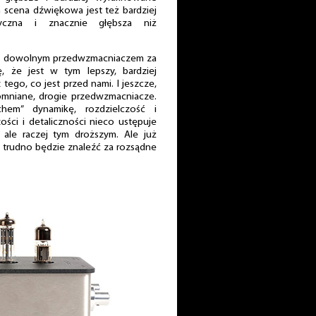
h scena dźwiękowa jest też bardziej
styczna i znacznie głębsza niż
 z dowolnym przedwzmacniaczem za
ię, że jest w tym lepszy, bardziej
 tego, co jest przed nami. I jeszcze,
omniane, drogie przedwzmacniacze.
em” dynamikę, rozdzielczość i
zości i detaliczności nieco ustępuje
le raczej tym droższym. Ale już
, trudno będzie znaleźć za rozsądne