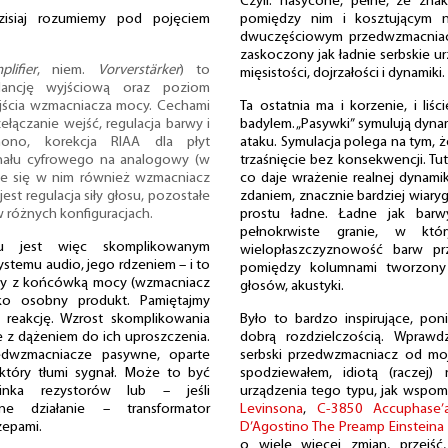
Czyli: nasycone, pełne, ze znak
isiaj rozumiemy pod pojęciem
pomiędzy nim i kosztującym ni
dwuczęściowym przedwzmacni
zaskoczony jak ładnie serbskie u
plifier
, niem.
Vorverstärker
) to
mięsistości, dojrzałości i dynamiki.
dancję wyjściową oraz poziom
jścia wzmacniacza mocy. Cechami
Ta ostatnia ma i korzenie, i liś
łączanie wejść, regulacja barwy i
badylem. „Pasywki” symulują dyn
mono, korekcja RIAA dla płyt
ataku. Symulacja polega na tym, że
nału cyfrowego na analogowy (w
trzaśnięcie bez konsekwencji. Tu
je się w nim również wzmacniacz
co daje wrażenie realnej dynamik
jest regulacja siły głosu, pozostałe
zdaniem, znacznie bardziej wiar
 różnych konfiguracjach.
prostu ładne. Ładne jak barw
pełnokrwiste granie, w kt
u jest więc skomplikowanym
wielopłaszczyznowość barw pr
stemu audio, jego rdzeniem – i to
pomiędzy kolumnami tworzony 
wany z końcówką mocy (wzmacniacz
głosów, akustyki.
ako osobny produkt. Pamiętajmy
 reakcję. Wzrost skomplikowania
Było to bardzo inspirujące, po
 z dążeniem do ich uproszczenia.
dobrą rozdzielczością. Wprawd
edwzmacniacze pasywne, oparte
serbski przedwzmacniacz od moje
który tłumi sygnał. Może to być
spodziewałem, idiotą (raczej) 
binka rezystorów lub – jeśli
urządzenia tego typu, jak wspom
 działanie – transformator
Levinsona
,
C-3850 Accuphase
zepami.
D’Agostino
The Preamp Einsteina
o wiele więcej zmian, przejść