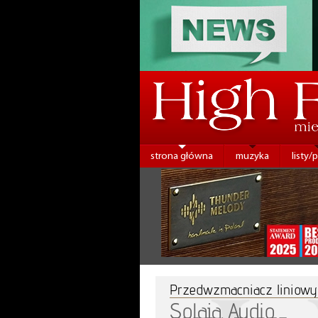
strona główna
muzyka
listy/
Przedwzmacniacz liniowy
Solaja Audio