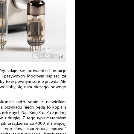
óry zdaje się potwierdzać intuicje
h i pasywnych. Mógłbym napisać, że
łaby to w pewnym sensie prawda. Ale
ozwoliłoby się nam niczego nowego
konale radzi sobie z niewielkimi
Dla przykładu niech będą to kopia z
miłosnych Nat ‘King’ Cole’a z jednej
n z drugiej. Z tego typu materiałem
 jak urządzenia za 4000 zł i więcej.
ym tego słowa znaczeniu „lampowe”.