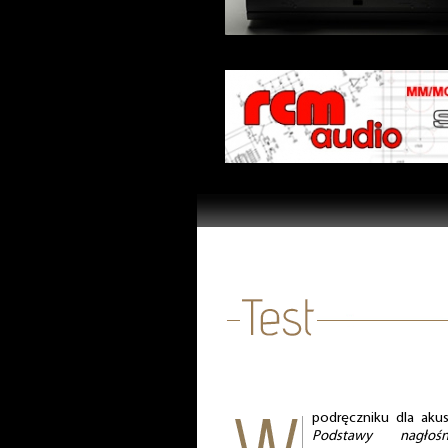
podręczniku dla akus
Podstawy nagłośn