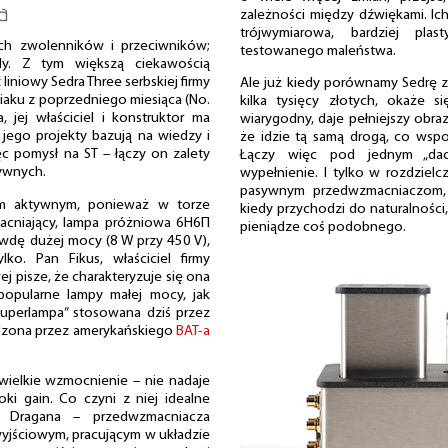
a
zależności między dźwiękami. Ic
trójwymiarowa, bardziej pla
ch zwolenników i przeciwników;
testowanego maleństwa.
y. Z tym większą ciekawością
iniowy Sedra Three serbskiej firmy
Ale już kiedy porównamy Sedrę
niaku z poprzedniego miesiąca (No.
kilka tysięcy złotych, okaże s
 jej właściciel i konstruktor ma
wiarygodny, daje pełniejszy obraz
 jego projekty bazują na wiedzy i
że idzie tą samą drogą, co wsp
ęc pomysł na ST – łączy on zalety
Łączy więc pod jednym „dach
ywnych.
wypełnienie. I tylko w rozdzielc
pasywnym przedwzmacniaczom, a
em aktywnym, ponieważ w torze
kiedy przychodzi do naturalności
acniający, lampa próżniowa 6H6П
pieniądze coś podobnego.
awdę dużej mocy (8 W przy 450 V),
ko. Pan Fikus, właściciel firmy
ej pisze, że charakteryzuje się ona
popularne lampy małej mocy, jak
„superlampa” stosowana dziś przez
adzona przez amerykańskiego
BAT-a
ewielkie wzmocnienie – nie nadaje
oki gain. Co czyni z niej idealne
łu Dragana – przedwzmacniacza
jściowym, pracującym w układzie