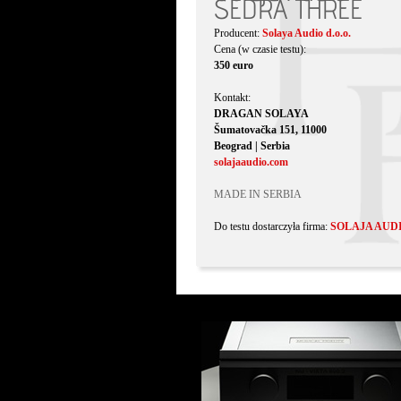
SEDRA THREE
Producent:
Solaya Audio d.o.o.
Cena (w czasie testu):
350 euro
Kontakt:
DRAGAN SOLAYA
Šumatovačka 151, 11000
Beograd | Serbia
solajaaudio.com
MADE IN SERBIA
Do testu dostarczyła firma:
SOLAJA AUD