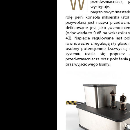
przedwzmacniacz, 
występu
nagraniowym/master
rolę pełni konsola mikserska (stół
przywołana jest nazwa ‘przedwzma
definiowane jest jako „wzmocnie
(odpowiada to 0 dB na wskaźniku w
42). Napięcie regulowane jest pok
równoważne z regulacją siły głosu 
osobny potencjometr (zazwyczaj
systemu ustala się poprzez d
przedwzmacniacza oraz położenia
oraz wyjściowego (sumy).