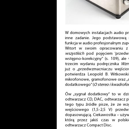
W domowych instalacjach audio p
inne zadanie. Jego podstawową ro
funkcja w audio profesjonalnym zup
Witort w swoim opracowaniu 
wszystkich
pod pojęciem ‘przedwz
wstępno-korekcyjny” (s. 109), al
trzecim wydaniu podręcznika
Wzma
już o „przedwzmacniaczu wejści
potwierdza Leopold B. Witkowski
mikrofonowe, gramofonowe oraz „d
dodatkowego” (
O stereo i kwadrofon
Ów „sygnał dodatkowy” to w dzis
odtwarzacz CD, DAC, odtwarzacz pl
tego typu źródle pisze, że ze w
wejściowego (1,5-2,5 V) przedw
dopasowującą. Ciekawostka – używ
którą przez jakiś czas w polskie
odtwarzacz Compact Disc.