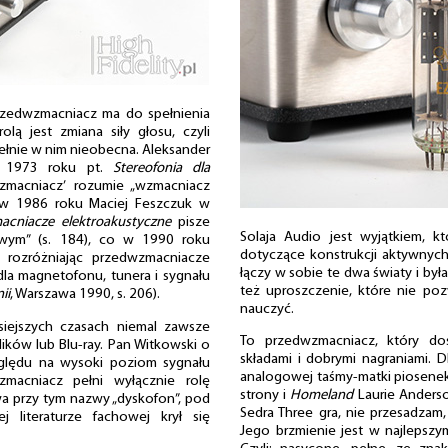
rzedwzmacniacz ma do spełnienia
lą jest zmiana siły głosu, czyli
ełnie w nim nieobecna. Aleksander
z 1973 roku pt.
Stereofonia dla
macniacz’ rozumie „wzmacniacz
e w 1986 roku Maciej Feszczuk w
cniacze elektroakustyczne
pisze
Solaja Audio jest wyjątkiem, kt
owym” (s. 184), co w 1990 roku
dotyczące konstrukcji aktywnyc
 rozróżniając przedwzmacniacze
łączy w sobie te dwa światy i by
la magnetofonu, tunera i sygnału
też uproszczenie, które nie p
ii
, Warszawa 1990, s. 206).
nauczyć.
iejszych czasach niemal zawsze
To przedwzmacniacz, który dos
ików lub Blu-ray. Pan Witkowski o
składami i dobrymi nagraniami. 
zględu na wysoki poziom sygnału
analogowej taśmy-matki piosenek 
zmacniacz pełni wyłącznie rolę
strony i
Homeland
Laurie Anderso
a przy tym nazwy „dyskofon”, pod
Sedra Three gra, nie przesadzam,
j literaturze fachowej krył się
Jego brzmienie jest w najlepsz