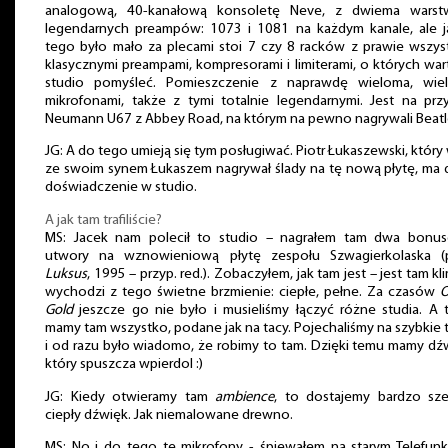
analogową, 40-kanałową konsoletę Neve, z dwiema warst
legendarnych preampów: 1073 i 1081 na każdym kanale, ale j
tego było mało za plecami stoi 7 czy 8 racków z prawie wszys
klasycznymi preampami, kompresorami i limiterami, o których wa
studio pomyśleć. Pomieszczenie z naprawdę wieloma, wie
mikrofonami, także z tymi totalnie legendarnymi. Jest na prz
Neumann U67 z Abbey Road, na którym na pewno nagrywali Beatle
JG: A do tego umieją się tym posługiwać. Piotr Łukaszewski, który
ze swoim synem Łukaszem nagrywał ślady na tę nową płytę, ma
doświadczenie w studio.
A jak tam trafiliście?
MS: Jacek nam polecił to studio – nagrałem tam dwa bonu
utwory na wznowieniową płytę zespołu Szwagierkolaska (p
Luksus
, 1995 – przyp. red.). Zobaczyłem, jak tam jest – jest tam kli
wychodzi z tego świetne brzmienie: ciepłe, pełne. Za czasów
O
Gold
jeszcze go nie było i musieliśmy łączyć różne studia. A 
mamy tam wszystko, podane jak na tacy. Pojechaliśmy na szybkie 
i od razu było wiadomo, że robimy to tam. Dzięki temu mamy dź
który spuszcza wpierdol :)
JG: Kiedy otwieramy tam
ambience
, to dostajemy bardzo sze
ciepły dźwięk. Jak niemalowane drewno.
MS: No i do tego te mikrofony - śpiewałem na starym Telefun