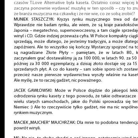
czasów T.Love Alternative była kaseta. Ostatnio coraz więcej 
zaczyna ponownie wydawać muzykę w ten sposób – czy to zna
że branża muzyczna ma czkawkę i że nie wie, co ze sobą zrobić?
MUNIEK STASZCZYK: Kryzys rynku muzycznego trwa od da
Wprawdzie nie badam rynku, ale wiem, że są kraje paradoksów
Japonia – megatechno, supernowoczesny, a tam ciągle sprzedaj
winyl i CD. Gdzie indziej przeważa cyfra. W Polsce kompakty ciągl
sprzedają, może dlatego, że jesteśmy tradycyjni, a może dlateg
zapóźnieni. Ale to wszystko się kończy. Wystarczy spojrzeć na to
są nagradzane Złote Płyty – pamiętam, że w latach 80., k
zaczynałem grać dostawaliśmy ją za 100 000, w latach 90. za 50
później za 30 000 egzemplarzy, a dzisiaj złoto dostaje się za 1
sprzedanych płyt. A co do kasety – sam sobie sporo ich zostaw
przecież nasze pierwsze wydawnictwa wyszły właśnie na kaset
Ale myślę, że to raczej gadżet, nic poważnego.
JACEK GAWŁOWSKI: Może w Polsce dojdzie do jakiegoś lekk
odrodzenia rynku kasety z tego powodu, że takie odtwarzacze
wielu starych samochodach, jakie do Polski sprowadza się te
Niemiec :) Ale to rzeczywiście tylko gadżet, nie ma nic wspóln
rynkiem muzycznym.
MACIEK „MAJCHER” MAJCHRZAK: Dla mnie to podobna tendencja,
powrót winyli.