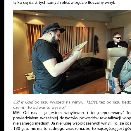
tylko się da. Z tych samych plików będzie tłoczony winyl.
Old is Gold
od razu wyszedł na winylu,
T.LOVE
też od razu będz
czerni – to od was to wyszło?
MM: Od nas – ja jestem winylowiec i to „nieprzerwany”. To
powiedziałem wcześniej dotyczyło powodów rewitalizacji winy
nie samego medium. Ja nie lubię współczesnych winyli. To, że coś
180 g, to nie ma to żadnego znaczenia, bo to najczęściej jest g