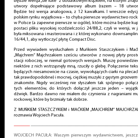
będzie wersja „de luxe” z dodatkowym krążkiem, na którym znajd
utwory dopełniające podstawowy album (razem – 18 utwor
Będzie też wersja analogowa, z 12 kawałkami. I wreszcie edyc
polskim rynku wyjątkowa – to chyba pierwsze wydawnictwo roc
w Polsce (a zapewne pierwsze w ogóle), które można będzie ku
postaci pliku wysokiej rozdzielczości 24/88,2, czyli w wersji, w j
była miksowana i masterowana i z której wykonano downsampli
16/44,1, aby wytłoczyć płytę Compact Disc.
Przed wywiadem wysłuchałem z Muńkiem Staszczykiem i Mać
„Majchrem” Majchrzakiem sześciu utworów z nowej płyty prost
stacji roboczej, w niemal gotowych wersjach. Muszę powiedzie
niektóre z nich wstrząsnęły mną, rzuciły o glebę. Połączenie tek
będących niesamowicie na czasie, wywołujących ciarki na plecac
tak prawdopodobne) i mocnej, ciężkiej muzyki z gęstym
groovem
znakomite. Nigdy wcześniej nie słyszałem tak spójnego połąc
tych elementów, do których dołączył jeszcze jeden – wyjąt
dźwięk. Bardzo dawno nie miałem do czynienia z nagraniami m
rockowej, które by brzmiały tak dobrze.
Z MUŃKIEM STASZCZYKIEM i MAĆKIEM „MAJCHREM” MAJCHRZA
rozmawia Wojciech Pacuła.
WOJCIECH PACUŁA: Waszym pierwszym wydawnictwem, jeszcz