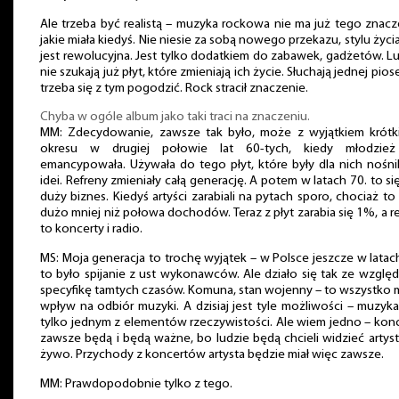
Ale trzeba być realistą – muzyka rockowa nie ma już tego znacz
jakie miała kiedyś. Nie niesie za sobą nowego przekazu, stylu życia
jest rewolucyjna. Jest tylko dodatkiem do zabawek, gadżetów. L
nie szukają już płyt, które zmieniają ich życie. Słuchają jednej piose
trzeba się z tym pogodzić. Rock stracił znaczenie.
Chyba w ogóle album jako taki traci na znaczeniu.
MM: Zdecydowanie, zawsze tak było, może z wyjątkiem krótk
okresu w drugiej połowie lat 60-tych, kiedy młodzież
emancypowała. Używała do tego płyt, które były dla nich nośn
idei. Refreny zmieniały całą generację. A potem w latach 70. to się
duży biznes. Kiedyś artyści zarabiali na pytach sporo, chociaż to
dużo mniej niż połowa dochodów. Teraz z płyt zarabia się 1%, a r
to koncerty i radio.
MS: Moja generacja to trochę wyjątek – w Polsce jeszcze w latac
to było spijanie z ust wykonawców. Ale działo się tak ze wzglę
specyfikę tamtych czasów. Komuna, stan wojenny – to wszystko 
wpływ na odbiór muzyki. A dzisiaj jest tyle możliwości – muzyka
tylko jednym z elementów rzeczywistości. Ale wiem jedno – kon
zawsze będą i będą ważne, bo ludzie będą chcieli widzieć artys
żywo. Przychody z koncertów artysta będzie miał więc zawsze.
MM: Prawdopodobnie tylko z tego.