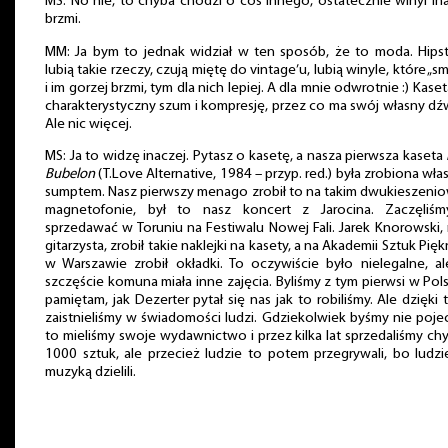
MS: No nie, to chyba chodzi o coś innego, ostatecznie winyl in
brzmi.
MM: Ja bym to jednak widział w ten sposób, że to moda. Hips
lubią takie rzeczy, czują miętę do vintage’u, lubią winyle, które „s
i im gorzej brzmi, tym dla nich lepiej. A dla mnie odwrotnie :) Kase
charakterystyczny szum i kompresję, przez co ma swój własny dź
Ale nic więcej.
MS: Ja to widzę inaczej. Pytasz o kasetę, a nasza pierwsza kaseta
Bubelon
(T.Love Alternative, 1984 – przyp. red.) była zrobiona wł
sumptem. Nasz pierwszy menago zrobił to na takim dwukieszen
magnetofonie, był to nasz koncert z Jarocina. Zaczęliśm
sprzedawać w Toruniu na Festiwalu Nowej Fali. Jarek Knorowski,
gitarzysta, zrobił takie naklejki na kasety, a na Akademii Sztuk Pię
w Warszawie zrobił okładki. To oczywiście było nielegalne, a
szczęście komuna miała inne zajęcia. Byliśmy z tym pierwsi w Pol
pamiętam, jak Dezerter pytał się nas jak to robiliśmy. Ale dzięki
zaistnieliśmy w świadomości ludzi. Gdziekolwiek byśmy nie pojec
to mieliśmy swoje wydawnictwo i przez kilka lat sprzedaliśmy ch
1000 sztuk, ale przecież ludzie to potem przegrywali, bo ludzi
muzyką dzielili.