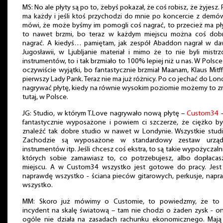
MS: No ale płyty są po to, żebyś pokazał, że coś robisz, że żyjesz. 
ma każdy i jeśli ktoś przychodzi do mnie po koncercie z demó
mówi, że może byśmy im pomogli coś nagrać, to przecież ma pły
to nawet brzmi, bo teraz w każdym miejscu można coś dob
nagrać. A kiedyś… pamiętam, jak zespół Abaddon nagrał w da
Jugosławii, w Ljubljanie materiał i mimo że to nie byli mistr
instrumentów, to i tak brzmiało to 100% lepiej niż u nas. W Polsce
oczywiście wyjątki, bo fantastycznie brzmiał Maanam, Klaus Mitf
pierwszy Lady Pank. Teraz nie ma już różnicy. Po co jechać do Lo
nagrywać płytę, kiedy na równie wysokim poziomie możemy to z
tutaj, w Polsce.
JG: Studio, w którym T.Love nagrywało nową płytę –
Custom34
-
fantastycznie wyposażone i powiem ci szczerze, że ciężko by
znaleźć tak dobre studio w nawet w Londynie. Wszystkie stud
Zachodzie są wyposażone w standardowy zestaw urząd
instrumentów itp. Jeśli chcesz coś ekstra, to są takie wypożyczaln
których sobie zamawiasz to, co potrzebujesz, albo dopłacas
miejscu. A w Custom34 wszystko jest gotowe do pracy. Jest
naprawdę wszystko - ściana pieców gitarowych, perkusje, nap
wszystko.
MM: Skoro już mówimy o Customie, to powiedzmy, że to j
incydent na skalę światową – tam nie chodzi o żaden zysk - 
ogóle nie działa na zasadach rachunku ekonomicznego. Mają