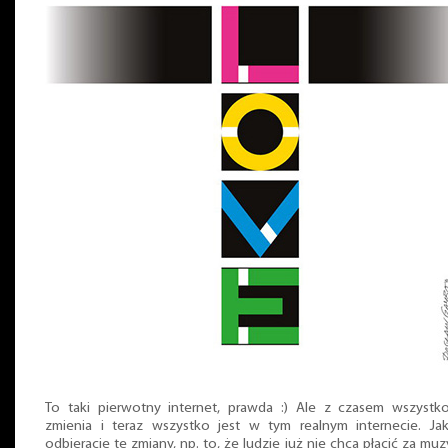
To taki pierwotny internet, prawda :) Ale z czasem wszystko
zmienia i teraz wszystko jest w tym realnym internecie. Ja
odbieracie te zmiany, np. to, że ludzie już nie chcą płacić za muz