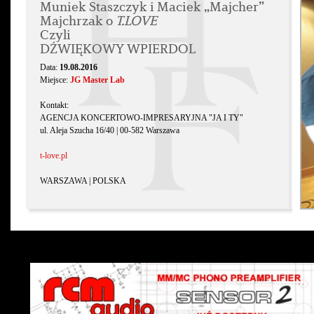
Muniek Staszczyk i Maciek „Majcher”
Majchrzak o
T.LOVE
Czyli
DŹWIĘKOWY WPIERDOL
Data:
19.08.2016
Miejsce:
JG Master Lab
Kontakt:
AGENCJA KONCERTOWO-IMPRESARYJNA "JA I TY"
ul. Aleja Szucha 16/40 | 00-582 Warszawa
t-love.pl
WARSZAWA | POLSKA