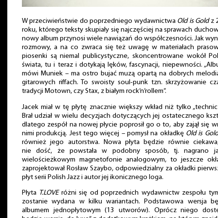
W przeciwieństwie do poprzedniego wydawnictwa
Old is Gold
z 
roku, którego teksty skupiały się najczęściej na sprawach ducho
nowy album przynosi wiele nawiązań do współczesności. Jak wyn
rozmowy, a na co zwraca się też uwagę w materiałach prasow
piosenki są niemal publicystyczne, skoncentrowane wokół Pol
świata, tu i teraz i dotykają lęków, fascynacji, niepewności. „Al
mówi Muniek – ma ostro bujać muzą opartą na dobrych melodia
gitarowych riffach. To swoisty soul-punk tzn. skrzyżowanie cz
tradycji Motown, czy Stax, z białym rock’n’rollem”.
Jacek miał w tę płytę znacznie większy wkład niż tylko „technic
Brał udział w wielu decyzjach dotyczących jej ostatecznego kszt
dlatego zespół na nowej płycie poprosił go o to, aby zajął się w
nimi produkcją. Jest tego więcej – pomysł na okładkę
Old is Gol
również jego autorstwa. Nowa płyta będzie równie ciekawa
nie dość, że powstała w podobny sposób, tj. nagrano j
wielościeżkowym magnetofonie analogowym, to jeszcze okł
zaprojektował Rosław Szaybo, odpowiedzialny za okładki pierw
płyt serii Polish Jazz i autor jej ikonicznego loga.
Płyta
T.LOVE
różni się od poprzednich wydawnictw zespołu tym
zostanie wydana w kilku wariantach. Podstawowa wersja bę
albumem jednopłytowym (13 utworów). Oprócz niego dost