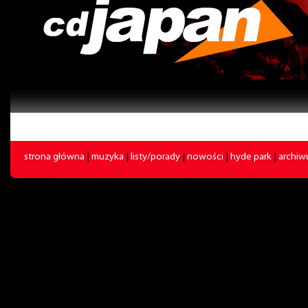
strona główna
|
muzyka
|
listy/porady
|
nowości
|
hyde park
|
archi