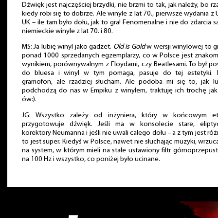
Dźwięk jest najczęściej brzydki, nie brzmi to tak, jak należy, bo r
kiedy robi się to dobrze. Ale winyle z lat 70., pierwsze wydania z 
UK – ile tam było dołu, jak to gra! Fenomenalne i nie do zdarcia s
niemieckie winyle z lat 70. i 80.
MS: Ja lubię winyl jako gadżet.
Old is Gold
w wersji winylowej to 
ponad 1000 sprzedanych egzemplarzy, co w Polsce jest znakom
wynikiem, porównywalnym z Floydami, czy Beatlesami. To był p
do bluesa i winyl w tym pomaga, pasuje do tej estetyki.
gramofon, ale rzadziej słucham. Ale podoba mi się to, jak l
podchodzą do nas w Empiku z winylem, traktuję ich trochę jak
ów:).
JG: Wszystko zależy od inżyniera, który w końcowym et
przygotowuje dźwięk. Jeśli ma w konsolecie stare, elipty
korektory Neumanna i jeśli nie uwali całego dołu – a z tym jest róż
to jest super. Kiedyś w Polsce, nawet nie słuchając muzyki, wrzuca
na system, w którym mieli na stałe ustawiony filtr górnoprzepu
na 100 Hz i wszystko, co poniżej było ucinane.