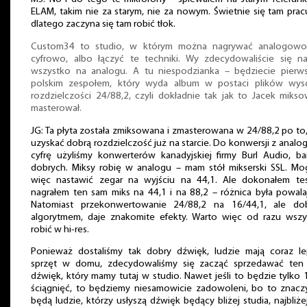
ELAM, takim nie za starym, nie za nowym. Świetnie się tam pracu
dlatego zaczyna się tam robić tłok.
Custom34 to studio, w którym można nagrywać analogowo
cyfrowo, albo łączyć te techniki. Wy zdecydowaliście się na
wszystko na analogu. A tu niespodzianka – będziecie pierw
polskim zespołem, który wyda album w postaci plików wyso
rozdzielczości 24/88,2, czyli dokładnie tak jak to Jacek mikso
masterował.
JG: Ta płyta została zmiksowana i zmasterowana w 24/88,2 po to
uzyskać dobrą rozdzielczość już na starcie. Do konwersji z analo
cyfrę użyliśmy konwerterów kanadyjskiej firmy Burl Audio, b
dobrych. Miksy robię w analogu – mam stół mikserski SSL. Mo
więc nastawić zegar na wyjściu na 44,1. Ale dokonałem tes
nagrałem ten sam miks na 44,1 i na 88,2 – różnica była powala
Natomiast przekonwertowanie 24/88,2 na 16/44,1, ale do
algorytmem, daje znakomite efekty. Warto więc od razu wszy
robić w hi-res.
Ponieważ dostaliśmy tak dobry dźwięk, ludzie mają coraz le
sprzęt w domu, zdecydowaliśmy się zacząć sprzedawać ten
dźwięk, który mamy tutaj w studio. Nawet jeśli to będzie tylko
ściągnięć, to będziemy niesamowicie zadowoleni, bo to znacz
będą ludzie, którzy usłyszą dźwięk będący bliżej studia, najbliżej