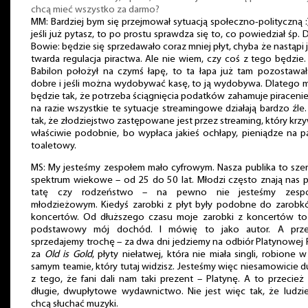
chcą mieć wszystko za darmo?
MM: Bardziej bym się przejmował sytuacją społeczno-polityczną :
jeśli już pytasz, to po prostu sprawdza się to, co powiedział śp. 
Bowie: będzie się sprzedawało coraz mniej płyt, chyba że nastąpi 
twarda regulacja piractwa. Ale nie wiem, czy coś z tego będzie. 
Babilon położył na czymś łapę, to ta łapa już tam pozostawa
dobre i jeśli można wydobywać kasę, to ją wydobywa. Dlatego
będzie tak, że potrzeba ściągnięcia podatków zahamuje piracenie
na razie wszystkie te sytuacje streamingowe działają bardzo źle.
tak, że złodziejstwo zastępowane jest przez streaming, który krz
właściwie podobnie, bo wypłaca jakieś ochłapy, pieniądze na p
toaletowy.
MS: My jesteśmy zespołem mało cyfrowym. Nasza publika to sze
spektrum wiekowe – od 25 do 50 lat. Młodzi często znają nas 
tatę czy rodzeństwo – na pewno nie jesteśmy zesp
młodzieżowym. Kiedyś zarobki z płyt były podobne do zarobk
koncertów. Od dłuższego czasu moje zarobki z koncertów to 
podstawowy mój dochód. I mówię to jako autor. A prze
sprzedajemy trochę – za dwa dni jedziemy na odbiór Platynowej 
za
Old is Gold
, płyty niełatwej, która nie miała singli, robione 
samym teamie, który tutaj widzisz. Jesteśmy więc niesamowicie 
z tego, że fani dali nam taki prezent – Platynę. A to przecież
długie, dwupłytowe wydawnictwo. Nie jest więc tak, że ludzi
chcą słuchać muzyki.