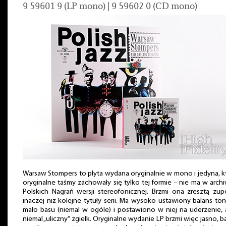
9 59601 9 (LP mono) | 9 59602 0 (CD mono)
Warsaw Stompers to płyta wydana oryginalnie w mono i jedyna, k
oryginalne taśmy zachowały się tylko tej formie – nie ma w arc
Polskich Nagrań wersji stereofonicznej. Brzmi ona zresztą zup
inaczej niż kolejne tytuły serii. Ma wysoko ustawiony balans ton
mało basu (niemal w ogóle) i postawiono w niej na uderzenie, 
niemal „uliczny” zgiełk. Oryginalne wydanie LP brzmi więc jasno, b