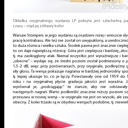
Okładka oryginalnego wydania LP pokryta jest szlachetną pa
czasu – stąd jej żółtawy kolor
Warsaw Stompers w jego wydaniu są osadzeni niżej i wreszcie sł
pracę kontrabasu. Ale też nie został on uwypuklony, a uwidoczni
to duża różnica i wielka sztuka. Środek pasma jest znacznie cieplej
to on daje największą różnicę. Góra jest cieplejsza i bardziej „złoci
tj. ma zaokrąglony atak. Niemal wszystko jest wyraźniejsze i bar
„obecne” – wydaje się, że średni poziom został podniesiony o j
1,5-2 dB, więc przy porównaniach, przy oryginale, podkręćmy 
siły głosu. Ta wersja pokazuje nagrania w bardziej jednorodny sp
tj. lepiej ukazuje to, co je łączy. Powstawały one od 1959 do
roku i na oryginalnej płycie gradacja jakości jest wyraźna. 
wyrównał je, „podciągając” te starsze, aby nie odstawał
następnych nagrań. Warto podkreślić znacznie niższy poziom 
przesuwu w nowej wersji – w oryginale nie jest on wysoki, ale z
obecny. Z kolei trzaski są w obydwu wersjach podobne, tj. niewiel