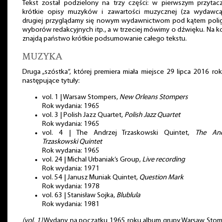
Tekst został podzielony na trzy części: w pierwszym przytac
krótkie opisy muzyków i zawartości muzycznej (za wydawcą
drugiej przyglądamy się nowym wydawnictwom pod kątem poligr
wyborów redakcyjnych itp., a w trzeciej mówimy o dźwięku. Na 
znajdą państwo krótkie podsumowanie całego tekstu.
MUZYKA
Druga „szóstka”, której premiera miała miejsce 29 lipca 2016 ro
następujące tytuły:
vol. 1 | Warsaw Stompers,
New Orleans Stompers
Rok wydania: 1965
vol. 3 | Polish Jazz Quartet,
Polish Jazz Quartet
Rok wydania: 1965
vol. 4 | The Andrzej Trzaskowski Quintet,
The And
Trzaskowski Quintet
Rok wydania: 1965
vol. 24 | Michal Urbaniak’s Group,
Live recording
Rok wydania: 1971
vol. 54 | Janusz Muniak Quintet,
Question Mark
Rok wydania: 1978
vol. 63 | Stanisław Sojka,
Blublula
Rok wydania: 1981
(vol. 1)
Wydany na początku 1965 roku album grupy Warsaw Stom