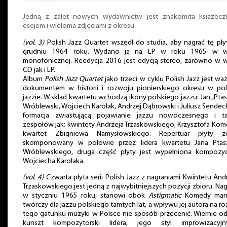
Jedną z zalet nowych wydawnictw jest znakomita książecz
esejem i wieloma zdjęciami z okresu
(vol. 3)
Polish Jazz Quartet wszedł do studia, aby nagrać tę pł
grudniu 1964 roku. Wydano ją na LP w roku 1965 w we
monofonicznej. Reedycja 2016 jest edycją stereo, zarówno w w
CD jak i LP.
Album
Polish Jazz Quartet
jako trzeci w cyklu Polish Jazz jest w
dokumentem w historii i rozwoju pionierskiego okresu w pol
jazzie. W skład kwartetu wchodzą ikony polskiego jazzu: Jan „Pta
Wróblewski, Wojciech Karolak, Andrzej Dąbrowski i Juliusz Sendeck
formacja zwiastującą pojawianie jazzu nowoczesnego i ta
zespołów jak: kwintety Andrzeja Trzaskowskiego, Krzysztofa Kom
kwartet Zbigniewa Namysłowskiego. Repertuar płyty zo
skomponowany w połowie przez lidera kwartetu Jana Ptas
Wróblewskiego, druga część płyty jest wypełniona kompozyc
Wojciecha Karolaka.
(vol. 4)
Czwarta płyta serii Polish Jazz z nagraniami Kwintetu And
Trzaskowskiego jest jedną z najwybitniejszych pozycji zbioru. Na
w styczniu 1965 roku, stanowi obok
Astigmatic
Komedy mani
twórczy dla jazzu polskiego tamtych lat, a wpływu jej autora na r
tego gatunku muzyki w Polsce nie sposób przecenić. Wiernie o
kunszt kompozytorski lidera, jego styl improwizacyj