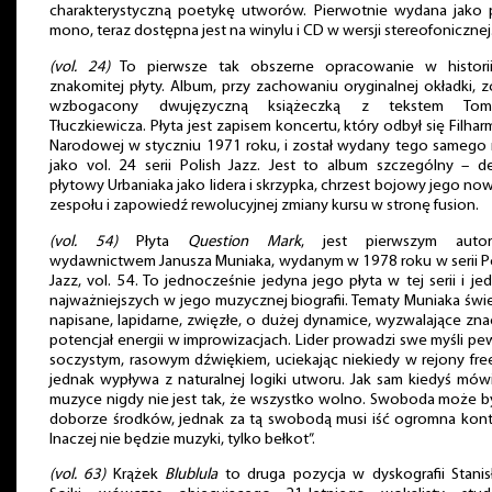
charakterystyczną poetykę utworów. Pierwotnie wydana jako p
mono, teraz dostępna jest na winylu i CD w wersji stereofonicznej
(vol. 24)
To pierwsze tak obszerne opracowanie w historii
znakomitej płyty. Album, przy zachowaniu oryginalnej okładki, z
wzbogacony dwujęzyczną książeczką z tekstem Tom
Tłuczkiewicza. Płyta jest zapisem koncertu, który odbył się Filhar
Narodowej w styczniu 1971 roku, i został wydany tego samego
jako vol. 24 serii Polish Jazz. Jest to album szczególny – d
płytowy Urbaniaka jako lidera i skrzypka, chrzest bojowy jego n
zespołu i zapowiedź rewolucyjnej zmiany kursu w stronę fusion.
(vol. 54)
Płyta
Question Mark
, jest pierwszym autor
wydawnictwem Janusza Muniaka, wydanym w 1978 roku w serii P
Jazz, vol. 54. To jednocześnie jedyna jego płyta w tej serii i je
najważniejszych w jego muzycznej biografii. Tematy Muniaka świ
napisane, lapidarne, zwięzłe, o dużej dynamice, wyzwalające zn
potencjał energii w improwizacjach. Lider prowadzi swe myśli pe
soczystym, rasowym dźwiękiem, uciekając niekiedy w rejony fre
jednak wypływa z naturalnej logiki utworu. Jak sam kiedyś mówi
muzyce nigdy nie jest tak, że wszystko wolno. Swoboda może 
doborze środków, jednak za tą swobodą musi iść ogromna kont
Inaczej nie będzie muzyki, tylko bełkot”.
(vol. 63)
Krążek
Blublula
to druga pozycja w dyskografii Stani