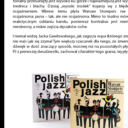
tonalny przesunięty jest wysoko ku górze i najważniejsza jest w
średnica i blachy. Dzisiaj „wysoki środek” kojarzy się z błę
rozjaśnieniem. Wbrew temu płyta Warsaw Stompers nie 
rozjaśniona; jasna – tak, ale nie rozjaśniona. Mimo to trudno mó
realistycznym oddaniu bandu, ponieważ kontrabas jest niem
nieobecny, a niskie zejścia dęciaków ciche.
I niemal widzę Jacka Gawłowskiego, jak zagryza wąsa (którego zr
nie ma) i jak się zżyma! Tym większy szacunek dla niego, że zmien
dźwięk w dość znaczący sposób, mocniej niż na pozostałych pł
PJ z pierwszej dwudziestki, zachował
charakter
tego grania, tej pły