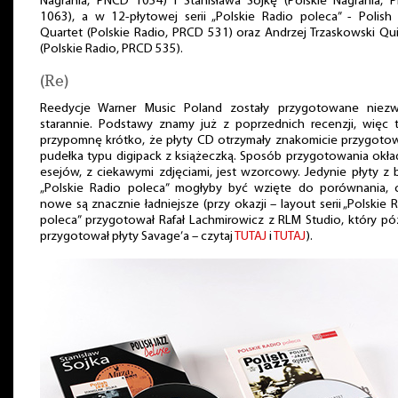
Nagrania, PNCD 1054) i Stanisława Sojkę (Polskie Nagrania, 
1063), a w 12-płytowej serii „Polskie Radio poleca” - Polish
Quartet (Polskie Radio, PRCD 531) oraz Andrzej Trzaskowski Qu
(Polskie Radio, PRCD 535).
(Re)
Reedycje Warner Music Poland zostały przygotowane niezw
starannie. Podstawy znamy już z poprzednich recenzji, więc 
przypomnę krótko, że płyty CD otrzymały znakomicie przygoto
pudełka typu digipack z książeczką. Sposób przygotowania okła
esejów, z ciekawymi zdjęciami, jest wzorcowy. Jedynie płyty z
„Polskie Radio poleca” mogłyby być wzięte do porównania, 
nowe są znacznie ładniejsze (przy okazji – layout serii „Polskie 
poleca” przygotował Rafał Lachmirowicz z RLM Studio, który pó
przygotował płyty Savage’a – czytaj
TUTAJ
i
TUTAJ
).