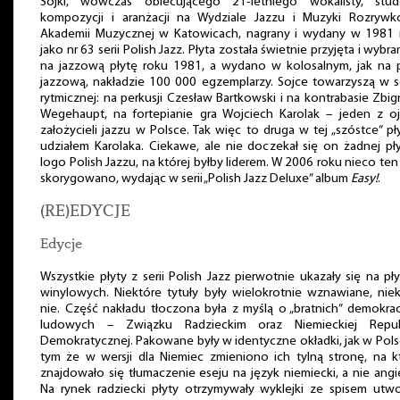
Sojki, wówczas obiecującego 21-letniego wokalisty, stud
kompozycji i aranżacji na Wydziale Jazzu i Muzyki Rozrywk
Akademii Muzycznej w Katowicach, nagrany i wydany w 1981 
jako nr 63 serii Polish Jazz. Płyta została świetnie przyjęta i wybra
na jazzową płytę roku 1981, a wydano w kolosalnym, jak na p
jazzową, nakładzie 100 000 egzemplarzy. Sojce towarzyszą w s
rytmicznej: na perkusji Czesław Bartkowski i na kontrabasie Zbi
Wegehaupt, na fortepianie gra Wojciech Karolak – jeden z o
założycieli jazzu w Polsce. Tak więc to druga w tej „szóstce” pł
udziałem Karolaka. Ciekawe, ale nie doczekał się on żadnej pł
logo Polish Jazzu, na której byłby liderem. W 2006 roku nieco ten
skorygowano, wydając w serii „Polish Jazz Deluxe” album
Easy!
.
(RE)EDYCJE
Edycje
Wszystkie płyty z serii Polish Jazz pierwotnie ukazały się na pł
winylowych. Niektóre tytuły były wielokrotnie wznawiane, nie
nie. Część nakładu tłoczona była z myślą o „bratnich” demokra
ludowych – Związku Radzieckim oraz Niemieckiej Repub
Demokratycznej. Pakowane były w identyczne okładki, jak w Pols
tym że w wersji dla Niemiec zmieniono ich tylną stronę, na k
znajdowało się tłumaczenie eseju na język niemiecki, a nie angie
Na rynek radziecki płyty otrzymywały wyklejki ze spisem utw