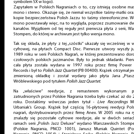
symbolem SX w logo).
Zapytałem w Polskich Nagraniach o to, czy istnieją osobne ma
mono i stereo. Okazuje się, że niemal wszystkie taśmy-matki ora
kopie bezpieczeństwa Polish Jazzu to taśmy stereofoniczne. W
mono powstawały więc, na to wygląda, poprzez zsumowanie d
kanałów. Wyjątkiem od tej reguły jest pierwsza płyta z serii, W
Stompers, do której w archiwum jest tylko wersja mono.
Tak się składa, że płyty z tej „szóstki” ukazały się wcześniej w w
cyfrowej, na płytach Compact Disc. Pierwsze utwory wyszły j
1989 roku w serii Polskich Nagrań, w której prezentowano do
czołowych polskich jazzmanów. Były to jednak składanki. Pie
cała płyta została wydana w 1997 roku przez firmę Power 
Records i był to
Polish Jazz Quartet
(PB 00400). Krążek otrzymał j
zmienioną okładkę i został wydany jako płyta Jana „Ptasz
Wróblewskiego pod tytułem
Polish Jazz Quartet
.
Na „właściwe” reedycje, z remasterem wykonanym p
zatrudnionych przez Polskie Nagrania trzeba było czekać aż do
roku. Dostaliśmy wówczas jeden tytuł -
Live Recordings
Mi
Urbaniak’s Group. Krążek był częścią 16-płytowej reedycji Pol
nagrań, dystrybuowanych przez firmę Anex. W 2005 roku na r
znalazły się pozostałe cyfrowe reedycje, ale w dwóch seriac
ramach serii „Polish Jazz Deluxe” wydano Warszawskich Stomp
(Polskie Nagrania, PNCD 1001), Janusz Muniak Quintet (Pol