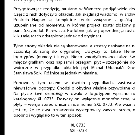
Przygotowując reedycję, musiano w Warnerze podjąć wiele dec
Część z nich dotyczyło okładek. Jak skądinąd wiadomo, w arch
Polskich Nagrań są kompletne teczki związane z grafiką p
uzupełniane od momentu, w którym projekt został złożony p
pana Szaybo lub Karewicza. Podobnie jak w poprzedniej „szóst
kilku miejscach odstąpiono jednak od oryginału.
Tylne strony okładek nie są skanowane, a zostały napisane na
czcionką zbliżoną do oryginalnej. Dotyczy to także literni
logotypów (numery i litery). Nieco zmodyfikowano także świ
między grafikami oraz napisami i brzegami płyt – szczególnie d
widoczne w przypadku okładek płyt Michal Urbaniak’s Gro
Stanisława Sojki. Różnice są jednak minimalne.
Ponownie, tym razem w dwóch przypadkach, zastoso
niewłaściwe logotypy. Chodzi o obydwa właśnie przywołane kr
Na płycie
Live recording
w owalu z logotypem wpisano n
katalogowy XL 0733. Dotyczy on wyłącznie monofonicznej we
płyty – wersja stereofoniczna nosi numer SXL 0733. Ale ważni
jest to, że te dwa oznaczenia występowały zawsze razem, n
osobno i wyglądało to w ten sposób:
XL 0733
SXL 0733