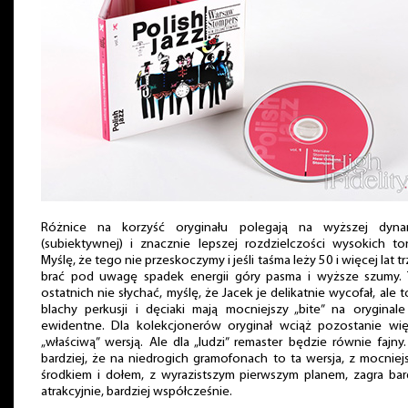
Różnice na korzyść oryginału polegają na wyższej dyna
(subiektywnej) i znacznie lepszej rozdzielczości wysokich t
Myślę, że tego nie przeskoczymy i jeśli taśma leży 50 i więcej lat t
brać pod uwagę spadek energii góry pasma i wyższe szumy. 
ostatnich nie słychać, myślę, że Jacek je delikatnie wycofał, ale t
blachy perkusji i dęciaki mają mocniejszy „bite” na oryginale
ewidentne. Dla kolekcjonerów oryginał wciąż pozostanie wię
„właściwą” wersją. Ale dla „ludzi” remaster będzie równie fajny
bardziej, że na niedrogich gramofonach to ta wersja, z mocnie
środkiem i dołem, z wyrazistszym pierwszym planem, zagra bar
atrakcyjnie, bardziej współcześnie.