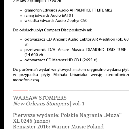
Zestaw 2 (komplet 1790 zł)
gramofon Edwards Audio APPRENTICE TT LITE Mk2
ramię Edwards Audio EA101
wkładka Edwards Audio Zephyr C50
Do odsłuchu płyt Compact Disc posłużyły mi:
odtwarzacz CD Ancient Audio Lektor AIR V-edition (ok. 6
zł)
przetwornik D/A Amare Musica DIAMOND DSD TUBE
(14 600 zł)
odtwarzacz CD Marantz HD CD1 (2695 zł)
Do porównań wydań winylowych miałem oryginalne wydania płyt
w przypadku płyty Michała Urbaniaka wersję stereofonicz
monofoniczną.
WARSAW STOMPERS
New Orleans Stompers
| vol. 1
Pierwsze wydanie: Polskie Nagrania „Muza”
XL 0246 (mono)
Remaster 2016: Warner Music Poland