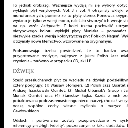
To jednak drobiazgi. Ważniejsze wydają mi się wybory dotyc
wyklejek płyt winylowych. Vol. 3 i vol. 4 otrzymały wklejki w
monofonicznych, pomimo że to płyty stereo. Ponieważ orygina
wydano je tylko w wersji mono, należało stworzyć ich wersje st
na np. wzór
Astigmatic
. Z kolei trzeba pochwalić utrzym
nietypowego koloru wyklejki płyty Muniaka – pomarańcz 
niezwykle rzadką wersją kolorystyczną płyt Polskich Nagrań. Wyk
otrzymały nowe liternictwo, wzorowane na oryginalnym.
Podsumowując trzeba powiedzieć, że to bardzo uwa
przygotowane reedycje, najlepsze z jakimi Polish Jazz mia
czynienia – zarówno w przypadku CD, jak i LP.
DŹWIĘK
Sześć przesłuchanych płyt ze względu na dźwięk podzieliłby
cztery podgrupy: (1) Warsaw Stompers, (2) Polish Jazz Quartet 
Andrzej Trzaskowski Quintet, (3) Michal Urbaniak’s Group i J
Muniak Quintet oraz (4) Stanisław Sojka. Każda z nich zos
potraktowana podczas remasteringu nieco inaczej, chociaż wszy
noszą wspólne cechy własne myślenia o muzyce J
Gawłowskiego.
Odsłuch i porównania zostały przeprowadzone w syst
referencyjnym „High Fidelity”, poszerzonym o kilka dodatków. 