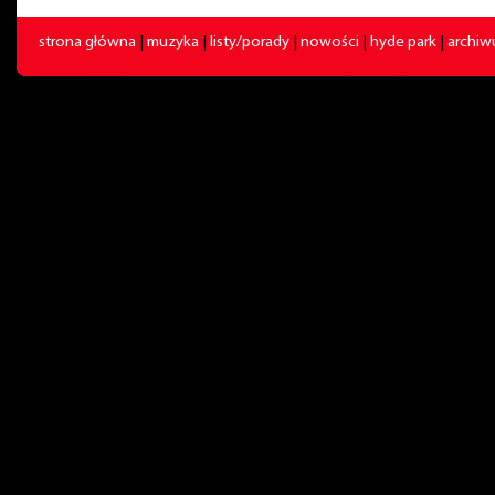
strona główna
|
muzyka
|
listy/porady
|
nowości
|
hyde park
|
archi