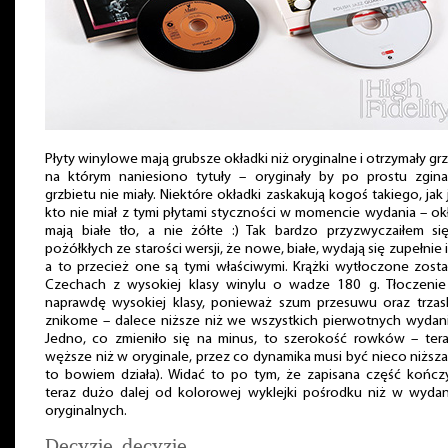
Płyty winylowe mają grubsze okładki niż oryginalne i otrzymały grz
na którym naniesiono tytuły – oryginały by po prostu zgina
grzbietu nie miały. Niektóre okładki zaskakują kogoś takiego, jak ja
kto nie miał z tymi płytami styczności w momencie wydania – ok
mają białe tło, a nie żółte :) Tak bardzo przyzwyczaiłem si
pożółkłych ze starości wersji, że nowe, białe, wydają się zupełnie 
a to przecież one są tymi właściwymi. Krążki wytłoczone zost
Czechach z wysokiej klasy winylu o wadze 180 g. Tłoczenie 
naprawdę wysokiej klasy, ponieważ szum przesuwu oraz trzask
znikome – dalece niższe niż we wszystkich pierwotnych wydan
Jedno, co zmieniło się na minus, to szerokość rowków – tera
węższe niż w oryginale, przez co dynamika musi być nieco niższa
to bowiem działa). Widać to po tym, że zapisana część kończ
teraz dużo dalej od kolorowej wyklejki pośrodku niż w wydan
oryginalnych.
Decyzje, decyzje…