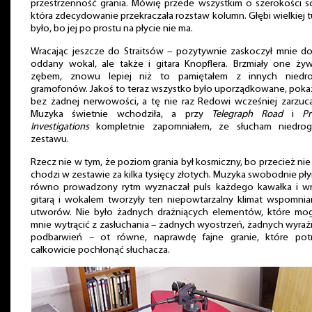
przestrzenność grania. Mówię przede wszystkim o szerokości s
która zdecydowanie przekraczała rozstaw kolumn. Głębi wielkiej t
było, bo jej po prostu na płycie nie ma.
Wracając jeszcze do Straitsów – pozytywnie zaskoczył mnie d
oddany wokal, ale także i gitara Knopflera. Brzmiały one ży
zębem, znowu lepiej niż to pamiętałem z innych niedro
gramofonów. Jakoś to teraz wszystko było uporządkowane, pok
bez żadnej nerwowości, a tę nie raz Redowi wcześniej zarzuc
Muzyka świetnie wchodziła, a przy
Telegraph Road
i
Pr
Investigations
kompletnie zapomniałem, że słucham niedrog
zestawu.
Rzecz nie w tym, że poziom grania był kosmiczny, bo przecież nie
chodzi w zestawie za kilka tysięcy złotych. Muzyka swobodnie pły
równo prowadzony rytm wyznaczał puls każdego kawałka i wr
gitarą i wokalem tworzyły ten niepowtarzalny klimat wspomni
utworów. Nie było żadnych drażniących elementów, które mo
mnie wytrącić z zasłuchania – żadnych wyostrzeń, żadnych wyra
podbarwień – ot równe, naprawdę fajne granie, które potra
całkowicie pochłonąć słuchacza.