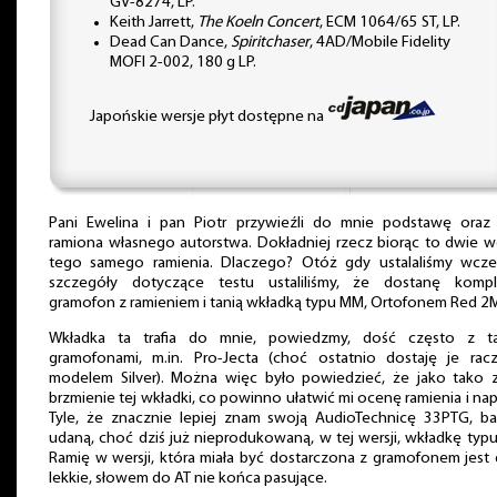
GV-8274, LP.
Keith Jarrett,
The Koeln Concert
, ECM 1064/65 ST, LP.
Dead Can Dance,
Spiritchaser
, 4AD/Mobile Fidelity
MOFI 2-002, 180 g LP.
Japońskie wersje płyt dostępne na
Pani Ewelina i pan Piotr przywieźli do mnie podstawę oraz
ramiona własnego autorstwa. Dokładniej rzecz biorąc to dwie w
tego samego ramienia. Dlaczego? Otóż gdy ustalaliśmy wcze
szczegóły dotyczące testu ustaliliśmy, że dostanę kompl
gramofon z ramieniem i tanią wkładką typu MM, Ortofonem Red 2
Wkładka ta trafia do mnie, powiedzmy, dość często z ta
gramofonami, m.in. Pro-Jecta (choć ostatnio dostaję je rac
modelem Silver). Można więc było powiedzieć, że jako tako
brzmienie tej wkładki, co powinno ułatwić mi ocenę ramienia i na
Tyle, że znacznie lepiej znam swoją AudioTechnicę 33PTG, b
udaną, choć dziś już nieprodukowaną, w tej wersji, wkładkę typ
Ramię w wersji, która miała być dostarczona z gramofonem jest
lekkie, słowem do AT nie końca pasujące.