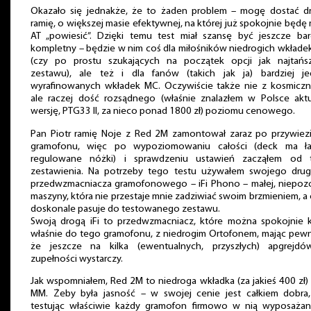
Okazało się jednakże, że to żaden problem – mogę dostać d
ramię, o większej masie efektywnej, na której już spokojnie będę
AT „powiesić”. Dzięki temu test miał szansę być jeszcze bar
kompletny – będzie w nim coś dla miłośników niedrogich wkład
(czy po prostu szukających na początek opcji jak najtańs
zestawu), ale też i dla fanów (takich jak ja) bardziej je
wyrafinowanych wkładek MC. Oczywiście także nie z kosmicz
ale raczej dość rozsądnego (właśnie znalazłem w Polsce akt
wersję, PTG33 II, za nieco ponad 1800 zł) poziomu cenowego.
Pan Piotr ramię Noje z Red 2M zamontował zaraz po przywiez
gramofonu, więc po wypoziomowaniu całości (deck ma ła
regulowane nóżki) i sprawdzeniu ustawień zacząłem od 
zestawienia. Na potrzeby tego testu używałem swojego drug
przedwzmacniacza gramofonowego – iFi Phono – małej, niepoz
maszyny, która nie przestaje mnie zadziwiać swoim brzmieniem, a
doskonale pasuje do testowanego zestawu.
Swoją drogą iFi to przedwzmacniacz, które można spokojnie 
właśnie do tego gramofonu, z niedrogim Ortofonem, mając pew
że jeszcze na kilka (ewentualnych, przyszłych) apgrejd
zupełności wystarczy.
Jak wspomniałem, Red 2M to niedroga wkładka (za jakieś 400 zł)
MM. Żeby była jasność – w swojej cenie jest całkiem dobra
testując właściwie każdy gramofon firmowo w nią wyposażan