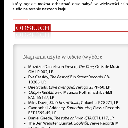
który będzie można odsłuchać oraz nabyć w większości sal
audio na terenie naszego kraju.
Nagrania użyte w teście (wybór):
Możdżer Danielsson Fresco,
The Time
, Outside Music
OM LP 002, LP.
Eva Cassidy,
The Best of
, Blix Street Records G8-
10206, LP.
Dire Straits,
Love over gold
, Vertigo 25PP-60, LP.
Chopin Recital
, wyk. Maurizio Pollini, Toshiba-EMI
EAC-55137, LP.
Miles Davis,
Sketches of Spain
, Columbia PC8271, LP.
Cannonball Adderley,
Somethin' else
, Classic Records
BST 1595-45, LP.
Daniel Gaede,
The tube only vinyl
, TACET L117, LP.
The Ben Webster Quintet,
Soulville
, Verve Records M