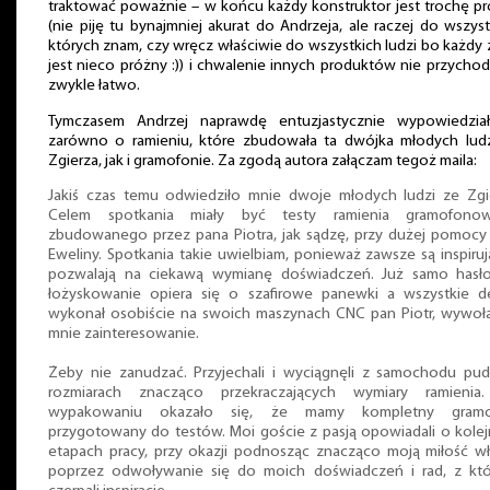
traktować poważnie – w końcu każdy konstruktor jest trochę p
(nie piję tu bynajmniej akurat do Andrzeja, ale raczej do wszyst
których znam, czy wręcz właściwie do wszystkich ludzi bo każdy 
jest nieco próżny :)) i chwalenie innych produktów nie przychod
zwykle łatwo.
Tymczasem Andrzej naprawdę entuzjastycznie wypowiedział
zarówno o ramieniu, które zbudowała ta dwójka młodych lud
Zgierza, jak i gramofonie. Za zgodą autora załączam tegoż maila:
Jakiś czas temu odwiedziło mnie dwoje młodych ludzi ze Zgi
Celem spotkania miały być testy ramienia gramofono
zbudowanego przez pana Piotra, jak sądzę, przy dużej pomocy
Eweliny. Spotkania takie uwielbiam, ponieważ zawsze są inspiruj
pozwalają na ciekawą wymianę doświadczeń. Już samo hasło
łożyskowanie opiera się o szafirowe panewki a wszystkie d
wykonał osobiście na swoich maszynach CNC pan Piotr, wywoł
mnie zainteresowanie.
Żeby nie zanudzać. Przyjechali i wyciągnęli z samochodu pu
rozmiarach znacząco przekraczających wymiary ramienia
wypakowaniu okazało się, że mamy kompletny gramo
przygotowany do testów. Moi goście z pasją opowiadali o kole
etapach pracy, przy okazji podnosząc znacząco moją miłość w
poprzez odwoływanie się do moich doświadczeń i rad, z któ