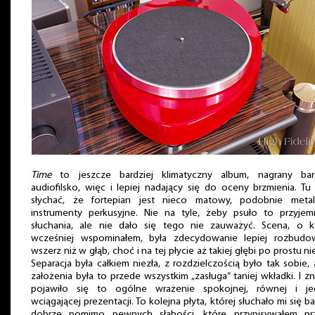
Time
to jeszcze bardziej klimatyczny album, nagrany bard
audiofilsko, więc i lepiej nadający się do oceny brzmienia. Tu
słychać, że fortepian jest nieco matowy, podobnie meta
instrumenty perkusyjne. Nie na tyle, żeby psuło to przyje
słuchania, ale nie dało się tego nie zauważyć. Scena, o k
wcześniej wspominałem, była zdecydowanie lepiej rozbudo
wszerz niż w głąb, choć i na tej płycie aż takiej głębi po prostu ni
Separacja była całkiem niezła, z rozdzielczością było tak sobie, 
założenia była to przede wszystkim „zasługa” taniej wkładki. I 
pojawiło się to ogólne wrażenie spokojnej, równej i je
wciągającej prezentacji. To kolejna płyta, której słuchało mi się b
dobrze pomimo pewnych słabości, które przypisywałem pr