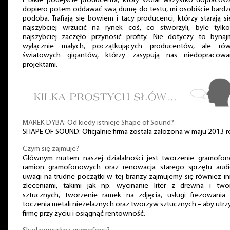
i takie podejście producenta, który wolał wszystko dopracow
dopiero potem oddawać swą dumę do testu, mi osobiście bardz
podoba. Trafiają się bowiem i tacy producenci, którzy starają si
najszybciej wrzucić na rynek coś, co stworzyli, byle tylk
najszybciej zaczęło przynosić profity. Nie dotyczy to bynaj
wyłącznie małych, początkujących producentów, ale rów
światowych gigantów, którzy zasypują nas niedopracowa
projektami.
MAREK DYBA: Od kiedy istnieje Shape of Sound?
SHAPE OF SOUND: Oficjalnie firma została założona w maju 2013 r
Czym się zajmuje?
Głównym nurtem naszej działalności jest tworzenie gramofo
ramion gramofonowych oraz renowacja starego sprzętu audi
uwagi na trudne początki w tej branży zajmujemy się również i
zleceniami, takimi jak np. wycinanie liter z drewna i two
sztucznych, tworzenie ramek na zdjęcia, usługi frezowania
toczenia metali nieżelaznych oraz tworzyw sztucznych – aby utr
firmę przy życiu i osiągnąć rentowność.