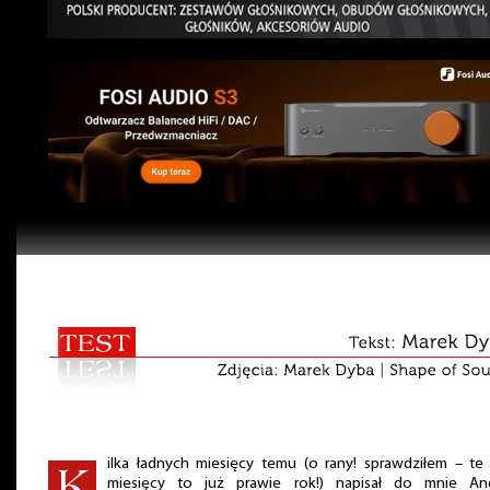
ilka ładnych miesięcy temu (o rany! sprawdziłem – te 
miesięcy to już prawie rok!) napisał do mnie And