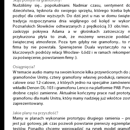
Skąd pomysł na gramofony?
Nudziliśmy się... popołudniami. Nadmiar czasu, sentyment d
dzieciństwa, tęsknota do swojego sprzętu, którego trzeba był
pozbyć dla celów wyższych. Do dziś jest u nas w domu świąt
tradycja rozpoczynania dnia wigilijnego od kolęd w wykon
Poznańskich Słowików odtwarzanych z prędkością 33 obr./min
zaskrzypi pokrywa Adama a w głośnikach zatrzeszczy n
przykurzona płyta to znak, że możemy wreszcie poddać
świątecznej atmosferze. Poza tym gdyby nie gramofony... to 
firma by nie powstała. Spieniężenie Duala wystarczyło na 
kluczowych podróży relacji Wrocław- Łódź i w ramach rekompe
za poświęcenie, powstaniem firmy :).
Osiągnięcia?
W temacie audio mamy na swoim koncie kilka przywróconych do 
gramofonów Unitry, cztery gramofony własnej produkcji, ramion
calowe oraz 12-calowe, z których jedno na specjalne zamówien
wkładki Denon DL-103 i gramofonu Lenco na platformie PAB. Po
drobne części zamienne. Aktualnie kończymy prace nad proto
gramofonu dla marki Unitra, który mamy nadzieję już wkrótce zos
zaprezentowany.
Jakie plany na przyszłość?
Mamy w planach wykonanie prototypu drugiego ramienia – pr
jest już gotowy, jak czas pozwoli powstanie pierwszy egzempla
testów. Ponadto chcemy wprowadzić na rynek model gramof