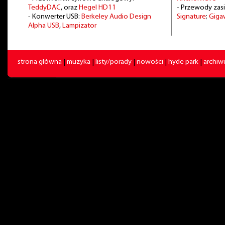
TeddyDAC
, oraz
Hegel HD11
- Przewody zasi
- Konwerter USB:
Berkeley Audio Design
Signature
;
Giga
Alpha USB
,
Lampizator
strona główna
|
muzyka
|
listy/porady
|
nowości
|
hyde park
|
archi