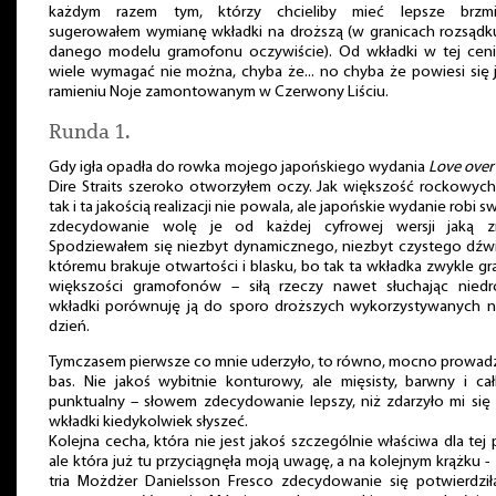
każdym razem tym, którzy chcieliby mieć lepsze brzmi
sugerowałem wymianę wkładki na droższą (w granicach rozsądk
danego modelu gramofonu oczywiście). Od wkładki w tej cen
wiele wymagać nie można, chyba że... no chyba że powiesi się 
ramieniu Noje zamontowanym w Czerwony Liściu.
Runda 1.
Gdy igła opadła do rowka mojego japońskiego wydania
Love over
Dire Straits szeroko otworzyłem oczy. Jak większość rockowych
tak i ta jakością realizacji nie powala, ale japońskie wydanie robi sw
zdecydowanie wolę je od każdej cyfrowej wersji jaką z
Spodziewałem się niezbyt dynamicznego, niezbyt czystego dźw
któremu brakuje otwartości i blasku, bo tak ta wkładka zwykle gr
większości gramofonów – siłą rzeczy nawet słuchając niedr
wkładki porównuję ją do sporo droższych wykorzystywanych 
dzień.
Tymczasem pierwsze co mnie uderzyło, to równo, mocno prowa
bas. Nie jakoś wybitnie konturowy, ale mięsisty, barwny i ca
punktualny – słowem zdecydowanie lepszy, niż zdarzyło mi się 
wkładki kiedykolwiek słyszeć.
Kolejna cecha, która nie jest jakoś szczególnie właściwa dla tej p
ale która już tu przyciągnęła moją uwagę, a na kolejnym krążku -
tria Możdżer Danielsson Fresco zdecydowanie się potwierdził