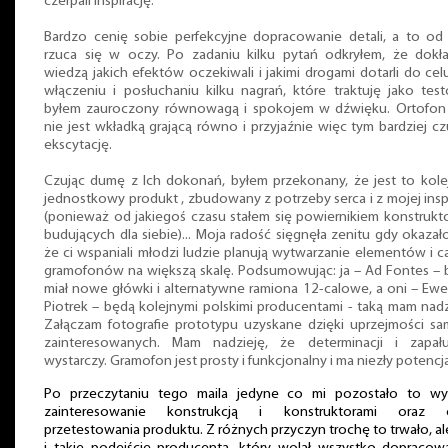
czerpali inspirację.
Bardzo cenię sobie perfekcyjne dopracowanie detali, a to od
rzuca się w oczy. Po zadaniu kilku pytań odkryłem, że dokł
wiedzą jakich efektów oczekiwali i jakimi drogami dotarli do cel
włączeniu i posłuchaniu kilku nagrań, które traktuję jako tes
byłem zauroczony równowagą i spokojem w dźwięku. Ortofon
nie jest wkładką grającą równo i przyjaźnie więc tym bardziej c
ekscytację.
Czując dumę z Ich dokonań, byłem przekonany, że jest to kole
jednostkowy produkt , zbudowany z potrzeby serca i z mojej inspi
(ponieważ od jakiegoś czasu stałem się powiernikiem konstruk
budujących dla siebie)... Moja radość sięgnęła zenitu gdy okazało
że ci wspaniali młodzi ludzie planują wytwarzanie elementów i c
gramofonów na większą skalę. Podsumowując: ja – Ad Fontes –
miał nowe główki i alternatywne ramiona 12-calowe, a oni – Ewel
Piotrek – będą kolejnymi polskimi producentami - taką mam nadz
Załączam fotografie prototypu uzyskane dzięki uprzejmości s
zainteresowanych. Mam nadzieję, że determinacji i zapał
wystarczy. Gramofon jest prosty i funkcjonalny i ma niezły potencja
Po przeczytaniu tego maila jedyne co mi pozostało to wyr
zainteresowanie konstrukcją i konstruktorami oraz 
przetestowania produktu. Z różnych przyczyn trochę to trwało, al