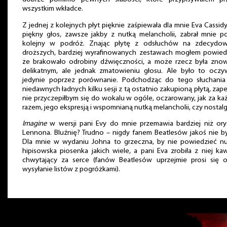
wszystkim wkładce.
Z jednej z kolejnych płyt pięknie zaśpiewała dla mnie Eva Cassidy
piękny głos, zawsze jakby z nutką melancholii, zabrał mnie p
kolejny w podróż. Znając płytę z odsłuchów na zdecydow
droższych, bardziej wyrafinowanych zestawach mogłem powied
że brakowało odrobiny dźwięczności, a może rzecz była zno
delikatnym, ale jednak zmatowieniu głosu. Ale było to oczy
jedynie poprzez porównanie. Podchodząc do tego słuchania
niedawnych ładnych kilku sesji z tą ostatnio zakupioną płytą, za
nie przyczepiłbym się do wokalu w ogóle, oczarowany, jak za k
razem, jego ekspresją i wspomnianą nutką melancholii, czy nostalgi
Imagine
w wersji pani Evy do mnie przemawia bardziej niż ory
Lennona. Bluźnię? Trudno – nigdy fanem Beatlesów jakoś nie b
Dla mnie w wydaniu Johna to grzeczna, by nie powiedzieć n
hipisowska piosenka jakich wiele, a pani Eva zrobiła z niej ka
chwytający za serce (fanów Beatlesów uprzejmie prosi się 
wysyłanie listów z pogróżkami).