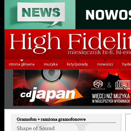
strona główna
muzyka
listy/porady
nowości
hyde
Gramofon + ramiona gramofonowe
Shape of Sound