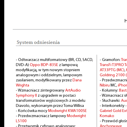
H
- Odtwarzacz multiformatowy (BR, CD, SACD,
- Gramofon:
Tra
DVD-A)
Oppo BDP-83SE
z lampową
TransFi T3PRO
modyfikacją, w tym nowym stopniem
AT33PTG (MC)
,
analogowym i oddzielnym, lampowym
Goldring 2100 
zasilaniem, modyfikowany przez
Dana
- Przedwzmacn
Wrighta
Nibiru
MC,
iPho
- Wzmacniacz zintegrowany
ArtAudio
- Kolumny:
Bast
Symphony II
z upgradem w postaci
- Wzmacniacz 
transformatorów wyjściowych z modelu
- Słuchawki:
Au
Diavolo, wykonanym przez Toma Willisa
- Interkonekty 
- Końcówka mocy
Modwright KWA100SE
Gabriel Gold E
- Przedwzmacniacz lampowy
Modwright
Komako
LS100
- Przewód głoś
- Przetwornik cyfrowo analogowy:
Anchorwave