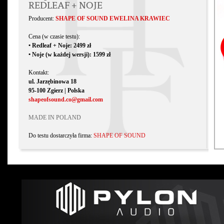
REDLEAF + NOJE
Producent:
SHAPE OF SOUND EWELINA KRAWIEC
Cena (w czasie testu):
• Redleaf + Noje: 2499 zł
• Noje (w każdej wersji): 1599 zł
Kontakt:
ul. Jarzębinowa 18
95-100 Zgierz | Polska
shapeofsound.co@gmail.com
MADE IN POLAND
Do testu dostarczyła firma:
SHAPE OF SOUND