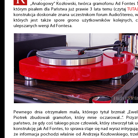
„Analogowy” Kozłowski, twórca gramofonu Ad Fontes 
którym pisałem dla Państwa już prawie 3 lata temu (czytaj
TUTA
konstrukcja doskonale znana uczestnikom forum AudioStereo, 
których jest także spore grono użytkowników kolejnych, ci
ulepszanych wersji Ad Fontesa.
Pewnego dnia otrzymałem maila, którego tytuł brzmiał: „Ewel
Piotrek zbudowali gramofon, który mnie oczarował...”. Przyz
państwo, że gdy coś takiego pisze człowiek, który stworzył tak 
konstrukcję jak Ad Fontes, to sprawa staje się nad wyraz intrygują
że informacja pochodzi właśnie od Andrzeja Kozłowskiego, trze