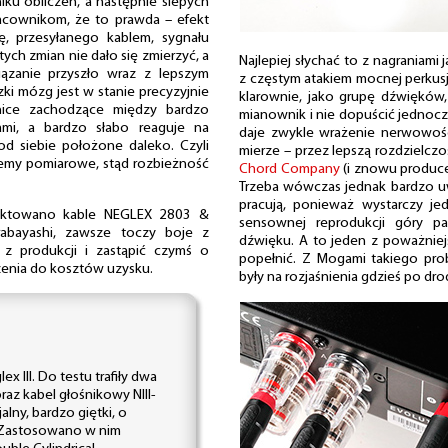
ku obliczeń, a następnie ślepych
acownikom, że to prawda – efekt
, przesyłanego kablem, sygnału
ych zmian nie dało się zmierzyć, a
Najlepiej słychać to z nagraniam
iązanie przyszło wraz z lepszym
z częstym atakiem mocnej perkusj
ki mózg jest w stanie precyzyjnie
klarownie, jako grupę dźwięków,
nice zachodzące między bardzo
mianownik i nie dopuścić jednocz
ami, a bardzo słabo reaguje na
daje zwykle wrażenie nerwowoś
 od siebie położone daleko. Czyli
mierze – przez lepszą rozdzielczo
temy pomiarowe, stąd rozbieżność
Chord Company
(i znowu producen
Trzeba wówczas jednak bardzo u
pracują, ponieważ wystarczy j
jektowano kable NEGLEX 2803 &
sensownej reprodukcji góry p
rabayashi, zawsze toczy boje z
dźwięku. A to jeden z poważnie
z produkcji i zastąpić czymś o
popełnić. Z Mogami takiego pro
enia do kosztów uzysku.
były na rozjaśnienia gdzieś po dro
ex III. Do testu trafiły dwa
raz kabel głośnikowy NIII-
alny, bardzo giętki, o
m. Zastosowano w nim