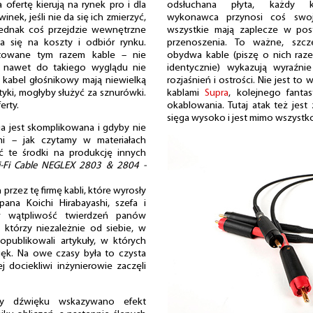
ofertę kierują na rynek pro i dla
odsłuchana płyta, każdy k
nek, jeśli nie da się ich zmierzyć,
wykonawca przynosi coś swoj
jednak coś przejdzie wewnętrzne
wszystkie mają zaplecze w po
a się na koszty i odbiór rynku.
przenoszenia. To ważne, szcz
estowane tym razem kable – nie
obydwa kable (piszę o nich raz
, nawet do takiego wyglądu nie
identycznie) wykazują wyraźni
i kabel głośnikowy mają niewielką
rozjaśnień i ostrości. Nie jest to 
tyki, mogłyby służyć za sznurówki.
kablami
Supra
, kolejnego fanta
erty.
okablowania. Tutaj atak też jest
sięga wysoko i jest mimo wszyst
ja jest skomplikowana i gdyby nie
i – jak czytamy w materiałach
 te środki na produkcję innych
i-Fi Cable NEGLEX 2803 & 2804 -
rzez tę firmę kabli, które wyrosły
na Koichi Hirabayashi, szefa i
w wątpliwość twierdzeń panów
którzy niezależnie od siebie, w
publikowali artykuły, w których
ięk. Na owe czasy była to czysta
j dociekliwi inżynierowie zaczęli
y dźwięku wskazywano efekt