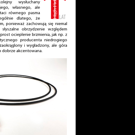
olejny wysłuchany
ego, własnego, ale
staci równego pasma
ególnie dlatego, że
em, ponieważ zachowują się niemal
e słyszalne obrzydzenie względem
wprost ocieplenie brzmienia, jak np. z
stycznego producenta niedrogiego
 zaokrąglony i wygładzony, ale góra
ko dobrze akcentowana.