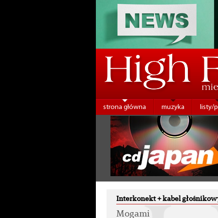
strona główna
muzyka
listy/
Interkonekt + kabel głośnikow
Mogami