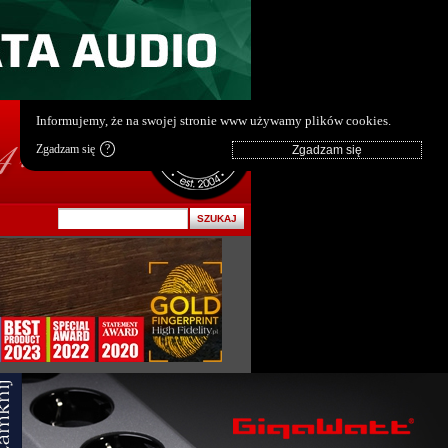
pl
|
en
Informujemy, że na swojej stronie www używamy plików cookies.
Zgadzam się
?