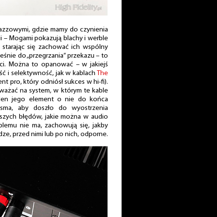
i jazzowymi, gdzie mamy do czynienia
i – Mogami pokazują blachy i werble
 starając się zachować ich wspólny
eśnie do „przegrzania” przekazu – to
ci. Można to opanować – w jakiejś
ść i selektywność, jak w kablach
The
t pro, który odniósł sukces w hi-fi).
ważać na system, w którym te kable
eden jego element o nie do końca
asma, aby doszło do wyostrzenia
jszych błędów, jakie można w audio
blemu nie ma, zachowują się, jakby
dze, przed nimi lub po nich, odporne.