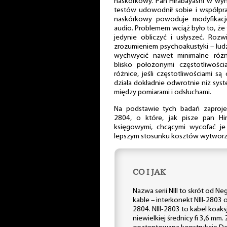
naskórkowy. Pan Hirabayashi w wyni
testów udowodnił sobie i współpr
naskórkowy powoduje modyfikację
audio. Problemem wciąż było to, że t
jedynie obliczyć i usłyszeć. Rozw
zrozumieniem psychoakustyki – ludz
wychwycić nawet minimalne róż
blisko położonymi częstotliwości
różnice, jeśli częstotliwościami są
działa dokładnie odwrotnie niż sys
między pomiarami i odsłuchami.
Na podstawie tych badań zapro
2804, o które, jak pisze pan Hi
księgowymi, chcącymi wycofać je 
lepszym stosunku kosztów wytworz
CO I JAK
Nazwa serii NIII to skrót od Negl
kable – interkonekt NIII-2803 o
2804. NIII-2803 to kabel koaksj
niewielkiej średnicy fi 3,6 m