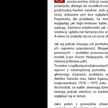
producentów, którzy swoja 
przemysłu, dlatego do wszelkich nowi
podchodzą bardzo nieufnie. Jeśli 
testy, wdrażane jest bez oglądani
Popatrzmy, dla przykładu, na t
wyglądają jak high-endowe kable
aspirują. Zarówno interkonekt, jak 
średnicę i gdyby nie fantastyczne w
A mimo to znalazły się na szczycie of
Jak się jednak okazuje, ich produkc
ich ogromna popularność, Mogam
prasowych – wolałaby przeznaczyć
modeli (czyt. Koichi Hirabayashi,
H
Historical Review
, pdf).
To jedne z najdłużej produkowanych p
wprost z wewnętrznej potrzeby pa
głównego inżyniera, poddania 
Akihiko Kaneda oraz Sabro Egawa, 
(odpowiednio) 1974 i 1975 roku o
dochodzili, że kable zmieniają dźw
herezja, jednak wkrótce co bardzie
wgłębiać się w temat.
Jako jeden z powodów zmian