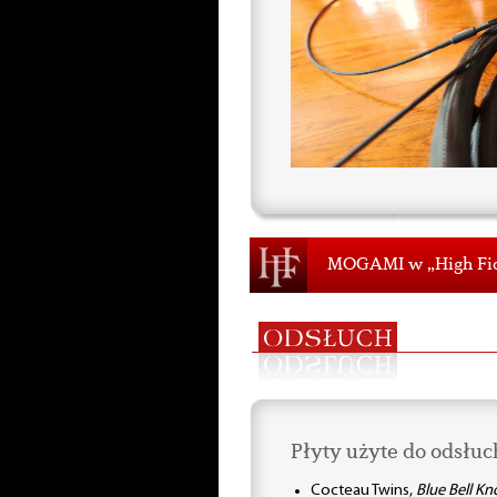
MOGAMI w „High Fid
Płyty użyte do odsłuc
Cocteau Twins,
Blue Bell Kno