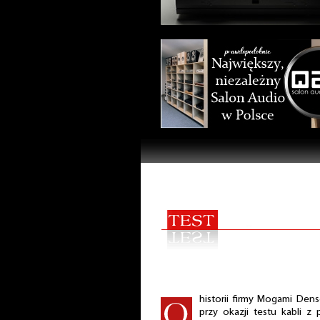
historii firmy Mogami Den
przy okazji testu kabli z