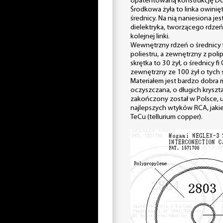
opatentowaną konstrukcję Dou
Środkowa żyła to linka owinię
średnicy. Na nią naniesiona je
dielektryka, tworzącego rdzeń d
kolejnej linki.
Wewnętrzny rdzeń o średnicy 
poliestru, a zewnętrzny z pol
skrętka to 30 żył, o średnicy f
zewnętrzny ze 100 żył o tych 
Materiałem jest bardzo dobra 
oczyszczana, o długich kryszta
zakończony został w Polsce, u
najlepszych wtyków RCA, jakie 
TeCu (tellurium copper).