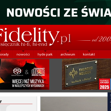
porady
nowości
hyde park
archiwum
kontakt
y