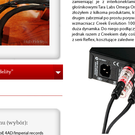
zamieniając je z interkonekta
głośnikowymi Tara Labs Omega Ony
złożyłem z kilkoma produktami, k
drugim zabrzmiał po prostu poryw
wzmacniacz Creek Evolution 100A
duża dynamika. Do niego podłącz
jednak razem z Creekiem dały co
z serii Reflex, kosztujące zaledwie
elity”
hu (wybór):
ll
, 4AD/Imperial records