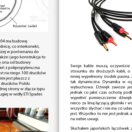
2804 ma budowę
dnicę, co interkonekt,
oniżej w porównaniu do
akże i jego konstrukcja to
się ona od budowy
Swoje kable muszą oczywiście 
eń z polipropylenu ma
stosunku do droższych kabli, o
est na niego 100 drucików
mniej wypełniony środek pasma. J
mi jest płaszcz z
tak dynamiczna. Dynamika w ogó
 drucików. Polski
wybuchowa. Dźwięk zawsze jes
dnej strony w złącza typu
jednak co jakiś czas ochotę podk
ugiej w widły ETI Spades
wypełnić pomieszczenie dźwięk
nieco za linią łączącą głośniki i
wszystko słychać i nie ma co udaw
jest. Wszystko to nie jest jednak
na siebie uwagi.
Słuchałem japońskich łączówek 