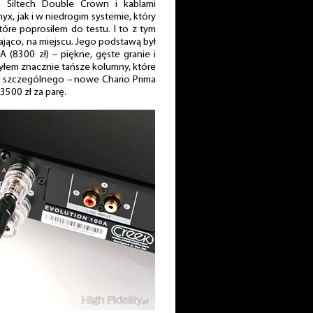
mi Siltech Double Crown i kablami
x, jak i w niedrogim systemie, który
tóre poprosiłem do testu. I to z tym
ająco, na miejscu. Jego podstawą był
 (8300 zł) – piękne, gęste granie i
yłem znacznie tańsze kolumny, które
ś szczególnego – nowe Chario Prima
 3500 zł za parę.