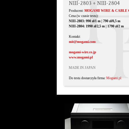
NIII-2803 + NIII-2804
Producent:
MOGAMI WIRE & CABLE 
Cena (w czasie testu):
NIII-2803: 990 zł/1 m | 790 zł/0,5 m
NIII-2804: 1990 zł/2,5 m | 1790 zł/2 m
Kontakt:
mit@mogami.com
mogami-wire.co.jp
www.mogami.pl
MADE IN JAPAN
Do testu dostarczyła firma:
Mogami.pl