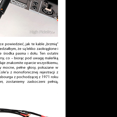
ce powiedzieć, jak te kable „brzmią”
wiedziałbym, że są lekko zaokrąglone i
ze środka pasma i dołu. Ten ostatni
wny, co – biorąc pod uwagę maleńką
 daje znakomite oparcie wszystkiemu,
amy mocne, pełne głosy, pokazane w
Cole’a z monofonicznej rejestracji z
insbourga z pochodzącej z 1971 roku
on
, zostaniemy zaskoczeni pełnią,