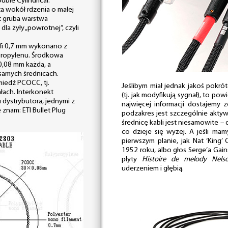
ble Cylindrical.
ta wokół rdzenia o małej
st gruba warstwa
la żyły „powrotnej”, czyli
fi 0,7 mm wykonano z
ipropylenu. Środkowa
i 0,08 mm każda, a
samych średnicach.
miedź PCOCC, tj.
Jeślibym miał jednak jakoś pokrót
łach. Interkonekt
(tj. jak modyfikują sygnał), to po
 dystrybutora, jednymi z
najwięcej informacji dostajemy 
znam: ETI Bullet Plug
podzakres jest szczególnie akty
średnicę kabli jest niesamowite –
co dzieje się wyżej. A jeśli m
pierwszym planie, jak Nat ‘King’ 
1952 roku, albo głos Serge’a Ga
płyty
Histoire de melody Nels
uderzeniem i głębią.