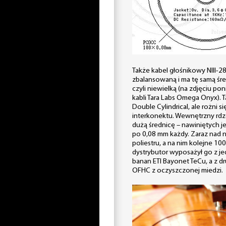
Także kabel głośnikowy NIII-
zbalansowaną i ma tę samą śre
czyli niewielką (na zdjęciu p
kabli Tara Labs Omega Onyx). T
Double Cylindrical, ale rożni 
interkonektu. Wewnętrzny rdz
dużą średnicę – nawiniętych j
po 0,08 mm każdy. Zaraz nad ni
poliestru, a na nim kolejne 100
dystrybutor wyposażył go z je
banan ETI Bayonet TeCu, a z dr
OFHC z oczyszczonej miedzi.