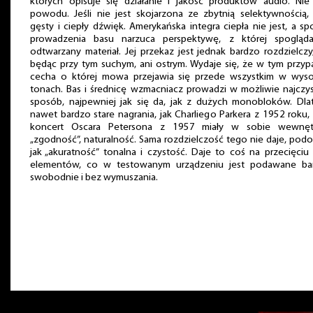
których opisuje się działanie i jakość produktów audio. Nie
powodu. Jeśli nie jest skojarzona ze zbytnią selektywnością,
gęsty i ciepły dźwięk. Amerykańska integra ciepła nie jest, a s
prowadzenia basu narzuca perspektywę, z której spogląd
odtwarzany materiał. Jej przekaz jest jednak bardzo rozdzielczy
będąc przy tym suchym, ani ostrym. Wydaje się, że w tym przy
cecha o której mowa przejawia się przede wszystkim w wyso
tonach. Bas i średnicę wzmacniacz prowadzi w możliwie najczy
sposób, najpewniej jak się da, jak z dużych monobloków. Dla
nawet bardzo stare nagrania, jak Charliego Parkera z 1952 roku,
koncert Oscara Petersona z 1957 miały w sobie wewnęt
„zgodność”, naturalność. Sama rozdzielczość tego nie daje, pod
jak „akuratność” tonalna i czystość. Daje to coś na przecięciu
elementów, co w testowanym urządzeniu jest podawane ba
swobodnie i bez wymuszania.