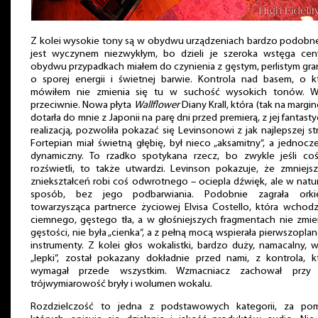
Z kolei wysokie tony są w obydwu urządzeniach bardzo podobne
jest wyczynem niezwykłym, bo dzieli je szeroka wstęga cen
obydwu przypadkach miałem do czynienia z gęstym, perlistym gr
o sporej energii i świetnej barwie. Kontrola nad basem, o kt
mówiłem nie zmienia się tu w suchość wysokich tonów. W
przeciwnie. Nowa płyta
Wallflower
Diany Krall, która (tak na margin
dotarła do mnie z Japonii na parę dni przed premierą, z jej fantast
realizacją, pozwoliła pokazać się Levinsonowi z jak najlepszej st
Fortepian miał świetną głębię, był nieco „aksamitny”, a jednocz
dynamiczny. To rzadko spotykana rzecz, bo zwykle jeśli coś
rozświetli, to także utwardzi. Levinson pokazuje, że zmniejs
zniekształceń robi coś odwrotnego – ociepla dźwięk, ale w natu
sposób, bez jego podbarwiania. Podobnie zagrała orkie
towarzysząca partnerce życiowej Elvisa Costello, która wchodz
ciemnego, gęstego tła, a w głośniejszych fragmentach nie zmie
gęstości, nie była „cienka”, a z pełną mocą wspierała pierwszopl
instrumenty. Z kolei głos wokalistki, bardzo duży, namacalny, 
„lepki”, został pokazany dokładnie przed nami, z kontrola, k
wymagał przede wszystkim. Wzmacniacz zachował przy
trójwymiarowość bryły i wolumen wokalu.
Rozdzielczość to jedna z podstawowych kategorii, za po