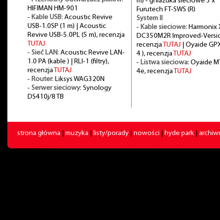
m) - gniazdka sieciowe 3 x
HIFIMAN HM-901
Furutech FT-SWS (R)
-
Kable USB
: Acoustic Revive
System II
USB-1.0SP (1 m) | Acoustic
-
Kable sieciowe
: Harmonix 
Revive USB-5.0PL (5 m), recenzja
DC350M2R Improved-Versi
TUTAJ
recenzja
TUTAJ
| Oyaide GPX
-
Sieć LAN
: Acoustic Revive LAN-
4 ), recenzja
TUTAJ
1.0 PA (kable ) | RLI-1 (filtry),
-
Listwa sieciowa
: Oyaide M
recenzja
TUTAJ
4e, recenzja
TUTAJ
-
Router
: Liksys WAG320N
-
Serwer sieciowy
: Synology
DS410j/8 TB
strona główna
|
muzyka
|
listy/porady
|
nowości
|
hyde park
|
archi