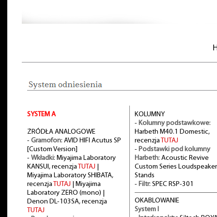
H
SYSTEM A
KOLUMNY
-
Kolumny podstawkowe
:
ŻRÓDŁA ANALOGOWE
Harbeth M40.1 Domestic,
-
Gramofon
: AVID HIFI Acutus SP
recenzja
TUTAJ
[Custom Version]
-
Podstawki pod kolumny
-
Wkładki
: Miyajima Laboratory
Harbeth
: Acoustic Revive
KANSUI, recenzja
TUTAJ
|
Custom Series Loudspeaker
Miyajima Laboratory SHIBATA,
Stands
recenzja
TUTAJ
| Miyajima
-
Filtr
: SPEC RSP-301
Laboratory ZERO (mono) |
OKABLOWANIE
Denon DL-103SA, recenzja
System I
TUTAJ