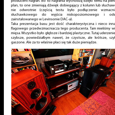
producent nagrań. Bo to nagrania wychodzą dzięki temu na pie
plan, to one zmieniają dźwięk dobiegający z kolumn lub słuchaw
nie odwrotnie (częścią testu było podłączenie wzmacni
słuchawkowego do wyjścia niskopoziomowego i ods
zainstalowanego w Levinsonie DAC-a).
Taka prezentacja basu jest dość charakterystyczna i nieco inn
flagowego przedwzmacniacza tego producenta. Tam mieliśmy wi
mięsa. Wszystko było głębsze i bardziej plastyczne. Tutaj uderzenie
szybsze, powiedziałbym nawet, że czystsze, ale krótsze, szyb
gaszone. Ale za to właśnie płaci się tak duże pieniądze.