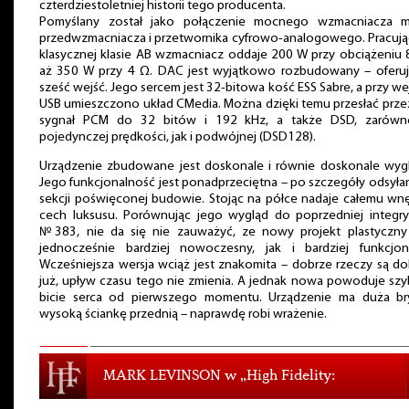
czterdziestoletniej historii tego producenta.
Pomyślany został jako połączenie mocnego wzmacniacza m
przedwzmacniacza i przetwornika cyfrowo-analogowego. Pracują
klasycznej klasie AB wzmacniacz oddaje 200 W przy obciążeniu 
aż 350 W przy 4 Ω. DAC jest wyjątkowo rozbudowany – oferuj
sześć wejść. Jego sercem jest 32-bitowa kość ESS Sabre, a przy we
USB umieszczono układ CMedia. Można dzięki temu przesłać prze
sygnał PCM do 32 bitów i 192 kHz, a także DSD, zarów
pojedynczej prędkości, jak i podwójnej (DSD128).
Urządzenie zbudowane jest doskonale i równie doskonale wygl
Jego funkcjonalność jest ponadprzeciętna – po szczegóły odsył
sekcji poświęconej budowie. Stojąc na półce nadaje całemu wn
cech luksusu. Porównując jego wygląd do poprzedniej integry
№383, nie da się nie zauważyć, ze nowy projekt plastyczny 
jednocześnie bardziej nowoczesny, jak i bardziej funkcjona
Wcześniejsza wersja wciąż jest znakomita – dobrze rzeczy są do
już, upływ czasu tego nie zmienia. A jednak nowa powoduje sz
bicie serca od pierwszego momentu. Urządzenie ma duża bry
wysoką ściankę przednią – naprawdę robi wrażenie.
MARK LEVINSON w „High Fidelity: