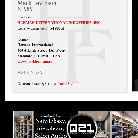
Mark Levinson
№585
Producent:
HARMAN INTERNATIONAL INDUSTRIES, INC.
Cena (w czasie testu):
54 900 zł
Kontakt:
Harman International
400 Atlantic Street, 15th Floor
Stamford, CT 06901 | USA
www.marklevinson.com
MADE IN USA
Do testu dostarczyła firma:
Audio Styl