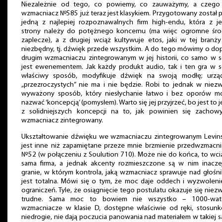
Niezależnie od tego, co powiemy, co zauważymy, a czego 
wzmacniacz №585 już teraz jest klasykiem. Przygotowany został 
jedną z najlepiej rozpoznawalnych firm high-endu, która z je
strony należy do potężnego koncernu (ma więc ogromne środ
zaplecze), a z drugiej wciąż kultywuje etos, jaki w tej branży
niezbędny, tj. dźwięk przede wszystkim. A do tego mówimy o do
drugim wzmacniaczu zintegrowanym w jej historii, co samo w s
jest ewenementem. Jak każdy produkt audio, tak i ten gra w s
właściwy sposób, modyfikuje dźwięk na swoją modłę; urzą
„przezroczystych” nie ma i nie będzie. Robi to jednak w niez
wyważony sposób, który niesłychanie łatwo i bez oporów m
nazwać ‘koncepcją’ (pomysłem). Warto się jej przyjrzeć, bo jest to 
z solidniejszych koncepcji na to, jak powinien się zachow
wzmacniacz zintegrowany.
Ukształtowanie dźwięku we wzmacniaczu zintegrowanym Levin
jest inne niż zapamiętane przeze mnie brzmienie przedwzmacni
№52 (w połączeniu z Soulution 710). Może nie do końca, to wci
sama firma, a jednak akcenty rozmieszczone są w nim inaczej
granie, w którym kontrola, jaką wzmacniacz sprawuje nad głośn
jest totalna. Mówi się o tym, że moc daje oddech i wyzwoleni
ograniczeń. Tyle, że osiągnięcie tego postulatu okazuje się niez
trudne. Sama moc to bowiem nie wszystko – 1000-wa
wzmacniacze w klasie D, dostępne właściwie od ręki, stosun
niedrogie, nie dają poczucia panowania nad materiałem w takiej 