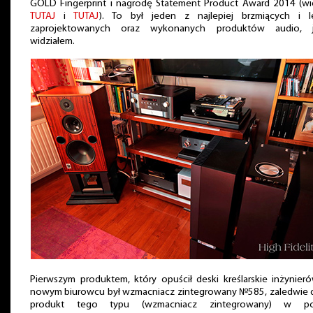
GOLD Fingerprint i nagrodę Statement Product Award 2014 (wię
TUTAJ
i
TUTAJ
). To był jeden z najlepiej brzmiących i le
zaprojektowanych oraz wykonanych produktów audio, j
widziałem.
Pierwszym produktem, który opuścił deski kreślarskie inżynie
nowym biurowcu był wzmacniacz zintegrowany №585, zaledwie d
produkt tego typu (wzmacniacz zintegrowany) w p