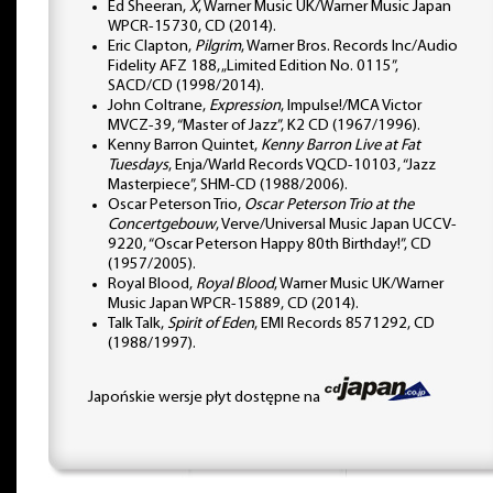
Ed Sheeran,
X
, Warner Music UK/Warner Music Japan
WPCR-15730, CD (2014).
Eric Clapton,
Pilgrim
, Warner Bros. Records Inc/Audio
Fidelity AFZ 188, „Limited Edition No. 0115”,
SACD/CD (1998/2014).
John Coltrane,
Expression
, Impulse!/MCA Victor
MVCZ-39, “Master of Jazz”, K2 CD (1967/1996).
Kenny Barron Quintet,
Kenny Barron Live at Fat
Tuesdays
, Enja/Warld Records VQCD-10103, “Jazz
Masterpiece”, SHM-CD (1988/2006).
Oscar Peterson Trio,
Oscar Peterson Trio at the
Concertgebouw
, Verve/Universal Music Japan UCCV-
9220, “Oscar Peterson Happy 80th Birthday!”, CD
(1957/2005).
Royal Blood,
Royal Blood
, Warner Music UK/Warner
Music Japan WPCR-15889, CD (2014).
Talk Talk,
Spirit of Eden
, EMI Records 8571292, CD
(1988/1997).
Japońskie wersje płyt dostępne na