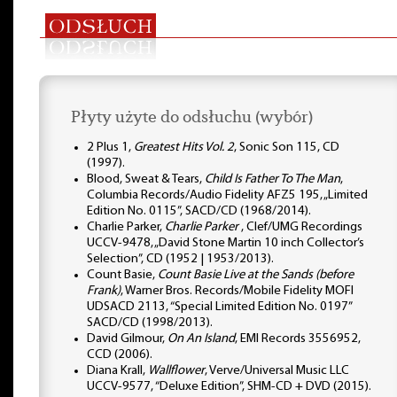
Płyty użyte do odsłuchu (wybór)
2 Plus 1,
Greatest Hits Vol. 2
, Sonic Son 115, CD
(1997).
Blood, Sweat & Tears,
Child Is Father To The Man
,
Columbia Records/Audio Fidelity AFZ5 195, „Limited
Edition No. 0115”, SACD/CD (1968/2014).
Charlie Parker,
Charlie Parker
, Clef/UMG Recordings
UCCV-9478, „David Stone Martin 10 inch Collector’s
Selection”, CD (1952 | 1953/2013).
Count Basie,
Count Basie Live at the Sands (before
Frank)
, Warner Bros. Records/Mobile Fidelity MOFI
UDSACD 2113, “Special Limited Edition No. 0197”
SACD/CD (1998/2013).
David Gilmour,
On An Island
, EMI Records 3556952,
CCD (2006).
Diana Krall,
Wallflower
, Verve/Universal Music LLC
UCCV-9577, “Deluxe Edition”, SHM-CD + DVD (2015).