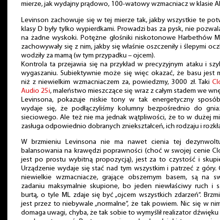
mierze, jak wydajny prądowo, 100-watowy wzmacniacz w klasie A
Levinson zachowuje się w tej mierze tak, jakby wszystkie te po
klasy D były tylko wypierdkami. Prowadzi bas za pysk, nie pozwa
na żadne wyskoki. Potężne głośniki niskotonowe Harbethów M
zachowywały się z nim, jakby się właśnie oszczeniły i ślepymi oc
wodziły za mamą (w tym przypadku – ojcem).
Kontrola ta przejawia się na przykład w precyzyjnym ataku i sz
wygaszaniu. Subiektywnie może się więc okazać, że basu jest 
niż z niewielkim wzmacniaczem za, powiedzmy, 3000 zł. Taki
Cl
Audio 25i
, maleństwo mieszczące się wraz z całym stadem we wn
Levinsona, pokazuje niskie tony w tak energetyczny sposób
wydaje się, że podłączyliśmy kolumny bezpośrednio do gnia
sieciowego. Ale też nie ma jednak wątpliwości, że to w dużej m
zasługa odpowiednio dobranych zniekształceń, ich rodzaju i rozkł
W brzmieniu Levinsona nie ma nawet cienia tej dezynwoltu
balansowania na krawędzi poprawności (choć w swojej cenie Cl
jest po prostu wybitną propozycją), jest za to czystość i skupi
Urządzenie wydaje się stać nad tym wszystkim i patrzeć z góry. 
niewielkie wzmacniacze, grające obszernym basem, są na s
zadaniu maksymalnie skupione, bo jeden niewłaściwy ruch i s
burtą, o tyle ML zdaje się być „ojcem wszystkich zdarzeń”. Brzm
jest przez to niebywale „normalne”, że tak powiem. Nic się w ni
domaga uwagi, chyba, że tak sobie to wymyślił realizator dźwięku 