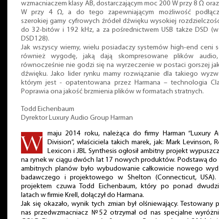
wzmacniaczem klasy AB, dostarczającym moc 200 W przy 8 Ω ora
W przy 4 Ω, a do tego zapewniającym możliwość podłącz
szerokiej gamy cyfrowych źródeł dźwięku wysokiej rozdzielczośc
do 32-bitów i 192 kHz, a za pośrednictwem USB także DSD (w
DSD128).
Jak wszyscy wiemy, wielu posiadaczy systemów high-end ceni s
również wygodę, jaką dają skompresowane plików audio,
równocześnie nie godzi się na wyrzeczenie w postaci gorszej ja
dźwięku. Jako lider rynku mamy rozwiązanie dla takiego wyzwa
którym jest - opatentowana przez Harmana – technologia Clari
Poprawia ona jakość brzmienia plików w formatach stratnych.
Todd Eichenbaum
Dyrektor Luxury Audio Group Harman
maju 2014 roku, należąca do firmy Harman “Luxury A
Division”, właściciela takich marek, jak: Mark Levinson, R
Lexicon i JBL Synthesis ogłosił ambitny projekt wypuszc
na rynek w ciągu dwóch lat 17 nowych produktów. Podstawą do 
ambitnych planów było wybudowanie całkowicie nowego wydz
badawczego i projektowego w Shelton (Connecticut, USA).
projektem czuwa Todd Eichenbaum, który po ponad dwudzi
latach w firmie Krell, dołączył do Harmana.
Jak się okazało, wynik tych zmian był olśniewający. Testowany 
nas przedwzmacniacz №52 otrzymał od nas specjalne wyróżni