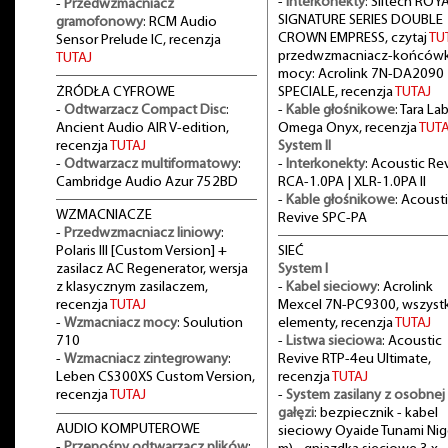
-
Interkonekty
: Siltech ROY
-
Przedwzmacniacz
SIGNATURE SERIES DOUBLE
gramofonowy
: RCM Audio
CROWN EMPRESS, czytaj
TU
Sensor Prelude IC, recenzja
przedwzmacniacz-końców
TUTAJ
mocy: Acrolink 7N-DA2090
ŻRÓDŁA CYFROWE
SPECIALE, recenzja
TUTAJ
-
Odtwarzacz Compact Disc
:
-
Kable głośnikowe
: Tara La
Ancient Audio AIR V-edition,
Omega Onyx, recenzja
TUTA
recenzja
TUTAJ
System II
-
Odtwarzacz multiformatowy
:
-
Interkonekty
: Acoustic Re
Cambridge Audio Azur 752BD
RCA-1.0PA | XLR-1.0PA II
-
Kable głośnikowe
: Acoust
WZMACNIACZE
Revive SPC-PA
-
Przedwzmacniacz liniowy
:
Polaris III [Custom Version] +
SIEĆ
zasilacz AC Regenerator, wersja
System I
z klasycznym zasilaczem,
-
Kabel sieciowy
: Acrolink
recenzja
TUTAJ
Mexcel 7N-PC9300, wszystk
-
Wzmacniacz mocy
: Soulution
elementy, recenzja
TUTAJ
710
-
Listwa sieciowa
: Acoustic
-
Wzmacniacz zintegrowany
:
Revive RTP-4eu Ultimate,
Leben CS300XS Custom Version,
recenzja
TUTAJ
recenzja
TUTAJ
-
System zasilany z osobnej
gałęzi
: bezpiecznik - kabel
AUDIO KOMPUTEROWE
sieciowy Oyaide Tunami Nig
-
Przenośny odtwarzacz plików
: