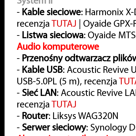
System II
-
Kable sieciowe
: Harmonix X
recenzja
TUTAJ
| Oyaide GPX-R 
-
Listwa sieciowa
: Oyaide MTS
Audio komputerowe
-
Przenośny odtwarzacz plikó
-
Kable USB
: Acoustic Revive 
USB-5.0PL (5 m), recenzja
TUT
-
Sieć LAN
: Acoustic Revive LAN-
recenzja
TUTAJ
-
Router
: Liksys WAG320N
-
Serwer sieciowy
: Synology D