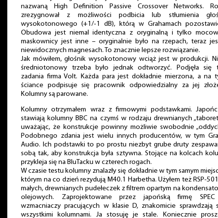
nazwaną High Definition Passive Crossover Networks. Ro
zrezygnował z możliwości podbicia lub stłumienia głoś
wysokotonowego (+1/-1 dB), którą w Grahamach pozostawi
Obudowa jest niemal identyczna z oryginalną i tylko mocow
maskownicy jest inne – oryginalnie było na rzepach, teraz je
niewidocznych magnesach. To znacznie lepsze rozwiązanie.
Jak mówiłem, głośnik wysokotonowy wciąż jest w produkcji. Ni
średniotonowy trzeba było jednak odtworzyć. Podjęła się 
zadania firma Volt. Każda para jest dokładnie mierzona, a na t
ściance podpisuje się pracownik odpowiedzialny za jej złoże
Kolumny są parowane.
Kolumny otrzymałem wraz z firmowymi podstawkami. Japońc
stawiają kolumny BBC na czymś w rodzaju drewnianych „taboret
uważając, że konstrukcje powinny możliwie swobodnie „oddych
Podobnego zdania jest wielu innych producentów, w tym Gr
Audio. Ich podstawki to po prostu niezbyt grube druty zespaw
sobą tak, aby konstrukcja była sztywna. Stojące na kolcach ko
przykleja się na BluTacku w czterech rogach.
W czasie testu kolumny znalazły się dokładnie w tym samym miejs
którym na co dzień rezydują M40.1 Harbetha. Użyłem też RSP-50
małych, drewnianych pudełeczek z filtrem opartym na kondensat
olejowych. Zaprojektowane przez japońską firmę SPEC
wzmacniaczy pracujących w klasie D, znakomicie sprawdzają s
wszystkimi kolumnami. Ja stosuję je stale. Koniecznie prosz