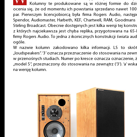
Kolumny te produkowane są w różnej formie do dzisi
ocenia się, że od momentu ich powstania sprzedano nawet 100
par. Pierwszym licencjobiorcą była firma Rogers Audio, nastę
Spendor, Audiomaster, Harbeth, KEF, Chartwell, RAM, Goodmans
Stirling Broadcast. Obecnie dostępnych jest kilka wersji tej konstru
z których najciekawsza jest chyba replika, przygotowana na 65-
firmy Rogers Audio. To jedna z ikonicznych konstrukcji świata au
ogóle.
W nazwie kolumn zakodowano kilka informacji. LS to skró
„loudspeakers”. ‘3’ oznacza przeznaczenie do stosowania na zewn
w przenośnych studiach. Numer po kresce oznacza oznaczenie, 
„model 5”, przeznaczony do stosowania na zewnątrz (‘3’). ‘a’ wsk
na wersję kolumn.