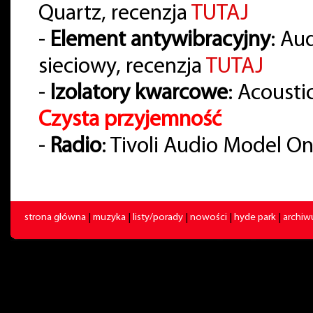
Quartz, recenzja
TUTAJ
-
Element antywibracyjny
: Au
sieciowy, recenzja
TUTAJ
-
Izolatory kwarcowe
: Acousti
Czysta przyjemność
-
Radio
: Tivoli Audio Model O
strona główna
|
muzyka
|
listy/porady
|
nowości
|
hyde park
|
archi