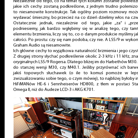
Niezależnie od tego, co na temat tych kolumn zostanie powiedz
jakie ich cechy zostaną podkreślone, z jednym trudno polemiz
to niesamowite konstrukcje. Tak ogólny poziom rozmowy może
wydawać śmieszny, bo przecież na co dzień dzielimy włos na cz
Ostatecznie jednak, niezależnie od tego, jakie „za” i „prze
podniesiemy, jak bardzo wgłębimy się w analizę tego, czy tam
elementu brzmienia, liczy się to, co o danym produkcie myślimy j
całości. Po prostu: czy się nam podoba, czy nie. A LS5/9 w wyko
Graham Audio są niesamowite.
Ich główne cechy to wyjątkowa naturalność brzmienia i jego czys
Z drugiej strony słychać podkreślenie okolic 2-3 kHz i 11 kHz, zn
oryginalnych LS5/9 Rogersa. Dlatego bliżej im do Harbethów M30.
do starszej wersji M30, czy M40.1. Jeśliby przyrównać ich bar
jakiś topowych słuchawek (o ile to komuś pomoże w lep
zwizualizowaniu sobie tego, o czym mówię), to najbliżej byłoby 
HiFiMANów HE-6 i Sennheiserów HD800, z tłem w postaci St
Omega II, niż do Audeze LCD-3 i AKG K701.