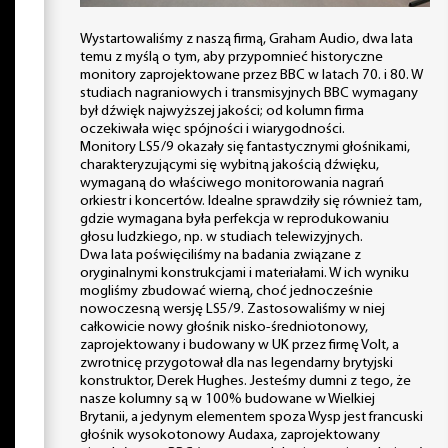
Wystartowaliśmy z naszą firmą, Graham Audio, dwa lata
temu z myślą o tym, aby przypomnieć historyczne
monitory zaprojektowane przez BBC w latach 70. i 80. W
studiach nagraniowych i transmisyjnych BBC wymagany
był dźwięk najwyższej jakości; od kolumn firma
oczekiwała więc spójności i wiarygodności.
Monitory LS5/9 okazały się fantastycznymi głośnikami,
charakteryzującymi się wybitną jakością dźwięku,
wymaganą do właściwego monitorowania nagrań
orkiestr i koncertów. Idealne sprawdziły się również tam,
gdzie wymagana była perfekcja w reprodukowaniu
głosu ludzkiego, np. w studiach telewizyjnych.
Dwa lata poświęciliśmy na badania związane z
oryginalnymi konstrukcjami i materiałami. W ich wyniku
mogliśmy zbudować wierną, choć jednocześnie
nowoczesną wersję LS5/9. Zastosowaliśmy w niej
całkowicie nowy głośnik nisko-średniotonowy,
zaprojektowany i budowany w UK przez firmę Volt, a
zwrotnicę przygotował dla nas legendarny brytyjski
konstruktor, Derek Hughes. Jesteśmy dumni z tego, że
nasze kolumny są w 100% budowane w Wielkiej
Brytanii, a jedynym elementem spoza Wysp jest francuski
głośnik wysokotonowy Audaxa, zaprojektowany