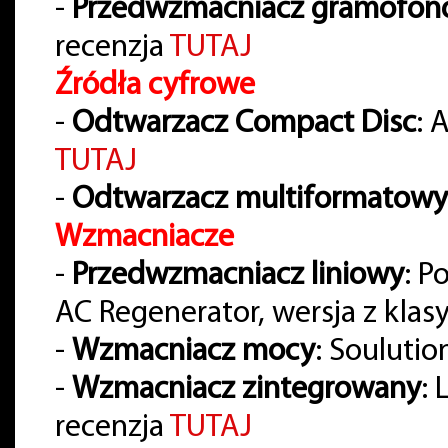
-
Przedwzmacniacz gramofo
recenzja
TUTAJ
Źródła cyfrowe
-
Odtwarzacz Compact Disc
: 
TUTAJ
-
Odtwarzacz multiformatowy
Wzmacniacze
-
Przedwzmacniacz liniowy
: P
AC Regenerator, wersja z klas
-
Wzmacniacz mocy
: Soulutio
-
Wzmacniacz zintegrowany
:
recenzja
TUTAJ