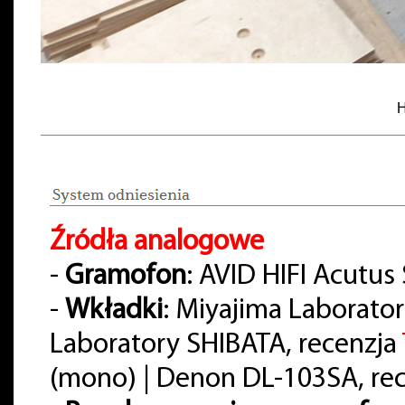
H
Źródła analogowe
-
Gramofon
: AVID HIFI Acutus
-
Wkładki
: Miyajima Laborato
Laboratory SHIBATA, recenzja
(mono) | Denon DL-103SA, re