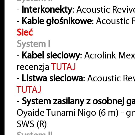
-
Interkonekty
: Acoustic Reviv
-
Kable głośnikowe
: Acoustic
Sieć
System I
-
Kabel sieciowy
: Acrolink Me
recenzja
TUTAJ
-
Listwa sieciowa
: Acoustic Re
TUTAJ
-
System zasilany z osobnej ga
Oyaide Tunami Nigo (6 m) - gn
SWS (R)