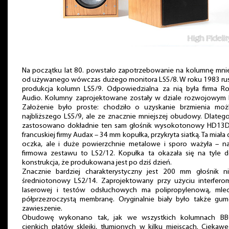
Na początku lat 80. powstało zapotrzebowanie na kolumnę mnie
od używanego wówczas dużego monitora LS5/8. W roku 1983 rus
produkcja kolumn LS5/9. Odpowiedzialna za nią była firma Ro
Audio. Kolumny zaprojektowane zostały w dziale rozwojowym 
Założenie było proste: chodziło o uzyskanie brzmienia możl
najbliższego LS5/9, ale ze znacznie mniejszej obudowy. Dlateg
zastosowano dokładnie ten sam głośnik wysokotonowy HD13
francuskiej firmy Audax – 34 mm kopułka, przykryta siatką. Ta miała
oczka, ale i duże powierzchnie metalowe i sporo ważyła – n
firmowa zestawu to LS2/12. Kopułka ta okazała się na tyle d
konstrukcja, że produkowana jest po dziś dzień.
Znacznie bardziej charakterystyczny jest 200 mm głośnik ni
średniotonowy LS2/14. Zaprojektowany przy użyciu interferome
laserowej i testów odsłuchowych ma polipropylenową, mlec
półprzezroczystą membranę. Oryginalnie biały było także gu
zawieszenie.
Obudowę wykonano tak, jak we wszystkich kolumnach BB
cienkich płatów sklejki, tłumionych w kilku miejscach. Ciekawe