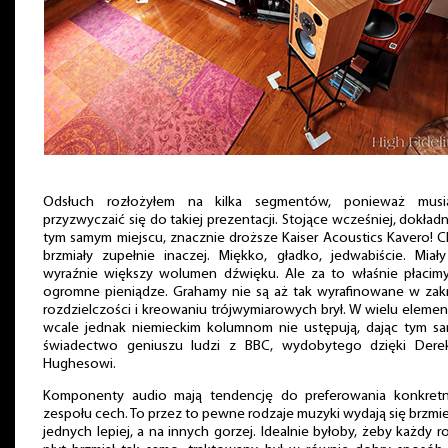
Odsłuch rozłożyłem na kilka segmentów, ponieważ musi
przyzwyczaić się do takiej prezentacji. Stojące wcześniej, dokład
tym samym miejscu, znacznie droższe Kaiser Acoustics Kavero! C
brzmiały zupełnie inaczej. Miękko, gładko, jedwabiście. Miał
wyraźnie większy wolumen dźwięku. Ale za to właśnie płacimy
ogromne pieniądze. Grahamy nie są aż tak wyrafinowane w zakr
rozdzielczości i kreowaniu trójwymiarowych brył. W wielu eleme
wcale jednak niemieckim kolumnom nie ustępują, dając tym s
świadectwo geniuszu ludzi z BBC, wydobytego dzięki Dere
Hughesowi.
Komponenty audio mają tendencję do preferowania konkret
zespołu cech. To przez to pewne rodzaje muzyki wydają się brzmi
jednych lepiej, a na innych gorzej. Idealnie byłoby, żeby każdy r