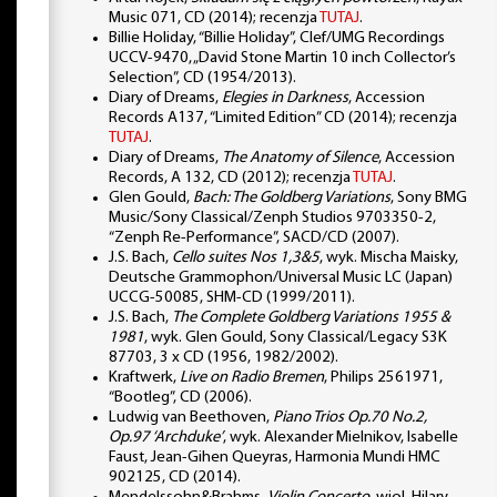
Music 071, CD (2014); recenzja
TUTAJ
.
Billie Holiday, “Billie Holiday”, Clef/UMG Recordings
UCCV-9470, „David Stone Martin 10 inch Collector’s
Selection”, CD (1954/2013).
Diary of Dreams,
Elegies in Darkness
, Accession
Records A137, “Limited Edition” CD (2014); recenzja
TUTAJ
.
Diary of Dreams,
The Anatomy of Silence
, Accession
Records, A 132, CD (2012); recenzja
TUTAJ
.
Glen Gould,
Bach: The Goldberg Variations
, Sony BMG
Music/Sony Classical/Zenph Studios 9703350-2,
“Zenph Re-Performance”, SACD/CD (2007).
J.S. Bach,
Cello suites Nos 1,3&5
, wyk. Mischa Maisky,
Deutsche Grammophon/Universal Music LC (Japan)
UCCG-50085, SHM-CD (1999/2011).
J.S. Bach,
The Complete Goldberg Variations 1955 &
1981
, wyk. Glen Gould, Sony Classical/Legacy S3K
87703, 3 x CD (1956, 1982/2002).
Kraftwerk,
Live on Radio Bremen
, Philips 2561971,
“Bootleg”, CD (2006).
Ludwig van Beethoven,
Piano Trios Op.70 No.2,
Op.97 ‘Archduke’
, wyk. Alexander Mielnikov, Isabelle
Faust, Jean-Gihen Queyras, Harmonia Mundi HMC
902125, CD (2014).