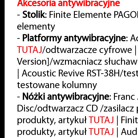
Akcesoria antywibracyjne
-
Stolik
: Finite Elemente PAG
elementy
-
Platformy antywibracyjne
: A
TUTAJ
/odtwarzacze cyfrowe |
Version]/wzmacniacz słuchaw
| Acoustic Revive RST-38H/t
testowane kolumny
-
Nóżki antywibracyjne
: Franc
Disc/odtwarzacz CD /zasilac
produkty, artykuł
TUTAJ
| Fin
produkty, artykuł
TUTAJ
| Aud