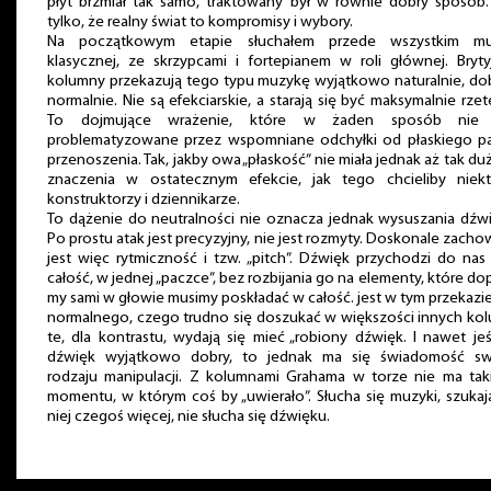
płyt brzmiał tak samo, traktowany był w równie dobry sposób.
tylko, że realny świat to kompromisy i wybory.
Na początkowym etapie słuchałem przede wszystkim mu
klasycznej, ze skrzypcami i fortepianem w roli głównej. Bryty
kolumny przekazują tego typu muzykę wyjątkowo naturalnie, do
normalnie. Nie są efekciarskie, a starają się być maksymalnie rzet
To dojmujące wrażenie, które w żaden sposób nie 
problematyzowane przez wspomniane odchyłki od płaskiego p
przenoszenia. Tak, jakby owa „płaskość” nie miała jednak aż tak d
znaczenia w ostatecznym efekcie, jak tego chcieliby niekt
konstruktorzy i dziennikarze.
To dążenie do neutralności nie oznacza jednak wysuszania dźw
Po prostu atak jest precyzyjny, nie jest rozmyty. Doskonale zach
jest więc rytmiczność i tzw. „pitch”. Dźwięk przychodzi do nas
całość, w jednej „paczce”, bez rozbijania go na elementy, które do
my sami w głowie musimy poskładać w całość. jest w tym przekazi
normalnego, czego trudno się doszukać w większości innych ko
te, dla kontrastu, wydają się mieć „robiony dźwięk. I nawet jeś
dźwięk wyjątkowo dobry, to jednak ma się świadomość s
rodzaju manipulacji. Z kolumnami Grahama w torze nie ma tak
momentu, w którym coś by „uwierało”. Słucha się muzyki, szuka
niej czegoś więcej, nie słucha się dźwięku.