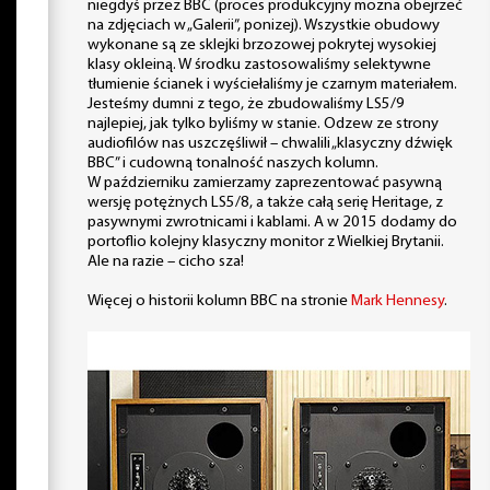
niegdyś przez BBC (proces produkcyjny można obejrzeć
na zdjęciach w „Galerii”, ponizej). Wszystkie obudowy
wykonane są ze sklejki brzozowej pokrytej wysokiej
klasy okleiną. W środku zastosowaliśmy selektywne
tłumienie ścianek i wyściełaliśmy je czarnym materiałem.
Jesteśmy dumni z tego, że zbudowaliśmy LS5/9
najlepiej, jak tylko byliśmy w stanie. Odzew ze strony
audiofilów nas uszczęśliwił – chwalili „klasyczny dźwięk
BBC” i cudowną tonalność naszych kolumn.
W październiku zamierzamy zaprezentować pasywną
wersję potężnych LS5/8, a także całą serię Heritage, z
pasywnymi zwrotnicami i kablami. A w 2015 dodamy do
portoflio kolejny klasyczny monitor z Wielkiej Brytanii.
Ale na razie – cicho sza!
Więcej o historii kolumn BBC na stronie
Mark Hennesy
.