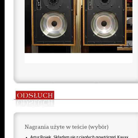
Nagrania użyte w teście (wybór)
Artur Rojek,
Składam się z ciągłych powtórzeń
, Kayax