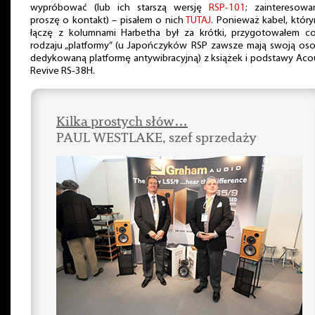
wypróbować (lub ich starszą wersję
RSP-101
; zainteresowa
proszę o kontakt) – pisałem o nich
TUTAJ
. Ponieważ kabel, który
łączę z kolumnami Harbetha był za krótki, przygotowałem c
rodzaju „platformy” (u Japończyków RSP zawsze mają swoją oso
dedykowaną platformę antywibracyjną) z książek i podstawy Aco
Revive RS-38H.
Kilka prostych słów…
PAUL WESTLAKE, szef sprzedaży