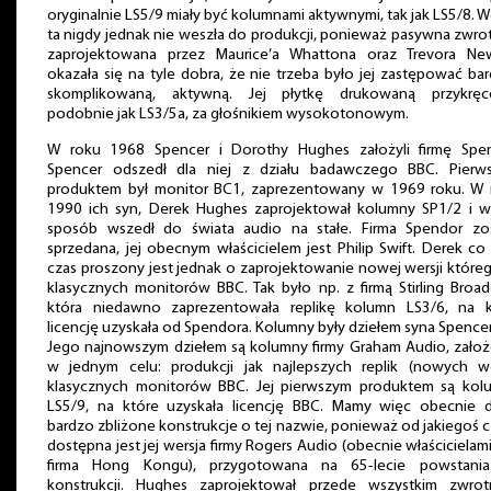
oryginalnie LS5/9 miały być kolumnami aktywnymi, tak jak LS5/8. W
ta nigdy jednak nie weszła do produkcji, ponieważ pasywna zwro
zaprojektowana przez Maurice’a Whattona oraz Trevora New
okazała się na tyle dobra, że nie trzeba było jej zastępować bar
skomplikowaną, aktywną. Jej płytkę drukowaną przykręc
podobnie jak LS3/5a, za głośnikiem wysokotonowym.
W roku 1968 Spencer i Dorothy Hughes założyli firmę Spen
Spencer odszedł dla niej z działu badawczego BBC. Pierw
produktem był monitor BC1, zaprezentowany w 1969 roku. W 
1990 ich syn, Derek Hughes zaprojektował kolumny SP1/2 i w
sposób wszedł do świata audio na stałe. Firma Spendor zos
sprzedana, jej obecnym właścicielem jest Philip Swift. Derek co 
czas proszony jest jednak o zaprojektowanie nowej wersji które
klasycznych monitorów BBC. Tak było np. z firmą Stirling Broad
która niedawno zaprezentowała replikę kolumn LS3/6, na k
licencję uzyskała od Spendora. Kolumny były dziełem syna Spencer
Jego najnowszym dziełem są kolumny firmy Graham Audio, założ
w jednym celu: produkcji jak najlepszych replik (nowych wer
klasycznych monitorów BBC. Jej pierwszym produktem są kol
LS5/9, na które uzyskała licencję BBC. Mamy więc obecnie d
bardzo zbliżone konstrukcje o tej nazwie, ponieważ od jakiegoś 
dostępna jest jej wersja firmy Rogers Audio (obecnie właścicielami
firma Hong Kongu), przygotowana na 65-lecie powstania
konstrukcji. Hughes zaprojektował przede wszystkim zwrotn