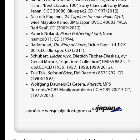
Mendelssohn&Brahms,
Violin Concerto
, wiol. Hilary
Hahn, "Best Classics 100", Sony Classical/Sony Music
Japan, SICC 30088, Blu-spec2 CD (1997/2012).
Niccolò Paganini,
24 Caprices for solo violin. Op.1
,
wiol. Mayuko Kamo, BMG Japan BVCC 40003, “RCA
Red Seal”, CD (2009/2012).
Patrick Noland,
Piano Gathering Light
, Naim
naimcd011, CD (1994).
Radiohead,
The King of Limbs
, Ticker Tape Ltd. TICK-
001CDJ, Blu-spec CD (2011).
Schubert,
Lieder
, wyk. Dietrich Fischer-Dieskau, dyr.
Gerald Moore, "Signature Collection", EMI 55962 2, 4
x SACD/CD (1955, 1957, 1958,1959/2012).
Talk Talk,
Spirit of Eden
, EMI Records 8571292, CD
(1988/1997).
Wolfgang Dauners/Et Cetera,
Knirsch
, MPS
Records/HGBS Musikproduktion UG HGBS 20013 CD,
(1972/2013).
Japońskie wersje płyt dostępne na