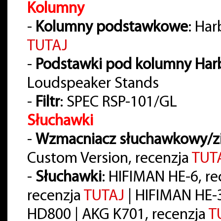
Kolumny
-
Kolumny podstawkowe
: Ha
TUTAJ
-
Podstawki pod kolumny Har
Loudspeaker Stands
-
Filtr
: SPEC RSP-101/GL
Słuchawki
-
Wzmacniacz słuchawkowy/z
Custom Version, recenzja
TUT
-
Słuchawki
: HIFIMAN HE-6, r
recenzja
TUTAJ
| HIFIMAN HE-
HD800 | AKG K701, recenzja
T