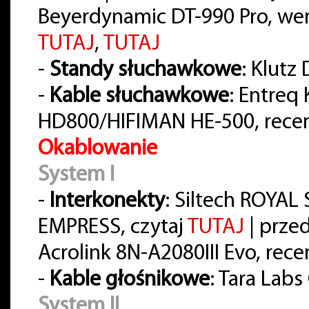
Beyerdynamic DT-990 Pro, wer
TUTAJ
,
TUTAJ
-
Standy słuchawkowe
: Klutz
-
Kable słuchawkowe
: Entreq
HD800/HIFIMAN HE-500, rece
Okablowanie
System I
-
Interkonekty
: Siltech ROYA
EMPRESS, czytaj
TUTAJ
| prze
Acrolink 8N-A2080III Evo, rece
-
Kable głośnikowe
: Tara Lab
System II