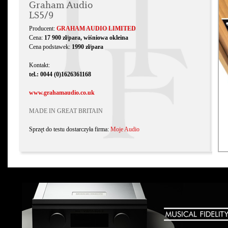
Graham Audio
LS5/9
Producent:
GRAHAM AUDIO LIMITED
Cena:
17 900 zł/para, wiśniowa okleina
Cena podstawek:
1990 zł/para
Kontakt:
tel.: 0044 (0)1626361168
www.grahamaudio.co.uk
MADE IN GREAT BRITAIN
Sprzęt do testu dostarczyła firma:
Moje Audio