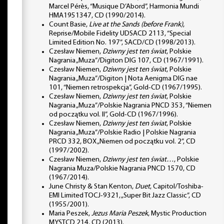
Marcel Pérès, “Musique D’Abord”, Harmonia Mundi
HMA1951347, CD (1990/2014).
Count Basie,
Live at the Sands (before Frank)
,
Reprise/Mobile Fidelity UDSACD 2113, “Special
Limited Edition No. 197”, SACD/CD (1998/2013).
Czesław Niemen,
Dziwny jest ten świat
, Polskie
Nagrania „Muza”/Digiton DIG 107, CD (1967/1991).
Czesław Niemen,
Dziwny jest ten świat
, Polskie
Nagrania „Muza”/Digiton | Nota Aenigma DIG nae
101, “Niemen retrospekcja”, Gold-CD (1967/1995).
Czesław Niemen,
Dziwny jest ten świat
, Polskie
Nagrania „Muza”/Polskie Nagrania PNCD 353, “Niemen
od początku vol. II”, Gold-CD (1967/1996).
Czesław Niemen,
Dziwny jest ten świat
, Polskie
Nagrania „Muza”/Polskie Radio | Polskie Nagrania
PRCD 332, BOX „Niemen od początku vol. 2”, CD
(1997/2002).
Czesław Niemen,
Dziwny jest ten świat…
, Polskie
Nagrania Muza/Polskie Nagrania PNCD 1570, CD
(1967/2014).
June Christy & Stan Kenton,
Duet
, Capitol/Toshiba-
EMI Limited TOCJ-9321, „Super Bit Jazz Classic”, CD
(1955/2001).
Maria Peszek,
Jezus Maria Peszek
, Mystic Production
MYSTCD 214, CD (2013).