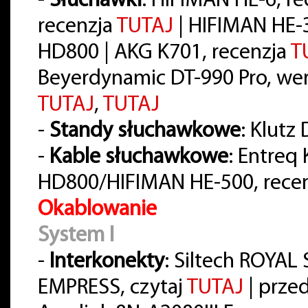
-
Słuchawki
: HIFIMAN HE-6, r
recenzja
TUTAJ
| HIFIMAN HE-
HD800 | AKG K701, recenzja
T
Beyerdynamic DT-990 Pro, wer
TUTAJ
,
TUTAJ
-
Standy słuchawkowe
: Klutz
-
Kable słuchawkowe
: Entreq
HD800/HIFIMAN HE-500, rece
Okablowanie
System I
-
Interkonekty
: Siltech ROYA
EMPRESS, czytaj
TUTAJ
| prze