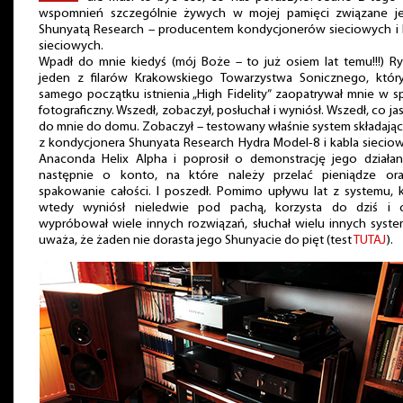
wspomnień szczególnie żywych w mojej pamięci związane je
Shunyatą Research – producentem kondycjonerów sieciowych i k
sieciowych.
Wpadł do mnie kiedyś (mój Boże – to już osiem lat temu!!!) Ry
jeden z filarów Krakowskiego Towarzystwa Sonicznego, któr
samego początku istnienia „High Fidelity” zaopatrywał mnie w s
fotograficzny. Wszedł, zobaczył, posłuchał i wyniósł. Wszedł, co ja
do mnie do domu. Zobaczył – testowany właśnie system składając
z kondycjonera Shunyata Research Hydra Model-8 i kabla sieci
Anaconda Helix Alpha i poprosił o demonstrację jego działani
następnie o konto, na które należy przelać pieniądze or
spakowanie całości. I poszedł. Pomimo upływu lat z systemu, 
wtedy wyniósł nieledwie pod pachą, korzysta do dziś i 
wypróbował wiele innych rozwiązań, słuchał wielu innych syst
uważa, że żaden nie dorasta jego Shunyacie do pięt (test
TUTAJ
).