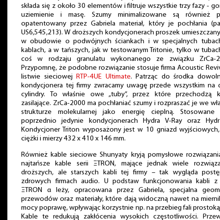
składa się z około 30 elementów i filtruje wszystkie trzy fazy - go
uziemienie i masę. Szumy minimalizowane są również p
opatentowany przez Gabriela materiał, który je pochłania (pa
US6,545,213). W droższych kondycjonerach proszek umieszczany
w obudowie o podwójnych ściankach i w specjalnych tubac
kablach, a w tańszych, jak w testowanym Tritonie, tylko w tubac
coś w rodzaju granulatu wykonanego ze związku ZrCa-2
Przypomnę, że podobne rozwiązanie stosuje firma Acoustic Rev
listwie sieciowej
RTP-4UE Ultimate
. Patrząc do środka dowol
kondycjonera tej firmy zwracamy uwagę przede wszystkim na 
cylindry. To właśnie owe „tuby”, przez które przechodzą k
zasilające. ZrCa-2000 ma pochłaniać szumy i rozpraszać je we wł
strukturze molekularnej jako energię cieplną. Stosowane 
poprzednio jedynie kondycjonerach Hydra V-Ray oraz Hydr
Kondycjoner Triton wyposażony jest w 10 gniazd wyjściowych, 
ciężki i mierzy 432 x 410 x 146 mm.
Również kable sieciowe Shunyaty kryją pomysłowe rozwiązania
najtańsze kable serii ΞTRON, mające jednak wiele rozwiąz
droższych, ale starszych kabli tej firmy – tak wygląda post
zdrowych firmach audio. U podstaw funkcjonowania kabli z s
ΞTRON α leży, opracowana przez Gabriela, specjalna geome
przewodów oraz materiały, które dają widoczną nawet na miern
mocy poprawę, wpływając korzystnie np. na przebieg fali prostoką
Kable te redukują zakłócenia wysokich częstotliwości. Prze