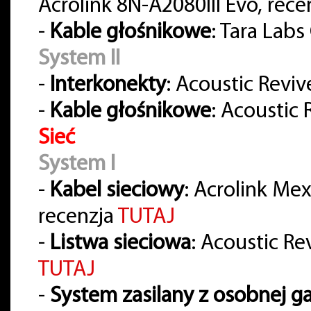
Acrolink 8N-A2080III Evo, rece
-
Kable głośnikowe
: Tara Lab
System II
-
Interkonekty
: Acoustic Reviv
-
Kable głośnikowe
: Acoustic
Sieć
System I
-
Kabel sieciowy
: Acrolink Me
recenzja
TUTAJ
-
Listwa sieciowa
: Acoustic Re
TUTAJ
-
System zasilany z osobnej ga