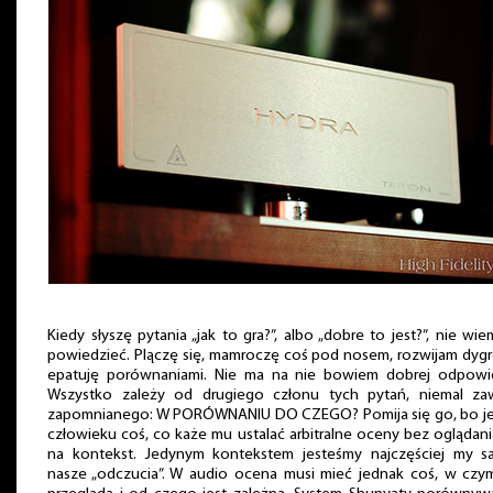
Kiedy słyszę pytania „jak to gra?”, albo „dobre to jest?”, nie wi
powiedzieć. Plączę się, mamroczę coś pod nosem, rozwijam dygr
epatuję porównaniami. Nie ma na nie bowiem dobrej odpowie
Wszystko zależy od drugiego członu tych pytań, niemal za
zapomnianego: W PORÓWNANIU DO CZEGO? Pomija się go, bo je
człowieku coś, co każe mu ustalać arbitralne oceny bez oglądani
na kontekst. Jedynym kontekstem jesteśmy najczęściej my sa
nasze „odczucia”. W audio ocena musi mieć jednak coś, w czym