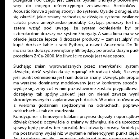
przegląda i od czego jest zależna. System Shunyaty porównyw
więc do mojego referencyjnego zestawienia Acrolinków 
Acoustic Revive z jednej strony i do systemu Oyaide z drugiej, sta
się określić, jakie zmiany zachodzą w dźwięku systemu zasilan
całości przez amerykańskie produkty. Czytając poniższy test n
zatem wziąć pod uwagę, że system odniesienia był pr
czterokrotnie droższy niż system Shunyaty. A sama firma ma w s
ofercie jeszcze lepsze (i droższe) produkty – zamiast „alph” 
kupić droższe kable z serii Python, a nawet Anaconda. Do Tri
można też dołożyć zewnętrzny filtr będący po prostu dużym pud
proszkiem ZrCa-2000. Możliwości rozwoju jest więc sporo.
Słuchając zmian wprowadzanych przez amerykański syste
dźwięku, dość szybko da się ogarnąć ich rodzaj i skalę. Szczeg
jeśli punkt odniesienia jest nam dobrze znany. Dźwięk, jaki propo
ma wyraźne dominanty, modelowany jest w konkretny sposób i
wydaje się, żeby coś w nim pozostawione zostało przypadkowi. 
dostajemy tak spójny „pakiet”, jest on niemal zawsze wyni
skoordynowanych i zaplanowanych działań. W audio to równow
z wieloma godzinami spędzonymi na odsłuchach, poprawk
odsłuchach – i tak do znudzenia.
Kondycjoner z firmowymi kablami przynosi dojrzały i uporządk
dźwięk (chodzi oczywiście o zmiany w dźwięku, ale dla uproszc
sprawy będę pisał w ten sposób). Jest otwarty i nośny. Środek 
ma postawiony wyżej niż w systemie referencyjnym punkt ciężk