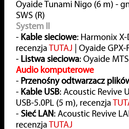
Oyaide Tunami Nigo (6 m) - gn
SWS (R)
System II
-
Kable sieciowe
: Harmonix X
recenzja
TUTAJ
| Oyaide GPX-R 
-
Listwa sieciowa
: Oyaide MTS
Audio komputerowe
-
Przenośny odtwarzacz plikó
-
Kable USB
: Acoustic Revive 
USB-5.0PL (5 m), recenzja
TUT
-
Sieć LAN
: Acoustic Revive LAN-
recenzja
TUTAJ