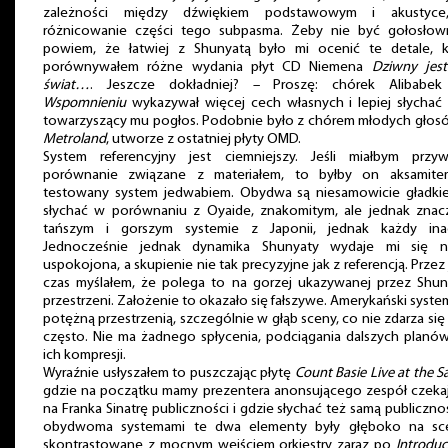
zależności między dźwiękiem podstawowym i akustyc
różnicowanie części tego subpasma. Żeby nie być gołosłow
powiem, że łatwiej z Shunyatą było mi ocenić te detale, k
porównywałem różne wydania płyt CD Niemena
Dziwny jest
świat…
. Jeszcze dokładniej? – Proszę: chórek Alibabe
Wspomnieniu
wykazywał więcej cech własnych i lepiej słychać
towarzyszący mu pogłos. Podobnie było z chórem młodych głos
Metroland
, utworze z ostatniej płyty OMD.
System referencyjny jest ciemniejszy. Jeśli miałbym przyw
porównanie związane z materiałem, to byłby on aksamite
testowany system jedwabiem. Obydwa są niesamowicie gładkie
słychać w porównaniu z Oyaide, znakomitym, ale jednak znac
tańszym i gorszym systemie z Japonii, jednak każdy inac
Jednocześnie jednak dynamika Shunyaty wydaje mi się n
uspokojona, a skupienie nie tak precyzyjne jak z referencją. Przez 
czas myślałem, że polega to na gorzej ukazywanej przez Shun
przestrzeni. Założenie to okazało się fałszywe. Amerykański syste
potężną przestrzenią, szczególnie w głąb sceny, co nie zdarza się
często. Nie ma żadnego spłycenia, podciągania dalszych planów
ich kompresji.
Wyraźnie usłyszałem to puszczając płytę
Count Basie Live at the S
gdzie na początku mamy prezentera anonsującego zespół czekaj
na Franka Sinatrę publiczności i gdzie słychać też samą publiczno
obydwoma systemami te dwa elementy były głęboko na sce
skontrastowane z mocnym wejściem orkiestry zaraz po
Introduc