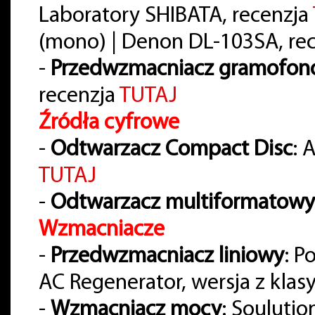
Laboratory SHIBATA, recenzja
(mono) | Denon DL-103SA, re
-
Przedwzmacniacz gramofo
recenzja
TUTAJ
Źródła cyfrowe
-
Odtwarzacz Compact Disc
: 
TUTAJ
-
Odtwarzacz multiformatowy
Wzmacniacze
-
Przedwzmacniacz liniowy
: P
AC Regenerator, wersja z klas
-
Wzmacniacz mocy
: Soulutio