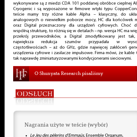
wykonywane są z miedzi CDA 101 poddanej obróbce cieplnej Al
Cryogenic i są wyposażone w firmowe wtyki typu CopperCon
teście mamy trzy różne kable Alpha – klasyczny, do ukł
analogowych o niewielkim poborze mocy, HC dla końcówek 
oraz Digital przeznaczony dla urządzeń cyfrowych. Choć dz
wspólną strukturę, to różnią się w detalach – np. wersja HC ma wi
przekrój przewodników, a Digital zmodyfikowany jest tak,
największa redukcja szumów przypadała w wysok
częstotliwościach – aż do GHz, gdzie najwięcej zakłóceń gene
urządzenia cyfrowe i zasilacze impulsowe. Firma mówi, że kable 
tak naprawdę zminiaturyzowanymi kondycjonerami sieciowymi.
O Shunyata Research pisaliśmy
Nagrania użyte w teście (wybór)
Le Jeu des pèlerins d’Emmaüs
, Ensemble Organum,