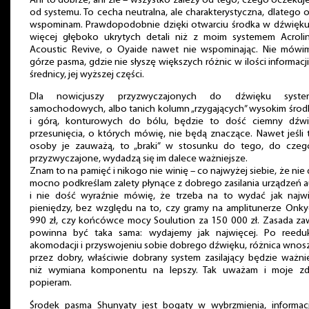
Ani to dobrze, ani źle – wszystko zależy od tego, czego oczekuj
od systemu. To cecha neutralna, ale charakterystyczna, dlatego o
wspominam. Prawdopodobnie dzięki otwarciu środka w dźwięku 
więcej głęboko ukrytych detali niż z moim systemem Acrolin
Acoustic Revive, o Oyaide nawet nie wspominając. Nie mówi
górze pasma, gdzie nie słyszę większych różnic w ilości informacji
średnicy, jej wyższej części.
Dla nowicjuszy przyzwyczajonych do dźwięku syst
samochodowych, albo tanich kolumn „rzygających” wysokim środ
i górą, konturowych do bólu, będzie to dość ciemny dźwi
przesunięcia, o których mówię, nie będą znaczące. Nawet jeśli 
osoby je zauważą, to „braki” w stosunku do tego, do czeg
przyzwyczajone, wydadzą się im dalece ważniejsze.
Znam to na pamięć i nikogo nie winię – co najwyżej siebie, że nie
mocno podkreślam zalety płynące z dobrego zasilania urządzeń 
i nie dość wyraźnie mówię, że trzeba na to wydać jak najwi
pieniędzy, bez względu na to, czy gramy na amplitunerze Onky
990 zł, czy końcówce mocy Soulution za 150 000 zł. Zasada za
powinna być taka sama: wydajemy jak najwięcej. Po reeduka
akomodacji i przyswojeniu sobie dobrego dźwięku, różnica wno
przez dobry, właściwie dobrany system zasilający będzie ważni
niż wymiana komponentu na lepszy. Tak uważam i moje zd
popieram.
Środek pasma Shunyaty jest bogaty w wybrzmienia, informac