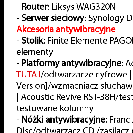
-
Router
: Liksys WAG320N
-
Serwer sieciowy
: Synology D
Akcesoria antywibracyjne
-
Stolik
: Finite Elemente PAG
elementy
-
Platformy antywibracyjne
: A
TUTAJ
/odtwarzacze cyfrowe |
Version]/wzmacniacz słuchaw
| Acoustic Revive RST-38H/t
testowane kolumny
-
Nóżki antywibracyjne
: Franc
Disc/odtwarzacz CD /zasilac