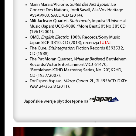
Marin Marais/Alcione,
Suites des Airs à joüer
, Le
Concert Des Nations, Jordi Savall, Alia Vox Heritage
AVSA9903, SACD/CD (2014).
Milt Jackson Quartet,
Statements
, Impulse!/Universal
Music (Japan) UCCI-9088, “More Best 50”, No 38”, CD
(1961/2001).
OMD,
English Electric
, 100% Records/Sony Music
Japan SICP-3810, CD (2013); recenzja
TUTAJ
.
The Cure,
Disintegration
, Fiction Records 8393532,
CD (1989).
The Pat Moran Quartet,
While at Birdland
, Bethlehem
Records/Victor Entertainment VICJ-61470,
“Bethlehem K2HD Mastering Series, No. 20”, K2HD,
CD (1957/2007).
Tor Espen Aspaas,
Mirror Canon
, 2L, 2L49SACD, DXD:
WAV 24/352,8 (2011).
Japońskie wersje płyt dostępne na