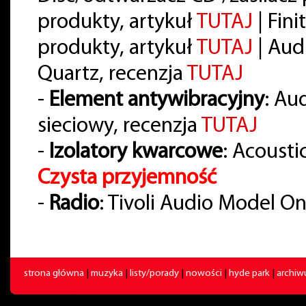
produkty, artykuł
TUTAJ
| Fin
produkty, artykuł
TUTAJ
| Aud
Quartz, recenzja
TUTAJ
-
Element antywibracyjny
: Au
sieciowy, recenzja
TUTAJ
-
Izolatory kwarcowe
: Acousti
Czysta przyjemność
-
Radio
: Tivoli Audio Model O
strona główna
|
muzyka
|
listy/porady
|
nowości
|
hyde park
|
archi