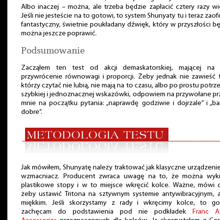
Albo inaczej – można, ale trzeba będzie zapłacić cztery razy wi
Jeśli nie jesteście na to gotowi, to system Shunyaty tu i teraz zaof
fantastyczny, świetnie poukładany dźwięk, który w przyszłości b
można jeszcze poprawić.
Podsumowanie
Zacząłem ten test od akcji demaskatorskiej, mającej na 
przywrócenie równowagi i proporcji. Żeby jednak nie zawieść 
którzy czytać nie lubią, nie mają na to czasu, albo po prostu potrz
szybkiej i jednoznacznej wskazówki, odpowiem na przywołane p
mnie na początku pytania: „naprawdę godziwie i dojrzale” i „b
dobre”.
Jak mówiłem, Shunyatę należy traktować jak klasyczne urządzenie
wzmacniacz. Producent zwraca uwagę na to, że można wykr
plastikowe stopy i w to miejsce wkręcić kolce. Ważne, mówi d
żeby ustawić Tritona na sztywnym systemie antywibracyjnym, a
miękkim. Jeśli skorzystamy z rady i wkręcimy kolce, to go
zachęcam do podstawienia pod nie podkładek
Franc A