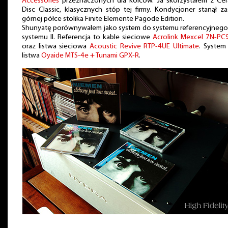
Accessories
przeznaczonych dla kolców. Ja skorzystałem z Cer
Disc Classic, klasycznych stóp tej firmy. Kondycjoner stanął z
górnej półce stolika Finite Elemente Pagode Edition.
Shunyatę porównywałem jako system do systemu referencyjnego 
systemu II. Referencja to kable sieciowe
Acrolink Mexcel 7N-PC
oraz listwa sieciowa
Acoustic Revive RTP-4UE Ultimate
. System 
listwa
Oyaide MTS-4e + Tunami GPX-R
.