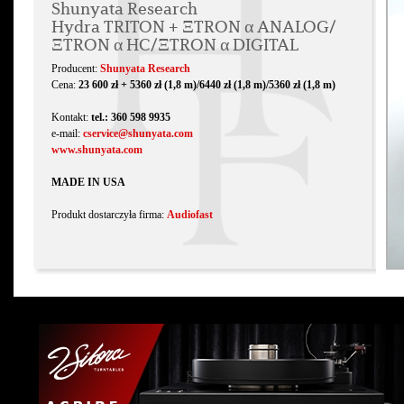
Shunyata Research
Hydra TRITON + ΞTRON α ANALOG/
ΞTRON α HC/ΞTRON α DIGITAL
Producent:
Shunyata Research
Cena:
23 600 zł + 5360 zł (1,8 m)/6440 zł (1,8 m)/5360 zł (1,8 m)
Kontakt:
tel.: 360 598 9935
e-mail:
cservice@shunyata.com
www.shunyata.com
MADE IN USA
Produkt dostarczyła firma:
Audiofast