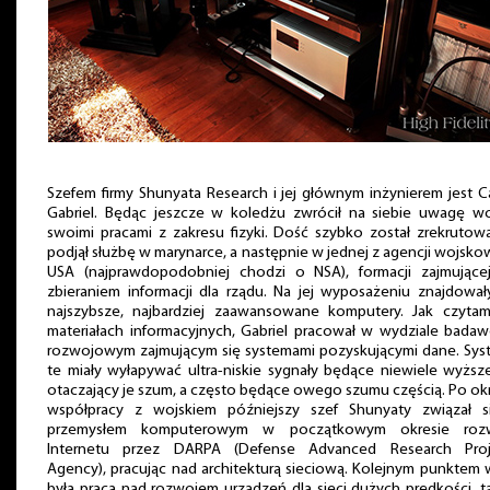
Szefem firmy Shunyata Research i jej głównym inżynierem jest C
Gabriel. Będąc jeszcze w koledżu zwrócił na siebie uwagę wo
swoimi pracami z zakresu fizyki. Dość szybko został zrekrutow
podjął służbę w marynarce, a następnie w jednej z agencji wojsk
USA (najprawdopodobniej chodzi o NSA), formacji zajmującej
zbieraniem informacji dla rządu. Na jej wyposażeniu znajdował
najszybsze, najbardziej zaawansowane komputery. Jak czyta
materiałach informacyjnych, Gabriel pracował w wydziale bada
rozwojowym zajmującym się systemami pozyskującymi dane. Sys
te miały wyłapywać ultra-niskie sygnały będące niewiele wyższ
otaczający je szum, a często będące owego szumu częścią. Po ok
współpracy z wojskiem późniejszy szef Shunyaty związał s
przemysłem komputerowym w początkowym okresie roz
Internetu przez DARPA (Defense Advanced Research Proj
Agency), pracując nad architekturą sieciową. Kolejnym punktem
była praca nad rozwojem urządzeń dla sieci dużych prędkości, t