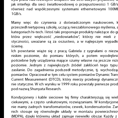
jak interfejs dla sieci światłowodowej o przepustowości 1 GB/s
również nad współczesnymi systemami ethernetowymi 100MB
1GB/s.
Mamy więc do czynienia z doświadczonym naukowcem, k
przeszedł nietypową szkołę, uczącą nieszablonowego myślenia, 
kategoriach hi-tech. I ktoś taki proponuje produkty należące do g
która przez większość „niedowiarków”, którzy nie mieli z 
styczności, uważane są za oszustwo, a w najlepszym wypadk
ściemę.
Ich powstanie wiąże się z pracą Gabriela z sygnałami o niezw
niskim poziomie, do pomiaru których, a potem wyodrębnie
potrzebne były urządzenia mające szumy własne na jeszcze niż
poziomie. Jednym z największych źródeł zakłóceń tego typu 
zasilanie. Do zagadnienia podszedł metodycznie, tj. wychodzą
pomiarów. Opracował w tym celu system pomiarów Dynamic Trans
Current Measurement (DTCD), który mierzy przebiegi dynamiczn
nie statyczne. W ich wyniku w 1999 roku powstały pierwsze pro
pod nazwą Shunyata Research.
Kondycjonery i kable sieciowe tej firmy charakteryzują się wi
ciekawymi, a często unikatowymi, rozwiązaniami. W kondycjone
nie mamy żadnych transformatorów, cewek, kondensatorów. Zam
nich stosuje się równoległe układy w montażu powierzchni
(MDPA), dzięki któremu układ zajmuje niewielki obszar. Każdy z