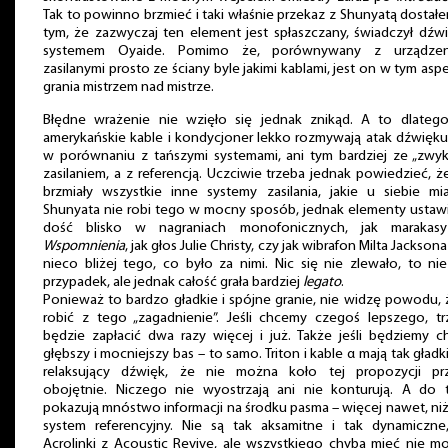
Tak to powinno brzmieć i taki właśnie przekaz z Shunyatą dostał
tym, że zazwyczaj ten element jest spłaszczany, świadczył dźw
systemem Oyaide. Pomimo że, porównywany z urządzen
zasilanymi prosto ze ściany byle jakimi kablami, jest on w tym asp
grania mistrzem nad mistrze.
Błędne wrażenie nie wzięło się jednak znikąd. A to dlatego
amerykańskie kable i kondycjoner lekko rozmywają atak dźwięku
w porównaniu z tańszymi systemami, ani tym bardziej ze „zwyk
zasilaniem, a z referencją. Uczciwie trzeba jednak powiedzieć, ż
brzmiały wszystkie inne systemy zasilania, jakie u siebie mi
Shunyata nie robi tego w mocny sposób, jednak elementy ustaw
dość blisko w nagraniach monofonicznych, jak marakas
Wspomnienia
, jak głos Julie Christy, czy jak wibrafon Milta Jacksona
nieco bliżej tego, co było za nimi. Nic się nie zlewało, to ni
przypadek, ale jednak całość grała bardziej
legato
.
Ponieważ to bardzo gładkie i spójne granie, nie widzę powodu,
robić z tego „zagadnienie”. Jeśli chcemy czegoś lepszego, tr
będzie zapłacić dwa razy więcej i już. Także jeśli będziemy ch
głębszy i mocniejszy bas – to samo. Triton i kable α mają tak gładki
relaksujący dźwięk, że nie można koło tej propozycji prz
obojętnie. Niczego nie wyostrzają ani nie konturują. A do 
pokazują mnóstwo informacji na środku pasma – więcej nawet, ni
system referencyjny. Nie są tak aksamitne i tak dynamiczne,
Acrolinki z Acoustic Revive, ale wszystkiego chyba mieć nie m