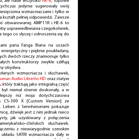
0, ale nade wszystko
HE-6
, topowe
otychczas jedynie sugerowały swój
dziesięcioma wzmacniaczami i tylko w
a kształt pełnej odpowiedzi. Zawsze
ymś obwarowanej. AMP11R i HE-6 to
eby usprawiedliwiania czegokolwiek,
 tego co słyszę i odnoszenia się do
kami pana Fanga Biana na uszach
 energetyczny i pięknie poukładany,
 tych dwóch rzeczy znamionuje tylko
ałych konstruktorzy zwykle szlifują
amy obydwa.
ołanych wzmacniacza i słuchawek,
uman Audio Libretto HD
oraz statyw
n
, który traktuję jako integralną część
był niemal równie doskonały, a w
lepszy niż moja dotychczasowa
n CS-300 X [Custom Version] ze
. Leben z Sennheiserami pokazuje
dnicę, dźwięk jest z nim jednak nieco
zysty, jak uzyskiwany z połączenia
merykańsko-chińskich słuchawek.
czeniu z niewiarygodnie szerokim
ą układu SATRI wzmacniacza dały w