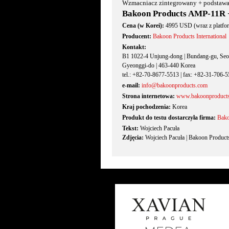
Wzmacniacz zintegrowany + podstawa
Bakoon Products AMP-11R
Cena (w Korei):
4995 USD (wraz z platfo
Producent:
Bakoon Products International
Kontakt:
B1 1022-4 Unjung-dong | Bundang-gu, Se
Gyeonggi-do | 463-440 Korea
tel.: +82-70-8677-5513 | fax: +82-31-706-
e-mail:
info@bakoonproducts.com
Strona internetowa:
www.bakoonproduct
Kraj pochodzenia:
Korea
Produkt do testu dostarczyła firma:
Bako
Tekst:
Wojciech Pacuła
Zdjęcia:
Wojciech Pacuła | Bakoon Product