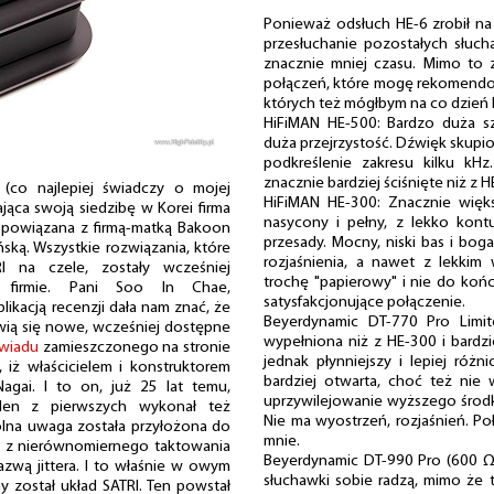
Ponieważ odsłuch HE-6 zrobił n
przesłuchanie pozostałych słuch
znacznie mniej czasu. Mimo to z
połączeń, które mogę rekomendow
których też mógłbym na co dzień 
HiFiMAN HE-500: Bardzo duża sz
duża przejrzystość. Dźwięk skupi
podkreślenie zakresu kilku kH
znacznie bardziej ściśnięte niż z H
(co najlepiej świadczy o mojej
HiFiMAN HE-300: Znacznie więk
jąca swoją siedzibę w Korei firma
nasycony i pełny, z lekko kont
t powiązana z firmą-matką Bakoon
przesady. Mocny, niski bas i bog
ońską. Wszystkie rozwiązania, które
rozjaśnienia, a nawet z lekkim
 na czele, zostały wcześniej
trochę "papierowy" i nie do końc
j firmie. Pani Soo In Chae,
satysfakcjonujące połączenie.
blikacją recenzji dała nam znać, że
Beyerdynamic DT-770 Pro Limit
jawią się nowe, wcześniej dostępne
wypełniona niż z HE-300 i bardzi
wiadu
zamieszczonego na stronie
jednak płynniejszy i lepiej różn
 iż właścicielem i konstruktorem
bardziej otwarta, choć też nie 
agai. I to on, już 25 lat temu,
uprzywilejowanie wyższego środka
eden z pierwszych wykonał też
Nie ma wyostrzeń, rozjaśnień. Po
lna uwaga została przyłożona do
mnie.
ch z nierównomiernego taktowania
Beyerdynamic DT-990 Pro (600 Ω)
azwą jittera. I to właśnie w owym
słuchawki sobie radzą, mimo że 
 został układ SATRI. Ten powstał