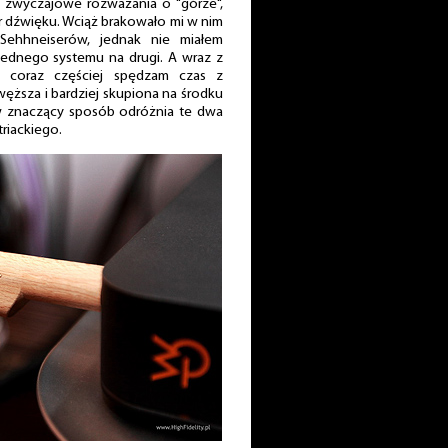
a zwyczajowe rozważania o "górze",
iar dźwięku. Wciąż brakowało mi w nim
ehhneiserów, jednak nie miałem
jednego systemu na drugi. A wraz z
 coraz częściej spędzam czas z
węższa i bardziej skupiona na środku
w znaczący sposób odróżnia te dwa
riackiego.