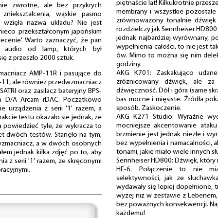
piętnaście lat! Kilkukrotnie prze
nie zwrotne, ale bez przykrych
membrany i wszystkie pozostałe 
 zniekształcenia, wąskie pasmo
zrównoważony tonalnie dźwięk c
ę wzięła nazwa układu? Nie jest
rozdzielczy jak Sennheiser HD800 
nieco przekształconym japońskim
jednak najbardziej wyrównany, po 
iecenie'. Warto zaznaczyć, że pan
wypełnienia całości, to nie jest t
ę audio od lamp, których był
ów. Mimo to można się nim dele
się z przeszło 2000 sztuk.
godziny.
AKG K701: Zaskakująco udane p
macniacz AMP-11R i pasujące do
zróżnicowany dźwięk, ale za 
-11, ale również przedwzmacniacz
dźwięczność. Dół i góra (same skr
TRI oraz zasilacz bateryjny BPS-
bas mocne i mięsiste. Źródła po
ka D/A Arcam rDAC. Początkowo
sposób. Zaskoczenie.
 urządzenia z serii '1' razem, a
AKG K271 Studio: Wyraźne wyco
trakcie testu okazało sie jednak, że
mocniejsze akcentowanie ataku
powiedzieć tyle, że wykracza to
brzmienie jest jednak niezłe i wyr
t dwóch testów. Stanęło na tym,
bez wypełnienia i namacalności, 
 wzmacniacz, a w dwóch osobnych
tonami, jakie miało wiele innych s
łem jednak kilka zdjęć po to, aby
Sennheiser HD800: Dźwięk, który
ia z serii '1' razem, ze skręconymi
HE-6. Połączenie to nie mia
racyjnymi.
selektywności, jak ze słuchawk
wydawały się lepiej dopełnione, 
wyżej niż w zestawie z Lebenem, l
bez poważnych konsekwencji. Na
każdemu!