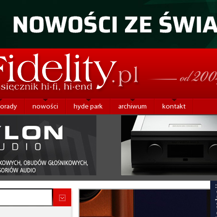
porady
nowości
hyde park
archiwum
kontakt