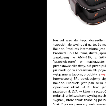
Nie od razu do tego doszedłem 
tępocie), ale wychodzi na to, że ma
Bakoon Products International jes
Products Co. Ltd., firmą stricte jap
znajdziemy w AMP-11R, z SATRI
"przećwiczone" w macierzyste
przedstawicielka firmy, tuż przed pu
już niedługo w koreańskiej filii po
wyłącznie w Japonii, produkty. Z
wy
internetowej BPI, dowiadujemy się,
Bakoon Products jest pan Akira N
opracował układ SATRI. Jako j
przetwornik D/A, w którym szczegó
redukcji zniekształceń wynikający
sygnału, które teraz znane są po n
"daku" po raz pierwszy zastosowany