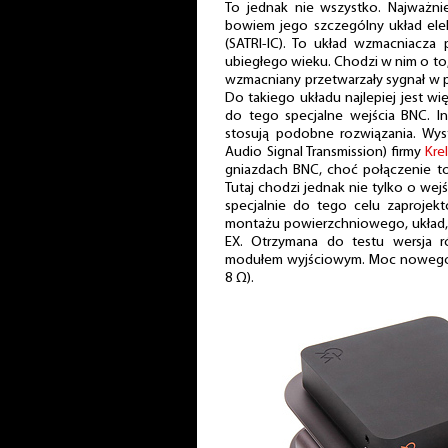
To jednak nie wszystko. Najważnie
bowiem jego szczególny układ elek
(SATRI-IC). To układ wzmacniacza 
ubiegłego wieku. Chodzi w nim o to,
wzmacniany przetwarzały sygnał w p
Do takiego układu najlepiej jest wi
do tego specjalne wejścia BNC. Inn
stosują podobne rozwiązania. Wys
Audio Signal Transmission) firmy
Krel
gniazdach BNC, choć połączenie to
Tutaj chodzi jednak nie tylko o wejśc
specjalnie do tego celu zaproje
montażu powierzchniowego, układ, 
EX. Otrzymana do testu wersja ró
modułem wyjściowym. Moc nowego
8 Ω).