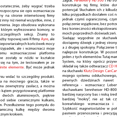
zagrać
HiFiMAN-y HE-300
i HE-50
konstrukcje tej firmy, które d
ostatecznie, żeby wygrać trzeba
potencjał. Słuchałem ich z kilku
i rozpoczyna sie opis wzmacniacza
kilku przypadkach dostałem coś n
 na stronie internetowej firmy
jednak czymś ograniczonej, cz
inny niż niemal wszystkie, inne, z
połączenie wyjątkowe, bez potrz
zynienia. Jego obudowa wykonana
bez konieczności ekstrapolowania
w którym wyfrezowano komory, w
moich poprzednich doświadczeń.
szczególnych sekcji. Znamy to
Siadając wygodnie ze słuchaw
ażby topowej serii R firmy
Ayre
, ale
dostajemy dźwięk z jednej strony
 niepowtarzalnych końcówek mocy
a z drugiej spokojny. Połączenie
rzypadek, ale i wzmacniacz moje
najlepsze konstrukcje. W pozost
iemu wzmacniaczowi platforma
jeden z tych elementów. Tutaj m
ne zostały w nóżki w kształcie
System, na który oprócz przyw
się na tym, że testowałem je ze
składał się także odtwarzacz
CD H
finite elemente
. Być może jednak
na słuchawki
Klutz Design CanCa
mojego systemu odsłuchowego, 
iu widać to szczególny produkt.
pewnych dziedzinach nawet 
sta na mocnego gracza, także w
referencja - wzmacniacz Lebe
ma zewnętrzny zasilacz, a można
słuchawkami Sennheiser HD-800
o kątem przygotowanej platformie
bardziej nasycony bas i niską śre
 z dwóch aluminiowych, pięknie
bardziej "mokry", nie aż tak c
d siebie ceramicznymi kulkami,
koreańskiego wzmacniacza i a
m. Przedłużenie tego pomysłu do
Szybkość magnetostatów w połą
eramiczną kulkę między dwoma
pasmem przenoszenia i precyzj
cznym krokiem.