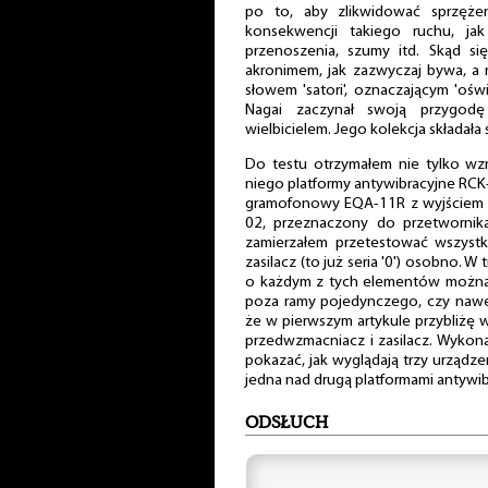
po to, aby zlikwidować sprzęże
konsekwencji takiego ruchu, jak
przenoszenia, szumy itd. Skąd si
akronimem, jak zazwyczaj bywa, a 
słowem 'satori', oznaczającym 'ośw
Nagai zaczynał swoją przygod
wielbicielem. Jego kolekcja składała 
Do testu otrzymałem nie tylko wz
niego platformy antywibracyjne RCK
gramofonowy EQA-11R z wyjściem SA
02, przeznaczony do przetworni
zamierzałem przetestować wszystkie
zasilacz (to już seria '0') osobno. W 
o każdym z tych elementów można 
poza ramy pojedynczego, czy nawe
że w pierwszym artykule przybliżę
przedwzmacniacz i zasilacz. Wykona
pokazać, jak wyglądają trzy urządzen
jedna nad drugą platformami antywib
ODSŁUCH