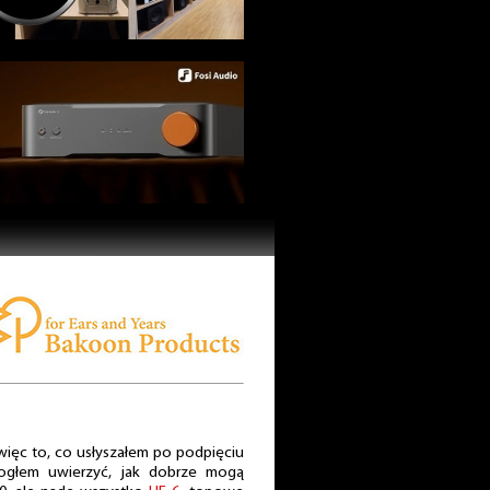
więc to, co usłyszałem po podpięciu
głem uwierzyć, jak dobrze mogą