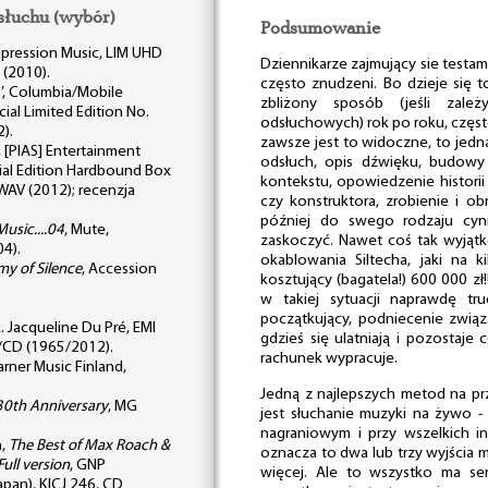
słuchu (wybór)
Podsumowanie
Impression Music, LIM UHD
Dziennikarze zajmujący sie testa
 (2010).
często znudzeni. Bo dzieje się 
'
, Columbia/Mobile
zbliżony sposób (jeśli zale
ial Limited Edition No.
odsłuchowych) rok po roku, często
).
zawsze jest to widoczne, to jedn
, [PIAS] Entertainment
odsłuch, opis dźwięku, budowy
al Edition Hardbound Box
kontekstu, opowiedzenie historii 
WAV (2012); recenzja
czy konstruktora, zrobienie i o
później do swego rodzaju cyni
usic....04
, Mute,
zaskoczyć. Nawet coś tak wyjątk
4).
okablowania Siltecha, jaki na
y of Silence
, Accession
kosztujący (bagatela!) 600 000 z
w takiej sytuacji naprawdę tru
początkujący, podniecenie zwią
. Jacqueline Du Pré, EMI
gdzieś się ulatniają i pozostaje
D/CD (1965/2012).
rachunek wypracuje.
arner Music Finland,
Jedną z najlepszych metod na pr
30th Anniversary
, MG
jest słuchanie muzyki na żywo - 
nagraniowym i przy wszelkich 
n,
The Best of Max Roach &
oznacza to dwa lub trzy wyjścia 
Full version
, GNP
więcej. Ale to wszystko ma sens
pan), KICJ 246, CD