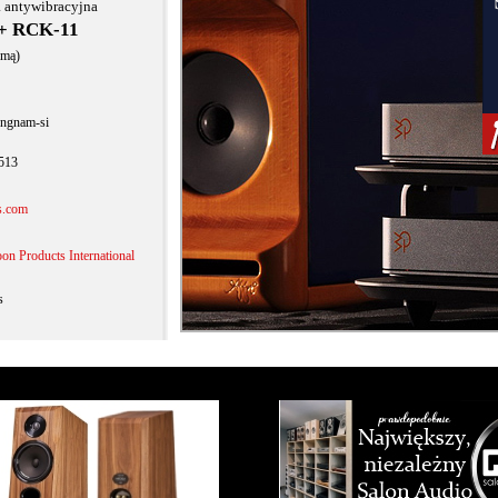
 antywibracyjna
 + RCK-11
rmą)
ongnam-si
5513
s.com
on Products International
s