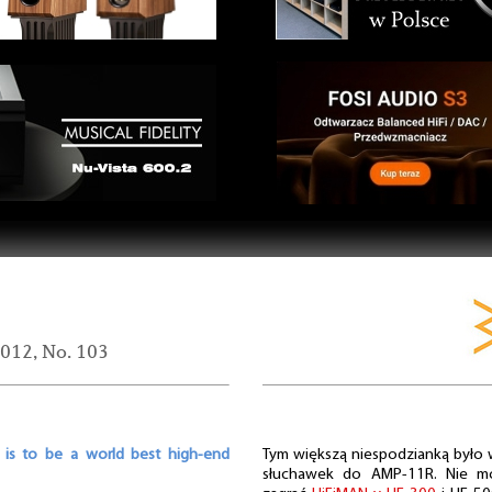
2012, No. 103
is to be a world best high-end
Tym większą niespodzianką było 
słuchawek do AMP-11R. Nie mo