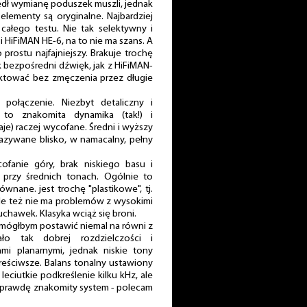
szedł wymianę poduszek muszli, jednak
elementy są oryginalne. Najbardziej
ałego testu. Nie tak selektywny i
i HiFiMAN HE-6, na to nie ma szans. A
prostu najfajniejszy. Brakuje trochę
ak bezpośredni dźwięk, jak z HiFiMAN-
ktować bez zmęczenia przez długie
ołączenie. Niezbyt detaliczny i
to znakomita dynamika (tak!) i
aje) raczej wycofane. Średni i wyższy
kazywane blisko, w namacalny, pełny
fanie góry, brak niskiego basu i
 przy średnich tonach. Ogólnie to
ównane. jest trochę "plastikowe", tj.
ale też nie ma problemów z wysokimi
łuchawek. Klasyka wciąż się broni.
 mógłbym postawić niemal na równi z
ło tak dobrej rozdzielczości i
ami planarnymi, jednak niskie tony
treściwsze. Balans tonalny ustawiony
eciutkie podkreślenie kilku kHz, ale
prawdę znakomity system - polecam