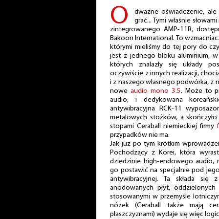
O
dważne oświadczenie, ale 
grać... Tymi właśnie słowam
zintegrowanego AMP-11R, dostępny
Bakoon International. To wzmacniacz 
którymi mieliśmy do tej pory do c
jest z jednego bloku aluminium, 
których znalazły się układy po
oczywiście z innych realizacji, choci
i z naszego własnego podwórka, z
nowe
audio mono 3.5
. Może to p
audio, i dedykowana koreańsk
antywibracyjna RCK-11 wyposażo
metalowych stożków, a skończyło 
stopami Ceraball niemieckiej firmy
przypadków nie ma.
Jak już po tym krótkim wprowadzen
Pochodzący z Korei, która wyra
dziedzinie high-endowego audio, 
go postawić na specjalnie pod jeg
antywibracyjnej. Ta składa się
anodowanych płyt, oddzielonych o
stosowanymi w przemyśle lotniczy
nóżek (Ceraball także mają c
płaszczyznami) wydaje się więc logi