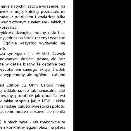
a mnie natychmiastowe wrażenie, na
awek z mojej kolekcji pozostało mi
adanie odrobiłem i znalazłem kilka
ać z czystym sumieniem - takich, z
korzystać.
ybkość dźwięku, mocny, niski bas,
ony jednak na środku sceny i wyraźne
z. Ogólnie wszystko wydawało się
E-6.
sza synergia niż z HE-500. Dźwięk
urowanymi skrajami pasma, ale bez
ate w detale blachy. Te ostatnie bez
 wycofaniem samego skraja. Środek
a wypełniony, ale ogólnie - całkiem
ed Edition 32 Ohm: Całość mniej
ej oddalona, nie tak namacalna. Dół
icowany, podobnie jak góra. Ta jest
w takim stopniu jak z HE-6. Lekkie
 nadaje całości świeżości i polotu.
łączenie może i ciekawe, ale nie dla
: A niech mnie! - Jak znakomicie te
ten konkretny egzemplarz ma jakieś