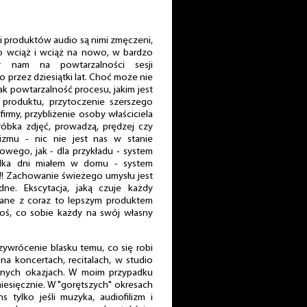
mi produktów audio są nimi zmęczeni,
to wciąż i wciąż na nowo, w bardzo
ży nam na powtarzalności sesji
 przez dziesiątki lat. Choć może nie
ak powtarzalność procesu, jakim jest
 produktu, przytoczenie szerszego
firmy, przybliżenie osoby właściciela
bróbka zdjęć, prowadzą, prędzej czy
zmu - nic nie jest nas w stanie
owego, jak - dla przykładu - system
 kilka dni miałem w domu - system
ł!!! Zachowanie świeżego umysłu jest
dne. Ekscytacja, jaką czuje każdy
zane z coraz to lepszym produktem
 coś, co sobie każdy na swój własny
zywrócenie blasku temu, co się robi
na koncertach, recitalach, w studio
innych okazjach. W moim przypadku
miesięcznie. W "gorętszych" okresach
 tylko jeśli muzyka, audiofilizm i