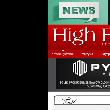
strona główna
muzyka
listy/
Test