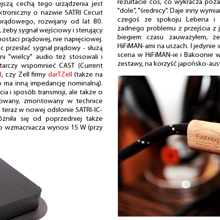
rezultacie coś, co wykracza poz
jszą cechą tego urządzenia jest
"dole", "średnicy". Daje inny wym
troniczny o nazwie SATRI Circuit
czegoś ze spokoju Lebena i S
prądowego, rozwijany od lat 80.
żadnego problemu z przejścia z 
 żeby sygnał wejściowy i sterujący
biegiem czasu zauważyłem, że
ostaci prądowej, nie napięciowej.
HiFiMAN-ami na uszach. I jedynie 
ęc przesłać sygnał prądowy - służą
scena w HiFiMAN-ie i Bakoonie 
i "wielcy" audio też stosowali i
zestawy, na korzyść japońsko-aust
tarczy wspomnieć CAST (Current
l
, czy Zell firmy
darTZell
(także na
 ma inną impedancję nominalną).
ia i sposób transmisji, ale także o
ktowany, zmontowany w technice
teraz w nowej odsłonie SATRI-IC-
żniła się od poprzedniej także
 wzmacniacza wynosi 15 W (przy