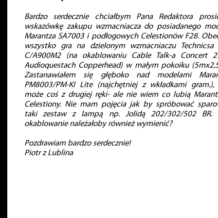
Bardzo serdecznie chciałbym Pana Redaktora pros
wskazówkę zakupu wzmacniacza do posiadanego mod
Marantza SA7003 i podłogowych Celestionów F28. Obe
wszystko gra na dzielonym wzmacniaczu Technicsa
C/A900M2 (na okablowaniu Cable Talk-a Concert 2
Audioquestach Copperhead) w małym pokoiku (5mx2,
Zastanawiałem się głęboko nad modelami Maran
PM8003/PM-KI Lite (najchętniej z wkładkami gram.),
może coś z drugiej ręki- ale nie wiem co lubią Marant
Celestiony. Nie mam pojęcia jak by spróbować spar
taki zestaw z lampą np. Jolidą 202/302/502 BR. 
okablowanie należałoby również wymienić?
Pozdrawiam bardzo serdecznie!
Piotr z Lublina