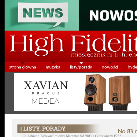
strona główna
muzyka
listy/porady
nowości
hyde
No.83 m
•
Co dobrego "wstawić" między Marantza SA7003 a Celestionami F28?