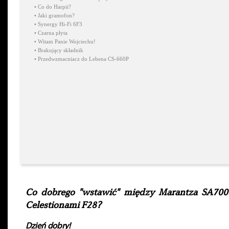
•
Co do Harpii?
•
Jaki gramofon?
•
Synergy Hi-Fi 6F3
•
Czarna płyta
•
Witam Panie Wojciechu!
•
Brakujący składnik
•
Przedwzmacniacz do Lebena CS-660P
Co dobrego "wstawić" między Marantza SA700
Celestionami F28?
Dzień dobry!