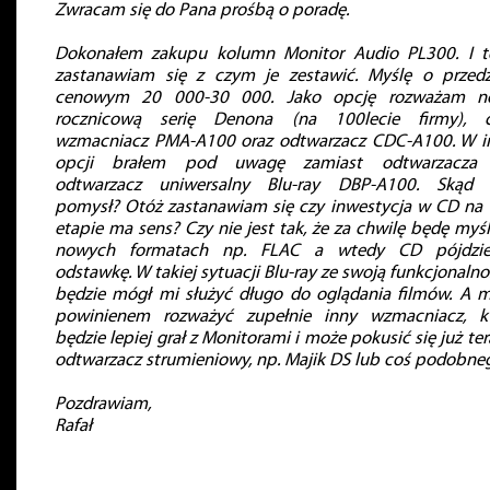
Zwracam się do Pana prośbą o poradę.
Dokonałem zakupu kolumn Monitor Audio PL300. I t
zastanawiam się z czym je zestawić. Myślę o przedz
cenowym 20 000-30 000. Jako opcję rozważam n
rocznicową serię Denona (na 100lecie firmy), c
wzmacniacz PMA-A100 oraz odtwarzacz CDC-A100. W i
opcji brałem pod uwagę zamiast odtwarzacza
odtwarzacz uniwersalny Blu-ray DBP-A100. Skąd 
pomysł? Otóż zastanawiam się czy inwestycja w CD na
etapie ma sens? Czy nie jest tak, że za chwilę będę myśl
nowych formatach np. FLAC a wtedy CD pójdzi
odstawkę. W takiej sytuacji Blu-ray ze swoją funkcjonalno
będzie mógł mi służyć długo do oglądania filmów. A 
powinienem rozważyć zupełnie inny wzmacniacz, k
będzie lepiej grał z Monitorami i może pokusić się już ter
odtwarzacz strumieniowy, np. Majik DS lub coś podobne
Pozdrawiam,
Rafał