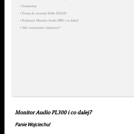
•
Gramofon
•
Errata do recenzji Stello DA100
•
Kolumny Monitor Audio BR6 i co dalej?
•
Jaki wzmacniacz lampowy?
Monitor Audio PL300 i co dalej?
Panie Wojciechu!