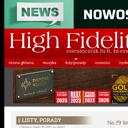
strona główna
muzyka
listy/porady
nowości
hyde
No.79 li
•
Monitor Audio PL300 i co dalej?