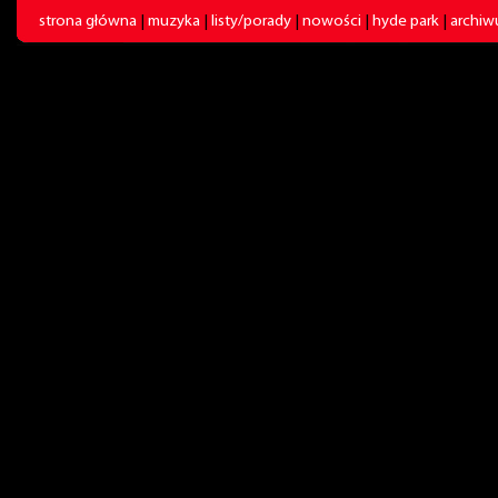
strona główna
|
muzyka
|
listy/porady
|
nowości
|
hyde park
|
archi