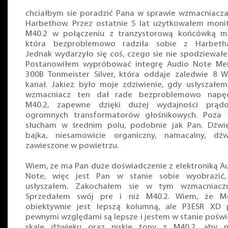
chciałbym sie poradzić Pana w sprawie wzmacniacz
Harbethow. Przez ostatnie 5 lat użytkowałem moni
M40.2 w połączeniu z tranzystorową końcówką m
która bezproblemowo radziła sobie z Harbetha
Jednak wydarzyło się coś, czego sie nie spodziewałe
Postanowiłem wypróbować integrę Audio Note Me
300B Tonmeister Silver, która oddaje zaledwie 8 
kanał. Jakież było moje zdziwienie, gdy usłyszałem
wzmacniacz ten dał rade bezproblemowo napęd
M40.2, zapewne dzięki dużej wydajności prądo
ogromnych transformatorów głośnikowych. Poza
słucham w średnim polu, podobnie jak Pan. Dźwi
bajka, niesamowicie organiczny, namacalny, dźw
zawieszone w powietrzu.
Wiem, że ma Pan duże doświadczenie z elektroniką A
Note, więc jest Pan w stanie sobie wyobrazić
usłyszałem. Zakochałem sie w tym wzmacniaczu
Sprzedałem swój pre i niż M40.2. Wiem, że M4
obiektywnie jest lepszą kolumną, ale P3ESR XD
pewnymi względami są lepsze i jestem w stanie poświ
skalę dźwięku oraz niskie tony z M40.2, aby 