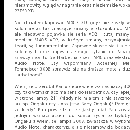
niesamowity wgląd w nagranie oraz nieziemskie woka
P3ESR XD.
Nie chciałem kupować M40.3 XD, gdyż nie zaszły w
kolumnie aż tak znaczące zmiany w stosunku do M4
ale niedawno pojawiła sie seria XD2 i tutaj mamy
monitor M40.5 XD2, w którym zmiany, przynajmni
teorii, są fundamentalne. Zapewne skuszę sie i kupi
kolumny. I teraz pojawia sie moje pytanie do Pana 
znawcy monitorów Harbetha z serii M40 oraz elektro
Audio Note. Czy wspomniany wcześniej Mei
Tonmeister 300B sprawdzi się na dłuższą metę z du
Harbethami?
Wiem, że przerobił Pan u siebie wiele wzmacniaczy 30
czy taki wzmacniacz ma sens do Harbethów, czy lepiej
w stronę lampy 211 (nigdy nie miałem z nią stycznoś
jak np. Ongaku czy Jinro (tzw. Baby Ongaku)? Pamię
że kiedyś Pan powiedział, że jakby miał Pan zost
jednym wzmacniaczem do końca życia to byłoby
Ongaku :) Wiem, że lampa 300B, zwłaszcza w wykon
Audio Note, charakteryzuje się niesamowicie bogat