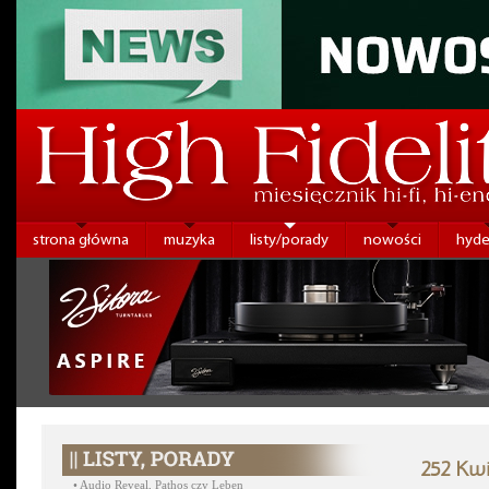
strona główna
muzyka
listy/porady
nowości
hyde
252 Kwi
•
Audio Reveal, Pathos czy Leben