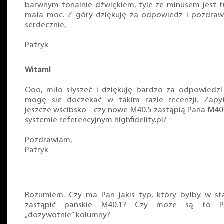
barwnym tonalnie dźwiękiem, tyle że minusem jest t
mała moc. Z góry dziękuję za odpowiedz i pozdra
serdecznie,
Patryk
Witam!
Ooo, miło słyszeć i dziękuję bardzo za odpowiedz!
mogę sie doczekać w takim razie recenzji. Zap
jeszcze wścibsko - czy nowe M40.5 zastąpią Pana M40
systemie referencyjnym highfidelity.pl?
Pozdrawiam,
Patryk
Rozumiem. Czy ma Pan jakiś typ, który byłby w st
zastąpić pańskie M40.1? Czy może są to P
„dożywotnie” kolumny?