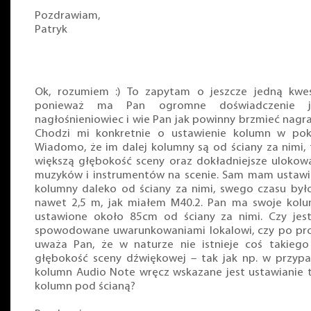
Pozdrawiam,
Patryk
Ok, rozumiem :) To zapytam o jeszcze jedną kwes
ponieważ ma Pan ogromne doświadczenie j
nagłośnieniowiec i wie Pan jak powinny brzmieć nagra
Chodzi mi konkretnie o ustawienie kolumn w pok
Wiadomo, że im dalej kolumny są od ściany za nimi,
większą głębokość sceny oraz dokładniejsze ulokow
muzyków i instrumentów na scenie. Sam mam ustaw
kolumny daleko od ściany za nimi, swego czasu był
nawet 2,5 m, jak miałem M40.2. Pan ma swoje kol
ustawione około 85cm od ściany za nimi. Czy jes
spowodowane uwarunkowaniami lokalowi, czy po pr
uważa Pan, że w naturze nie istnieje coś takiego
głębokość sceny dźwiękowej – tak jak np. w przyp
kolumn Audio Note wręcz wskazane jest ustawianie 
kolumn pod ścianą?