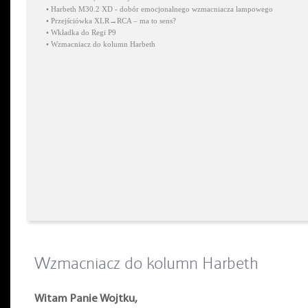
•
Harbeth M30.2 XD - dobór emocjonalnego wzmacniacza lampowego
•
Przejściówka XLR→RCA – ma to sens?
•
Wkładka do Regi P9
•
Wzmacniacz do kolumn Harbeth
Wzmacniacz do kolumn Harbeth
Witam Panie Wojtku,