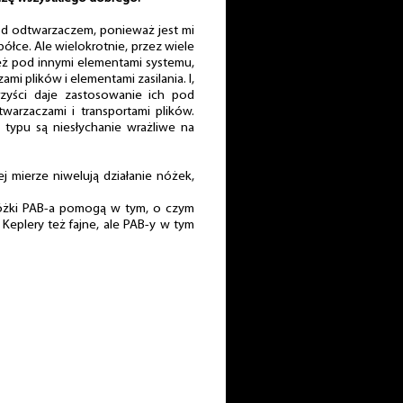
od odtwarzaczem, ponieważ jest mi
półce. Ale wielokrotnie, przez wiele
eż pod innymi elementami systemu,
i plików i elementami zasilania. I,
zyści daje zastosowanie ich pod
warzaczami i transportami plików.
 typu są niesłychanie wrażliwe na
j mierze niwelują działanie nóżek,
nóżki PAB-a pomogą w tym, o czym
Keplery też fajne, ale PAB-y w tym