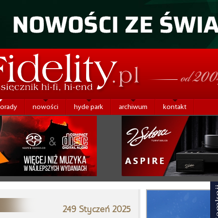
porady
nowości
hyde park
archiwum
kontakt
249 Styczeń 2025