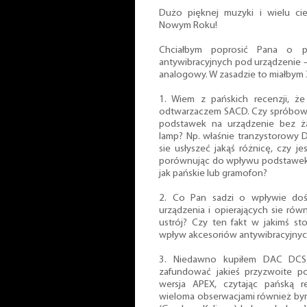
Dużo pięknej muzyki i wielu c
Nowym Roku!
Chciałbym poprosić Pana o
antywibracyjnych pod urządzenie 
analogowy. W zasadzie to miałbym 3
1. Wiem z pańskich recenzji, ż
odtwarzaczem SACD. Czy spróbow
podstawek na urządzenie bez 
lamp? Np. właśnie tranzystorowy 
sie usłyszeć jakąś różnicę, czy j
porównując do wpływu podstawek 
jak pańskie lub gramofon?
2. Co Pan sadzi o wpływie doś
urządzenia i opierających sie rów
ustrój? Czy ten fakt w jakimś s
wpływ akcesoriów antywibracyjny
3. Niedawno kupiłem DAC DCS 
zafundować jakieś przyzwoite po
wersja APEX, czytając pańską 
wieloma obserwacjami również bym