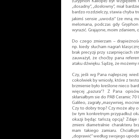
(Gryphon Kaliope) był względem 
„dosadny”, „dosłowny”, miał bardzi
bardzo rozdzielczy, stawia chyba 
jakimś sensie „uwodzi” (ze mną mu
melomana, podczas gdy Gryphon dl
wyrazić. Grająone, moim zdaniem, 
Do czego zmierzam – drapieżnośc
np. kiedy słucham nagrań klasyczn
brak precyzji przy szarpnięciach s
zauważył, że choćby pana referen
ataku dźwięku. Sądzę, że możemy 
Czy, jeśli wg Pana najlepszej wie
cokolwiek by wniosły, które z test
brzmienie było kreślone nieco bard
więcej „pazura”? Z Pana opisów
skłaniałbym sie do PAB Ceramic 70
Galileo, zagrały „masywniej, mocniej
Czy to dobry trop? Czy może aby o
(w tym konkretnym przypadku) okaż
okazji będąc tańszą opcją? Zdaje 
zmieni diametralnie charakteru br
mam takiego zamiaru. Chciałbym
„doprawić” według swojego upodo