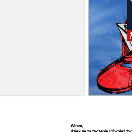
Witam,
dziękuję za życzenia i również ż