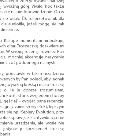
Vivaldiego zdecydowanie bardziej
ej wyraźną górę. Vivaldi hoc także
troszkę na niedopowiedzenie. On w
 sie udało ). To przetwornik dla
a audiofila, jeżeli mogę sie tak
odmiennie.
i Kaliope momentami mi brakuje,
ych gitar. Troszeczkę doskwiera mi
trun. W swojej recenzji również Pan
cja, mocniej akcentuje nasycenie
mieć coś podobnego na myśli.
dzy, podstawki w takim urządzeniu
owanych by Pan polecił, aby jednak
ziej wyraźną kreską i miało troszkę
, o ile je dobrze zrozumiałem,
 Uni-Foot, które, względem choćby
, gęściej” - cytując pana recenzje.
siągnąć zamierzony efekt, lepszym
ą sie np. Keplery Evolution, przy
sobie sprawę, że antywibracja nie
zmienia urządzenia, ale wcale nie
 jedynie je (brzmienie) troszkę
bania.