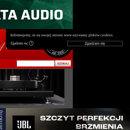
pl
|
en
Informujemy, że na swojej stronie www używamy plików cookies.
Zgadzam się
?