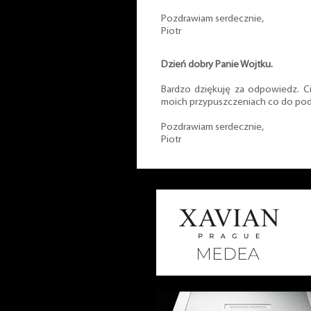
Pozdrawiam serdecznie,
Piotr
Dzień dobry Panie Wojtku.
Bardzo dziękuję za odpowiedz. C
moich przypuszczeniach co do pods
Pozdrawiam serdecznie,
Piotr