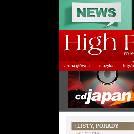
strona główna
muzyka
listy/
•
Gold Note PH-5?