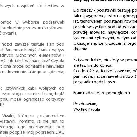
iekawych urządzeń do testów w
Do rzeczy - podstawki testuję p
tak najwygodniej - stoi na górnej 
lat, testowałem podstawki równi
 pomoc w wyborze podstawek
przede wszystkim pod odtwarzaczam
– konkretnie przetwornik cyfrowo-
prawdę mówiąc, największe kor
 pytania:
systemami cyfrowymi, w tym odt
Okazuje się, że urządzenia tego
e nóżki zawsze testuje Pan pod
drgania.
ał Pan może kiedyś zbadać wpływ
żadnych ruchomych elementów i
Sztywne kable, niestety w pewne
DAC lub takiż wzmacniacz? Czy da
ale też nie do końca.
est ona może pomijalnie niewielka
Co do dCS-a, to rzeczywiście, 
na brzmienie takiego urządzenia,
pan mówi, może nawet bardzo :) 
przypadku będą lepsze.
ć sztywnych kabli wpiętych do
Mam nadzieję, że pomogłem :)
nież o stojąca za nim ścianę bądź
topniu może ograniczać korzystny
Pozdrawiam,
ch?
Wojtek Pacuła
Vivaldi, któremu postanowiłem
dstawki. Pomimo, Iz nie jest to
recenzję tego przetwornika pod
 sie podpisał. Moj poprzedni DAC