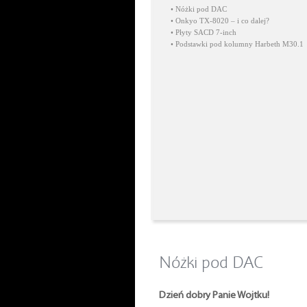
•
Nóżki pod DAC
•
Onkyo TX-8020 – i co dalej?
•
Płyty SACD 7-inch
•
Podstawki pod kolumny Harbeth M30.1
Nóżki pod DAC
Dzień dobry Panie Wojtku!