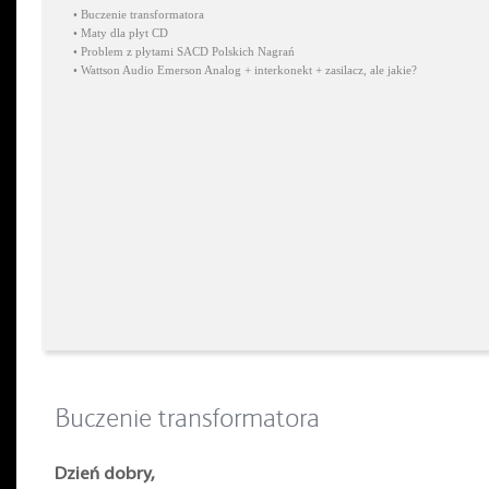
•
Buczenie transformatora
•
Maty dla płyt CD
•
Problem z płytami SACD Polskich Nagrań
•
Wattson Audio Emerson Analog + interkonekt + zasilacz, ale jakie?
Buczenie transformatora
Dzień dobry,