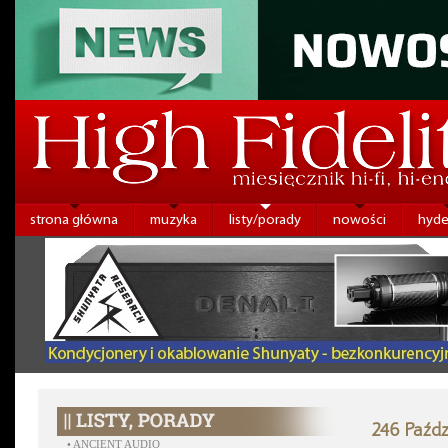
strona główna
muzyka
listy/porady
nowości
hyde
246 Paźdz
•
ANCIENT AUDIO