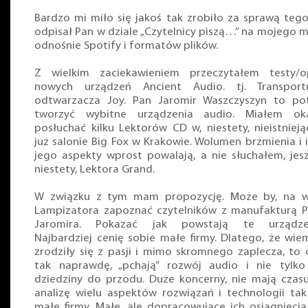
Bardzo mi miło się jakoś tak zrobiło za sprawą tego
odpisał Pan w dziale „Czytelnicy piszą…” na mojego m
odnośnie Spotify i formatów plików.
Z wielkim zaciekawieniem przeczytałem testy/o
nowych urządzeń Ancient Audio. tj. Transport
odtwarzacza Joy. Pan Jaromir Waszczyszyn to pot
tworzyć wybitne urządzenia audio. Miałem oka
posłuchać kilku Lektorów CD w, niestety, nieistniej
już salonie Big Fox w Krakowie. Wolumen brzmienia i 
jego aspekty wprost powalają, a nie słuchałem, jes
niestety, Lektora Grand.
W związku z tym mam propozycję. Może by, na 
Lampizatora zapoznać czytelników z manufakturą 
Jaromira. Pokazać jak powstają te urządzen
Najbardziej cenię sobie małe firmy. Dlatego, że wiem
zrodziły się z pasji i mimo skromnego zaplecza, to 
tak naprawdę, „pchają” rozwój audio i nie tylko
dziedziny do przodu. Duże koncerny, nie mają czas
analizę wielu aspektów rozwiązań i technologii tak
małe firmy. Małe, ale dopracowujące ich osiągnięcia