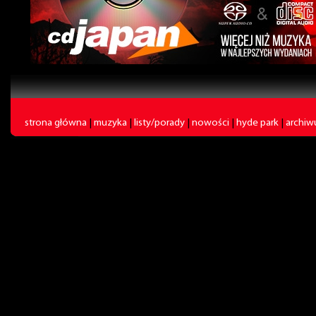
strona główna
|
muzyka
|
listy/porady
|
nowości
|
hyde park
|
archi