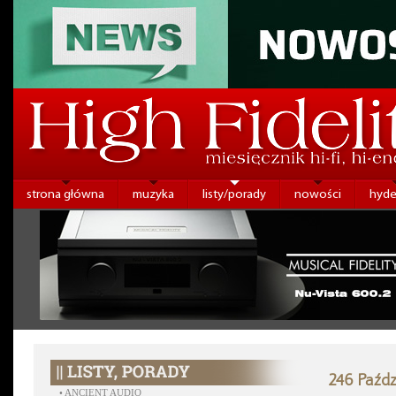
strona główna
muzyka
listy/porady
nowości
hyde
246 Paźdz
•
ANCIENT AUDIO