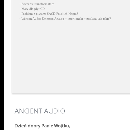
•
Buczenie transformatora
•
Maty dla płyt CD
•
Problem z płytami SACD Polskich Nagrań
•
Wattson Audio Emerson Analog + interkonekt + zasilacz, ale jakie?
ANCIENT AUDIO
Dzień dobry Panie Wojtku,