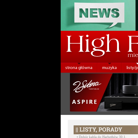
strona główna
muzyka
listy/
•
Dobór kabla do Harbethów 30.1.