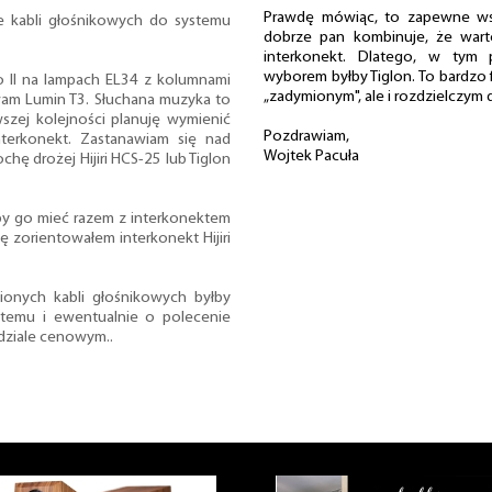
Prawdę mówiąc, to zapewne wszy
 kabli głośnikowych do systemu
dobrze pan kombinuje, że wart
interkonekt. Dlatego, w tym 
wyborem byłby Tiglon. To bardzo 
o II na lampach EL34 z kolumnami
„zadymionym", ale i rozdzielczym
wam Lumin T3. Słuchana muzyka to
wszej kolejności planuję wymienić
Pozdrawiam,
nterkonekt. Zastanawiam się nad
Wojtek Pacuła
chę drożej Hijiri HCS-25 lub Tiglon
yłoby go mieć razem z interkonektem
ię zorientowałem interkonekt Hijiri
ionych kabli głośnikowych byłby
stemu i ewentualnie o polecenie
dziale cenowym..