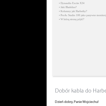
•
Dynaudio Excite X34
•
Jaki Bladelius?
•
Kolumny jak Harbethy?
•
ProAc Studio 100 jako pasywne monitory
•
W którą stronę pójść?
Dobór kabla do Harbe
Dzień dobry, Panie Wojciechu!