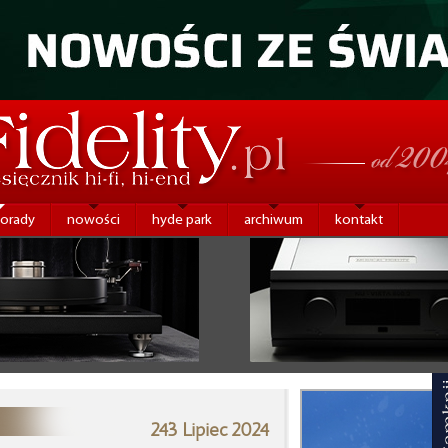
porady
nowości
hyde park
archiwum
kontakt
243 Lipiec 2024