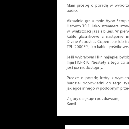
Mam prośbę o poradę w wyborze
audio.
Aktualnie gra u mnie Ayon Scorpi
Harbeth 30.1. Jako streamera uży
w większości jazz i blues. W pier
kable głośnikowe a następnie i
Divine Acoustics Copernicus lub tro
TPL-2000SP jako kable głośnikowe.
Jeśli wybrałbym Hijiri najlepiej b
Hijiri HCI-R10. Niestety z tego co s
jest już niedostępny.
Proszę o poradę który z wymien
bardziej odpowiedni do tego sy
jakiegoś innego w podobnym prze
Z góry dziękuje i pozdrawiam,
Kamil