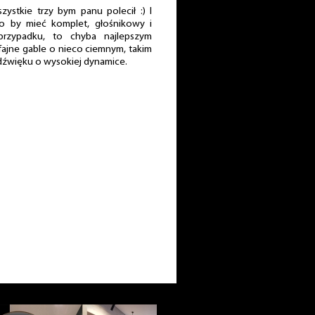
stkie trzy bym panu polecił :) I
o by mieć komplet, głośnikowy i
przypadku, to chyba najlepszym
fajne gable o nieco ciemnym, takim
 dźwięku o wysokiej dynamice.