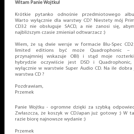
Witam Panie Wojtku!
Krótkie pytanko odnośnie przedmiotowego albu
Warto wyłącznie dla warstwy CD? Niestety mój Pri
CD32 nie obsługuje SACD, a nie zanosi się, ab
najbliższym czasie zmieniał odtwarzacz :)
Wiem, że są dwie wersje w formacie Blu-Spec CD2
limited editions być może Quadrophonic – 
przynajmniej wskazuje OBI) i stąd moje rozterk
hybrydzie oczywiście jest DSD i Quadrophonic,
wyłącznie w warstwie Super Audio CD. Na ile dobra 
warstwa CD ?
Pozdrawiam,
Przemek
Panie Wojtku - ogromne dzięki za szybką odpowied
Zwłaszcza, że koszyk w CDJapan już gotowy :) W t
razie biorę najnowsze wydanie :)
Przemek