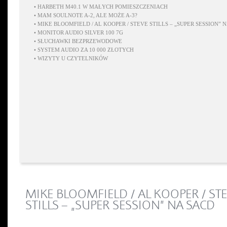
•
HARBETH M40.1 W MAŁYCH POMIESZCZENIACH
•
MAM SOULNOTE A-2, ALE MOŻE A-3?
•
MIKE BLOOMFIELD / AL KOOPER / STEVE STILLS – „SUPER SESSION” 
•
MONITOR AUDIO SILVER 100 7G
•
SŁUCHAWKI BEZPRZEWODOWE
•
SYSTEM AUDIO ZA 10 000 ZŁOTYCH
•
WIZYTY U CZYTELNIKÓW
MIKE BLOOMFIELD / AL KOOPER / ST
STILLS – „SUPER SESSION” NA SACD