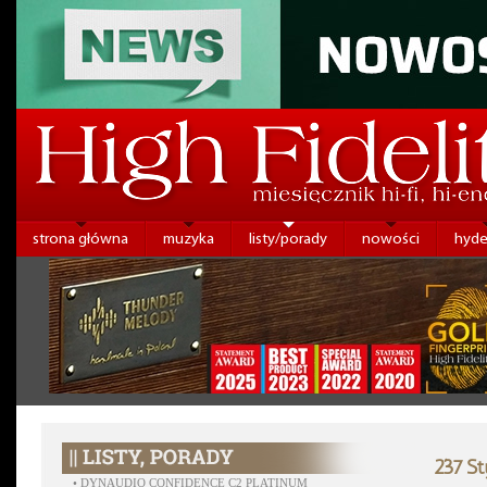
strona główna
muzyka
listy/porady
nowości
hyde
237 S
•
DYNAUDIO CONFIDENCE C2 PLATINUM